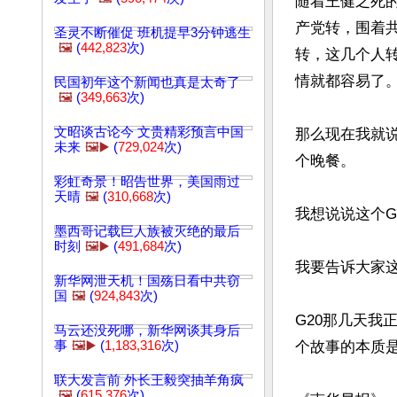
随着王健之死
产党转，围着
圣灵不断催促 班机提早3分钟逃生
🖼️
(
442,823
次)
转，这几个人
情就都容易了。
民国初年这个新闻也真是太奇了
🖼️
(
349,663
次)
文昭谈古论今 文贵精彩预言中国
那么现在我就说
未来
🖼️▶️
(
729,024
次)
个晚餐。

彩虹奇景！昭告世界，美国雨过
天晴
🖼️
(
310,668
次)
我想说说这个G
墨西哥记载巨人族被灭绝的最后
时刻
🖼️▶️
(
491,684
次)
我要告诉大家这
新华网泄天机！国殇日看中共窃
国
🖼️
(
924,843
次)
G20那几天
马云还没死哪，新华网谈其身后
事
🖼️▶️
(
1,183,316
次)
个故事的本质是
联大发言前 外长王毅突抽羊角疯
🖼️
(
615,376
次)