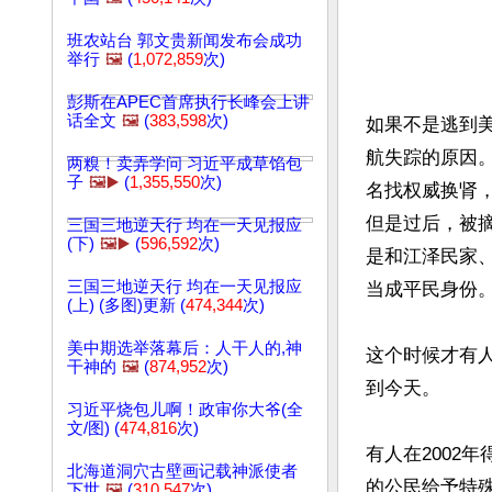
班农站台 郭文贵新闻发布会成功
举行
🖼️
(
1,072,859
次)
彭斯在APEC首席执行长峰会上讲
话全文
🖼️
(
383,598
次)
如果不是逃到美
航失踪的原因
两糗！卖弄学问 习近平成草馅包
子
🖼️▶️
(
1,355,550
次)
名找权威换肾
但是过后，被
三国三地逆天行 均在一天见报应
(下)
🖼️▶️
(
596,592
次)
是和江泽民家
三国三地逆天行 均在一天见报应
当成平民身份。
(上) (多图)更新 (
474,344
次)
美中期选举落幕后：人干人的,神
这个时候才有
干神的
🖼️
(
874,952
次)
到今天。

习近平烧包儿啊！政审你大爷(全
文/图) (
474,816
次)
有人在2002
北海道洞穴古壁画记载神派使者
的公民给予特殊
下世
🖼️
(
310,547
次)