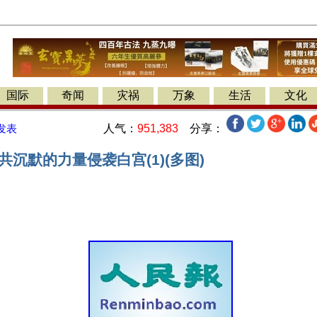
国际
奇闻
灾祸
万象
生活
文化
人气：
951,383
分享：
发表
共沉默的力量侵袭白宫(1)(多图)