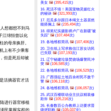
美女
🖼️
(
395,415
次)
16. 死活不悋！美国宠物灵媒红火
的秘诀
🖼️
(
321,993
次)
。
17. 厄瓜多尔跟日本绳文土器居然
能搭搁上
🖼️
(
235,494
次)
界人想都想不到马
18. 得奖纪实摄影师卢广在新疆"被
失踪"
🖼️
(
107,484
次)
子江绵恒曾以化
19. 各地维权简讯
🖼️
(
107,406
次)
柱的母亲换肝。
20. 卫生纸上写求救信江苏女访民
机上有不少乘客
已失联
🖼️
(
107,193
次)
，但是死后却被
21. 辽宁秘建垃圾焚烧场爆警民冲
突
🖼️
(
106,585
次)
22. 各地维权简讯
🖼️
(
106,529
次)
23. 广西强征土地百余村民不敌千
是活摘器官才活
警
🖼️
(
106,118
次)
24. 各地维权简讯
🖼️
(
106,057
次)
25. 武汉百楼联动业主抗议精装修
欺诈
🖼️
(
105,216
次)
大陆进行器官移植
26. 长春数百公办教师上访要求晋
江泽民掌握实权的
级评职称
🖼️
(
105,037
次)