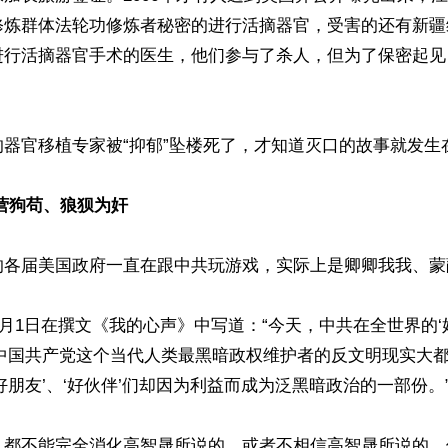
修炼群体法轮功修炼者秘密的进行活摘器官，受害的还有新疆
进行活摘器官手术的医生，他们参与了杀人，但为了保密起见
器官移植专家被“抑郁”坠楼死了，才知道灭口的故事就发生在
营狗苟、狼狈为奸
的各届美国政府一直在跟中共玩游戏，实际上是卿卿我我、蒙蔽
年1月1日在撰文《我的心声》中写道：“今天，中共在全世界的‘
对中国共产党这个当代人类最黑暗政权维护者的反文明现实大
好朋友’、‘好伙伴’们却因为利益而成为泛黑暗政治的一部份。”
都不能完全消化高智晟所说的，或者不相信高智晟所说的。但是