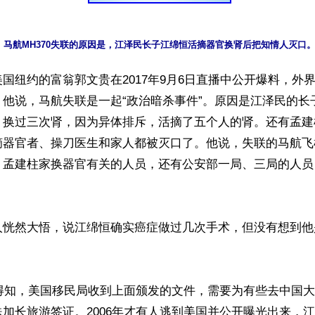
马航MH370失联的原因是，江泽民长子江绵恒活摘器官换肾后把知情人灭口
国纽约的富翁郭文贵在2017年9月6日直播中公开爆料，外
。他说，马航失联是一起“政治暗杀事件”。原因是江泽民的长
，换过三次肾，因为异体排斥，活摘了五个人的肾。还有孟建
摘器官者、操刀医生和家人都被灭口了。他说，失联的马航飞
、孟建柱家换器官有关的人员，还有公安部一局、三局的人员


人恍然大悟，说江绵恒确实癌症做过几次手术，但没有想到他
年得知，美国移民局收到上面颁发的文件，需要为有些去中国
加长旅游签证。2006年才有人逃到美国并公开曝光出来，