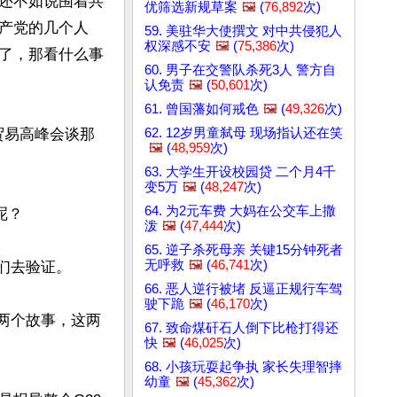
还不如说围着共
优筛选新规草案
🖼️
(
76,892
次)
产党的几个人
59. 美驻华大使撰文 对中共侵犯人
权深感不安
🖼️
(
75,386
次)
了，那看什么事
60. 男子在交警队杀死3人 警方自
认免责
🖼️
(
50,601
次)
61. 曾国藩如何戒色
🖼️
(
49,326
次)
62. 12岁男童弑母 现场指认还在笑
贸易高峰会谈那
🖼️
(
48,959
次)
63. 大学生开设校园贷 二个月4千
变5万
🖼️
(
48,247
次)
64. 为2元车费 大妈在公交车上撒
？

泼
🖼️
(
47,444
次)
65. 逆子杀死母亲 关键15分钟死者
无呼救
🖼️
(
46,741
次)
去验证。

66. 恶人逆行被堵 反逼正规行车驾
驶下跪
🖼️
(
46,170
次)
两个故事，这两
67. 致命煤矸石人倒下比枪打得还
快
🖼️
(
46,025
次)
68. 小孩玩耍起争执 家长失理智摔
幼童
🖼️
(
45,362
次)