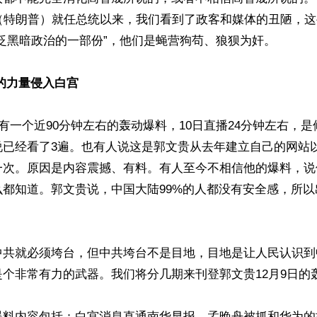
普（特朗普）就任总统以来，我们看到了政客和媒体的丑陋，
泛黑暗政治的一部份”，他们是蝇营狗苟、狼狈为奸。

的力量侵入白宫
日有一个近90分钟左右的轰动爆料，10日直播24分钟左右，是
说已经看了3遍。也有人说这是郭文贵从去年建立自己的网站
一次。原因是内容震撼、有料。有人至今不相信他的爆料，说
么都知道。郭文贵说，中国大陆99%的人都没有安全感，所
中共就必须垮台，但中共垮台不是目地，目地是让人民认识到
个非常有力的武器。我们将分几期来刊登郭文贵12月9日的轰
爆料内容包括：白宫消息直通南华早报，孟晚舟被抓和华为的