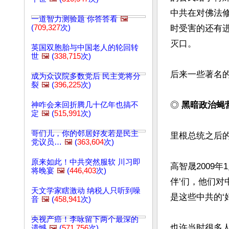
中共在对佛法
一道智力测验题 你答答看
🖼️
(
709,327
次)
时受害的还有
灭口。

英国双胞胎与中国老人的轮回转
世
🖼️
(
338,715
次)
后来一些著名的
成为众议院多数党后 民主党将分
裂
🖼️
(
396,225
次)
◎
 黑暗政治蝇
神咋会来回折腾几十亿年也搞不
定
🖼️
(
515,991
次)
哥们儿，你的邻居好友若是民主
里根总统之后
党议员…
🖼️
(
363,604
次)
原来如此！中共突然服软 川习即
高智晟2009
将晚宴
🖼️
(
446,403
次)
伴’们，他们
天文学家瞎激动 纳税人只听到噪
是这些中共的‘
音
🖼️
(
458,941
次)
央视产癌！李咏留下两个最深的
也许当时很多人
遗憾
🖼️
(
571,756
次)