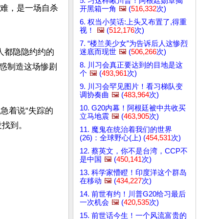
5. 习这样瞅川普！阿根廷勋章揭
空难，是一场自杀
开黑箱一角
🖼️
(
516,332
次)
6. 权当小笑话:上头又布置了,得重
视！
🖼️
(
512,176
次)
7. “楼兰美少女”为告诉后人这惨烈
人都隐隐约约的
迷底而现世
🖼️
(
506,266
次)
8. 川习会真正要达到的目地是这
惑制造这场惨剧
个
🖼️
(
493,961
次)
9. 川习会罕见图片！看习梯队变
调协奏曲
🖼️
(
483,964
次)
10. G20内幕！阿根廷被中共收买
急着说“失踪的
立马地震
🖼️
(
463,905
次)
11. 魔鬼在统治着我们的世界
(26)：全球野心(上) (
454,531
次)
12. 蔡英文，你不是台湾，CCP不
是中国
🖼️
(
450,141
次)
13. 科学家懵瞪！印度洋这个群岛
在移动
🖼️
(
434,227
次)
14. 前世有约！川普G20给习最后
一次机会
🖼️
(
420,535
次)
15. 前世话今生！一个风流富贵的