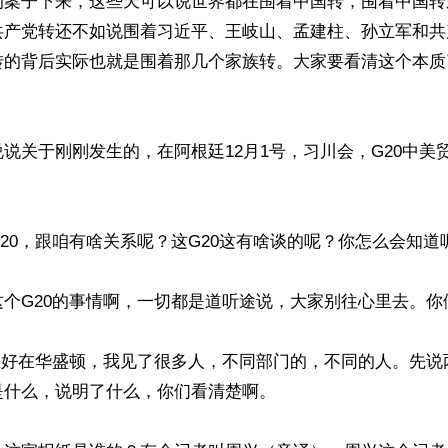
的案子下来，这些天可以说世界都在围着中国转，围着中国转
共产党转还不如说围着习近平、王岐山、孟建柱、孙立军和共
转的背后实际也就是围着那几个家族转。大家要看清这个本质


说关于刚刚发生的，在阿根廷12月1号，习川会，G20中美
20，跟咱有啥关系呢？这G20这有啥谈的呢？你怎么会知道呢
个G20的事情啊，一切都是道听途说，大家别往心里去。你们
我正好在华盛顿，我见了很多人，不同部门的，不同的人。先说
什么，说明了什么，你们看清楚啊。
