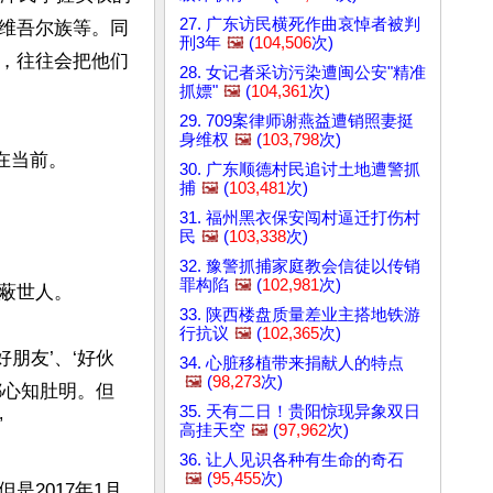
27. 广东访民横死作曲哀悼者被判
维吾尔族等。同
刑3年
🖼️
(
104,506
次)
，往往会把他们
28. 女记者采访污染遭闽公安"精准
抓嫖"
🖼️
(
104,361
次)
29. 709案律师谢燕益遭销照妻挺
身维权
🖼️
(
103,798
次)
当前。

30. 广东顺德村民追讨土地遭警抓
捕
🖼️
(
103,481
次)
31. 福州黑衣保安闯村逼迁打伤村
民
🖼️
(
103,338
次)
32. 豫警抓捕家庭教会信徒以传销
罪构陷
🖼️
(
102,981
次)
世人。

33. 陕西楼盘质量差业主搭地铁游
行抗议
🖼️
(
102,365
次)
好朋友’、‘好伙
34. 心脏移植带来捐献人的特点
🖼️
(
98,273
次)
都心知肚明。但
35. 天有二日！贵阳惊现异象双日


高挂天空
🖼️
(
97,962
次)
36. 让人见识各种有生命的奇石
🖼️
(
95,455
次)
2017年1月