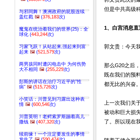
但是中共高级
与邪同舞！澳洲政府的屁股连续
盖红戳
🖼️
(
376,183
次)
1、白宫消息直
魔鬼在统治着我们的世界(25)：全
球化 (
443,244
次)
郭文贵：今天
习家飞跃！从站起来,强起来到富
起来
🖼️
(
521,579
次)
两男孩同时遭闪电击中 为何伤势
那么G20之
大不相同
🖼️
(
255,229
次)
既在我们的预
彭斯的讲话在治疗习近平的"性
都无比的兴奋。
病"
🖼️
(
515,726
次)
小笑话：川普见到习露出这种表
上一次我们关
情
🖼️
(
600,546
次)
被动和巨大损
川普英明！老鳄索罗斯蹦着高儿
了。所以现在我
撒钱
🖼️
(
407,320
次)
续前缘！一个注定要发生的事情
发生了
🖼️
(
590,474
次)