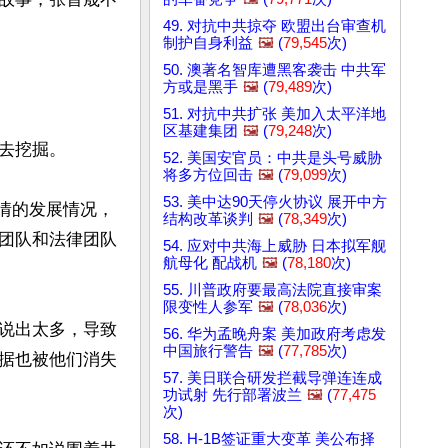
49. 对抗中共掠夺 欧盟出台审查机
制护自身利益
🖼️
(
79,545
次)
50. 澳著名智库遭黑客袭击 中共军
方或是黑手
🖼️
(
79,489
次)
51. 对抗中共扩张 美加入太平洋地
区基建集团
🖼️
(
79,248
次)
挖掘。

52. 美国安官员：中共是头号威胁
将多方位回击
🖼️
(
79,099
次)
53. 美中达90天停火协议 展开中方
情的发展情况，
结构改革谈判
🖼️
(
78,349
次)
团队和法律团队
54. 应对中共海上威胁 日本拟军舰
航母化 配战机
🖼️
(
78,180
次)
55. 川普政府要最高法院直接审案
限变性人参军
🖼️
(
78,036
次)
说出太多，导致
56. 华为孟晚舟案 美加政府考虑发
中国旅行警告
🖼️
(
77,785
次)
据也被他们消失
57. 美日联合研发拦截导弹连连成
功试射 先行部署波兰
🖼️
(
77,475
次)
58. H-1B签证重大变革 美公布择