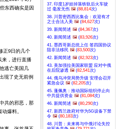
37. 印度1岁娃掉落铁轨后火车驶
这些东西确实是因
过 毫发无伤
🖼️
(
88,814
次)
38. 川普密西西比集会：欢迎有才
之士合法入美
🖼️
(
84,627
次)
39. 新闻简述
🖼️
(
84,367
次)
40. 新闻简述
🖼️
(
83,926
次)
41. 墨西哥新总统上任 签四国协议
阻非法移民
🖼️
(
83,500
次)
修正9日的几个
42. 新闻简述
🖼️
(
82,923
次)
以来，进行直播
43. 美加强拉美国家联盟 应对中俄
他逃亡美国几
在后院渗透
🖼️
(
82,541
次)
以出现了史无前例
44. 俄乌冲突局势升级 安理会召开
紧急会议
🖼️
(
82,205
次)
45. 蓬佩奥：推动国际组织停止向
中共提供资金
🖼️
(
81,084
次)
中共的邪恶，那
46. 新闻简述
🖼️
(
80,290
次)
47. 新西兰政府对华为5G设备下禁
动爆料。

令
🖼️
(
80,183
次)
48. 川普：未来将与中俄讨论失控
故事，张首晟不
的军备竞争
🖼️
(
79,771
次)