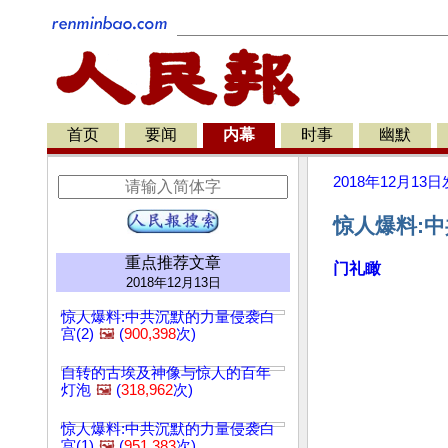
首页
要闻
内幕
时事
幽默
2018年12月13日
惊人爆料:中
重点推荐文章
门礼瞰
2018年12月13日
惊人爆料:中共沉默的力量侵袭白
宫(2)
🖼️
(
900,398
次)
自转的古埃及神像与惊人的百年
灯泡
🖼️
(
318,962
次)
惊人爆料:中共沉默的力量侵袭白
宫(1)
🖼️
(
951,383
次)