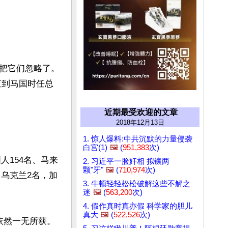
把它们忽略了。
直到马国时任总
近期最受欢迎的文章
2018年12月13日
1. 惊人爆料:中共沉默的力量侵袭
白宫(1)
🖼️
(
951,383
次)
人154名、马来
2. 习近平一脸奸相 拟镶两
颗"牙"
🖼️
(
710,974
次)
，乌克兰2名，加
3. 牛顿轻轻松松破解这些不解之
迷
🖼️
(
563,200
次)
4. 假作真时真亦假 科学家的胆儿
真大
🖼️
(
522,526
次)
依然一无所获。