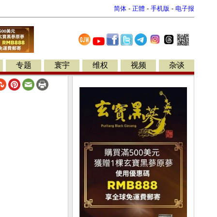
简体
-
正體
-
手机版
-
电子报
专题
寰宇
维权
视频
杂谈