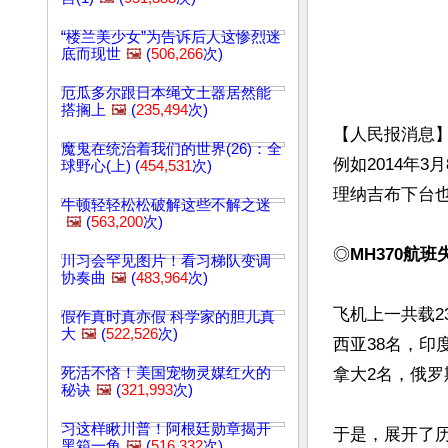
“楼兰美少女”为告诉后人这惨烈迷
底而现世
🖼️
(
506,266
次)
厄瓜多尔跟日本绳文土器居然能
搭搁上
🖼️
(
235,494
次)
【人民报消息
魔鬼在统治着我们的世界(26)：全
例如2014年
球野心(上) (
454,531
次)
理纳吉布下台也
牛顿轻轻松松破解这些不解之迷
🖼️
(
563,200
次)
◎
MH370航
川习会罕见图片！看习梯队变调
协奏曲
🖼️
(
483,964
次)
飞机上一共载2
假作真时真亦假 科学家的胆儿真
大
🖼️
(
522,526
次)
西亚38名，印
死活不悋！美国宠物灵媒红火的
拿大2名，俄罗
秘诀
🖼️
(
321,993
次)
习这样瞅川普！阿根廷勋章揭开
于是，展开了
黑箱一角
🖼️
(
516,332
次)