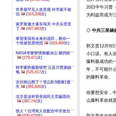
20日中午川
世界最罕见人造景观 科学家不相
信
🖼️
(
319,208
次)
为利益而成为“
索罗斯邀大篷车闯关 中共乐歪歪
了
🖼️
(
407,863
次)
◎
 中共三呆婊
希望美国有未来的选民，教你一
个快速投票绝招
🖼️
(
319,489
次)
郭文贵12月9
NASA专家矫情南极冰山 被扔砖
小口误。有人
🖼️
(
279,471
次)
爆料最成功的
科学家的最新研究 让反川普派缺
年，不可能什
氧
🖼️
(
525,417
次)
的爆料革命。

古尔加山怒了！登山队9遇难1逃
生
🖼️
(
391,826
次)
你要想安全，
北京是这样替美国民主党骗票的
么爆料革命就是
🖼️
(
387,742
次)
惊人！台湾有人在配合中共攻台
🖼️
(
930,879
次)
郭文贵此次的