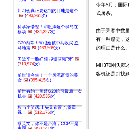
今年5月，国际
川习会真正要达到的目地是这个
式屠杀。

🖼️
(
493,961
次)
科学家懵瞪！印度洋这个群岛在
由于乘客中数量
移动
🖼️
(
434,227
次)
有一种感觉，
G20内幕！阿根廷被中共收买 立
的理由是什么。 
马地震
🖼️
(
463,905
次)
习近平一脸奸相 拟镶两颗"牙"
🖼️
(
710,974
次)
MH370刚失
前世话今生！一个风流富贵的美
女
🖼️
(
395,415
次)
前世有约！川普G20给习最后一次
机会
🖼️
(
420,535
次)
权当小笑话:上头又布置了,得重
视！
🖼️
(
512,176
次)
蔡英文，你不是台湾，CCP不是
中国
🖼️
(
450,141
次)