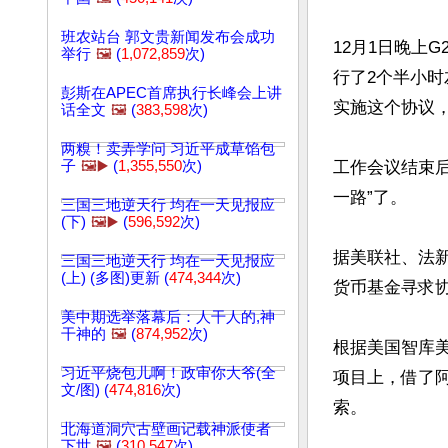
班农站台 郭文贵新闻发布会成功
12月1日晚上
举行
🖼️
(
1,072,859
次)
行了2个半小时
彭斯在APEC首席执行长峰会上讲
实施这个协议，
话全文
🖼️
(
383,598
次)
两糗！卖弄学问 习近平成草馅包
子
🖼️▶️
(
1,355,550
次)
工作会议结束
一路”了。

三国三地逆天行 均在一天见报应
(下)
🖼️▶️
(
596,592
次)
据美联社、法
三国三地逆天行 均在一天见报应
(上) (多图)更新 (
474,344
次)
货币基金寻求协
美中期选举落幕后：人干人的,神
干神的
🖼️
(
874,952
次)
根据美国智库美洲对
习近平烧包儿啊！政审你大爷(全
项目上，借了阿
文/图) (
474,816
次)
索。

北海道洞穴古壁画记载神派使者
下世
🖼️
(
310,547
次)