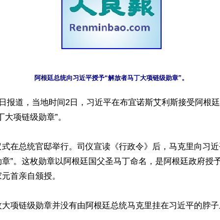
阿根廷总统向习近平授予“解放者马丁大项链级勋章”。
3日报道，当地时间2日，习近平在布宜诺斯艾利斯接受阿根
丁大项链级勋章”。

仪式在总统官邸举行。司仪宣读《行政令》后，马克里向习近
勋章”。这枚勋章以阿根廷国父圣马丁命名，是阿根廷政府授
元首亲自颁授。

枚大项链级勋章并没有由阿根廷总统马克里挂在习近平的脖子