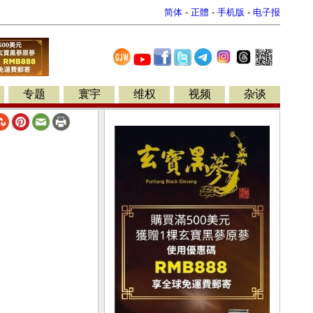
简体
-
正體
-
手机版
-
电子报
专题
寰宇
维权
视频
杂谈