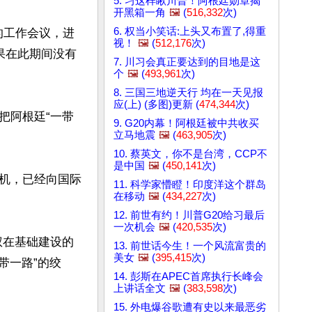
5. 习这样瞅川普！阿根廷勋章揭
开黑箱一角
🖼️
(
516,332
次)
6. 权当小笑话:上头又布置了,得重
的工作会议，进
视！
🖼️
(
512,176
次)
果在此期间没有
7. 川习会真正要达到的目地是这
个
🖼️
(
493,961
次)
8. 三国三地逆天行 均在一天见报
应(上) (多图)更新 (
474,344
次)
把阿根廷“一带
9. G20内幕！阿根廷被中共收买
立马地震
🖼️
(
463,905
次)
10. 蔡英文，你不是台湾，CCP不
是中国
🖼️
(
450,141
次)
机，已经向国际
11. 科学家懵瞪！印度洋这个群岛
在移动
🖼️
(
434,227
次)
12. 前世有约！川普G20给习最后
一次机会
🖼️
(
420,535
次)
法政权在基础建设的
13. 前世话今生！一个风流富贵的
美女
🖼️
(
395,415
次)
带一路”的绞
14. 彭斯在APEC首席执行长峰会
上讲话全文
🖼️
(
383,598
次)
15. 外电爆谷歌遭有史以来最恶劣