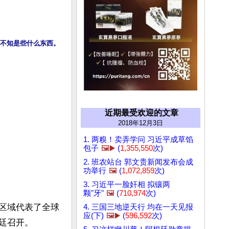
，不知是些什么东西。
近期最受欢迎的文章
2018年12月3日
1. 两糗！卖弄学问 习近平成草馅
包子
🖼️▶️
(
1,355,550
次)
2. 班农站台 郭文贵新闻发布会成
功举行
🖼️
(
1,072,859
次)
3. 习近平一脸奸相 拟镶两
颗"牙"
🖼️
(
710,974
次)
或区域代表了全球
4. 三国三地逆天行 均在一天见报
应(下)
🖼️▶️
(
596,592
次)
廷召开。
