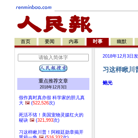
首页
要闻
内幕
时事
幽默
2018年12月3日
习这样瞅川
重点推荐文章
鲍光
2018年12月3日
假作真时真亦假 科学家的胆儿真
大
🖼️
(
522,526
次)
死活不悋！美国宠物灵媒红火的
秘诀
🖼️
(
321,993
次)
习这样瞅川普！阿根廷勋章揭开
黑箱一角
🖼️
(
516,332
次)