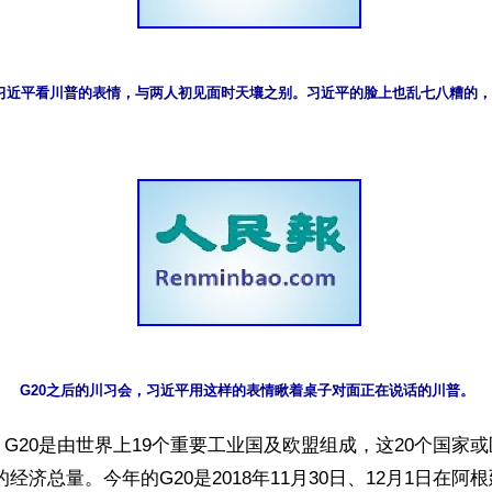
会，习近平看川普的表情，与两人初见面时天壤之别。习近平的脸上也乱七八糟的
G20之后的川习会，习近平用这样的表情瞅着桌子对面正在说话的川普。 
G20是由世界上19个重要工业国及欧盟组成，这20个国家
%的经济总量。今年的G20是2018年11月30日、12月1日在阿根