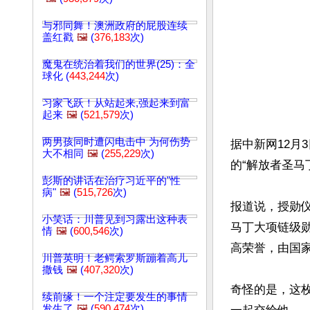
与邪同舞！澳洲政府的屁股连续
盖红戳
🖼️
(
376,183
次)
魔鬼在统治着我们的世界(25)：全
球化 (
443,244
次)
习家飞跃！从站起来,强起来到富
起来
🖼️
(
521,579
次)
两男孩同时遭闪电击中 为何伤势
据中新网12月
大不相同
🖼️
(
255,229
次)
的“解放者圣马
彭斯的讲话在治疗习近平的"性
病"
🖼️
(
515,726
次)
报道说，授勋
小笑话：川普见到习露出这种表
马丁大项链级
情
🖼️
(
600,546
次)
高荣誉，由国家
川普英明！老鳄索罗斯蹦着高儿
撒钱
🖼️
(
407,320
次)
奇怪的是，这
续前缘！一个注定要发生的事情
发生了
🖼️
(
590,474
次)