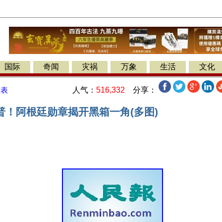
国际
奇闻
灾祸
万象
生活
文化
人气：
516,332
分享：
发表
普！阿根廷勋章揭开黑箱一角(多图)