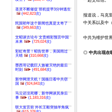
一起交给他。

圣灵不断催促 班机提早3分钟逃生
🖼️
(
442,823
次)
报道说，马克
中关系以及中
民国初年这个新闻也真是太奇了
🖼️
(
349,663
次)
文昭谈古论今 文贵精彩预言中国
中共为维护世界
未来
🖼️▶️
(
729,024
次)
彩虹奇景！昭告世界，美国雨过
◎
 中共出现
天晴
🖼️
(
310,668
次)
墨西哥记载巨人族被灭绝的最后
时刻
🖼️▶️
(
491,684
次)
新华网泄天机！国殇日看中共窃
国
🖼️
(
924,843
次)
马云还没死哪，新华网谈其身后
事
🖼️▶️
(
1,183,316
次)
联大发言前 外长王毅突抽羊角疯
🖼️
(
615,376
次)