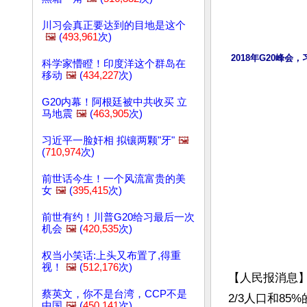
川习会真正要达到的目地是这个
🖼️
(
493,961
次)
2018年G20峰
科学家懵瞪！印度洋这个群岛在
移动
🖼️
(
434,227
次)
G20内幕！阿根廷被中共收买 立
马地震
🖼️
(
463,905
次)
习近平一脸奸相 拟镶两颗"牙"
🖼️
(
710,974
次)
前世话今生！一个风流富贵的美
女
🖼️
(
395,415
次)
前世有约！川普G20给习最后一次
机会
🖼️
(
420,535
次)
权当小笑话:上头又布置了,得重
视！
🖼️
(
512,176
次)
【人民报消息】
蔡英文，你不是台湾，CCP不是
2/3人口和85
中国
🖼️
(
450,141
次)