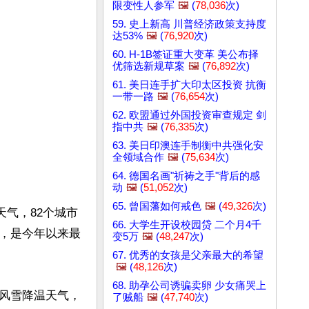
限变性人参军
🖼️
(
78,036
次)
59. 史上新高 川普经济政策支持度
达53%
🖼️
(
76,920
次)
60. H-1B签证重大变革 美公布择
优筛选新规草案
🖼️
(
76,892
次)
61. 美日连手扩大印太区投资 抗衡
一带一路
🖼️
(
76,654
次)
62. 欧盟通过外国投资审查规定 剑
指中共
🖼️
(
76,335
次)
63. 美日印澳连手制衡中共强化安
全领域合作
🖼️
(
75,634
次)
64. 德国名画"祈祷之手"背后的感
。
动
🖼️
(
51,052
次)
65. 曾国藩如何戒色
🖼️
(
49,326
次)
天气，82个城市
66. 大学生开设校园贷 二个月4千
，是今年以来最
变5万
🖼️
(
48,247
次)
67. 优秀的女孩是父亲最大的希望
🖼️
(
48,126
次)
68. 助孕公司诱骗卖卵 少女痛哭上
风雪降温天气，
了贼船
🖼️
(
47,740
次)