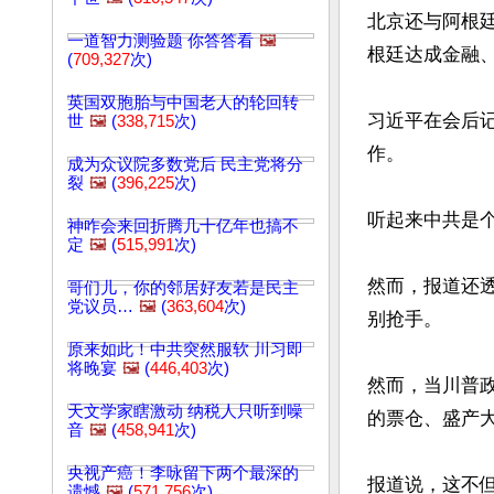
北京还与阿根
一道智力测验题 你答答看
🖼️
根廷达成金融、
(
709,327
次)
英国双胞胎与中国老人的轮回转
习近平在会后
世
🖼️
(
338,715
次)
作。

成为众议院多数党后 民主党将分
裂
🖼️
(
396,225
次)
听起来中共是个
神咋会来回折腾几十亿年也搞不
定
🖼️
(
515,991
次)
然而，报道还
哥们儿，你的邻居好友若是民主
党议员…
🖼️
(
363,604
次)
别抢手。

原来如此！中共突然服软 川习即
将晚宴
🖼️
(
446,403
次)
然而，当川普
天文学家瞎激动 纳税人只听到噪
的票仓、盛产大
音
🖼️
(
458,941
次)
央视产癌！李咏留下两个最深的
报道说，这不
遗憾
🖼️
(
571,756
次)