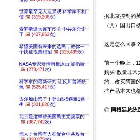
世界最罕见人造景观 科学家不相
据北京控制的
信
🖼️
(
319,208
次)
（共）国出口樱
索罗斯邀大篷车闯关 中共乐歪歪
了
🖼️
(
407,863
次)
这是怎么回事？
希望美国有未来的选民，教你一
个快速投票绝招
🖼️
(
319,489
次)
前一个晚上，1
NASA专家矫情南极冰山 被扔砖
🖼️
(
279,471
次)
购买“数量非常
约，改买阿国
科学家的最新研究 让反川普派缺
氧
🖼️
(
525,417
次)
些产品本来也都
古尔加山怒了！登山队9遇难1逃
生
🖼️
(
391,826
次)
◎
 阿根廷总统
北京是这样替美国民主党骗票的
🖼️
(
387,742
次)
惊人！台湾有人在配合中共攻台
🖼️
(
930,879
次)