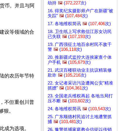
劫持
🖼️
(
372,227
次)
取货币。并且与阿
16. 得奖纪实摄影师卢广在新疆"被
失踪"
🖼️
(
107,484
次)
17. 各地维权简讯
🖼️
(
107,406
次)
18. 卫生纸上写求救信江苏女访民
建设等领域的合
已失联
🖼️
(
107,193
次)
19. 广西强征土地百余村民不敌千
警
🖼️
(
106,118
次)
20. 推新疆式监控大连挨家查个体
户手机
🖼️
(
105,679
次)
21. 武汉百楼联动业主抗议精装修
欺诈
🖼️
(
105,216
次)
陆的农历年节特
22. 女记者采访污染遭闽公安"精准
抓嫖"
🖼️
(
104,361
次)
23. 全国老兵维权再起 各地当局打
压不断
🖼️
(
103,602
次)
，不但重创川普
24. 各地维权简讯
🖼️
(
103,543
次)
够狠。

25. 广东顺德村民追讨土地遭警抓
捕
🖼️
(
103,481
次)
此成为选项。

26. 豫警抓捕家庭教会信徒以传销