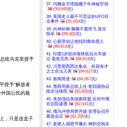
37. 玛雅金字塔隐藏千年神秘空洞
🖼️
(
93,049
次)
38. 英国史上最不可思议的UFO目
击事件
🖼️
(
91,054
次)
39. 向神祈祷 脑瘤不翼而飞 医生
惊呆
🖼️
(
89,401
次)
40. 心脏异动让他找到救命恩人
🖼️
(
88,814
次)
41. 印度1岁娃掉落铁轨后火车驶
过 毫发无伤
🖼️
(
88,814
次)
廷总统马克里授予
42. 川普密西西比集会：欢迎有才
之士合法入美
🖼️
(
84,627
次)
43. 新闻简述
🖼️
(
84,367
次)
平授予“解放者
44. 墨西哥新总统上任 签四国协议
阻非法移民
🖼️
(
83,500
次)
予外国公民的最
45. 美加强拉美国家联盟 应对中俄
在后院渗透
🖼️
(
82,541
次)
46. 俄乌冲突局势升级 安理会召开
紧急会议
🖼️
(
82,205
次)
上，只是连盒子
47. 新唐人感恩节播出 神韵交响乐