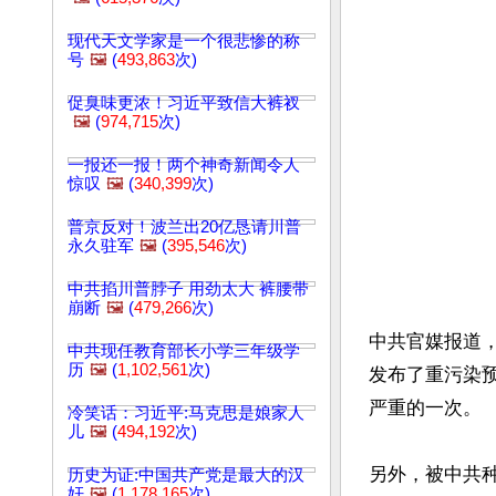
现代天文学家是一个很悲惨的称
号
🖼️
(
493,863
次)
促臭味更浓！习近平致信大裤衩
🖼️
(
974,715
次)
一报还一报！两个神奇新闻令人
惊叹
🖼️
(
340,399
次)
普京反对！波兰出20亿恳请川普
永久驻军
🖼️
(
395,546
次)
中共掐川普脖子 用劲太大 裤腰带
崩断
🖼️
(
479,266
次)
中共官媒报道，
中共现任教育部长小学三年级学
历
🖼️
(
1,102,561
次)
发布了重污染
严重的一次。

冷笑话：习近平:马克思是娘家人
儿
🖼️
(
494,192
次)
另外，被中共
历史为证:中国共产党是最大的汉
奸
🖼️
(
1,178,165
次)