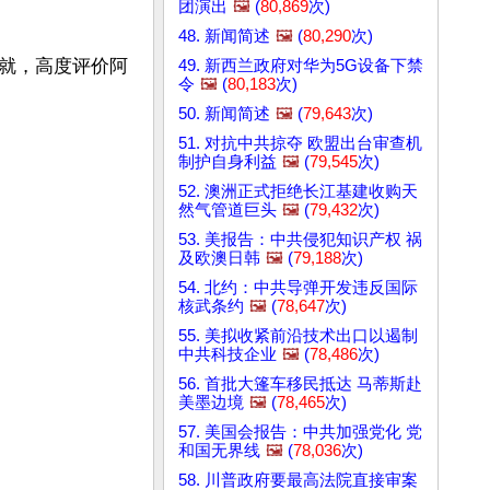
团演出
🖼️
(
80,869
次)
48. 新闻简述
🖼️
(
80,290
次)
就，高度评价阿
49. 新西兰政府对华为5G设备下禁
令
🖼️
(
80,183
次)
50. 新闻简述
🖼️
(
79,643
次)
51. 对抗中共掠夺 欧盟出台审查机
制护自身利益
🖼️
(
79,545
次)
52. 澳洲正式拒绝长江基建收购天
然气管道巨头
🖼️
(
79,432
次)
53. 美报告：中共侵犯知识产权 祸
及欧澳日韩
🖼️
(
79,188
次)
54. 北约：中共导弹开发违反国际
核武条约
🖼️
(
78,647
次)
55. 美拟收紧前沿技术出口以遏制
中共科技企业
🖼️
(
78,486
次)
56. 首批大篷车移民抵达 马蒂斯赴
美墨边境
🖼️
(
78,465
次)
57. 美国会报告：中共加强党化 党
和国无界线
🖼️
(
78,036
次)
58. 川普政府要最高法院直接审案