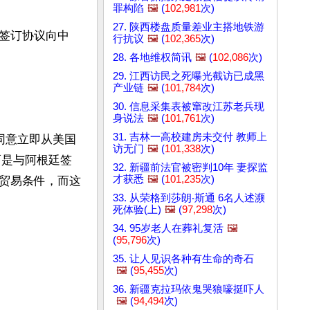
罪构陷
🖼️
(
102,981
次)
27. 陕西楼盘质量差业主搭地铁游
签订协议向中
行抗议
🖼️
(
102,365
次)
28. 各地维权简讯
🖼️
(
102,086
次)
29. 江西访民之死曝光截访已成黑
产业链
🖼️
(
101,784
次)
30. 信息采集表被窜改江苏老兵现
身说法
🖼️
(
101,761
次)
31. 吉林一高校建房未交付 教师上
同意立即从美国
访无门
🖼️
(
101,338
次)
而是与阿根廷签
32. 新疆前法官被密判10年 妻探监
才获悉
🖼️
(
101,235
次)
贸易条件，而这
33. 从荣格到莎朗‧斯通 6名人述濒
死体验(上)
🖼️
(
97,298
次)
34. 95岁老人在葬礼复活
🖼️
(
95,796
次)
35. 让人见识各种有生命的奇石
🖼️
(
95,455
次)
36. 新疆克拉玛依鬼哭狼嚎挺吓人
🖼️
(
94,494
次)