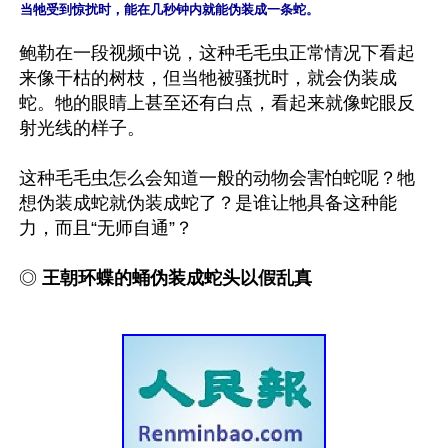
当牠受到惊扰时，能在几秒钟内就能伪装成一条蛇。
鲍勒在一段视频中说，这种毛毛虫正常情况下看起
来像干枯的树枝，但当牠被骚扰时，就会伪装成
蛇。牠的眼睛上甚至还有白点，看起来就像蛇眼反
射光线的样子。

这种毛毛虫怎么会知道一般的动物会害怕蛇呢？牠
想伪装成蛇就伪装成蛇了？是谁让牠具备这种能
力，而且“无师自通”？

◎
 王朝环蝶的蛹伪装成蛇头以假乱真