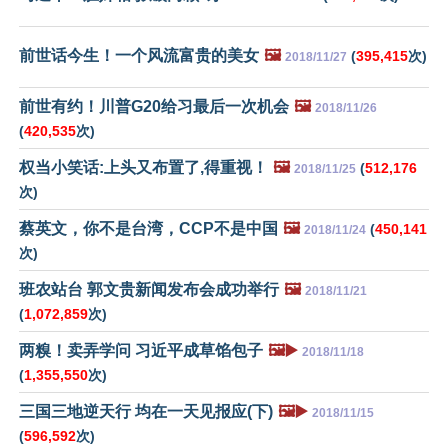
前世话今生！一个风流富贵的美女
🖼️
(
395,415
次)
2018/11/27
前世有约！川普G20给习最后一次机会
🖼️
2018/11/26
(
420,535
次)
权当小笑话:上头又布置了,得重视！
🖼️
(
512,176
2018/11/25
次)
蔡英文，你不是台湾，CCP不是中国
🖼️
(
450,141
2018/11/24
次)
班农站台 郭文贵新闻发布会成功举行
🖼️
2018/11/21
(
1,072,859
次)
两糗！卖弄学问 习近平成草馅包子
🖼️▶️
2018/11/18
(
1,355,550
次)
三国三地逆天行 均在一天见报应(下)
🖼️▶️
2018/11/15
(
596,592
次)