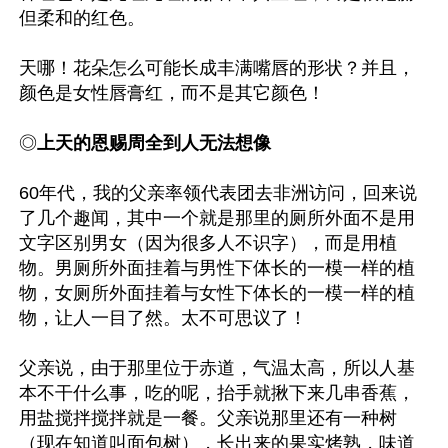
但柔和的红色。

天哪！花朵怎么可能长成丰满嘴唇的形状？并且，
颜色是女性唇膏红，而不是其它颜色！

◎
上天的恩赐周全到人无法想像
60年代，我的父亲率领代表团去非洲访问，回来说
了几个趣闻，其中一个就是那里的厕所外面不是用
文字区别男女（因为很多人不识字），而是用植
物。男厕所外面挂着与男性下体长的一模一样的植
物，女厕所外面挂着与女性下体长的一模一样的植
物，让人一目了然。太不可思议了！

父亲说，由于那里位于赤道，气温太高，所以人基
本不干什么事，吃的呢，抬手就揪下来几串香蕉，
用盐搅拌搅拌就是一餐。父亲说那里还有一种树
（现在知道叫面包树），长出来的果实烤熟，味道