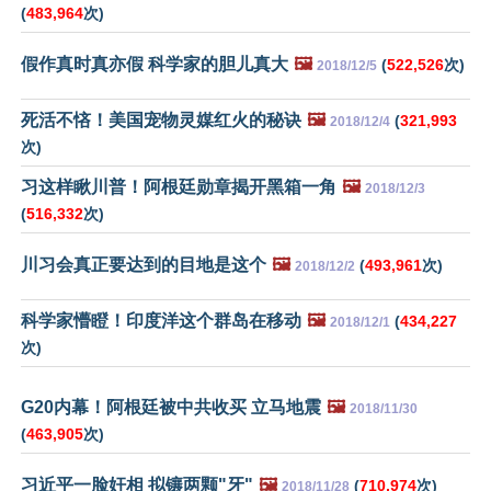
(
483,964
次)
假作真时真亦假 科学家的胆儿真大
🖼️
(
522,526
次)
2018/12/5
死活不悋！美国宠物灵媒红火的秘诀
🖼️
(
321,993
2018/12/4
次)
习这样瞅川普！阿根廷勋章揭开黑箱一角
🖼️
2018/12/3
(
516,332
次)
川习会真正要达到的目地是这个
🖼️
(
493,961
次)
2018/12/2
科学家懵瞪！印度洋这个群岛在移动
🖼️
(
434,227
2018/12/1
次)
G20内幕！阿根廷被中共收买 立马地震
🖼️
2018/11/30
(
463,905
次)
习近平一脸奸相 拟镶两颗"牙"
🖼️
(
710,974
次)
2018/11/28