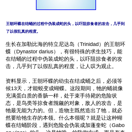
王朝环蝶在结蛹的过程中伪装成蛇的头，以吓阻掠食者的攻击，几乎到
了以假乱真的程度。
生长在加勒比海的特立尼达岛（Trinidad）的王朝环
蝶（Dynastor darius），有很特殊的求生技巧，能
在结蛹的过程中伪装成蛇的头，以吓阻掠食者的攻
击，几乎到了以假乱真的程度，让人叹为观止。

资料显示，王朝环蝶的幼虫在结成蛹之后，必须等
候13天，才能蜕变成蝴蝶。这段期间，牠的蛹就像
充满蛋白质的香肠一样，处于束手待毙的危险状
态，是鸟类等掠食者觊觎的对象，敌人的攻击，是
牠最无能为力的。但，造物主既然造出了牠，就必
然要给牠生存的本领。什么本领呢？就是让这种蝴
蝶在结蛹阶段，遇到危险会伪装成加蓬奎蛇（Gabo