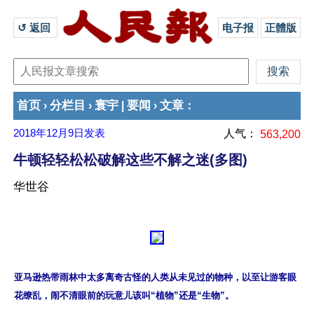
↺ 返回 
电子报
正體版
首页
分栏目
寰宇
要闻
文章
›
›
|
›
：
2018年12月9日
发表
人气：
563,200
牛顿轻轻松松破解这些不解之迷(多图)
华世谷
亚马逊热带雨林中太多离奇古怪的人类从未见过的物种，以至让游客眼
花缭乱，闹不清眼前的玩意儿该叫“植物”还是“生物”。