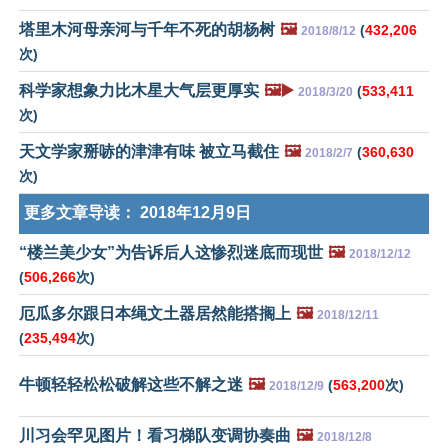
塔里木河母亲河与千年不死的胡杨树
🖼️
(
432,206
2018/8/12
次)
科学家想象力比木星大气层更厚实
🖼️▶️
(
533,411
2018/3/20
次)
天文学家掰哧的津津有味 被立马截住
🖼️
(
360,630
2018/2/7
次)
更多文章导读：
2018年12月9日
“楼兰美少女”为告诉后人这惨烈迷底而现世
🖼️
2018/12/12
(
506,266
次)
厄瓜多尔跟日本绳文土器居然能搭搁上
🖼️
2018/12/11
(
235,494
次)
牛顿轻轻松松破解这些不解之迷
🖼️
(
563,200
次)
2018/12/9
川习会罕见图片！看习梯队变调协奏曲
🖼️
2018/12/8