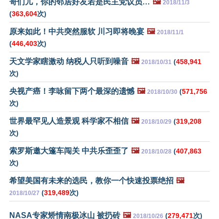
哥们儿，你的邻居好友若是民主党议员…
🖼️
2018/11/3
(
363,604
次)
原来如此！中共突然服软 川习即将晚宴
🖼️
2018/11/1
(
446,403
次)
天文学家瞎激动 纳税人只听到噪音
🖼️
(
458,941
2018/10/31
次)
央视产癌！李咏留下两个最深的遗憾
🖼️
(
571,756
2018/10/30
次)
世界最罕见人造景观 科学家不相信
🖼️
(
319,208
2018/10/29
次)
索罗斯邀大篷车闯关 中共乐歪歪了
🖼️
(
407,863
2018/10/28
次)
希望美国有未来的选民，教你一个快速投票绝招
🖼️
(
319,489
次)
2018/10/27
NASA专家矫情南极冰山 被扔砖
🖼️
(
279,471
次)
2018/10/26