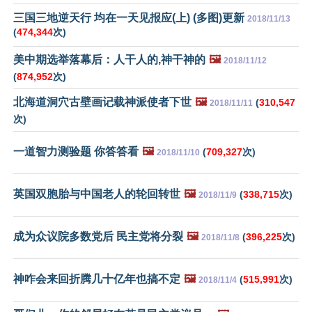
三国三地逆天行 均在一天见报应(上) (多图)更新
2018/11/13
(
474,344
次)
美中期选举落幕后：人干人的,神干神的
🖼️
2018/11/12
(
874,952
次)
北海道洞穴古壁画记载神派使者下世
🖼️
(
310,547
2018/11/11
次)
一道智力测验题 你答答看
🖼️
(
709,327
次)
2018/11/10
英国双胞胎与中国老人的轮回转世
🖼️
(
338,715
次)
2018/11/9
成为众议院多数党后 民主党将分裂
🖼️
(
396,225
次)
2018/11/8
神咋会来回折腾几十亿年也搞不定
🖼️
(
515,991
次)
2018/11/4