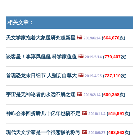
相关文章：
天文学家抱着大象腿研究超新星
🖼️
(
664,076
次)
2019/6/14
谈客星！李淳风侃侃 科学家傻傻
🖼️
(
770,407
次)
2019/5/14
首现恐龙末日细节 人别妄自尊大
🖼️
(
737,110
次)
2019/4/25
宇宙是无神论者的永远不解之迷
🖼️
(
600,358
次)
2019/2/14
神咋会来回折腾几十亿年也搞不定
🖼️
(
515,991
次)
2018/11/4
现代天文学家是一个很悲惨的称号
🖼️
(
493,863
次)
2018/9/27