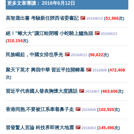
更多文章導讀：
2016年6月12日
高智晟出書 考驗新任陝西省委書記
🖼️
(
51,966
次)
2016/6/14
絕！"蜥大大"讓江蛤閉嘴 小蛇騎上鱷魚頭
🖼️
2016/6/13
(
310,154
次)
民族崛起，中國女排也爭光
🖼️
(
96,622
次)
2016/6/12
聚天下英才 興我中華 習近平拉開幃幕
🖼️
(
472,408
2016/6/8
次)
習近平代表國人發表胸懷大度講話
🖼️
(
463,606
次)
2016/6/7
香港同胞,不要被江系牽着鼻子走
🖼️
(
102,920
次)
2016/6/6
習發驚人言論 科技界即將大地震
🖼️
(
145,496
次)
2016/6/3