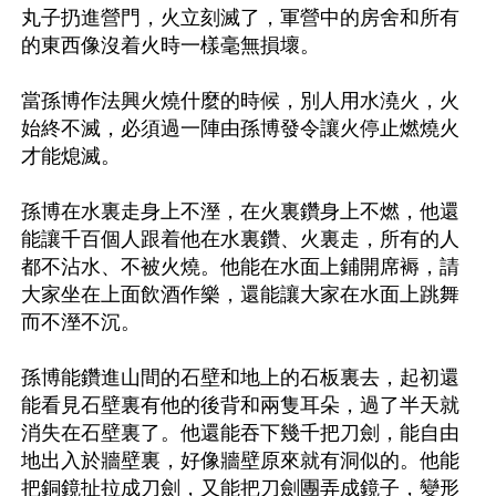
丸子扔進營門，火立刻滅了，軍營中的房舍和所有
的東西像沒着火時一樣毫無損壞。

當孫博作法興火燒什麼的時候，別人用水澆火，火
始終不滅，必須過一陣由孫博發令讓火停止燃燒火
才能熄滅。

孫博在水裏走身上不溼，在火裏鑽身上不燃，他還
能讓千百個人跟着他在水裏鑽、火裏走，所有的人
都不沾水、不被火燒。他能在水面上鋪開席褥，請
大家坐在上面飲酒作樂，還能讓大家在水面上跳舞
而不溼不沉。

孫博能鑽進山間的石壁和地上的石板裏去，起初還
能看見石壁裏有他的後背和兩隻耳朵，過了半天就
消失在石壁裏了。他還能吞下幾千把刀劍，能自由
地出入於牆壁裏，好像牆壁原來就有洞似的。他能
把銅鏡扯拉成刀劍，又能把刀劍團弄成鏡子，變形