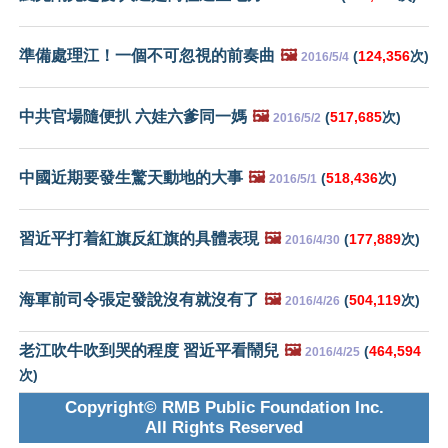
準備處理江！一個不可忽視的前奏曲
🖼️
(
124,356
次)
2016/5/4
中共官場隨便扒 六娃六爹同一媽
🖼️
(
517,685
次)
2016/5/2
中國近期要發生驚天動地的大事
🖼️
(
518,436
次)
2016/5/1
習近平打着紅旗反紅旗的具體表現
🖼️
(
177,889
次)
2016/4/30
海軍前司令張定發說沒有就沒有了
🖼️
(
504,119
次)
2016/4/26
老江吹牛吹到哭的程度 習近平看鬧兒
🖼️
(
464,594
2016/4/25
次)
Copyright© RMB Public Foundation Inc.
All Rights Reserved