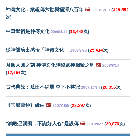
神傳文化：業報傳六世與福澤八百年
🖼️
(
329,552
2013/12/13
次)
中華武術是神傳文化
(
16,448
次)
2009/4/11
從神韻演出感悟「神傳文化」
(
25,414
次)
2009/2/26
月圓人圓之刻 神傳文化降臨衆神相聚之地
🖼️
2008/8/14
(
17,556
次)
古代典故：瓜田不納履 李下不整冠
(
28,935
次)
2007/10/24
《玉曆寶鈔》緣由
🖼️
(
22,297
次)
2007/10/5
"狗咬呂洞賓，不識好人心"是誤傳
🖼️
(
20,879
次)
2007/9/27