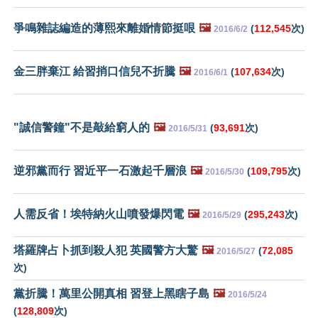
爭鳴雜誌編造的薄熙來離婚情節挺哏
🖼️
(
112,545
次)
2016/6/2
金三胖棄江 給習捎口信兒不折騰
🖼️
(
107,634
次)
2016/6/1
"誠信警鐘"不是敲給窮人的
🖼️
(
93,691
次)
2016/5/31
逆邪黨而行 習近平一石激起千層浪
🖼️
(
109,795
次)
2016/5/30
人需反省！埃特納火山噴發爆閃電
🖼️
(
295,243
次)
2016/5/29
塔羅牌占卜抓到殺人犯 英國警方大驚
🖼️
(
72,085
2016/5/27
次)
黨折騰！萬里公開真相 習登上黑瞎子島
🖼️
2016/5/24
(
128,809
次)