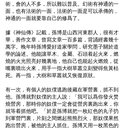
術，會的人不多，所以難以普及。幻術有神通的一
面，也有法術的一面，法術的一面是可以承傳的，
神通的一面就要靠自己的修爲了。

據《神仙傳》記載，孫博是山西河東郡人，很有才
華，善作文章，曾寫文章一百多篇，背誦經書幾十
萬字。晚年時孫博愛好道家學問，研究墨子關於道
學的論述。他能讓草木、金屬、石頭着起火來，燃
燒的火光照亮好幾裏地，他自己也能起火燃燒，從
嘴裏噴出火來，用手一指大樹草叢立刻變得焦黃枯
死。再一指，大樹和草叢就又恢復原狀。

有一次，有個人的奴僕逃跑後藏在軍營裏，抓不到
他。孫博就對奴僕的主人說：「我可以爲你發火焚
燒營房，那時你的奴僕一定會從營房裏跑出來，你
就等着抓他吧。「於是孫博就把一枚紅色的丸子扔
到軍營門裏，片刻之間燃起熊熊烈火，那奴僕果然
跑出營房，被他的主人抓住。孫博又用一枚黑色的