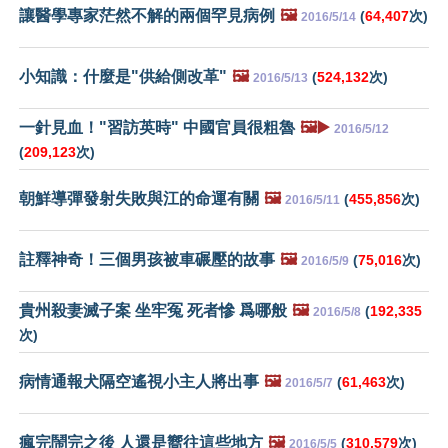
讓醫學專家茫然不解的兩個罕見病例
🖼️
(
64,407
次)
2016/5/14
小知識：什麼是"供給側改革"
🖼️
(
524,132
次)
2016/5/13
一針見血！"習訪英時" 中國官員很粗魯
🖼️▶️
2016/5/12
(
209,123
次)
朝鮮導彈發射失敗與江的命運有關
🖼️
(
455,856
次)
2016/5/11
註釋神奇！三個男孩被車碾壓的故事
🖼️
(
75,016
次)
2016/5/9
貴州殺妻滅子案 坐牢冤 死者慘 爲哪般
🖼️
(
192,335
2016/5/8
次)
病情通報犬隔空遙視小主人將出事
🖼️
(
61,463
次)
2016/5/7
瘋完鬧完之後 人還是嚮往這些地方
🖼️
(
310,579
次)
2016/5/5