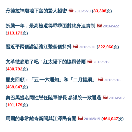
丹德拉神廟地下室的驚人祕密
🖼️
(
83,308
次)
2016/5/23
折騰一年，最高檢還得乖乖面對終身追責制
🖼️
2016/5/22
(
113,173
次)
習近平兩個講話讓江繫個個抖抖
🖼️
(
222,960
次)
2016/5/20
文革徹底歇了吧！紅太陽下的悽風苦雨
🖼️
2016/5/19
(
480,792
次)
歷史回顧：「五·一六通知」和「二月提綱」
🖼️
2016/5/18
(
469,647
次)
奧巴馬提名同性戀任陸軍部長 參議院一致通過
🖼️
2016/5/17
(
101,179
次)
馬國的非常離奇新聞與江澤民有關
🖼️
(
464,047
次)
2016/5/15