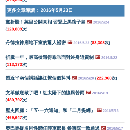
更多文章導讀：
2016年5月23日
黨折騰！萬里公開真相 習登上黑瞎子島
🖼️
2016/5/24
(
128,809
次)
丹德拉神廟地下室的驚人祕密
🖼️
(
83,308
次)
2016/5/23
折騰一年，最高檢還得乖乖面對終身追責制
🖼️
2016/5/22
(
113,173
次)
習近平兩個講話讓江繫個個抖抖
🖼️
(
222,960
次)
2016/5/20
文革徹底歇了吧！紅太陽下的悽風苦雨
🖼️
2016/5/19
(
480,792
次)
歷史回顧：「五·一六通知」和「二月提綱」
🖼️
2016/5/18
(
469,647
次)
奧巴馬提名同性戀任陸軍部長 參議院一致通過
🖼️
2016/5/17