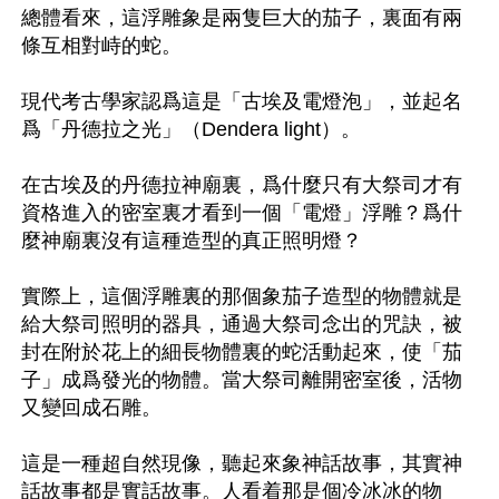
總體看來，這浮雕象是兩隻巨大的茄子，裏面有兩
條互相對峙的蛇。

現代考古學家認爲這是「古埃及電燈泡」，並起名
爲「丹德拉之光」（Dendera light）。

在古埃及的丹德拉神廟裏，爲什麼只有大祭司才有
資格進入的密室裏才看到一個「電燈」浮雕？爲什
麼神廟裏沒有這種造型的真正照明燈？

實際上，這個浮雕裏的那個象茄子造型的物體就是
給大祭司照明的器具，通過大祭司念出的咒訣，被
封在附於花上的細長物體裏的蛇活動起來，使「茄
子」成爲發光的物體。當大祭司離開密室後，活物
又變回成石雕。

這是一種超自然現像，聽起來象神話故事，其實神
話故事都是實話故事。人看着那是個冷冰冰的物