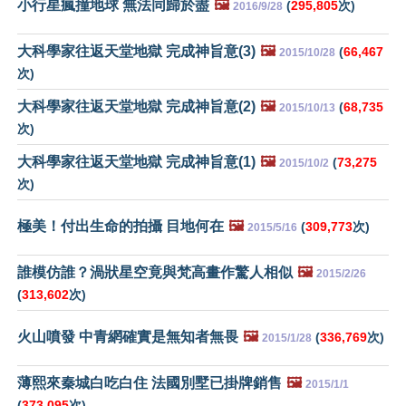
小行星瘋撞地球 無法同歸於盡
🖼️
(
295,805
次)
2016/9/28
大科學家往返天堂地獄 完成神旨意(3)
🖼️
(
66,467
2015/10/28
次)
大科學家往返天堂地獄 完成神旨意(2)
🖼️
(
68,735
2015/10/13
次)
大科學家往返天堂地獄 完成神旨意(1)
🖼️
(
73,275
2015/10/2
次)
極美！付出生命的拍攝 目地何在
🖼️
(
309,773
次)
2015/5/16
誰模仿誰？渦狀星空竟與梵高畫作驚人相似
🖼️
2015/2/26
(
313,602
次)
火山噴發 中青網確實是無知者無畏
🖼️
(
336,769
次)
2015/1/28
薄熙來秦城白吃白住 法國別墅已掛牌銷售
🖼️
2015/1/1
(
373,095
次)