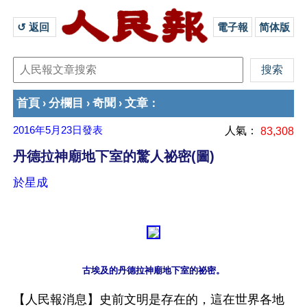
↺ 返回 
電子報
简体版
首頁
分欄目
奇聞
文章
›
›
›
：
2016年5月23日
發表
人氣：
83,308
丹德拉神廟地下室的驚人祕密(圖)
於星成
古埃及的丹德拉神廟地下室的祕密。
【人民報消息】史前文明是存在的，這在世界各地