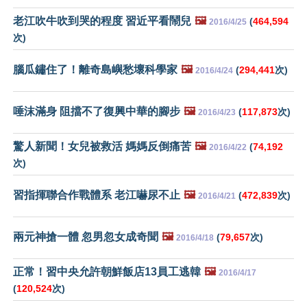
老江吹牛吹到哭的程度 習近平看鬧兒
🖼️
(
464,594
2016/4/25
次)
腦瓜鏽住了！離奇島嶼愁壞科學家
🖼️
(
294,441
次)
2016/4/24
唾沫滿身 阻擋不了復興中華的腳步
🖼️
(
117,873
次)
2016/4/23
驚人新聞！女兒被救活 媽媽反倒痛苦
🖼️
(
74,192
2016/4/22
次)
習指揮聯合作戰體系 老江嚇尿不止
🖼️
(
472,839
次)
2016/4/21
兩元神搶一體 忽男忽女成奇聞
🖼️
(
79,657
次)
2016/4/18
正常！習中央允許朝鮮飯店13員工逃韓
🖼️
2016/4/17
(
120,524
次)