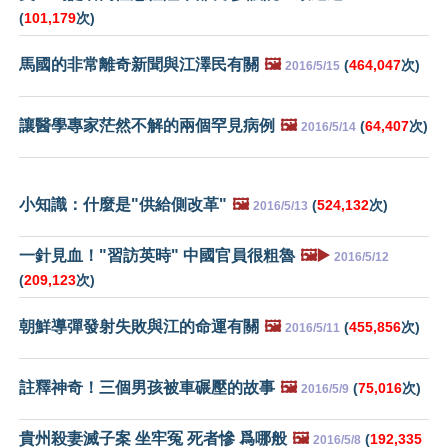
(
101,179
次)
馬國的非常離奇新聞與江澤民有關
🖼️
(
464,047
次)
2016/5/15
讓醫學專家茫然不解的兩個罕見病例
🖼️
(
64,407
次)
2016/5/14
小知識：什麼是"供給側改革"
🖼️
(
524,132
次)
2016/5/13
一針見血！"習訪英時" 中國官員很粗魯
🖼️▶️
2016/5/12
(
209,123
次)
朝鮮導彈發射失敗與江的命運有關
🖼️
(
455,856
次)
2016/5/11
註釋神奇！三個男孩被車碾壓的故事
🖼️
(
75,016
次)
2016/5/9
貴州殺妻滅子案 坐牢冤 死者慘 爲哪般
🖼️
(
192,335
2016/5/8