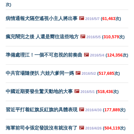
次)
病情通報犬隔空遙視小主人將出事
🖼️
(
61,463
次)
2016/5/7
瘋完鬧完之後 人還是嚮往這些地方
🖼️
(
310,579
次)
2016/5/5
準備處理江！一個不可忽視的前奏曲
🖼️
(
124,356
次)
2016/5/4
中共官場隨便扒 六娃六爹同一媽
🖼️
(
517,685
次)
2016/5/2
中國近期要發生驚天動地的大事
🖼️
(
518,436
次)
2016/5/1
習近平打着紅旗反紅旗的具體表現
🖼️
(
177,889
次)
2016/4/30
海軍前司令張定發說沒有就沒有了
🖼️
(
504,119
次)
2016/4/26