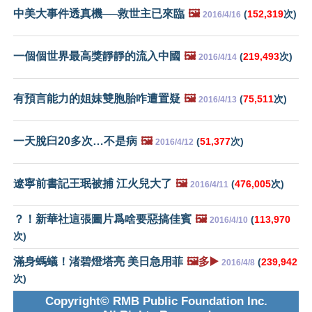
中美大事件透真機──救世主已來臨
🖼️
(
152,319
次)
2016/4/16
一個個世界最高獎靜靜的流入中國
🖼️
(
219,493
次)
2016/4/14
有預言能力的姐妹雙胞胎咋遭置疑
🖼️
(
75,511
次)
2016/4/13
一天脫臼20多次…不是病
🖼️
(
51,377
次)
2016/4/12
遼寧前書記王珉被捕 江火兒大了
🖼️
(
476,005
次)
2016/4/11
？！新華社這張圖片爲啥要惡搞佳賓
🖼️
(
113,970
2016/4/10
次)
滿身螞蟻！渚碧燈塔亮 美日急用菲
🖼️多▶️
(
239,942
2016/4/8
次)
Copyright© RMB Public Foundation Inc.