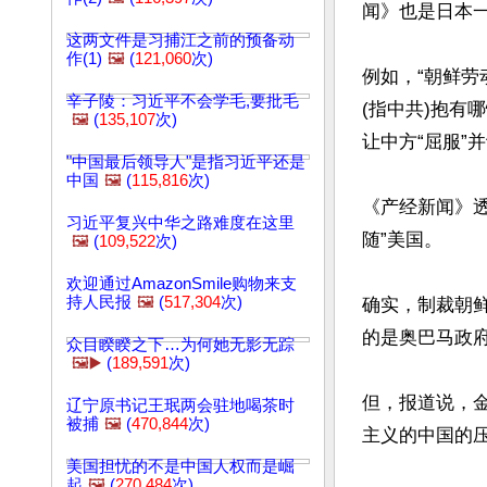
闻》也是日本
这两文件是习捕江之前的预备动
作(1)
🖼️
(
121,060
次)
例如，“朝鲜劳
辛子陵：习近平不会学毛,要批毛
(指中共)抱有
🖼️
(
135,107
次)
让中方“屈服”并
"中国最后领导人"是指习近平还是
中国
🖼️
(
115,816
次)
《产经新闻》
习近平复兴中华之路难度在这里
随”美国。

🖼️
(
109,522
次)
欢迎通过AmazonSmile购物来支
持人民报
🖼️
(
517,304
次)
确实，制裁朝
的是奥巴马政府
众目睽睽之下…为何她无影无踪
🖼️▶️
(
189,591
次)
但，报道说，
辽宁原书记王珉两会驻地喝茶时
被捕
🖼️
(
470,844
次)
主义的中国的压
美国担忧的不是中国人权而是崛
起
🖼️
(
270,484
次)