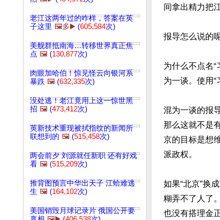
间拿出精力把江
老江这两年过的咋样，答案在英
子这里
🖼️多▶️
(
605,584
次)
报导怎么说的呢
美舰群抵南海…转移世界真正焦
点
🖼️
(
130,877
次)
为什么不点名“
肉眼加哈伯！惊见怪云向银河系
为一谈。使用“
暴跌
🖼️
(
632,335
次)
没处逃！老江竟用上这一惊世黑
招
🖼️
(
473,412
次)
混为一谈的报
那么这就不是
英新技术重现被拭指纹的新闻所
联想到的
🖼️
(
515,458
次)
京的目标是想
派政权。

两会前夕 刘源就任新职 还有好戏
看
🖼️
(
515,209
次)
推背图预言中华出天子 江蛤难逃
如果“北京”换
生
🖼️
(
164,102
次)
糊弄不了人了
美国销毁月球记录片 俄国公开要
也没有搭理金正
真相
🖼️▶️
(
406,538
次)