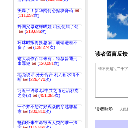
美爆了！新华网何必贴块膏药
🖼️
(
111,092
次)
外国父母这样晒娃 咱别使错了劲
🖼️
(
319,686
次)
环球时报将换总编，胡锡进差不
多了
🖼️
(
128,274
次)
读者留言反馈
这大动作百年未有：特赦普通刑
事罪犯
🖼️
(
120,081
次)
地壳说话:分分合合 利刀斩水情不
断
🖼️
(
226,479
次)
习近平语录:以中共之道还治邪党
之身(2)
🖼️
(
451,085
次)
一个并不想讨好观众的穿越雕塑
读者暱称:
家
🖼️
(
309,810
次)
抵御外来生命毁灭人类的唯一法
宝
🖼️
(
115,869
次)