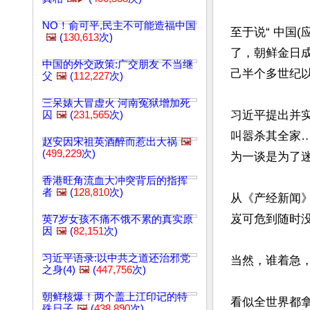
NO！俞可平,民主不可能造福中国
至于说“ 中国
🖼️
(
130,613
次)
了，朝鲜金日
中国的外交政策:广交朋友 不当继
己半个多世纪
父
🖼️
(
112,227
次)
三呆婊大冒虚火 河南冤狱增加死
习近平提出并
囚
🖼️
(
231,565
次)
叫嚣杀其全家
赵安因宋祖英酒醉而惹出大祸
🖼️
(
499,229
次)
为一谈是为了迷
香港旺角流血大冲突背后的指挥
者
🖼️
(
128,810
次)
从《产经新闻
岌可危到随时没
英7岁女孩不痛不饿不累的真实原
因
🖼️
(
82,151
次)
习近平语录:以中共之道还治邪党
当然，谁着急
之身(4)
🖼️
(
447,756
次)
朝鲜核爆！两个盖上江印记的特
看似全世界都
殊日子
🖼️
(
438,890
次)