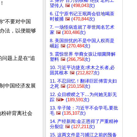
5. 身怀"百刀切槟榔"绝技 老药工


望传人
🖼️
(
498,043
次)
6. 辽宁原书记王珉两会驻地喝茶
时被捕
🖼️
(
470,844
次)
称“不要对中国
7. 一场怪病造就了举世闻名艺术
想办法，以便能够
家
🖼️
(
303,486
次)
8. 美国担忧的不是中国人权而是
崛起
🖼️
(
270,484
次)
9. 震惊世界 华裔女孩让细菌降解
问题上是在“追
塑料
🖼️
(
266,758
次)
10. 习近平访捷克:求木之长者,必
固其根本
🖼️
(
212,827
次)
11. 不忍回忆！翻译巨匠傅雷夫妇
制中国经济发展
之死
🖼️
(
210,158
次)
12. 众目睽睽之下…为何她无影无
踪
🖼️▶️
(
189,591
次)
13. 辛子陵：习近平不会学毛,要批
地粉碎背离社会
毛
🖼️
(
135,107
次)
14. 产经新闻:金正恩得了严重精神
分裂症
🖼️
(
127,211
次)
15. 这两文件是习捕江之前的预备