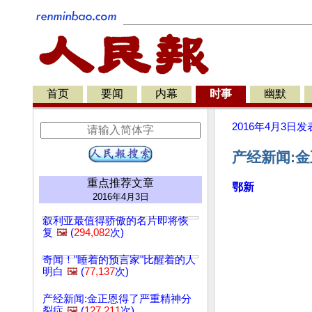
首页
要闻
内幕
时事
幽默
2016年4月3日
发
产经新闻:金
重点推荐文章
鄂新
2016年4月3日
叙利亚最值得骄傲的名片即将恢
复
🖼️
(
294,082
次)
奇闻！"睡着的预言家"比醒着的人
明白
🖼️
(
77,137
次)
产经新闻:金正恩得了严重精神分
裂症
🖼️
(
127,211
次)