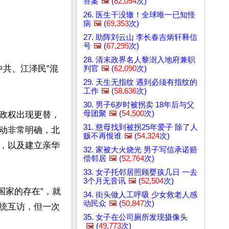
答案
🖼️
(
82,054
次)
26. 医生干没辙！全球唯一已知怪
病
🖼️
(
69,353
次)
27. 助阵刘云山 李长春吉炳轩释信
号
🖼️
(
67,295
次)
28. 清末政界名人黎澍入地府兼职
中共、江泽民”混
判官
🖼️
(
62,090
次)
29. 天生无指纹 遇到必须有指纹的
工作
🖼️
(
58,636
次)
30. 男子6岁时被拐卖 18年后与父
母团聚
🖼️
(
54,500
次)
政权出现更替，
31. 慈母找到被拐25年爱子 除了人
动非常明确，北
贩不再恨谁
🖼️
(
54,324
次)
，以及建立亲华
32. 家被大火烧光 男子写信承诺赔
偿邻居
🖼️
(
52,764
次)
33. 女子托邻居照顾婴孩几日 一去
3个月无音讯
🖼️
(
52,504
次)
国家的存在”，就
34. 街头做人工呼吸 少女救老人感
动民众
🖼️
(
50,847
次)
统互访，但一次
35. 女子在公司厕所发现摄像头
🖼️
(
49,773
次)