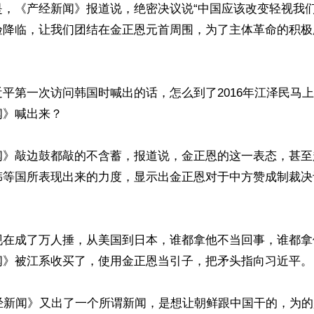
是，《产经新闻》报道说，绝密决议说“中国应该改变轻视我
验降临，让我们团结在金正恩元首周围，为了主体革命的积极
平第一次访问韩国时喊出的话，怎么到了2016年江泽民马
》喊出来？

闻》敲边鼓都敲的不含蓄，报道说，金正恩的这一表态，甚至
韩等国所表现出来的力度，显示出金正恩对于中方赞成制裁决
现在成了万人捶，从美国到日本，谁都拿他不当回事，谁都拿
》被江系收买了，使用金正恩当引子，把矛头指向习近平。 
产经新闻》又出了一个所谓新闻，是想让朝鲜跟中国干的，为