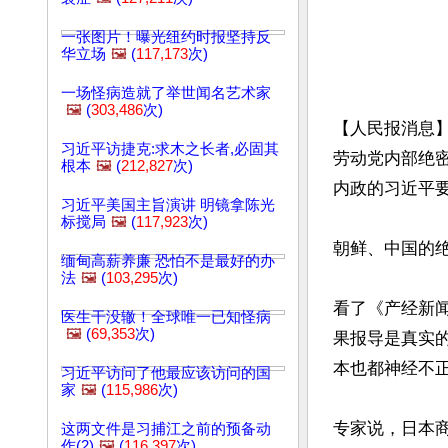
一张图片！曝光纽约时报坚持反
华立场
🖼️
(
117,173
次)
一场怪病造就了举世闻名艺术家
🖼️
(
303,486
次)
【人民报消息】
习近平访捷克:求木之长者,必固其
劳动党内部绝密
根本
🖼️
(
212,827
次)
内政的习近平要
习近平美国主旨演讲 明镜拿陈光
标搅局
🖼️
(
117,923
次)
朝鲜、中国的绝
缅甸高薪养廉 恐怕不是最好的办
法
🖼️
(
103,295
次)
看了《产经新
医生干没辙！全球唯一已知怪病
🖼️
(
69,353
次)
果报导是真实
本也都神经不正
习近平访问了他最应该访问的国
家
🖼️
(
115,986
次)
专家说，日本
这两文件是习捕江之前的预备动
作(2)
🖼️
(
116,397
次)