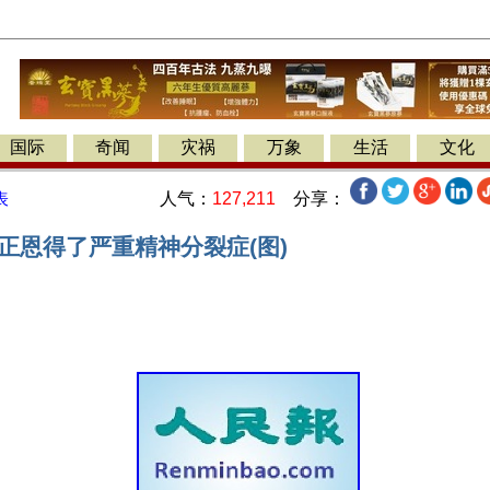
国际
奇闻
灾祸
万象
生活
文化
人气：
127,211
分享：
表
正恩得了严重精神分裂症(图)