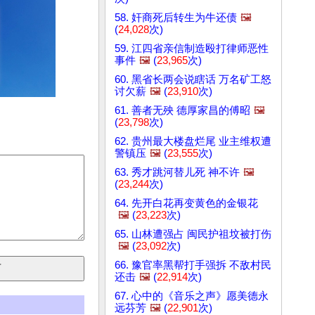
58. 奸商死后转生为牛还债
🖼️
(
24,028
次)
59. 江四省亲信制造殴打律师恶性
事件
🖼️
(
23,965
次)
60. 黑省长两会说瞎话 万名矿工怒
讨欠薪
🖼️
(
23,910
次)
61. 善者无殃 德厚家昌的傅昭
🖼️
(
23,798
次)
62. 贵州最大楼盘烂尾 业主维权遭
警镇压
🖼️
(
23,555
次)
63. 秀才跳河替儿死 神不许
🖼️
(
23,244
次)
64. 先开白花再变黄色的金银花
🖼️
(
23,223
次)
65. 山林遭强占 闽民护祖坟被打伤
🖼️
(
23,092
次)
66. 豫官率黑帮打手强拆 不敌村民
还击
🖼️
(
22,914
次)
67. 心中的《音乐之声》愿美德永
远芬芳
🖼️
(
22,901
次)