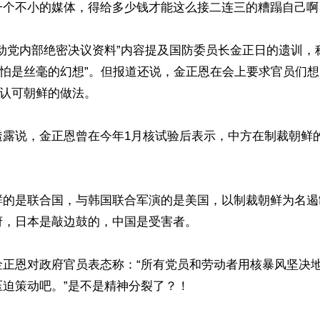
一个不小的媒体，得给多少钱才能这么接二连三的糟蹋自己啊！
动党内部绝密决议资料”内容提及国防委员长金正日的遗训，
哪怕是丝毫的幻想”。但报道还说，金正恩在会上要求官员们
认可朝鲜的做法。 

透露说，金正恩曾在今年1月核试验后表示，中方在制裁朝鲜的
鲜的是联合国，与韩国联合军演的是美国，以制裁朝鲜为名遏
，日本是敲边鼓的，中国是受害者。

金正恩对政府官员表态称：“所有党员和劳动者用核暴风坚决
迫策动吧。”是不是精神分裂了？！ 
