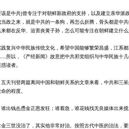
(应该是中共)曾专注于对朝鲜新政府的支持，以及建立亲华派
成当政之来，就是中共的一条狗，再怎么折腾，骨头都是中共
以来都在反华、迫害炎黄子孙，怎么可能专注在朝鲜建立什么
实践复兴中华民族传统文化，希望中国能够繁荣昌盛，江系都
……所以，《产经新闻》故意把中共邪党组织与中华民族十几
惑读者。

》五天刊登两篇离间中国和朝鲜关系的文章来看，中共和三呆
命的程度。

，谁出钱怂恿金正恩发狂；谁着急，谁花钱找无良媒体出来搅局
拿金三世没治了，其实他非常好治。按照古代中医的治法，要