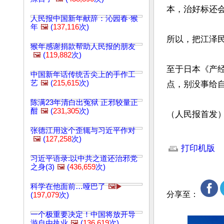
本，治好标还会
人民报中国新年献辞：沁园春·猴
年
🖼️
(
137,116
次)
所以，把江泽民
猴年感谢捐款帮助人民报的朋友
🖼️
(
119,882
次)
至于日本《产
中国新年话传统舌尖上的手作工
艺
🖼️
(
215,615
次)
点，别没事给自
陈满23年清白出冤狱 正邪较量正
酣
🖼️
(
231,305
次)
（人民报首发）
张德江用这个歪辄与习近平作对
文章网址: http://w
🖼️
(
127,258
次)
打印机版
习近平语录:以中共之道还治邪党
之身(3)
🖼️
(
436,659
次)
科学在他面前…哑巴了
🖼️▶️
分享至：
(
197,079
次)
一个极重要决定！中国将放开导
游自由执业
🖼️
(
136,619
次)