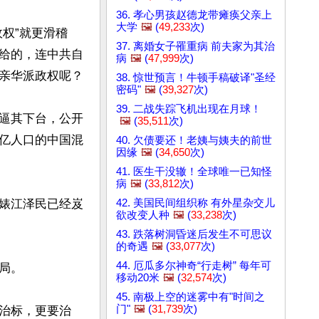
36. 孝心男孩赵德龙带瘫痪父亲上
大学
🖼️
(
49,233
次)
政权”就更滑稽
37. 离婚女子罹重病 前夫家为其治
给的，连中共自
病
🖼️
(
47,999
次)
亲华派政权呢？

38. 惊世预言！牛顿手稿破译"圣经
密码"
🖼️
(
39,327
次)
39. 二战失踪飞机出现在月球！
逼其下台，公开
🖼️
(
35,511
次)
亿人口的中国混
40. 欠债要还！老姨与姨夫的前世
因缘
🖼️
(
34,650
次)
41. 医生干没辙！全球唯一已知怪
病
🖼️
(
33,812
次)
42. 美国民间组织称 有外星杂交儿
婊江泽民已经岌
欲改变人种
🖼️
(
33,238
次)
43. 跌落树洞昏迷后发生不可思议
的奇遇
🖼️
(
33,077
次)
44. 厄瓜多尔神奇“行走树” 每年可
。

移动20米
🖼️
(
32,574
次)
45. 南极上空的迷雾中有"时间之
门"
🖼️
(
31,739
次)
治标，更要治