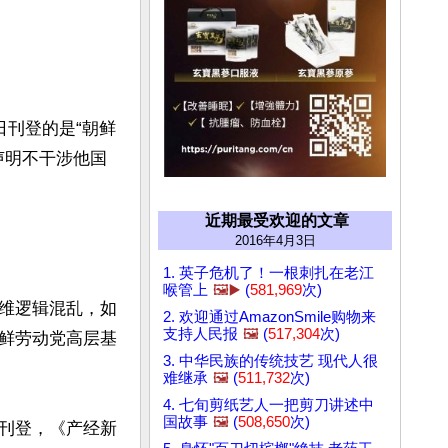
日刊登的是“朝鲜
声明不干涉他国
近期最受欢迎的文章
2016年4月3日
1. 英子危机了！一根刺扎在老江
喉管上
🖼️▶️
(
581,969
次)
维逻辑混乱，如
2. 欢迎通过AmazonSmile购物来
支持人民报
🖼️
(
517,304
次)
鲜劳动党高层基
3. 中华民族的传统技艺 现代人很
难继承
🖼️
(
511,732
次)
4. 七旬剪纸艺人一把剪刀讲述中
国故事
🖼️
(
508,650
次)
刊登，《产经新