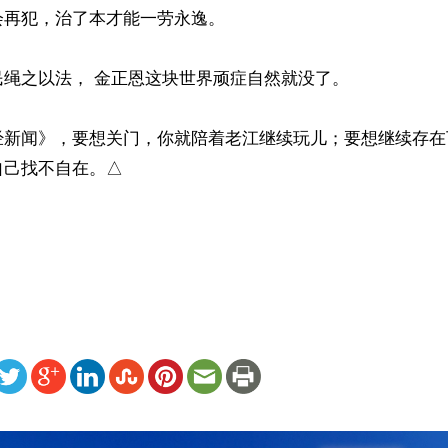
再犯，治了本才能一劳永逸。

绳之以法， 金正恩这块世界顽症自然就没了。

经新闻》，要想关门，你就陪着老江继续玩儿；要想继续存在
己找不自在。△

 
ww.renminbao.com/rmb/articles/2016/4/3/63232.html