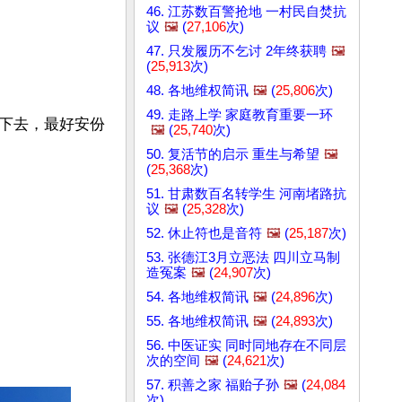
46. 江苏数百警抢地 一村民自焚抗
议
🖼️
(
27,106
次)
47. 只发履历不乞讨 2年终获聘
🖼️
(
25,913
次)
48. 各地维权简讯
🖼️
(
25,806
次)
49. 走路上学 家庭教育重要一环
下去，最好安份
🖼️
(
25,740
次)
50. 复活节的启示 重生与希望
🖼️
(
25,368
次)
51. 甘肃数百名转学生 河南堵路抗
议
🖼️
(
25,328
次)
52. 休止符也是音符
🖼️
(
25,187
次)
53. 张德江3月立恶法 四川立马制
造冤案
🖼️
(
24,907
次)
54. 各地维权简讯
🖼️
(
24,896
次)
55. 各地维权简讯
🖼️
(
24,893
次)
56. 中医证实 同时同地存在不同层
次的空间
🖼️
(
24,621
次)
57. 积善之家 福贻子孙
🖼️
(
24,084
次)