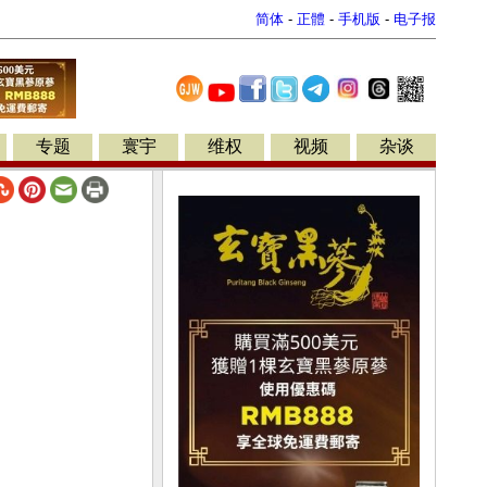
简体
-
正體
-
手机版
-
电子报
专题
寰宇
维权
视频
杂谈