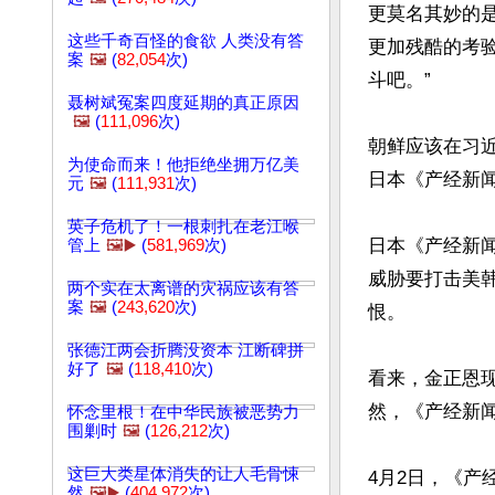
更莫名其妙的
这些千奇百怪的食欲 人类没有答
更加残酷的考
案
🖼️
(
82,054
次)
斗吧。”

聂树斌冤案四度延期的真正原因
🖼️
(
111,096
次)
朝鲜应该在习近
为使命而来！他拒绝坐拥万亿美
日本《产经新闻
元
🖼️
(
111,931
次)
英子危机了！一根刺扎在老江喉
日本《产经新
管上
🖼️▶️
(
581,969
次)
威胁要打击美
两个实在太离谱的灾祸应该有答
案
🖼️
(
243,620
次)
恨。

张德江两会折腾没资本 江断碑拼
好了
🖼️
(
118,410
次)
看来，金正恩
然，《产经新闻
怀念里根！在中华民族被恶势力
围剿时
🖼️
(
126,212
次)
这巨大类星体消失的让人毛骨悚
4月2日，《
然
🖼️▶️
(
404,972
次)