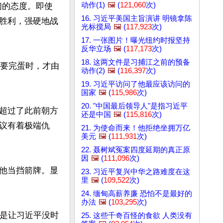
动作(1)
🖼️
(
121,060
次)
们的态度。即使
16. 习近平美国主旨演讲 明镜拿陈
胜利，强硬地战
光标搅局
🖼️
(
117,923
次)
17. 一张图片！曝光纽约时报坚持
反华立场
🖼️
(
117,173
次)
18. 这两文件是习捕江之前的预备
上要完蛋时，才由
动作(2)
🖼️
(
116,397
次)
19. 习近平访问了他最应该访问的
国家
🖼️
(
115,986
次)
20. "中国最后领导人"是指习近平
超过了此前朝方
还是中国
🖼️
(
115,816
次)
议有着极端仇
21. 为使命而来！他拒绝坐拥万亿
美元
🖼️
(
111,931
次)
22. 聂树斌冤案四度延期的真正原
因
🖼️
(
111,096
次)
他当挡箭牌。显
23. 习近平复兴中华之路难度在这
里
🖼️
(
109,522
次)


24. 缅甸高薪养廉 恐怕不是最好的
办法
🖼️
(
103,295
次)
的是让习近平没时
25. 这些千奇百怪的食欲 人类没有