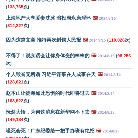
(
138,765
次)
上海地产大亨爱妻沈冰 暗投周永康淫怀
🖼️
2014/8/16
(
314,227
次)
因为这篇文章 推特再次封锁人民报
🖼️
(
110,026
次)
2014/8/15
不得了！说实话会让你身体变的棒棒的
🖼️
(
98,256
2014/8/15
次)
个人毁誉无所谓 习近平谋事在人成事在天
🖼️
2014/8/14
(
128,821
次)
赵本山让徒弟如此恐惧的时代即将过去
🖼️
2014/8/14
(
163,922
次)
恍然大悟，为何这消息在新华网不下去
🖼️
2014/8/13
(
149,184
次)
嘬死会死！广东纪委给一把手办班有绝招
🖼️
2014/8/13