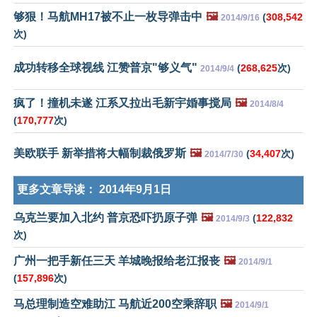
够狠！马航MH17被不止一枚导弹击中
🖼️
(
308,542
2014/9/16
次)
成功转移全球视线 江赞普京"够义气"
(
268,625
次)
2014/9/4
疯了！撞机未遂 江系又拉出毛新宇婚事搅局
🖼️
2014/8/4
(
170,777
次)
美欧联手 新举措将大幅制裁俄罗斯
🖼️
(
34,407
次)
2014/7/30
更多文章导读：
2014年9月1日
乌克兰要加入北约 普京恐吓扔原子弹
🖼️
(
122,832
2014/9/3
次)
广州一把手新任三天 羊城晚报给老江报丧
🖼️
2014/9/1
(
157,896
次)
马总理制造空难助江 马航近200空乘辞职
🖼️
2014/9/1