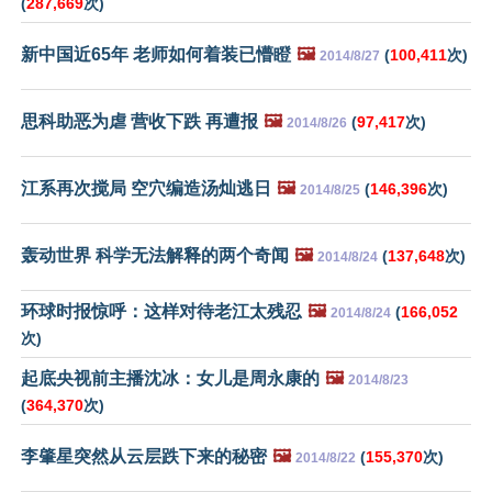
(
287,669
次)
新中国近65年 老师如何着装已懵瞪
🖼️
(
100,411
次)
2014/8/27
思科助恶为虐 营收下跌 再遭报
🖼️
(
97,417
次)
2014/8/26
江系再次搅局 空穴编造汤灿逃日
🖼️
(
146,396
次)
2014/8/25
轰动世界 科学无法解释的两个奇闻
🖼️
(
137,648
次)
2014/8/24
环球时报惊呼：这样对待老江太残忍
🖼️
(
166,052
2014/8/24
次)
起底央视前主播沈冰：女儿是周永康的
🖼️
2014/8/23
(
364,370
次)
李肇星突然从云层跌下来的秘密
🖼️
(
155,370
次)
2014/8/22