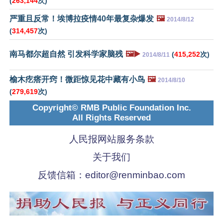
(
263,144
次)
严重且反常！埃博拉疫情40年最复杂爆发
🖼️
2014/8/12
(
314,457
次)
南马都尔超自然 引发科学家脑残
🖼️▶️
(
415,252
次)
2014/8/11
榆木疙瘩开窍！微距惊见花中藏有小鸟
🖼️
2014/8/10
(
279,619
次)
Copyright© RMB Public Foundation Inc.
All Rights Reserved
人民报网站服务条款
关于我们
反馈信箱：
editor@renminbao.com