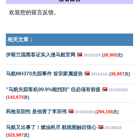
欢迎您的留言反馈。
相关文章：
伊斯兰国黑客证实入侵马航官网
🖼️
(
28,905
次)
2015/1/29
马航MH370失踪事件 首宗家属提告
🖼️
(
35,857
次)
2014/11/1
"马航失踪客机99.9%能找到" 但必须有前提
🖼️
2014/10/25
(
142,673
次)
药检呈阳性 是他害了李宗伟
🖼️
(
294,155
次)
2014/10/24
马航又出事了！燃油耗尽 航线图触目惊心
🖼️
2014/9/16
(
325,987
次)