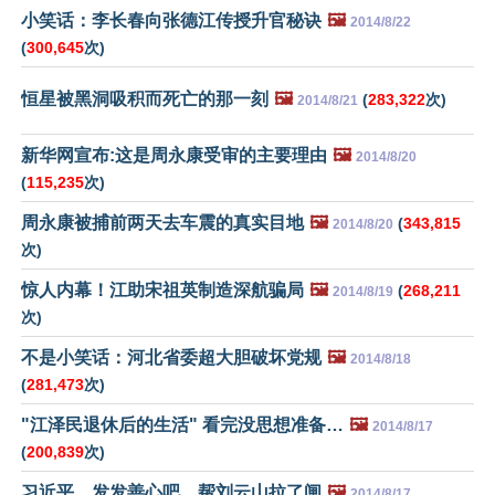
小笑话：李长春向张德江传授升官秘诀
🖼️
2014/8/22
(
300,645
次)
恒星被黑洞吸积而死亡的那一刻
🖼️
(
283,322
次)
2014/8/21
新华网宣布:这是周永康受审的主要理由
🖼️
2014/8/20
(
115,235
次)
周永康被捕前两天去车震的真实目地
🖼️
(
343,815
2014/8/20
次)
惊人内幕！江助宋祖英制造深航骗局
🖼️
(
268,211
2014/8/19
次)
不是小笑话：河北省委超大胆破坏党规
🖼️
2014/8/18
(
281,473
次)
"江泽民退休后的生活" 看完没思想准备…
🖼️
2014/8/17
(
200,839
次)
习近平，发发善心吧，帮刘云山拉了闸
🖼️
2014/8/17