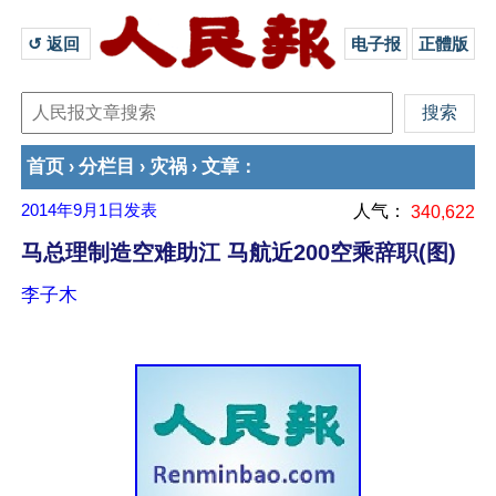
↺ 返回 
电子报
正體版
首页
分栏目
灾祸
文章
›
›
›
：
2014年9月1日
发表
人气：
340,622
马总理制造空难助江 马航近200空乘辞职(图)
李子木