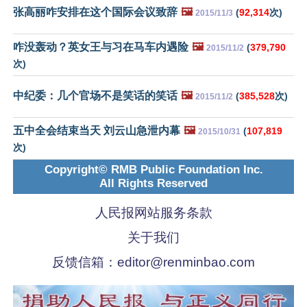
张高丽咋安排在这个国际会议致辞
🖼️
(
92,314
次)
2015/11/3
咋没轰动？英女王与习在马车内遇险
🖼️
(
379,790
2015/11/2
次)
中纪委：几个官场不是笑话的笑话
🖼️
(
385,528
次)
2015/11/2
五中全会结束当天 刘云山急泄内幕
🖼️
(
107,819
2015/10/31
次)
Copyright© RMB Public Foundation Inc.
All Rights Reserved
人民报网站服务条款
关于我们
反馈信箱：
editor@renminbao.com