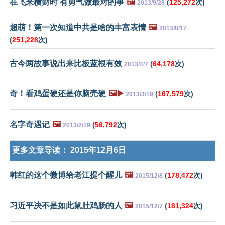
在飞来横财时 有勇气做最对的事
🖼️
(
125,272
次)
2013/9/28
超萌！第一次知道中共是啥的丰富表情
🖼️
2013/8/17
(
251,228
次)
古今两故事说出来比板蓝根有效
(
64,178
次)
2013/4/7
奇！看鸡蛋硬还是你脑壳硬
🖼️▶️
(
167,579
次)
2013/3/19
名字奇遇记
🖼️
(
56,792
次)
2013/2/19
更多文章导读：
2015年12月6日
韩红的这个微博给老江提个醒儿
🖼️
(
178,472
次)
2015/12/8
习近平决不是如此鼠肚鸡肠的人
🖼️
(
181,324
次)
2015/12/7