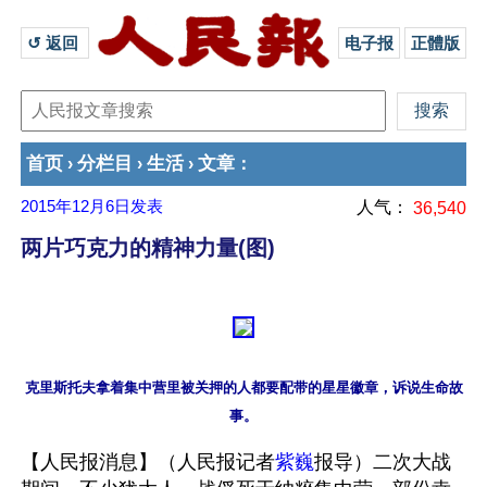
↺ 返回 
电子报
正體版
首页
分栏目
生活
文章
›
›
›
：
2015年12月6日
发表
人气：
36,540
两片巧克力的精神力量(图)
克里斯托夫拿着集中营里被关押的人都要配带的星星徽章，诉说生命故
【人民报消息】（人民报记者
紫巍
报导）二次大战