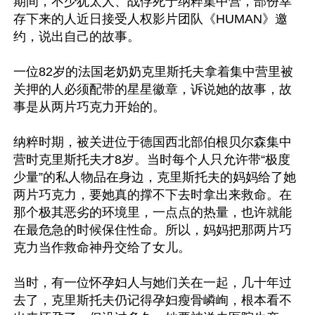
期间，不少犹太人、战俘死于纳粹集中营，部份幸
存下来的人近日接受人权影片团队《HUMAN》邀
约，说出自己的故事。

一位82岁的法国老奶奶克里斯托夫拿着集中营里被
关押的人必须配带的星星徽章，诉说她的故事，故
事是从两片巧克力开始的。

纳粹时期，被关进位于德国西北部伯根贝尔森集中
营时克里斯托夫才8岁。当时每个人只允许带“极度
少量”的私人物品在身边，克里斯托夫的妈妈给了她
两片巧克力，要她真的撑不下去时拿出来救命。在
那个极其恶劣的环境里，一点点的热量，也许就能
在最危急的时候保住性命。所以，妈妈把那两片巧
克力当作救命神丹交给了女儿。

当时，有一位怀孕妇人与她们关在一起，几十年过
去了，克里斯托夫仍记得孕妇瘦骨嶙峋，根本看不