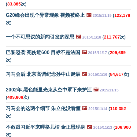
(
83,885
次)
G20峰会出现个异常现象 视频被终止
🖼️
(
122,178
2015/11/19
次)
一个不可思议的新闻引发的深思
🖼️
(
211,767
次)
2015/11/18
巴黎恐袭 死伤近600 目标不是法国
🖼️
(
209,689
2015/11/17
次)
习马会后 北京高调纪念孙中山诞辰
🖼️
(
84,617
次)
2015/11/16
2002年:黑色能量光束从空中罩下来护江
🖼️
2015/11/15
(
409,606
次)
习马会的这两个细节 朱立伦没看懂
🖼️
(
110,352
2015/11/14
次)
不敢跟习近平来哩格儿楞 金正恩现身
🖼️
(
106,900
2015/11/13
次)