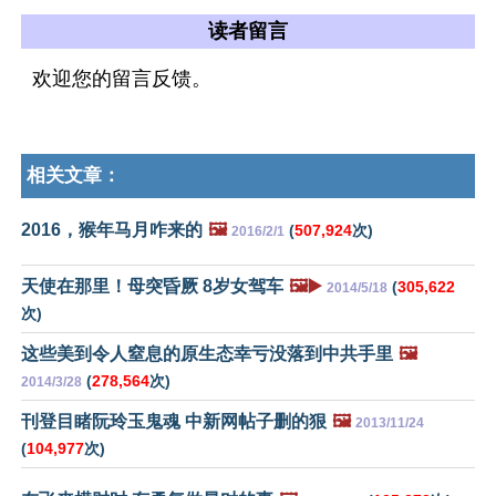
读者留言
欢迎您的留言反馈。
相关文章：
2016，猴年马月咋来的
🖼️
(
507,924
次)
2016/2/1
天使在那里！母突昏厥 8岁女驾车
🖼️▶️
(
305,622
2014/5/18
次)
这些美到令人窒息的原生态幸亏没落到中共手里
🖼️
(
278,564
次)
2014/3/28
刊登目睹阮玲玉鬼魂 中新网帖子删的狠
🖼️
2013/11/24
(
104,977
次)