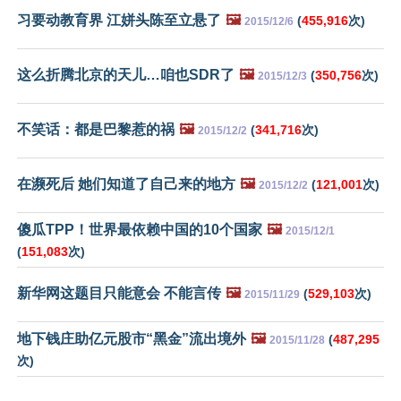
习要动教育界 江姘头陈至立悬了
🖼️
(
455,916
次)
2015/12/6
这么折腾北京的天儿…咱也SDR了
🖼️
(
350,756
次)
2015/12/3
不笑话：都是巴黎惹的祸
🖼️
(
341,716
次)
2015/12/2
在濒死后 她们知道了自己来的地方
🖼️
(
121,001
次)
2015/12/2
傻瓜TPP！世界最依赖中国的10个国家
🖼️
2015/12/1
(
151,083
次)
新华网这题目只能意会 不能言传
🖼️
(
529,103
次)
2015/11/29
地下钱庄助亿元股市“黑金”流出境外
🖼️
(
487,295
2015/11/28
次)