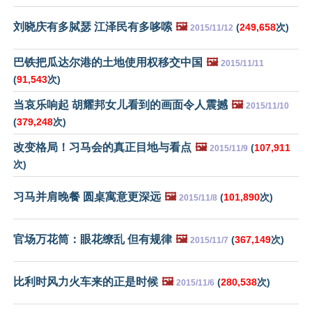
刘晓庆有多脦瑟 江泽民有多哆嗦
🖼️
(
249,658
次)
2015/11/12
巴铁把瓜达尔港的土地使用权移交中国
🖼️
2015/11/11
(
91,543
次)
当哀乐响起 胡耀邦女儿看到的画面令人震撼
🖼️
2015/11/10
(
379,248
次)
改变格局！习马会的真正目地与看点
🖼️
(
107,911
2015/11/9
次)
习马并肩晚餐 圆桌寓意更深远
🖼️
(
101,890
次)
2015/11/8
官场万花筒：眼花缭乱 但有规律
🖼️
(
367,149
次)
2015/11/7
比利时风力火车来的正是时候
🖼️
(
280,538
次)
2015/11/6