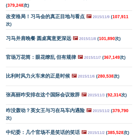
(
379,248
次)
改变格局！习马会的真正目地与看点
🖼️
(
107,911
2015/11/9
次)
习马并肩晚餐 圆桌寓意更深远
🖼️
(
101,890
次)
2015/11/8
官场万花筒：眼花缭乱 但有规律
🖼️
(
367,149
次)
2015/11/7
比利时风力火车来的正是时候
🖼️
(
280,538
次)
2015/11/6
张高丽咋安排在这个国际会议致辞
🖼️
(
92,314
次)
2015/11/3
咋没轰动？英女王与习在马车内遇险
🖼️
(
379,790
2015/11/2
次)
中纪委：几个官场不是笑话的笑话
🖼️
(
385,528
次)
2015/11/2