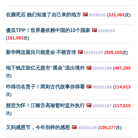
在濒死后 她们知道了自己来的地方
🖼️
(
121,001
次)
2015/12/2
傻瓜TPP！世界最依赖中国的10个国家
🖼️
2015/12/1
(
151,083
次)
新华网这题目只能意会 不能言传
🖼️
(
529,103
次)
2015/11/29
地下钱庄助亿元股市“黑金”流出境外
🖼️
(
487,295
2015/11/28
次)
咋得功名贵子！两则古代故事你得看
🖼️
(
114,813
2015/11/28
次)
慈悲为怀！江喉舌高瑜暂时监外执行
🖼️
(
117,615
2015/11/27
次)
又到感恩节，今年别样的感恩
🖼️
(
105,277
次)
2015/11/26