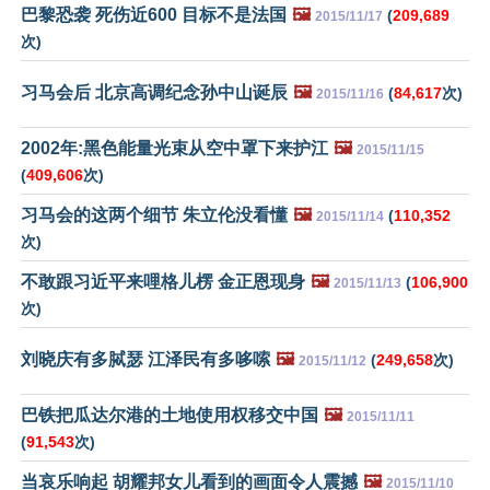
巴黎恐袭 死伤近600 目标不是法国
🖼️
(
209,689
2015/11/17
次)
习马会后 北京高调纪念孙中山诞辰
🖼️
(
84,617
次)
2015/11/16
2002年:黑色能量光束从空中罩下来护江
🖼️
2015/11/15
(
409,606
次)
习马会的这两个细节 朱立伦没看懂
🖼️
(
110,352
2015/11/14
次)
不敢跟习近平来哩格儿楞 金正恩现身
🖼️
(
106,900
2015/11/13
次)
刘晓庆有多脦瑟 江泽民有多哆嗦
🖼️
(
249,658
次)
2015/11/12
巴铁把瓜达尔港的土地使用权移交中国
🖼️
2015/11/11
(
91,543
次)
当哀乐响起 胡耀邦女儿看到的画面令人震撼
🖼️
2015/11/10