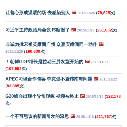
让善心形成温暖的场 去感染别人
🖼️
(
79,625
次)
2015/11/26
习近平主持政治局会议 IS瞎掰了
🖼️
(
261,632
次)
2015/11/26
非诚勿扰宋祖英露面广州 众嘉宾瞬间同一动作
🖼️
(
160,630
次)
2015/11/25
！朝鲜GDP增长是拉动三胖发型开始的
🖼️
2015/11/23
(
107,952
次)
APEC习谈合作包容 李克强不避讳南海问题
🖼️
2015/11/22
(
83,885
次)
G20峰会出现个异常现象 视频被终止
🖼️
(
122,178
2015/11/19
次)
一个不可思议的新闻引发的深思
🖼️
(
211,767
次)
2015/11/18