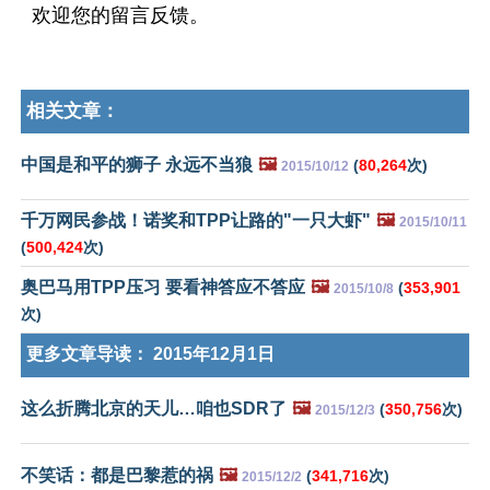
欢迎您的留言反馈。
相关文章：
中国是和平的狮子 永远不当狼
🖼️
(
80,264
次)
2015/10/12
千万网民参战！诺奖和TPP让路的"一只大虾"
🖼️
2015/10/11
(
500,424
次)
奥巴马用TPP压习 要看神答应不答应
🖼️
(
353,901
2015/10/8
次)
更多文章导读：
2015年12月1日
这么折腾北京的天儿…咱也SDR了
🖼️
(
350,756
次)
2015/12/3
不笑话：都是巴黎惹的祸
🖼️
(
341,716
次)
2015/12/2