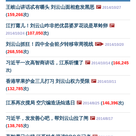
王岐山讲话忒有嚼头 刘云山面相愈发黑恶
🖼️
2014/10/27
(
159,266
次)
江打蔫儿！刘云山咋非把优昙婆罗花说是草蛉卵
🖼️
(
107,050
次)
2014/10/24
刘云山抓狂！四中全会前夕转移审周视线
🖼️▶️
2014/10/20
(
268,556
次)
习近平一次高智商讲话，江系听懂了
🖼️
(
166,245
2014/10/14
次)
香港苹果护金三儿打习 刘云山权力受限
🖼️
2014/10/11
(
132,785
次)
江系再次搅局 空穴编造汤灿逃日
🖼️
(
146,396
次)
2014/8/25
习近平，发发善心吧，帮刘云山拉了闸
🖼️
2014/8/17
(
138,765
次)