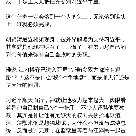
成，于是上天又把任务交到习近平手里。

这个任务一定会落到一个人的头上，无论落到谁头
上，谁就必须完成。

胡锦涛最近频频现身，被外界解读为支持习近平，
其实就是他现在明白了，后悔了，在努力尽自己的
剩余价值来弥补自己当政时的失职。

谁说“江习博弈已进入死局”？谁说“双方都没有退
路”？！这不是什么“权斗”“争地盘”，而是顺天行还是
逆天行的问题。

习近平顺天而行，神就让他权力越来越大，肉眼看
着是他自己封自己N个一把手，不少人还骂他要独
裁，其实是神让他有足够大的权力去收拾地球渣
滓。薄熙来倒是想独裁呢，为什么不但没当成薄总
统，反而被判无期，在监狱里等着与江泽民一起被