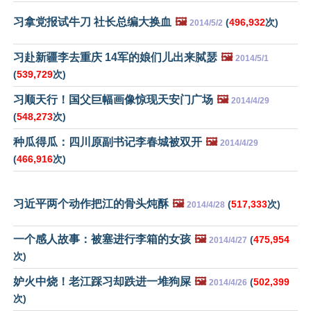
习拿党报试牛刀 社长总编大换血
🖼️
(
496,932
次)
2014/5/2
习赴新疆李去重庆 14军的娘们儿出来脦瑟
🖼️
2014/5/1
(
539,729
次)
习顺天行！国父巨幅画像惊现天安门广场
🖼️
2014/4/29
(
548,273
次)
种瓜得瓜：四川原副书记李春城被双开
🖼️
2014/4/29
(
466,916
次)
习近平两个动作把江的骨头炖酥
🖼️
(
517,333
次)
2014/4/28
一个感人故事：被塞进行李箱的女孩
🖼️
(
475,954
2014/4/27
次)
妒火中烧！老江踩习却跌进一堆狗屎
🖼️
(
502,399
2014/4/26
次)