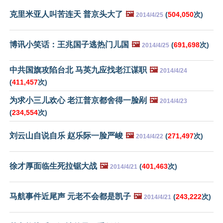
克里米亚人叫苦连天 普京头大了
🖼️
(
504,050
次)
2014/4/25
博讯小笑话：王兆国子逃热门儿国
🖼️
(
691,698
次)
2014/4/25
中共国旗攻陷台北 马英九应找老江谋职
🖼️
2014/4/24
(
411,457
次)
为求小三儿欢心 老江普京都舍得一脸剐
🖼️
2014/4/23
(
234,554
次)
刘云山自说自乐 赵乐际一脸严峻
🖼️
(
271,497
次)
2014/4/22
徐才厚面临生死拉锯大战
🖼️
(
401,463
次)
2014/4/21
马航事件近尾声 元老不会都是凯子
🖼️
(
243,222
次)
2014/4/21