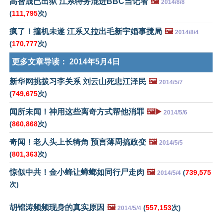
高智晟已出狱 江系特务混进BBC当记者
🖼️
2014/8/8
(
111,795
次)
疯了！撞机未遂 江系又拉出毛新宇婚事搅局
🖼️
2014/8/4
(
170,777
次)
更多文章导读：
2014年5月4日
新华网挑拨习李关系 刘云山死忠江泽民
🖼️
2014/5/7
(
749,675
次)
闻所未闻！神用这些离奇方式帮他消罪
🖼️▶️
2014/5/6
(
860,868
次)
奇闻！老人头上长犄角 预言薄周搞政变
🖼️
2014/5/5
(
801,363
次)
惊似中共！金小蜂让蟑螂如同行尸走肉
🖼️
(
739,575
2014/5/4
次)
胡锦涛频频现身的真实原因
🖼️
(
557,153
次)
2014/5/4