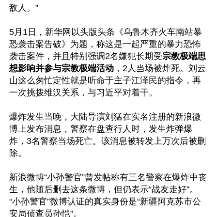
敌人。”

5月1日，新华网以头版头条《乌鲁木齐火车南站暴
恐袭击案告破》为题，称这是一起严重的暴力恐怖
袭击案件，并且特别强调2名嫌犯长期受
宗教极端思
想影响并参与宗教极端活动
，2人当场被炸死。刘云
山这么匆忙定性就是听命于主子江泽民的指令，再
一次挑拨维汉关系，与习近平对着干。

爆炸发生当晚，大陆导演刘猛在实名注册的新浪微
博上发布消息，警察在盘查行人时，发生炸弹爆
炸，3名警察当场死亡。该消息被转发上万次后被删
除。

新浪微博“小孙警官”曾发帖称有三名警察在爆炸中丧
生，他随后删去这条微博，但仍表示“战友走好”。
“小孙警官”微博认证的真实身份是“新疆阿克苏市公
安局侦查员孙恺”。
