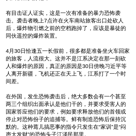
有目击证人证实，这是一次有准备的暴力恐怖袭
击。袭击者晚上7点许在火车南站旅客出口处砍人
后，爆炸物引燃之前的空档跑掉了，应该是暴徒的
同伙遥控的爆炸装置。

4月30日恰逢五一长假前，很多都是准备坐火车回家
的旅客，人流很大。这并不是江系决定在那一刻砍
人和爆炸的原因，真正的原因是30日傍晚习近平等
人离开新疆，飞机还正在天上飞，江系打了一个时
间差。

在外国，发生恐怖袭击后，绝大多数会有一个甚至
两三个组织出面承认是他们干的，并要求受害人的
国家答应他们的要求，例如要求释放他们的首领或
停止对恐怖份子的追捕等。鲜有制造恐怖后保持沉
默的。这种蔫儿搞恶事的指令只发生在“家训”是“闷
声大发财”的恐怖头子江泽民那里。
