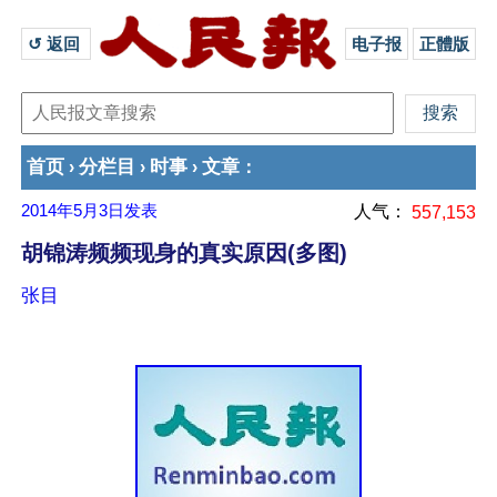
↺ 返回 
电子报
正體版
首页
分栏目
时事
文章
›
›
›
：
2014年5月3日
发表
人气：
557,153
胡锦涛频频现身的真实原因(多图)
张目