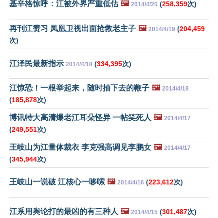
基辛格惊呼：江被外界严重低估
🖼️
(
258,359
次)
2014/4/20
再刊江赞习 凤凰卫视出面抢救老主子
🖼️
(
204,459
2014/4/19
次)
江泽民最新指示
(
334,395
次)
2014/4/18
江惊恐！一根举起来，随时抽下去的鞭子
🖼️
2014/4/18
(
185,878
次)
博讯特大高清爆老江耳朵怪异 一帖笑死人
🖼️
2014/4/17
(
249,551
次)
王岐山为江量体裁衣 李克强高调见李鹏女
🖼️
2014/4/17
(
345,944
次)
王岐山一说破 江核心一哆嗦
🖼️
(
223,612
次)
2014/4/16
江系用舆论打的最凶的有三种人
🖼️
(
301,487
次)
2014/4/15