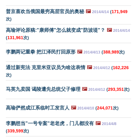
普京喜欢当俄国最穷高层官员的奥秘
🖼️
(
171,949
2014/4/14
次)
高瑜评论原稿:"康师傅"怎么就变成"防波堤"？
🖼️
2014/4/14
(
131,961
次)
李鹏两记重拳 把江泽民打回原形
🖼️
(
388,989
次)
2014/4/13
通过新宪法 克里米亚议员为啥这表情
🖼️
(
162,226
2014/4/12
次)
马英九卖国 谒陵遭先总统父子修理
🖼️
(
293,351
次)
2014/4/12
高瑜俨然成江系临时工发言人
🖼️
(
244,071
次)
2014/4/10
李鹏想当"一号专案"老老虎，门儿都没有
🖼️
2014/4/8
(
339,599
次)