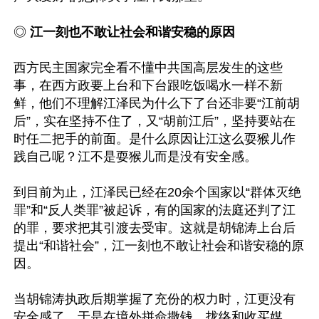
◎ 
江一刻也不敢让社会和谐安稳的原因
西方民主国家完全看不懂中共国高层发生的这些
事，在西方政要上台和下台跟吃饭喝水一样不新
鲜，他们不理解江泽民为什么下了台还非要“江前胡
后”，实在坚持不住了，又“胡前江后”，坚持要站在
时任二把手的前面。是什么原因让江这么耍猴儿作
践自己呢？江不是耍猴儿而是没有安全感。

到目前为止，江泽民已经在20余个国家以“群体灭绝
罪”和“反人类罪”被起诉，有的国家的法庭还判了江
的罪，要求把其引渡去受审。这就是胡锦涛上台后
提出“和谐社会”，江一刻也不敢让社会和谐安稳的原
因。

当胡锦涛执政后期掌握了充份的权力时，江更没有
安全感了，于是在境外拼命撒钱，拢络和收买媒