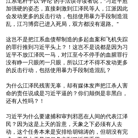
江系笔杆子以“评论”的手法误导读者说，“习近平愈
加强硬的姿态，直接刺激到江泽民等人，江派因此
会发动更多的反击行动，包括使用暴力手段制造混
乱，江习博弈已进入死局，双方都没有退路。”

这岂不是把江系血债帮制造的多起血案和飞机失踪
的罪行推到习近平头上？！这岂不是说都是因为习
近平不放江泽民一马，对江至今不停手的血腥罪行
没有睁一只眼闭一只眼，所以江才不得不发动更多
的反击行动，包括使用暴力手段制造混乱？

为什么江泽民残害无辜，却有媒体发声把江杀人害
命的责任说成是习近平逼的？你们颠倒是非黑白，
还有人性吗？！

习近平为什么要逮捕和审判邪恶在人间的代表江泽
民？因为这是上天的旨意，天象之下必须有人去
动，这个任务本来是安排给胡锦涛的，但胡没有完