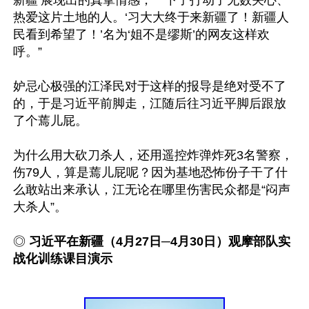
热爱这片土地的人。‘习大大终于来新疆了！新疆人
民看到希望了！’名为‘姐不是缪斯’的网友这样欢
呼。”

妒忌心极强的江泽民对于这样的报导是绝对受不了
的，于是习近平前脚走，江随后往习近平脚后跟放
了个蔫儿屁。

为什么用大砍刀杀人，还用遥控炸弹炸死3名警察，
伤79人，算是蔫儿屁呢？因为基地恐怖份子干了什
么敢站出来承认，江无论在哪里伤害民众都是“闷声
◎ 
习近平在新疆（4月27日─4月30日）观摩部队实
战化训练课目演示