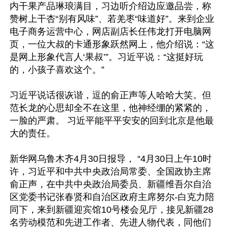
内干果产品琳琅满目，习边听介绍边应邀品尝，称
赞树上干杏“别有风味”、若羌枣“味道好”。来到企业
电子商务运营中心，网店副店长任伟龙打开电脑网
页，一位大叔的卡通形象跃然网上，他介绍说：“这
是网上形象代言人‘果叔’”。习近平说：“这挺好玩
的，小孩子喜欢这个。”

习近平说话很诙谐，逗的俞正声等人哈哈大笑。但
范长龙的心思却全不在这里，他神经绷的紧紧的，
一脸的严肃。 习近平能平平安安的回到北京是他最
大的责任。

新华网乌鲁木齐4月30日报导， “4月30日上午10时
许，习近平和中共中央政治局常委、全国政协主席
俞正声，在中共中央政治局委员、新疆维吾尔自治
区党委书记张春贤和自治区政府主席努尔-白克力陪
同下，来到新疆迎宾馆10号楼会见厅，接见新疆28
名劳动模范和先进工作者、先进人物代表，同他们