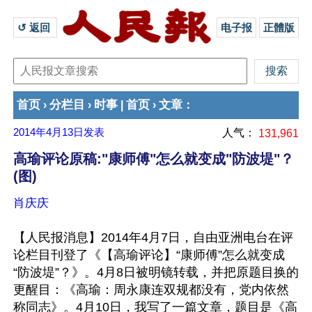
↺ 返回 
电子报
正體版
首页
分栏目
时事
首页
文章
›
›
|
›
：
2014年4月13日
发表
人气：
131,961
高瑜评论原稿:"康师傅"怎么就变成"防波堤"？
(图)
肖庆庆
【人民报消息】2014年4月7日，自由亚洲电台在评
论栏目刊登了《【高瑜评论】“康师傅”怎么就变成
“防波堤”？》。4月8日被明镜转载，并把原题目换的
更醒目：《高瑜：周永康连双规都没有，党内依然
称同志》。4月10日，我写了一篇文章，题目是《高