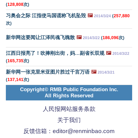
(
128,808
次)
习奥会之际 江指使马国谎称飞机坠毁
🖼️
(
257,880
2014/3/24
次)
新华网这要闻让江泽民魂飞魄散
🖼️
(
186,096
次)
2014/3/22
江西日报亮了！吹捧刚出街，妈…副省长双规
🖼️
2014/3/22
(
165,735
次)
新华网一张克里米亚图片胜过千言万语
🖼️
2014/3/21
(
137,141
次)
Copyright© RMB Public Foundation Inc.
All Rights Reserved
人民报网站服务条款
关于我们
反馈信箱：
editor@renminbao.com