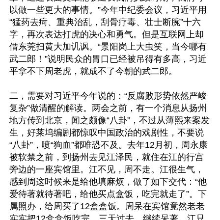
以做一些更大的事情。”今年中纪委会议，习近平用
“猛药去疴、重典治乱，刮骨疗毒、壮士断腕”十六
字，再次表达打虎的决心和勇气。但是互联网上却
借东莞扫黄大加讥讽。“景阳岗上大虫笑，当今哪有
武二郎！”说明民众的胃口已经被吊得有多高，习近
平拿不下周老虎，就成不了今朝的武二郎。

二，需要对习近平今年说的：“反腐败形势依然严峻
复杂”做清醒的解读。两会之前，有一个消息从扬州
地方传到北京，闻之颇像“八卦”，不过从薄熙来案发
生，好莱坞编剧都惊叹中国政治的戏剧性，不要说
“八卦”，喷“狗血”都唯恐不及。去年12月初，周永康
被软禁之前，到扬州去见江泽民，就住在江的行宫
旁边的一座宾馆里。江不见，周不走。江很生气，
感到周这时候来是给他填麻烦，做了如下交代：“他
爱待著就待著吧，给他买点盒饭，吃完就走了”。下
属照办，给周买了12盒盒饭。周呆在宾馆竟然老老
实实把12盒盒饭吃完，三天过去，继续呆著，江只