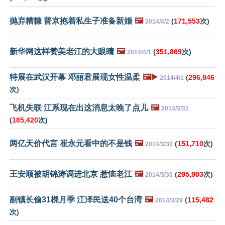
抛弃糟糠 普京抱着私生子准备新婚
🖼️
(
171,553
次)
2014/4/2
新华网这样赞美老江的大眼睛
🖼️
(
351,869
次)
2014/4/1
特展在武汉开幕 邓丽君展现女性温柔
🖼️▶️
(
296,846
2014/4/1
次)
飞机失联 江系现在出这消息太晚了点儿
🖼️
2014/3/31
(
185,420
次)
两亿天价代言 崔永元看中的不是钱
🖼️
(
151,710
次)
2014/3/30
王安顺被胡锦涛调进北京 惹恼老江
🖼️
(
295,903
次)
2014/3/30
副镇长偷31棵月季 江泽民送40个台湾
🖼️
(
115,482
2014/3/29
次)