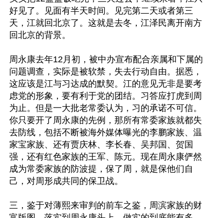
好见了。见面有半天时间。见完第二天或者第三
天，江就回北京了。这就是去冬，江泽民离开南方
回北京的背景。

周永康去年12月初，被中办宣布配合亲属和下属的
问题调查，实际是被软禁，失去行动自由。据悉，
这应该是江与习达成的默契。江的意见无非是要考
虑党的形象，要有利于党的团结。习答应打虎到周
为止。但是一大批老常委认为，习的承诺不可信。
你只要开了周永康的先例，那所有常委家族就都失
去防线，包括不断被海外媒体曝光的李鹏家族、温
家宝家族、还有贾庆林、李长春、吴邦国、贺国
强，还有红色家族的王军、陈元。现在周永康俨然
成为常委家族的防波提，保了周，就是保他们自
己，对周形成共同的保卫战。

三，鉴于对薄熙来审判的前车之鉴，周滨家族的财
富版图，落实到周永康头上，做实的到底能有多