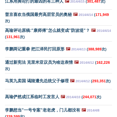
江系用舆论打的最凶的有三种人
🖼️
(
301,487
次)
2014/4/15
普京喜欢当俄国最穷高层官员的奥秘
🖼️
(
171,949
2014/4/14
次)
高瑜评论原稿:"康师傅"怎么就变成"防波堤"？
🖼️
2014/4/14
(
131,961
次)
李鹏两记重拳 把江泽民打回原形
🖼️
(
388,989
次)
2014/4/13
通过新宪法 克里米亚议员为啥这表情
🖼️
(
162,226
2014/4/12
次)
马英九卖国 谒陵遭先总统父子修理
🖼️
(
293,351
次)
2014/4/12
高瑜俨然成江系临时工发言人
🖼️
(
244,071
次)
2014/4/10
李鹏想当"一号专案"老老虎，门儿都没有
🖼️
2014/4/8
(
339,599
次)