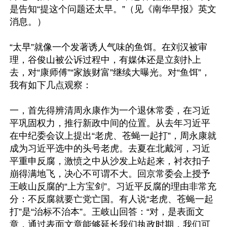
是告知“提这个问题还太早。”（见《南华早报》英文
消息。）

“太早”就像一个发著诱人气味的鱼饵。在刘汉被审
理，谷俊山被公诉过程中，有媒体还是立刻扑上
去，对“康师傅”“家族财富”继续大曝光。对“鱼饵”，
我有如下几点观察：

一，首先得辨清周永康作为一个退休常委，在习近
平巩固权力，推行新政中间的位置。从去年习近平
在中纪委会议上提出“老虎、苍蝇一起打”，周永康就
成为习近平选中的头号老虎。去夏在北戴河，习近
平重申反腐，激愤之中从沙发上站起来，衬衣扣子
崩得满地飞，决心不可谓不大。回京常委会上授予
王岐山反腐的“上方宝剑”。习近平反腐的理由非常充
分：不反腐就要亡党亡国。有人说“老虎、苍蝇一起
打”是“治标不治本”。王岐山回答：“对，是表面文
章，通过表面文章能够延长我们执政时期，我们可