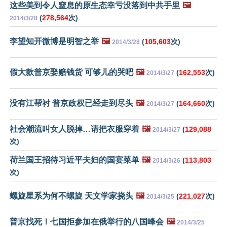
这些美到令人窒息的原生态幸亏没落到中共手里
🖼️
(
278,564
次)
2014/3/28
李望知开微博是明智之举
🖼️
(
105,603
次)
2014/3/28
假大款普京娶赔钱货 可够儿的哭吧
🖼️
(
162,553
次)
2014/3/27
没有江帮衬 普京政权已经走到尽头
🖼️
(
164,660
次)
2014/3/27
社会潮流叫女人脱掉…请把衣服穿着
🖼️
(
129,088
2014/3/27
次)
荷兰国王招待习近平夫妇的国宴菜单
🖼️
(
113,803
2014/3/26
次)
螺旋星系为何不螺旋 天文学家挠头
🖼️
(
221,027
次)
2014/3/25
普京找死！七国拒参加在俄举行的八国峰会
🖼️
2014/3/25