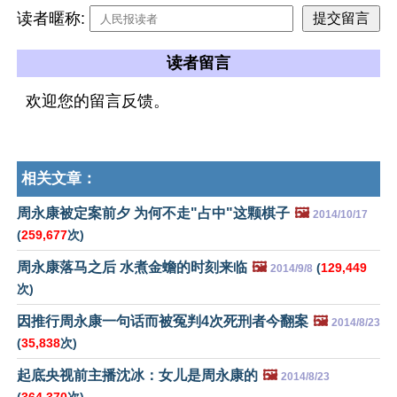
读者暱称:
读者留言
欢迎您的留言反馈。
相关文章：
周永康被定案前夕 为何不走"占中"这颗棋子
🖼️
2014/10/17
(
259,677
次)
周永康落马之后 水煮金蟾的时刻来临
🖼️
(
129,449
2014/9/8
次)
因推行周永康一句话而被冤判4次死刑者今翻案
🖼️
2014/8/23
(
35,838
次)
起底央视前主播沈冰：女儿是周永康的
🖼️
2014/8/23