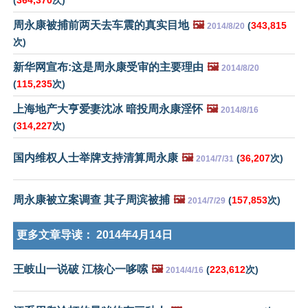
(
364,370
次)
周永康被捕前两天去车震的真实目地
🖼️
(
343,815
2014/8/20
次)
新华网宣布:这是周永康受审的主要理由
🖼️
2014/8/20
(
115,235
次)
上海地产大亨爱妻沈冰 暗投周永康淫怀
🖼️
2014/8/16
(
314,227
次)
国内维权人士举牌支持清算周永康
🖼️
(
36,207
次)
2014/7/31
周永康被立案调查 其子周滨被捕
🖼️
(
157,853
次)
2014/7/29
更多文章导读：
2014年4月14日
王岐山一说破 江核心一哆嗦
🖼️
(
223,612
次)
2014/4/16