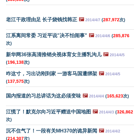
老江干政理由足 长子烧钱找韩正
🖼️
(
287,972
次)
2014/4/7
江系离间常委 习近平说"决不怕闹事"
🖼️
(
285,876
2014/4/6
次)
新华网36张高清推销央视体育女主播乳沟儿
🖼️
2014/4/5
(
196,138
次)
咋这寸，习出访刚到家 一游客马国遭绑架
🖼️
2014/4/5
(
137,575
次)
国内报道的习总讲话为这必须变味
🖼️
(
165,623
次)
2014/4/4
江慌了！默克尔向习近平赠送中国地图
🖼️
(
326,862
2014/4/3
次)
沉不住气了！一段有关MH370的诡异新闻
🖼️
2014/4/2
(
214,307
次)