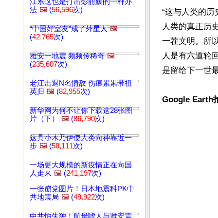
江系这也是打击彭丽媛的一种办
法
🖼️
(
56,596
次)
“这与人类的
人类的真正历
“中国好室友”成了外星人
🖼️
(
42,765
次)
一茬文明。所
人是有六道轮
雅安一地震 频频传稀奇
🖼️
(
235,607
次)
是留给下一世最
老江击退N名情敌 伤痕累累带祖
英归
🖼️
(
82,955
次)
Google Ea
新华网为何不让你下载这28张图
片（下）
🖼️
(
86,790
次)
这具小木乃伊使人类向神靠近一
步
🖼️
(
58,111
次)
一场更大规模的新疫情正在向国
人走来
🖼️
(
241,197
次)
一张崩党图片！日本地震科PK中
共地震局
🖼️
(
49,922
次)
中共怕失独！航母唬人与雅安震