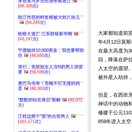
宋祖英与罗浩出游带着老江
🖼️
(
68,326
次)
助江作恶的鳄鱼精被大卸八块儿
🖼️
(
54,245
次)
大家都知道前苏
蛤蟆大逃亡 江系鼓噪新华网
🖼️
(
43,247
次)
年4月12日莫
宁愿输掉10,000美金，我也要帮助
在最大高度为3
你
🖼️
(
48,650
次)
回，降落在萨
亲们，党鼓励女人当N奶男人傍富
入太空的愿望。
婆
🖼️
(
56,596
次)
被外星人劫持，
奥巴马传奇！苍蝇不叮无缝的鸡
蛋
🖼️
(
48,363
次)
但是，在西班
“默默的站在身后”新解
🖼️
(
42,072
神话中的动物
次)
修建于公元11
江枕边两个“英”的台前男人
🖼️
859年进入太空
(
101,171
次)