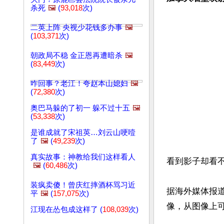
杀死
🖼️
(
93,018
次)
二英上阵 央视少花钱多办事
🖼️
(
103,371
次)
朝政局不稳 金正恩再遭暗杀
🖼️
(
83,449
次)
咋回事？老江！夸赵本山媳妇
🖼️
(
72,380
次)
奥巴马躲的了初一 躲不过十五
🖼️
(
53,338
次)
是谁成就了宋祖英…刘云山哽噎
了
🖼️
(
49,239
次)
真实故事：神教给我们这样看人
看到影子却看不
🖼️
(
60,486
次)
装疯卖傻！曾庆红摔酒杯骂习近
据海外媒体报道
平
🖼️
(
157,075
次)
像，从图像上可
江现在怂包成这样了 (
108,039
次)