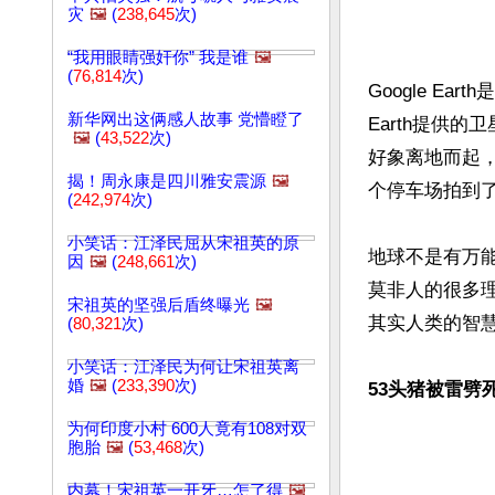
灾
🖼️
(
238,645
次)
“我用眼睛强奸你” 我是谁
🖼️
(
76,814
次)
Google Ea
新华网出这俩感人故事 党懵瞪了
Earth提供
🖼️
(
43,522
次)
好象离地而起
揭！周永康是四川雅安震源
🖼️
个停车场拍到了
(
242,974
次)
小笑话：江泽民屈从宋祖英的原
地球不是有万
因
🖼️
(
248,661
次)
莫非人的很多
宋祖英的坚强后盾终曝光
🖼️
其实人类的智
(
80,321
次)
小笑话：江泽民为何让宋祖英离
婚
🖼️
(
233,390
次)
53头猪被雷劈
为何印度小村 600人竟有108对双
胞胎
🖼️
(
53,468
次)
内幕！宋祖英一开牙…怎了得
🖼️