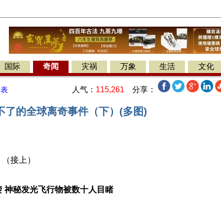
国际
奇闻
灾祸
万象
生活
文化
人气：
115,261
分享：
发表
不了的全球离奇事件（下）(多图)
（接上）

 神秘发光飞行物被数十人目睹