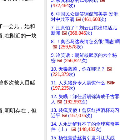
5. 极其精彩的19条网语
🖼️
(
472,464
次)
6. 中国民众爆笑调侃郭美美 发泄
对中共不满
🖼️
(
461,603
次)
了一会儿，她和
7. 江真怕了！刘云山拱出绝活儿
新闻
🖼️
(
368,846
次)
们在附近的一块
8. ！奥巴马这表情怎么很“同志”啊
🖼️
(
259,578
次)
9. 冷笑话：朝鲜核武器的六个秘
密
🖼️
(
256,827
次)
10. 无毒蔬菜，你在哪里？
🖼️
(
221,379
次)
体曾多次被人目睹
11. 人头猪身令人震惊什么
🖼️▶️
(
197,235
次)
12. 失眠！卸任后胡锦涛成千古罪
人
🖼️
(
192,993
次)
13. 装疯卖傻！曾庆红摔酒杯骂习
们明明存在，但
近平
🖼️
(
157,075
次)
14. 人永远解释不了的全球离奇事
件（上）
🖼️
(
148,433
次)
15. 杨钰莹蕾丝装引发习江大战