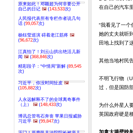
原来如此！邓颖超为何非要公开
在自己的汽车里
自己的日记
🖼️
(
143,533
次)
人民报代表所有专栏作者说几句
话 (
99,057
次)
“我看见了一
她的丈夫就听
杨钰莹巡演 碍着老江筋疼
🖼️
(
96,672
次)
田地上找到了这
江真怕了！刘云山拱出绝活儿新
闻
🖼️
(
368,846
次)
其他当地村民
精彩段子：“中情局”新解 (
89,545
次)
不明飞行物（U
习近平，你没时间扯皮
🖼️
过，但是国防部
(
105,882
次)
人永远解释不了的全球离奇事件
（上）
🖼️
(
148,433
次)
为什么外星人
英国政府硬是梗
博讯总管韦石奔丧 苹果日报威胁
习近平
🖼️
(
99,847
次)
加拿大墙壁映
灭门！原鹿邑县法院院长被亲儿