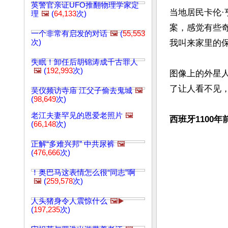
英警官亲证UFO推翻物理学家定
当地居民卡伦
理
🖼️
(
64,133
次)
案，感觉有些
一个非常有启发的对话
🖼️
(
55,553
次)
我叫来家里的保
失眠！卸任后胡锦涛成千古罪人
🖼️
(
192,993
次)
图像上的外星
了让人看不见
吴仪频访寺庙 江父子偷去鬼城
🖼️
(
98,649
次)
老江夫妻罕见的恩爱老照片
🖼️
西班牙1100
(
66,148
次)
正解“多难兴邦” 中共尿裤
🖼️
(
476,666
次)
！奥巴马这表情怎么很“同志”啊
🖼️
(
259,578
次)
人头猪身令人震惊什么
🖼️▶️
(
197,235
次)