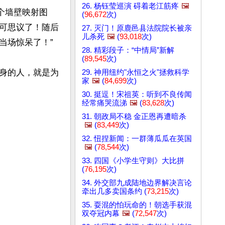
26. 杨钰莹巡演 碍着老江筋疼
🖼️
个墙壁映射图
(
96,672
次)
可思议了！随后
27. 灭门！原鹿邑县法院院长被亲
儿杀死
🖼️
(
93,018
次)
场惊呆了！”

28. 精彩段子：“中情局”新解
(
89,545
次)
身的人，就是为
29. 神用纽约"永恒之火"拯救科学
家
🖼️
(
84,699
次)
30. 挺逗！宋祖英：听到不良传闻
经常痛哭流涕
🖼️
(
83,628
次)
31. 朝政局不稳 金正恩再遭暗杀
🖼️
(
83,449
次)
32. 忸捏新闻：一群薄瓜瓜在英国
🖼️
(
78,544
次)
33. 四国《小学生守则》大比拼
(
76,195
次)
34. 外交部九成陆地边界解决言论
牵出几多卖国条约 (
73,215
次)
35. 耍混的怕玩命的！朝选手获混
双夺冠内幕
🖼️
(
72,547
次)