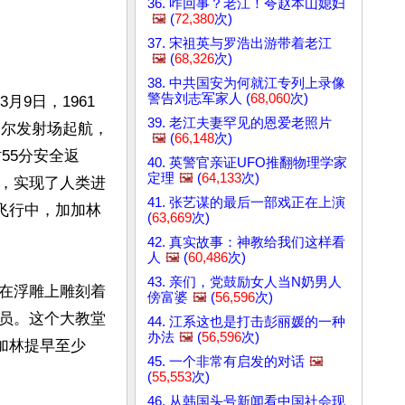
36. 咋回事？老江！夸赵本山媳妇
🖼️
(
72,380
次)
37. 宋祖英与罗浩出游带着老江
🖼️
(
68,326
次)
38. 中共国安为何就江专列上录像
警告刘志军家人 (
68,060
次)
9日，1961
39. 老江夫妻罕见的恩爱老照片
努尔发射场起航，
🖼️
(
66,148
次)
55分安全返
40. 英警官亲证UFO推翻物理学家
定理
🖼️
(
64,133
次)
，实现了人类进
41. 张艺谋的最后一部戏正在上演
练飞行中，加加林
(
63,669
次)
42. 真实故事：神教给我们这样看
人
🖼️
(
60,486
次)
43. 亲们，党鼓励女人当N奶男人
在浮雕上雕刻着
傍富婆
🖼️
(
56,596
次)
员。这个大教堂
44. 江系这也是打击彭丽媛的一种
办法
🖼️
(
56,596
次)
加加林提早至少
45. 一个非常有启发的对话
🖼️
(
55,553
次)
46. 从韩国头号新闻看中国社会现