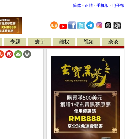
简体
-
正體
-
手机版
-
电子报
专题
寰宇
维权
视频
杂谈