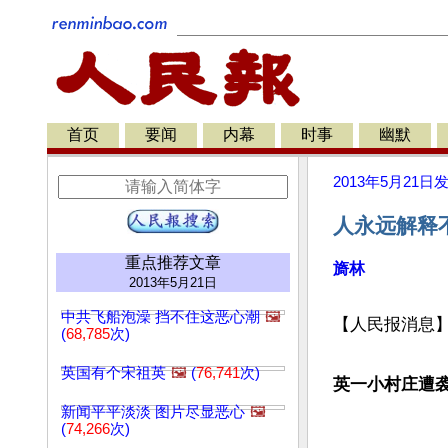
首页
要闻
内幕
时事
幽默
2013年5月21日
人永远解释
重点推荐文章
旖林
2013年5月21日
中共飞船泡澡 挡不住这恶心潮
🖼️
【人民报消息】
(
68,785
次)
英国有个宋祖英
🖼️
(
76,741
次)
英一小村庄遭袭
新闻平平淡淡 图片尽显恶心
🖼️
(
74,266
次)