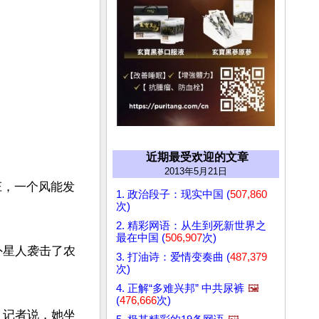
近期最受欢迎的文章
2013年5月21日
庄，一个风能发
1. 政治段子：现实中国 (
507,860
次)
2. 精彩网语：从生到死新世界之
最在中国 (
506,907
次)
外星人袭击了农
3. 打油诗：爱情变奏曲 (
487,379
次)


4. 正解“多难兴邦” 中共尿裤
🖼️
(
476,666
次)
》记者说，她坐