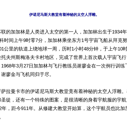
伊诺尼马斯大教堂有着神秘的太空人浮雕。
联的加加林是人类进入太空的第一人，加加林出生于1934年3月
斯科时间上午9时零7分，加加林乘坐东方1号宇宙飞船从拜克
01公里的轨道上绕地球一周，历时1小时48分钟，于上午10时
拉托夫州斯梅洛夫卡村地区，完成了世界上首次载人宇宙飞行
1968年3月27日加加林与飞行教练员谢廖金在一次例行训
谢廖金与飞机同归于尽。

牙萨拉曼卡市的伊诺尼马斯大教堂竟有着神秘的太空人浮雕。
和圣徒，还有一个特殊的图案，是很清晰的身着宇航服的宇航
02年，距今911年。从修建大教堂开始算，这个宇航员也比
。
