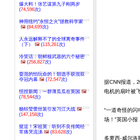
爆大料！张艺谋第九子刚两岁
(
74,596
次)
神用纽约"永恒之火"拯救科学家
🖼️
(
84,699
次)
人永远解释不了的全球离奇事件
（下）
🖼️
(
115,261
次)
冷笑话：朝鲜核武器的六个秘密
🖼️
(
256,827
次)
耍混的怕玩命的！朝选手获混双
夺冠内幕
🖼️
(
72,547
次)
据CNN报道，
电机的扇叶被飞
忸捏新闻：一群薄瓜瓜在英国
🖼️
(
78,544
次)
杨钰莹蕾丝装引发习江大战
🖼️
“一道奇怪的
(
147,158
次)
场！”英国小报
挺逗！宋祖英：听到不良传闻经
常痛哭流涕
🖼️
(
83,628
次)
多萝西-威尔