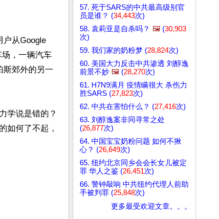
57. 死于SARS的中共最高级别官
员是谁？ (
34,443
次)
58. 袁莉亚是自杀吗？
🖼️
(
30,903
次)
从Google 
59. 我们家的奶粉梦 (
28,824
次)
车场，一辆汽车
60. 美国大力反击中共渗透 刘醇逸
珀斯郊外的另一
前景不妙
🖼️
(
28,270
次)
61. H7N9满月 疫情瞒很大 杀伤力
胜SARS (
27,823
次)
62. 中共在害怕什么？ (
27,416
次)
力学说是错的？
63. 刘醇逸案非同寻常之处
的如何了不起，
(
26,877
次)
64. 中国宝宝奶粉问题 如何不揪
心？ (
26,649
次)
65. 纽约北京同乡会会长女儿被定
罪 华人之鉴 (
26,451
次)
66. 警钟敲响 中共纽约代理人前助
手被判罪 (
25,848
次)
更多最受欢迎文章。。。