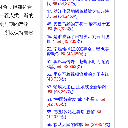
状
🖼️
(
54,877
次)
符合，但却符合
47. 助江作恶的鳄鱼精被大卸八块
一茬人类、新的
儿
🖼️
(
54,245
次)
史时期的产物。
48. 奥巴马躲的了初一 躲不过十五
🖼️
(
53,338
次)
，所以保持善念
49. 是谁成就了宋祖英…刘云山哽
噎了
🖼️
(
49,239
次)
50. 宁愿输掉10,000美金，我也要
帮助你
🖼️
(
48,650
次)
51. 奥巴马传奇！苍蝇不叮无缝的
鸡蛋
🖼️
(
48,363
次)
52. 重庆不雅视频背后的真正主谋
(
43,733
次)
53. 蛤蟆大逃亡 江系鼓噪新华网
🖼️
(
43,247
次)
54. “中国好室友”成了外星人
🖼️
(
42,765
次)
55. “默默的站在身后”新解
🖼️
(
42,072
次)
56. 福从天降的试验
🖼️
(
39,494
次)