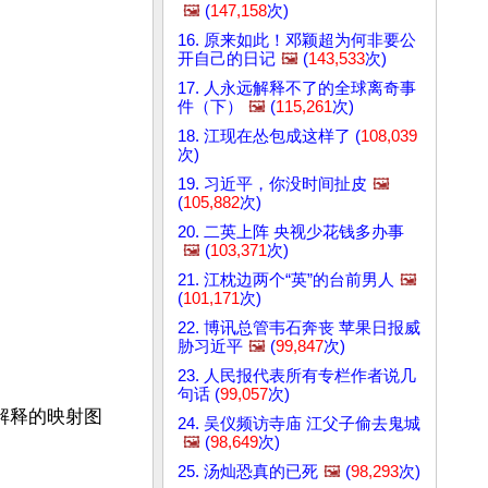
🖼️
(
147,158
次)
16. 原来如此！邓颖超为何非要公
开自己的日记
🖼️
(
143,533
次)
17. 人永远解释不了的全球离奇事
件（下）
🖼️
(
115,261
次)
18. 江现在怂包成这样了 (
108,039
次)
19. 习近平，你没时间扯皮
🖼️
(
105,882
次)
20. 二英上阵 央视少花钱多办事
🖼️
(
103,371
次)
21. 江枕边两个“英”的台前男人
🖼️
(
101,171
次)
22. 博讯总管韦石奔丧 苹果日报威
胁习近平
🖼️
(
99,847
次)
23. 人民报代表所有专栏作者说几
句话 (
99,057
次)
解释的映射图
24. 吴仪频访寺庙 江父子偷去鬼城
🖼️
(
98,649
次)
25. 汤灿恐真的已死
🖼️
(
98,293
次)