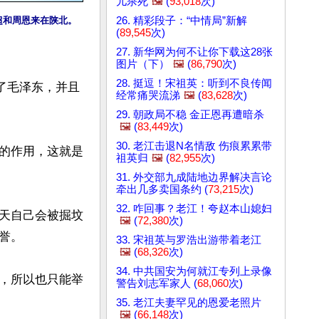
儿杀死
🖼️
(
93,018
次)
26. 精彩段子：“中情局”新解
颖超和周恩来在陕北。
(
89,545
次)
27. 新华网为何不让你下载这28张
图片（下）
🖼️
(
86,790
次)
28. 挺逗！宋祖英：听到不良传闻
了毛泽东，并且
经常痛哭流涕
🖼️
(
83,628
次)
29. 朝政局不稳 金正恩再遭暗杀
🖼️
(
83,449
次)
30. 老江击退N名情敌 伤痕累累带
的作用，这就是
祖英归
🖼️
(
82,955
次)
31. 外交部九成陆地边界解决言论
牵出几多卖国条约 (
73,215
次)
32. 咋回事？老江！夸赵本山媳妇
天自己会被掘坟
🖼️
(
72,380
次)
。

33. 宋祖英与罗浩出游带着老江
🖼️
(
68,326
次)
34. 中共国安为何就江专列上录像
，所以也只能举
警告刘志军家人 (
68,060
次)
35. 老江夫妻罕见的恩爱老照片
🖼️
(
66,148
次)