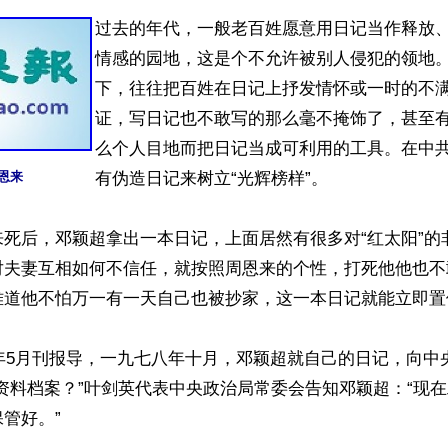
过去的年代，一般老百姓愿意用日记当作释放
情感的园地，这是个不允许被别人侵犯的领地
下，往往把百姓在日记上抒发情怀或一时的不
证，写日记也不敢写的那么毫不掩饰了，甚至
么个人目地而把日记当成可利用的工具。在中
恩来
有伪造日记来树立“光辉榜样”。

来死后，邓颖超拿出一本日记，上面居然有很多对“红太阳”的
对夫妻互相如何不信任，就按照周恩来的个性，打死他他也不
难道他不怕万一有一天自己也被抄家，这一本日记就能立即置
5年5月刊报导，一九七八年十月，邓颖超就自己的日记，向中
资料档案？”叶剑英代表中央政治局常委会告知邓颖超：“现
管好。”
