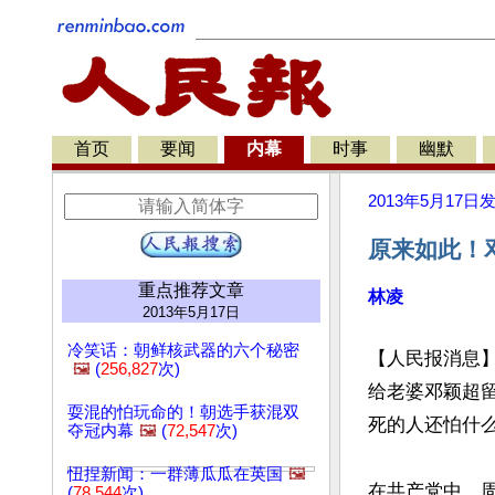
首页
要闻
内幕
时事
幽默
2013年5月17日
原来如此！
重点推荐文章
林凌
2013年5月17日
冷笑话：朝鲜核武器的六个秘密
【人民报消息
🖼️
(
256,827
次)
给老婆邓颖超
耍混的怕玩命的！朝选手获混双
死的人还怕什么
夺冠内幕
🖼️
(
72,547
次)
忸捏新闻：一群薄瓜瓜在英国
🖼️
在共产党中，
(
78,544
次)