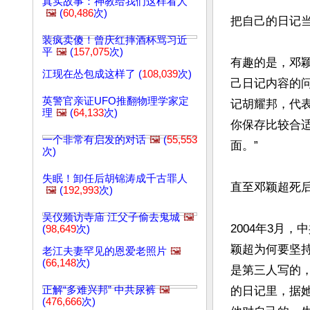
真实故事：神教给我们这样看人
🖼️
(
60,486
次)
把自己的日记当
装疯卖傻！曾庆红摔酒杯骂习近
平
🖼️
(
157,075
次)
有趣的是，邓
江现在怂包成这样了 (
108,039
次)
己日记内容的
英警官亲证UFO推翻物理学家定
记胡耀邦，代
理
🖼️
(
64,133
次)
你保存比较合
一个非常有启发的对话
🖼️
(
55,553
面。”

次)
失眠！卸任后胡锦涛成千古罪人
直至邓颖超死
🖼️
(
192,993
次)
吴仪频访寺庙 江父子偷去鬼城
🖼️
2004年3月
(
98,649
次)
颖超为何要坚
老江夫妻罕见的恩爱老照片
🖼️
(
66,148
次)
是第三人写的
正解“多难兴邦” 中共尿裤
🖼️
的日记里，据
(
476,666
次)