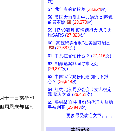
次)
57. 我们家的奶粉梦 (
28,824
次)
58. 美国大力反击中共渗透 刘醇逸
前景不妙
🖼️
(
28,270
次)
59. H7N9满月 疫情瞒很大 杀伤力
胜SARS (
27,823
次)
60. “高压锅实名制”在美国可能么
🖼️
(
27,667
次)
61. 中共在害怕什么？ (
27,416
次)
62. 刘醇逸案非同寻常之处
(
26,877
次)
63. 中国宝宝奶粉问题 如何不揪
心？ (
26,649
次)
64. 纽约北京同乡会会长女儿被定
罪 华人之鉴 (
26,451
次)
月十一日乘坐印
65. 警钟敲响 中共纽约代理人前助
但周恩来却临时
手被判罪 (
25,848
次)
更多最受欢迎文章。。。
本报记者