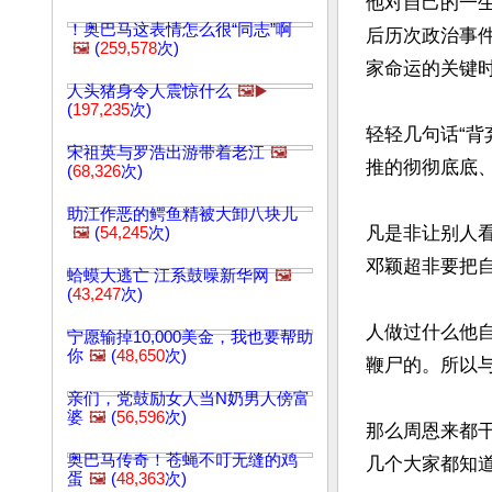
他对自己的一
！奥巴马这表情怎么很“同志”啊
后历次政治事
🖼️
(
259,578
次)
家命运的关键
人头猪身令人震惊什么
🖼️▶️
(
197,235
次)
轻轻几句话“
宋祖英与罗浩出游带着老江
🖼️
推的彻彻底底、
(
68,326
次)
助江作恶的鳄鱼精被大卸八块儿
凡是非让别人
🖼️
(
54,245
次)
邓颖超非要把自
蛤蟆大逃亡 江系鼓噪新华网
🖼️
(
43,247
次)
人做过什么他
宁愿输掉10,000美金，我也要帮助
你
🖼️
(
48,650
次)
鞭尸的。所以
亲们，党鼓励女人当N奶男人傍富
婆
🖼️
(
56,596
次)
那么周恩来都
奥巴马传奇！苍蝇不叮无缝的鸡
几个大家都知道
蛋
🖼️
(
48,363
次)