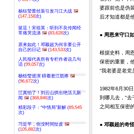
婆跟前也是伪
杨钰莹蕾丝装引发习江大战
🖼️
(
147,158
次)
后才知道都是他
挺逗！宋祖英：听到不良传闻经
常痛哭流涕
🖼️
(
83,628
次)
● 
周恩来守口如
原来如此！邓颖超为何非要公开
自己的日记
🖼️
(
143,533
次)
根据史料，周
人民报代表所有专栏作者说几句
保密的重要，
话 (
99,057
次)
“我老婆是老党
杨钰莹巡演 碍着老江筋疼
🖼️
(
96,672
次)
1982年6月
江真怕了！刘云山拱出绝活儿新
到哪儿去，“去
闻
🖼️
(
368,846
次)
之间相互保密的
精彩段子：“中情局”新解 (
89,545
次)
习近平，你没时间扯皮
🖼️
● 
邓颖超的奇怪
(
105,882
次)