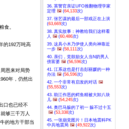
36. 英警官亲证UFO推翻物理学家
定理
🖼️
(
64,133
次)
37. 张艺谋的最后一部戏正在上演
(
63,669
次)
食。

38. 真实故事：神教给我们这样看
人
🖼️
(
60,486
次)
39. 这具小木乃伊使人类向神靠近
年的192万吨高
一步
🖼️
(
58,111
次)
40. 亲们，党鼓励女人当N奶男人
傍富婆
🖼️
(
56,596
次)
41. 江系这也是打击彭丽媛的一种
，周恩来对局势
办法
🖼️
(
56,596
次)
960年，仍然出
42. 一个非常有启发的对话
🖼️
(
55,553
次)
43. 助江作恶的鳄鱼精被大卸八块
儿
🖼️
(
54,245
次)
不出口也已经不
44. 奥巴马躲的了初一 躲不过十五
🖼️
(
53,338
次)
，就够三千万人
45. 一张崩党图片！日本地震科PK
了牛的地方干部当
中共地震局
🖼️
(
49,922
次)