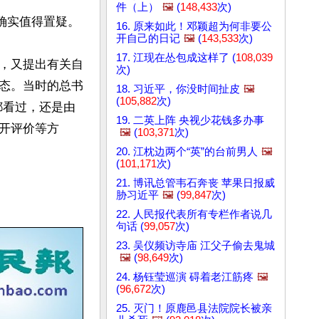
件（上）
🖼️
(
148,433
次)
实值得置疑。

16. 原来如此！邓颖超为何非要公
开自己的日记
🖼️
(
143,533
次)
17. 江现在怂包成这样了 (
108,039
，又提出有关自
次)
态。当时的总书
18. 习近平，你没时间扯皮
🖼️
(
105,882
次)
都看过，还是由
19. 二英上阵 央视少花钱多办事
开评价等方
🖼️
(
103,371
次)
20. 江枕边两个“英”的台前男人
🖼️
(
101,171
次)
21. 博讯总管韦石奔丧 苹果日报威
胁习近平
🖼️
(
99,847
次)
22. 人民报代表所有专栏作者说几
句话 (
99,057
次)
23. 吴仪频访寺庙 江父子偷去鬼城
🖼️
(
98,649
次)
24. 杨钰莹巡演 碍着老江筋疼
🖼️
(
96,672
次)
25. 灭门！原鹿邑县法院院长被亲