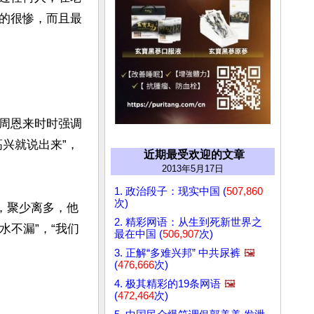
的很惨，而且最
周恩来时时强调
兴就说出来”，
近期最受欢迎的文章
2013年5月17日
1. 政治段子：现实中国 (
507,860
次)
后，聚少离多，他
2. 精彩网语：从生到死新世界之
水不漏”，“我们
最在中国 (
506,907
次)
3. 正解“多难兴邦” 中共尿裤
🖼️
(
476,666
次)
4. 极其精彩的19条网语
🖼️
(
472,464
次)