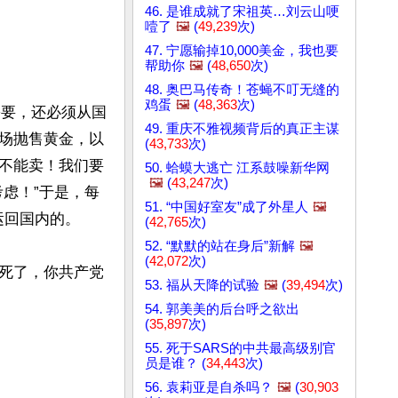
46. 是谁成就了宋祖英…刘云山哽
噎了
🖼️
(
49,239
次)
47. 宁愿输掉10,000美金，我也要
帮助你
🖼️
(
48,650
次)
48. 奥巴马传奇！苍蝇不叮无缝的
鸡蛋
🖼️
(
48,363
次)
需要，还必须从国
49. 重庆不雅视频背后的真正主谋
场抛售黄金，以
(
43,733
次)
不能卖！我们要
50. 蛤蟆大逃亡 江系鼓噪新华网
🖼️
(
43,247
次)
虑！”于是，每
51. “中国好室友”成了外星人
🖼️
回国内的。

(
42,765
次)
52. “默默的站在身后”新解
🖼️
(
42,072
次)
死了，你共产党
53. 福从天降的试验
🖼️
(
39,494
次)
54. 郭美美的后台呼之欲出
(
35,897
次)
55. 死于SARS的中共最高级别官
员是谁？ (
34,443
次)
56. 袁莉亚是自杀吗？
🖼️
(
30,903