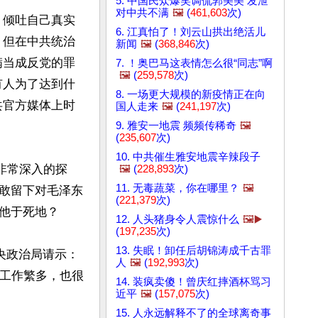
5. 中国民众爆笑调侃郭美美 发泄
对中共不满
🖼️
(
461,603
次)
、倾吐自己真实
6. 江真怕了！刘云山拱出绝活儿
。但在中共统治
新闻
🖼️
(
368,846
次)
满当成反党的罪
7. ！奥巴马这表情怎么很“同志”啊
🖼️
(
259,578
次)
有人为了达到什
8. 一场更大规模的新疫情正在向
共官方媒体上时
国人走来
🖼️
(
241,197
次)
9. 雅安一地震 频频传稀奇
🖼️
(
235,607
次)
10. 中共催生雅安地震辛辣段子
非常深入的探
🖼️
(
228,893
次)
11. 无毒蔬菜，你在哪里？
🖼️
敢留下对毛泽东
(
221,379
次)
他于死地？

12. 人头猪身令人震惊什么
🖼️▶️
(
197,235
次)
13. 失眠！卸任后胡锦涛成千古罪
央政治局请示：
人
🖼️
(
192,993
次)
在工作繁多，也很
14. 装疯卖傻！曾庆红摔酒杯骂习
近平
🖼️
(
157,075
次)
15. 人永远解释不了的全球离奇事