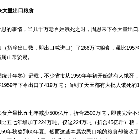
来大量出口粮食 
所思的事情，当几千万老百姓饿死之时，周恩来下令大量出口粮
出口（指净出口数，即出口减进口）了266万吨粮食，虽比1957
属正常贸易。

中国统计年鉴》记载，不少省市从1959年年初开始就有人饿死
1959年下令出口了419万吨；而到了天天都有大批人饿死的1


年粮食产量比五七年减少500亿斤，折合2500万吨，即使完全
比五七年增加了224万吨。仅这224万吨（折合45亿斤）粮
59年秋熬到60年夏。然而这些本属农民口粮的粮食却被吹