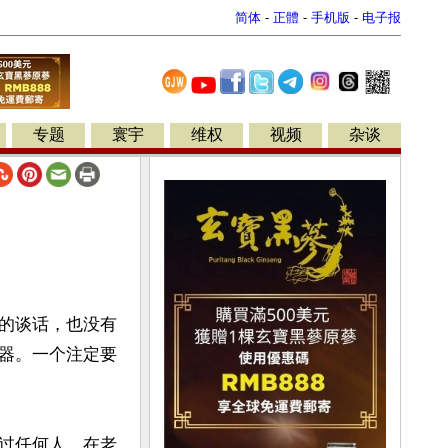
简体
-
正體
-
手机版
-
电子报
专题
寰宇
维权
视频
杂谈
的谈话，也没有
器。一个注定要
过任何人，在老