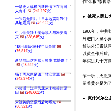
作“余粮”缴售
一场更大规模的新疫情正在向国
人走来
🖼️
(
241,197
次)
●  
饿死人民却
一张崩党图片！日本地震科PK中
共地震局
🖼️
(
49,922
次)
1960年，中
中共怕失独！航母唬人与雅安震
灾
🖼️
(
238,645
次)
外进口大量小
解决外汇紧缺
“我用眼睛强奸你” 我是谁
🖼️
(
76,814
次)
以黄金作后盾
新华网出这俩感人故事 党懵瞪了
年买进几十万两
🖼️
(
43,522
次)
揭！周永康是四川雅安震源
🖼️
乍一听，周恩
(
242,974
次)
留着黄金是为了
小笑话：江泽民屈从宋祖英的原
因
🖼️
(
248,661
次)
●  
克什米尔公
宋祖英的坚强后盾终曝光
🖼️
(
80,321
次)