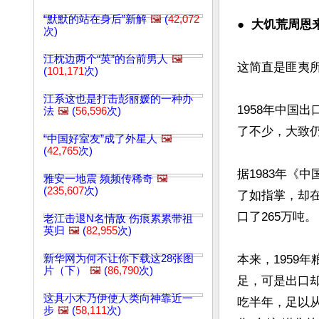
“默默的站在身后”新解
🖼️
(
42,072
●  
大饥荒周恩
次)
江枕边两个“英”的台前男人
🖼️
这简直是匪夷
(
101,171
次)
江系这也是打击彭丽媛的一种办
1958年中国
法
🖼️
(
56,596
次)
了不少，大致仍
“中国好室友”成了外星人
🖼️
(
42,765
次)
据1983年《
雅安一地震 频频传稀奇
🖼️
(
235,607
次)
了如指掌，却在
口了265万吨。  
老江击退N名情敌 伤痕累累带祖
英归
🖼️
(
82,955
次)
新华网为何不让你下载这28张图
本来，1959
片（下）
🖼️
(
86,790
次)
足，可是出口却
这具小木乃伊使人类向神靠近一
吃半年，足以从
步
🖼️
(
58,111
次)