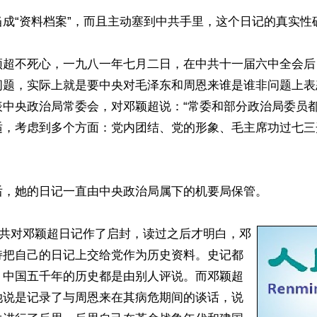
成“资料档案”，而且主动塞到中共手里，这个日记的真实性确
颖超不死心，一九八一年七月二日，在中共十一届六中全会后
问题，实际上就是要中央对毛泽东和周恩来谁是谁非问题上表
表中央政治局常委会，对邓颖超说：“常委和部分政治局委员
适，考虑到多个方面：党内团结、党的形象、毛主席功过七三
后，她的日记一直由中央政治局属下的机要局保管。

，中共对邓颖超日记作了启封，读过之后才明白，邓
持把自己的日记上交给党作为历史资料。史记都
，中国五千年的历史都是由别人评说。而邓颖超
她说是记录了与周恩来在其病危期间的谈话，说