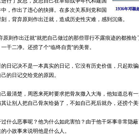
生进行了反思，反思自己在革命战争年代和建国
1936年邓
件中，作出了违心的抉择。在多次关系到党和国
时刻，背弃原则作出迁就，造成历史性灾难，感到沉痛。

背弃原则作出迁就”就把自己做过的那些罪行不露痕迹的都推给
一干二净。还捞了个“临终自责”的美誉。

看的日记决不是一本真实的日记，它没有历史价值，只起欺骗
己的日记交给党的原因。

自己最清楚，周恩来死时要求把骨灰撒入大海，他知道总有一
与其让别人把自己骨灰给扬了，不如自己死后就办，还捞个美誉
干过什么恶事呢？他为什么如此害怕？由于他干坏事非常隐蔽
的小故事来说明他是什么人。
