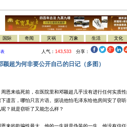
国际
奇闻
灾祸
万象
生活
文化
人气：
143,533
分享：
发表
邓颖超为何非要公开自己的日记（多图）
】周恩来临死前，在医院里和邓颖超几乎没有进行任何实质性
留下遗言，哪怕只言片语。据说他怕毛泽东给他房间安了窃听
呢？就是窃听了又能怎么样？ 

周恩来的欺骗性最大。他的一生就是伪装的一生，他没有信任