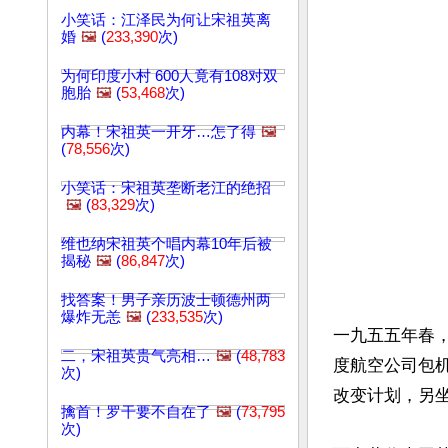
小笑话：江泽民为何让宋祖英离
婚
🖼️
(
233,390
次)
为何印度小村 600人竟有108对双
胞胎
🖼️
(
53,468
次)
内幕！宋祖英一开牙…怎了得
🖼️
(
78,556
次)
小笑话：宋祖英垄断老江的绝招
🖼️
(
83,329
次)
维也纳宋祖英个唱内幕10年后被
揭秘
🖼️
(
86,847
次)
找答案！男子亲历波士顿德州两
爆炸无恙
🖼️
(
233,535
次)
一九五五年春
二，宋祖英贵气亮相…
🖼️
(
48,783
度航空公司包
次)
改变计划，另坐
擒首！罗干要不自在了
🖼️
(
73,795
次)