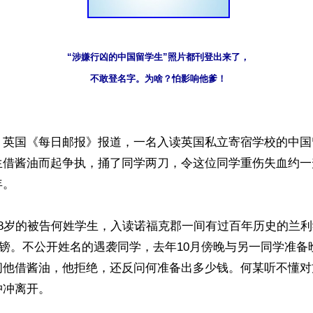
“涉嫌行凶的中国留学生”照片都刊登出来了，

不敢登名字。为啥？怕影响他爹！
】英国《每日邮报》报道，一名入读英国私立寄宿学校的中国
生借酱油而起争执，捅了同学两刀，令这位同学重伤失血约一
。

18岁的被告何姓学生，入读诺福克郡一间有过百年历史的兰
00镑。不公开姓名的遇袭同学，去年10月傍晚与另一同学准
问他借酱油，他拒绝，还反问何准备出多少钱。何某听不懂对
冲离开。
