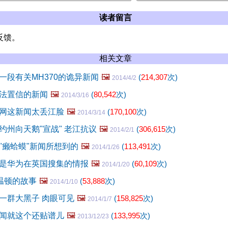
读者留言
反馈。
相关文章
一段有关MH370的诡异新闻
🖼️
(
214,307
次)
2014/4/2
法置信的新闻
🖼️
(
80,542
次)
2014/3/16
网这新闻太丢江脸
🖼️
(
170,100
次)
2014/3/14
约州向天鹅"宣战" 老江抗议
🖼️
(
306,615
次)
2014/2/1
"癞蛤蟆"新闻所想到的
🖼️
(
113,491
次)
2014/1/26
是华为在英国搜集的情报
🖼️
(
60,109
次)
2014/1/20
”温顿的故事
🖼️
(
53,888
次)
2014/1/10
一群大黑子 肉眼可见
🖼️
(
158,825
次)
2014/1/7
闻就这个还贴谱儿
🖼️
(
133,995
次)
2013/12/23