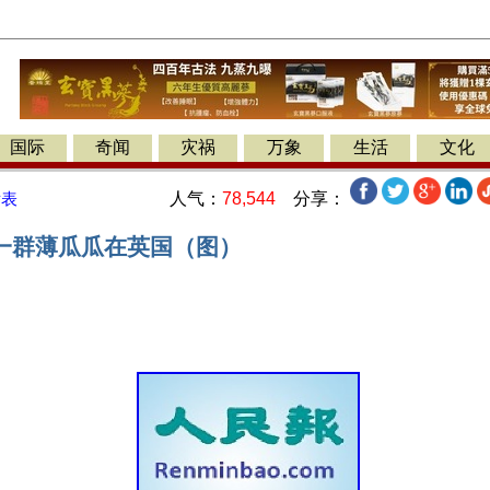
国际
奇闻
灾祸
万象
生活
文化
人气：
78,544
分享：
发表
一群薄瓜瓜在英国（图）