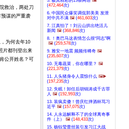
5. 极其精彩的19条网语
🖼️
(
472,464
次)
院救治，两处刀
6. 中国民众爆笑调侃郭美美 发泄
有预谋的严重袭
对中共不满
🖼️
(
461,603
次)
7. 江真怕了！刘云山拱出绝活儿
新闻
🖼️
(
368,846
次)
8. ！奥巴马这表情怎么很“同志”啊
，为何去年10
🖼️
(
259,578
次)
照片都刊登出来
9. 雅安一地震 频频传稀奇
🖼️
(
235,607
次)
肯公开姓名？可
10. 无毒蔬菜，你在哪里？
🖼️
(
221,379
次)
11. 人头猪身令人震惊什么
🖼️▶️
(
197,235
次)
12. 失眠！卸任后胡锦涛成千古罪
人
🖼️
(
192,993
次)
13. 装疯卖傻！曾庆红摔酒杯骂习
近平
🖼️
(
157,075
次)
14. 人永远解释不了的全球离奇事
件（上）
🖼️
(
148,433
次)
15. 杨钰莹蕾丝装引发习江大战