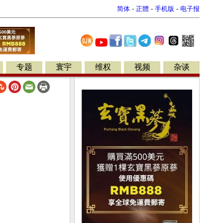
简体
-
正體
-
手机版
-
电子报
专题
寰宇
维权
视频
杂谈