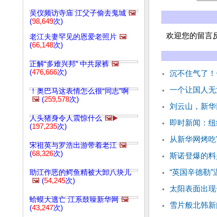
吴仪频访寺庙 江父子偷去鬼城
🖼️
(
98,649
次)
欢迎您的留言
老江夫妻罕见的恩爱老照片
🖼️
(
66,148
次)
正解“多难兴邦” 中共尿裤
🖼️
(
476,666
次)
沉不住气了！
一个让国人无
！奥巴马这表情怎么很“同志”啊
🖼️
(
259,578
次)
刘云山，新华
人头猪身令人震惊什么
🖼️▶️
即时新闻：纽
(
197,235
次)
从新华网烤吃
宋祖英与罗浩出游带着老江
🖼️
(
68,326
次)
斯诺登爆的料
“英国辛德勒
助江作恶的鳄鱼精被大卸八块儿
🖼️
(
54,245
次)
太阳表面出现
蛤蟆大逃亡 江系鼓噪新华网
🖼️
雪片般北韩新
(
43,247
次)