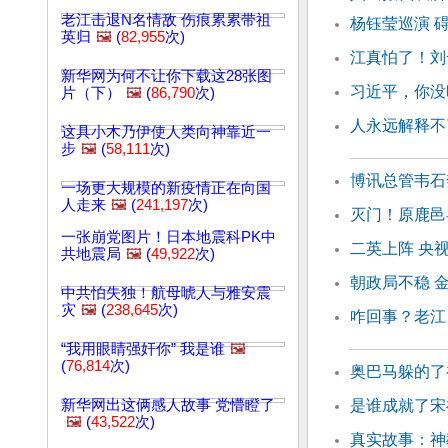
老江击退N名情敌 伤痕累累带祖
杨钰莹巡演 
英归
🖼️
(
82,955
次)
江真怕了！刘
新华网为何不让你下载这28张图
习近平，你没
片（下）
🖼️
(
86,790
次)
人永远解释不
这具小木乃伊使人类向神靠近一
步
🖼️
(
58,111
次)
博讯总管韦石
一场更大规模的新疫情正在向国
人走来
🖼️
(
241,197
次)
灭门！原鹿邑
一张崩党图片！日本地震科PK中
二英上阵 央
共地震局
🖼️
(
49,922
次)
朝政局不稳 
中共怕失独！航母唬人与雅安震
灾
🖼️
(
238,645
次)
咋回事？老江
“我用眼睛强奸你” 我是谁
🖼️
(
76,814
次)
奥巴马躲的了
新华网出这俩感人故事 党懵瞪了
是谁成就了宋
🖼️
(
43,522
次)
真实故事：神