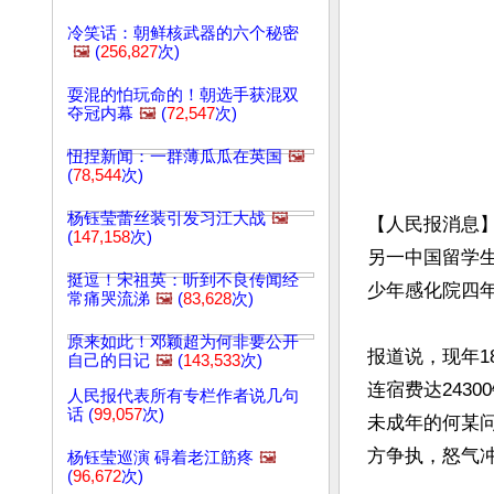
冷笑话：朝鲜核武器的六个秘密
🖼️
(
256,827
次)
耍混的怕玩命的！朝选手获混双
夺冠内幕
🖼️
(
72,547
次)
忸捏新闻：一群薄瓜瓜在英国
🖼️
(
78,544
次)
杨钰莹蕾丝装引发习江大战
🖼️
【人民报消息
(
147,158
次)
另一中国留学
挺逗！宋祖英：听到不良传闻经
少年感化院四年
常痛哭流涕
🖼️
(
83,628
次)
原来如此！邓颖超为何非要公开
报道说，现年
自己的日记
🖼️
(
143,533
次)
连宿费达243
人民报代表所有专栏作者说几句
话 (
99,057
次)
未成年的何某
方争执，怒气冲
杨钰莹巡演 碍着老江筋疼
🖼️
(
96,672
次)