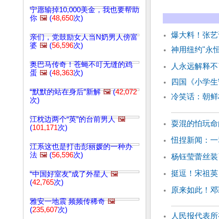
宁愿输掉10,000美金，我也要帮助
你
🖼️
(
48,650
次)
爆大料！张艺
亲们，党鼓励女人当N奶男人傍富
婆
🖼️
(
56,596
次)
神用纽约"永
奥巴马传奇！苍蝇不叮无缝的鸡
人永远解释不
蛋
🖼️
(
48,363
次)
四国《小学生
“默默的站在身后”新解
🖼️
(
42,072
冷笑话：朝鲜
次)
江枕边两个“英”的台前男人
🖼️
耍混的怕玩命
(
101,171
次)
忸捏新闻：一
江系这也是打击彭丽媛的一种办
法
🖼️
(
56,596
次)
杨钰莹蕾丝装
挺逗！宋祖英
“中国好室友”成了外星人
🖼️
(
42,765
次)
原来如此！邓
雅安一地震 频频传稀奇
🖼️
(
235,607
次)
人民报代表所