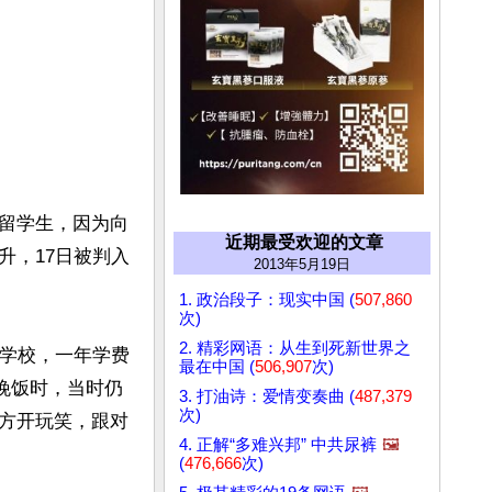
留学生，因为向
近期最受欢迎的文章
升，17日被判入
2013年5月19日
1. 政治段子：现实中国 (
507,860
次)
2. 精彩网语：从生到死新世界之
利学校，一年学费
最在中国 (
506,907
次)
备晚饭时，当时仍
3. 打油诗：爱情变奏曲 (
487,379
次)
方开玩笑，跟对
4. 正解“多难兴邦” 中共尿裤
🖼️
(
476,666
次)