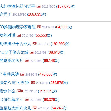
庆红摔酒杯骂习近平
🖼️
(
157,075
次)
2013/5/10
成这样了
(
108,039
次)
2013/5/10
FO推翻物理学家定理
🖼️
(
64,133
次)
2013/5/9
发的对话
🖼️
(
55,553
次)
2013/5/9
胡锦涛成千古罪人
🖼️
(
192,993
次)
2013/5/9
 江父子偷去鬼城
🖼️
(
98,649
次)
2013/5/8
的恩爱老照片
🖼️
(
66,148
次)
2013/5/8
” 中共尿裤
🖼️
(
476,666
次)
2013/5/8
情怎么很“同志”啊
🖼️
(
259,578
次)
2013/5/8
震惊什么
🖼️▶️
(
197,235
次)
2013/5/7
出游带着老江
🖼️
(
68,326
次)
2013/5/6
鱼精被大卸八块儿
🖼️
(
54,245
次)
2013/5/6