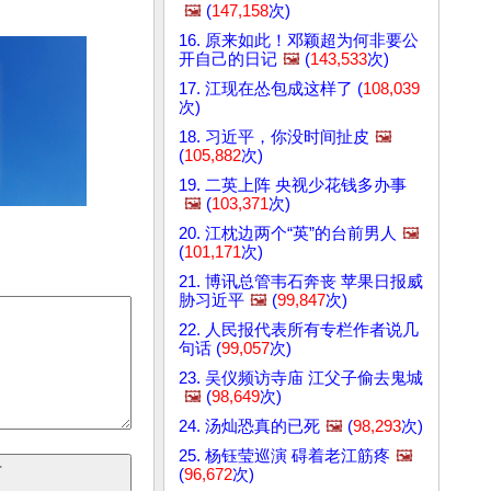
🖼️
(
147,158
次)
16. 原来如此！邓颖超为何非要公
开自己的日记
🖼️
(
143,533
次)
17. 江现在怂包成这样了 (
108,039
次)
18. 习近平，你没时间扯皮
🖼️
(
105,882
次)
19. 二英上阵 央视少花钱多办事
🖼️
(
103,371
次)
20. 江枕边两个“英”的台前男人
🖼️
(
101,171
次)
21. 博讯总管韦石奔丧 苹果日报威
胁习近平
🖼️
(
99,847
次)
22. 人民报代表所有专栏作者说几
句话 (
99,057
次)
23. 吴仪频访寺庙 江父子偷去鬼城
🖼️
(
98,649
次)
24. 汤灿恐真的已死
🖼️
(
98,293
次)
25. 杨钰莹巡演 碍着老江筋疼
🖼️
(
96,672
次)