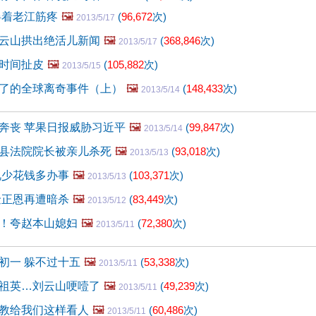
碍着老江筋疼
🖼️
(
96,672
次)
2013/5/17
云山拱出绝活儿新闻
🖼️
(
368,846
次)
2013/5/17
时间扯皮
🖼️
(
105,882
次)
2013/5/15
了的全球离奇事件（上）
🖼️
(
148,433
次)
2013/5/14
奔丧 苹果日报威胁习近平
🖼️
(
99,847
次)
2013/5/14
县法院院长被亲儿杀死
🖼️
(
93,018
次)
2013/5/13
视少花钱多办事
🖼️
(
103,371
次)
2013/5/13
金正恩再遭暗杀
🖼️
(
83,449
次)
2013/5/12
！夸赵本山媳妇
🖼️
(
72,380
次)
2013/5/11
初一 躲不过十五
🖼️
(
53,338
次)
2013/5/11
祖英…刘云山哽噎了
🖼️
(
49,239
次)
2013/5/11
教给我们这样看人
🖼️
(
60,486
次)
2013/5/11