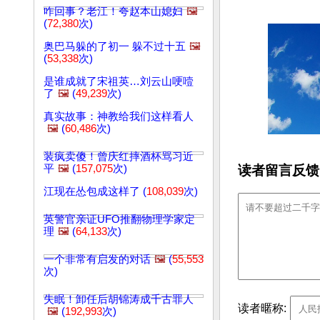
咋回事？老江！夸赵本山媳妇
🖼️
(
72,380
次)
奥巴马躲的了初一 躲不过十五
🖼️
(
53,338
次)
是谁成就了宋祖英…刘云山哽噎
了
🖼️
(
49,239
次)
真实故事：神教给我们这样看人
🖼️
(
60,486
次)
装疯卖傻！曾庆红摔酒杯骂习近
读者留言反馈
平
🖼️
(
157,075
次)
江现在怂包成这样了 (
108,039
次)
英警官亲证UFO推翻物理学家定
理
🖼️
(
64,133
次)
一个非常有启发的对话
🖼️
(
55,553
次)
失眠！卸任后胡锦涛成千古罪人
读者暱称:
🖼️
(
192,993
次)