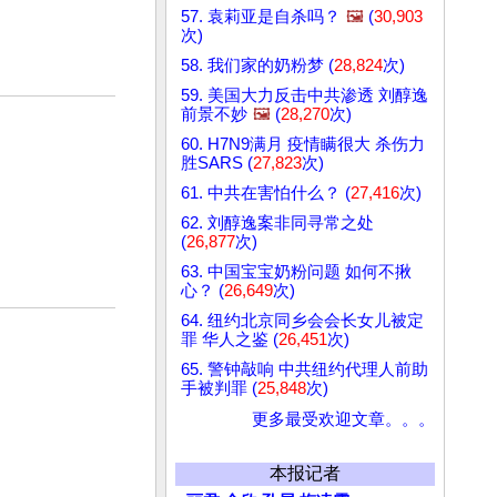
57. 袁莉亚是自杀吗？
🖼️
(
30,903
次)
58. 我们家的奶粉梦 (
28,824
次)
59. 美国大力反击中共渗透 刘醇逸
前景不妙
🖼️
(
28,270
次)
60. H7N9满月 疫情瞒很大 杀伤力
胜SARS (
27,823
次)
61. 中共在害怕什么？ (
27,416
次)
62. 刘醇逸案非同寻常之处
(
26,877
次)
63. 中国宝宝奶粉问题 如何不揪
心？ (
26,649
次)
64. 纽约北京同乡会会长女儿被定
罪 华人之鉴 (
26,451
次)
65. 警钟敲响 中共纽约代理人前助
手被判罪 (
25,848
次)
更多最受欢迎文章。。。
本报记者