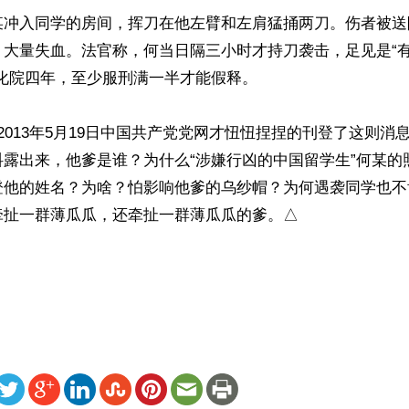
某冲入同学的房间，挥刀在他左臂和左肩猛捅两刀。伤者被送
，大量失血。法官称，何当日隔三小时才持刀袭击，足见是“
化院四年，至少服刑满一半才能假释。

2013年5月19日中国共产党党网才忸忸捏捏的刊登了这则消息
抖露出来，他爹是谁？为什么“涉嫌行凶的中国留学生”何某的
登他的姓名？为啥？怕影响他爹的乌纱帽？为何遇袭同学也不
扯一群薄瓜瓜，还牵扯一群薄瓜瓜的爹。△

）
ww.renminbao.com/rmb/articles/2013/5/19/58241.html