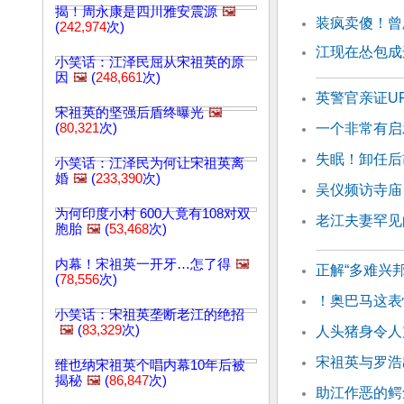
揭！周永康是四川雅安震源
🖼️
装疯卖傻！曾
(
242,974
次)
江现在怂包
小笑话：江泽民屈从宋祖英的原
因
🖼️
(
248,661
次)
英警官亲证U
宋祖英的坚强后盾终曝光
🖼️
(
80,321
次)
一个非常有启
失眠！卸任后
小笑话：江泽民为何让宋祖英离
婚
🖼️
(
233,390
次)
吴仪频访寺庙
为何印度小村 600人竟有108对双
老江夫妻罕见
胞胎
🖼️
(
53,468
次)
内幕！宋祖英一开牙…怎了得
🖼️
正解“多难兴邦
(
78,556
次)
！奥巴马这表
小笑话：宋祖英垄断老江的绝招
🖼️
(
83,329
次)
人头猪身令人
宋祖英与罗浩
维也纳宋祖英个唱内幕10年后被
揭秘
🖼️
(
86,847
次)
助江作恶的鳄