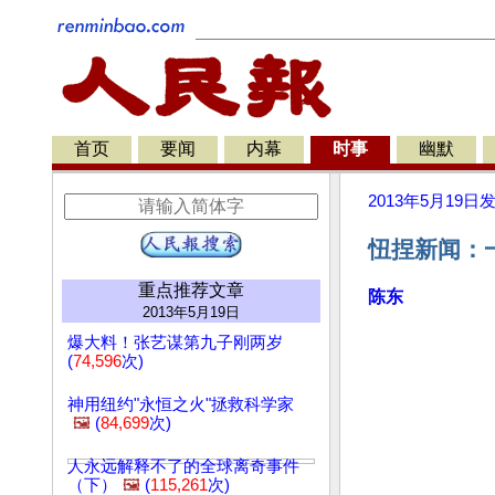
首页
要闻
内幕
时事
幽默
2013年5月19日
忸捏新闻：
重点推荐文章
陈东
2013年5月19日
爆大料！张艺谋第九子刚两岁
(
74,596
次)
神用纽约"永恒之火"拯救科学家
🖼️
(
84,699
次)
人永远解释不了的全球离奇事件
（下）
🖼️
(
115,261
次)