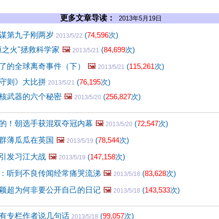
更多文章导读：
2013年5月19日
谋第九子刚两岁
(
74,596
次)
2013/5/22
恒之火"拯救科学家
🖼️
(
84,699
次)
2013/5/21
了的全球离奇事件（下）
🖼️
(
115,261
次)
2013/5/21
守则》大比拼
(
76,195
次)
2013/5/21
核武器的六个秘密
🖼️
(
256,827
次)
2013/5/20
的！朝选手获混双夺冠内幕
🖼️
(
72,547
次)
2013/5/20
群薄瓜瓜在英国
🖼️
(
78,544
次)
2013/5/19
引发习江大战
🖼️
(
147,158
次)
2013/5/19
：听到不良传闻经常痛哭流涕
🖼️
(
83,628
次)
2013/5/18
颖超为何非要公开自己的日记
🖼️
(
143,533
次)
2013/5/18
有专栏作者说几句话
(
99,057
次)
2013/5/18