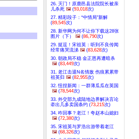
26. 灭门！原鹿邑县法院院长被亲
儿杀死
🖼️
(
93,018
次)
27. 精彩段子：“中情局”新解
(
89,545
次)
28. 新华网为何不让你下载这28张
图片（下）
🖼️
(
86,790
次)
29. 挺逗！宋祖英：听到不良传闻
经常痛哭流涕
🖼️
(
83,628
次)
30. 朝政局不稳 金正恩再遭暗杀
🖼️
(
83,449
次)
31. 老江击退N名情敌 伤痕累累带
祖英归
🖼️
(
82,955
次)
32. 忸捏新闻：一群薄瓜瓜在英国
🖼️
(
78,544
次)
33. 外交部九成陆地边界解决言论
牵出几多卖国条约 (
73,215
次)
34. 咋回事？老江！夸赵本山媳妇
🖼️
(
72,380
次)
35. 宋祖英与罗浩出游带着老江
🖼️
(
68,326
次)