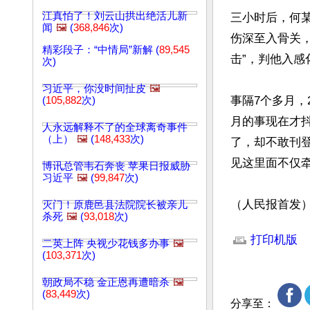
江真怕了！刘云山拱出绝活儿新
三小时后，何
闻
🖼️
(
368,846
次)
伤深至入骨关
精彩段子：“中情局”新解 (
89,545
击”，判他入感
次)
习近平，你没时间扯皮
🖼️
事隔7个多月，
(
105,882
次)
月的事现在才
人永远解释不了的全球离奇事件
（上）
🖼️
(
148,433
次)
了，却不敢刊
见这里面不仅牵
博讯总管韦石奔丧 苹果日报威胁
习近平
🖼️
(
99,847
次)
（人民报首发
灭门！原鹿邑县法院院长被亲儿
杀死
🖼️
(
93,018
次)
文章网址: http://w
打印机版
二英上阵 央视少花钱多办事
🖼️
(
103,371
次)
朝政局不稳 金正恩再遭暗杀
🖼️
(
83,449
次)
分享至：