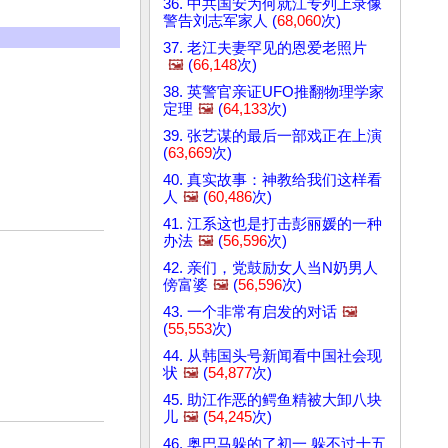
36. 中共国安为何就江专列上录像
警告刘志军家人 (
68,060
次)
37. 老江夫妻罕见的恩爱老照片
🖼️
(
66,148
次)
38. 英警官亲证UFO推翻物理学家
定理
🖼️
(
64,133
次)
39. 张艺谋的最后一部戏正在上演
(
63,669
次)
40. 真实故事：神教给我们这样看
人
🖼️
(
60,486
次)
41. 江系这也是打击彭丽媛的一种
办法
🖼️
(
56,596
次)
42. 亲们，党鼓励女人当N奶男人
傍富婆
🖼️
(
56,596
次)
43. 一个非常有启发的对话
🖼️
(
55,553
次)
44. 从韩国头号新闻看中国社会现
状
🖼️
(
54,877
次)
45. 助江作恶的鳄鱼精被大卸八块
儿
🖼️
(
54,245
次)
46. 奥巴马躲的了初一 躲不过十五