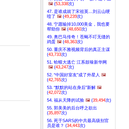
🖼️
(
53,338
次)
47. 是谁成就了宋祖英…刘云山哽
噎了
🖼️
(
49,239
次)
48. 宁愿输掉10,000美金，我也要
帮助你
🖼️
(
48,650
次)
49. 奥巴马传奇！苍蝇不叮无缝的
鸡蛋
🖼️
(
48,363
次)
50. 重庆不雅视频背后的真正主谋
(
43,733
次)
51. 蛤蟆大逃亡 江系鼓噪新华网
🖼️
(
43,247
次)
52. “中国好室友”成了外星人
🖼️
(
42,765
次)
53. “默默的站在身后”新解
🖼️
(
42,072
次)
54. 福从天降的试验
🖼️
(
39,494
次)
55. 郭美美的后台呼之欲出
(
35,897
次)
56. 死于SARS的中共最高级别官
员是谁？ (
34,443
次)