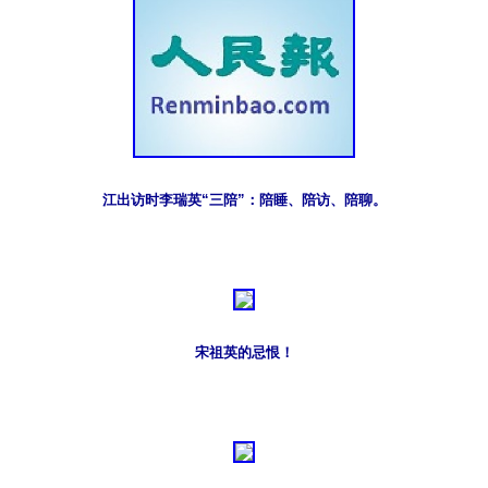
江出访时李瑞英“三陪”：陪睡、陪访、陪聊。
宋祖英的忌恨！