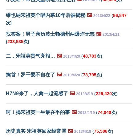
维也纳宋祖英个唱内幕10年后被揭秘
🖼️
(
86,847
2013/4/22
次)
找答案！男子亲历波士顿德州两爆炸无恙
🖼️
2013/4/21
(
233,535
次)
二，宋祖英贵气亮相…
🖼️
(
48,783
次)
2013/4/20
擒首！罗干要不自在了
🖼️
(
73,795
次)
2013/4/20
H7N9来了，人禽一起流感了
🖼️
(
229,420
次)
2013/4/19
呵！揭宋祖英一生最在乎的事
🖼️
(
74,040
次)
2013/4/19
历史真实 宋祖英回家经常哭
🖼️
(
75,508
次)
2013/4/18