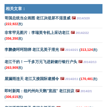
相关文章：
哥国总统当众画图 老江决堤尿不湿显威
🖼️
2014/3/20
(
222,922
次)
非常罕见图片：李瑞英专机上采访老江
🖼️
2014/2/22
(
356,350
次)
李鹏傻呵呵陪绑 老江见英子泄光
🖼️
(
313,124
次)
2014/2/21
老江干的！一千多万元飞进尉健行银行户头
🖼️
2014/2/13
(
263,909
次)
屋漏雨连天 老江又接国际逮捕令
🖼️
(
170,481
次)
2014/2/11
即时新闻：纽约州向天鹅"宣战" 老江抗议
🖼️
2014/2/1
(
306,615
次)