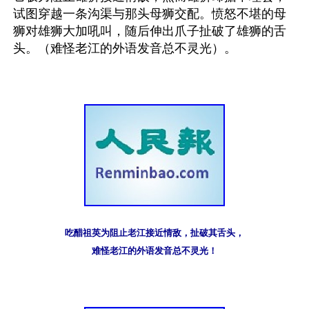
试图穿越一条沟渠与那头母狮交配。愤怒不堪的母
狮对雄狮大加吼叫，随后伸出爪子扯破了雄狮的舌
头。（难怪老江的外语发音总不灵光）。
吃醋祖英为阻止老江接近情敌，扯破其舌头，
难怪老江的外语发音总不灵光！