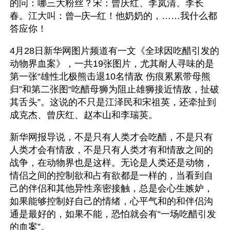
的问：哪三大粉丝？宋：曾庆红、李岚清、李长
春。江大叫：曾─庆─红！他奶奶的，……我什么都
答应你！ 
4月28日新华网图片频道有一文《全球因吃醋引发的
动物界血案》，一共19张图片，尤其耐人寻味的是
第一张“雄性北极熊击退10名情敌 伤痕累累带母熊
归”和第二张图“吃醋母狮为阻止雄狮接近情敌，扯破
其舌头”。这说的不只是江泽民和宋祖英，还牵扯到
成克杰、曾庆红、赵本山和李瑞英。
新华网报导说，不是只有人类才会吃醋，不是只有
人类才会有情敌，不是只有人类才有和情敌之间的
战争，在动物界也是这样。无论是人类还是动物，
情侣之间的控制欲和占有欲都是一样的，当看到自
己的伴侣和其他异性亲密接触，总是会心生嫉妒，
如果能够控制好自己的情绪，心平气和的和伴侣沟
通是最好的，如果不能，恐怕就会有“一场吃醋引发
的血案”。