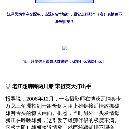
江泽民为争夺交配权，击退N名“情敌”，跟它走的那个（右）表情象不
象宋祖英？
江：只要你不跟曾庆红来往，你要什么我给什么！
◎ 
老江想脚踩两只船 宋祖英大打出手 
报导说，2008年12月，一名摄影师在博茨瓦纳奥卡
万戈三角洲拍到一组母狮为阻止雄狮接近情敌抓破
雄狮舌头的惊人画面。据悉，当时另外一头发情母
狮正在呼唤雄狮，这引发了雄狮伴侣的极度不满。
它极力阻止雄狮接近情敌，然而雄狮却据不理会，