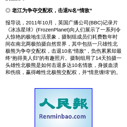
◎ 
老江为争夺交配权，击退N名“情敌”
报导说，2011年10月，英国广播公司(BBC)记录片
《冰冻星球》(FrozenPlanet)向人们展示了一系列令
人惊艳的极地生活景象，摄制组成员们耗费数年时
间在南北两极拍摄自然世界，其中包括一只雄性北
极熊为争夺交配权，击退10名“情敌”，负伤累累却最
终“抱得美人归”的有趣照片。摄制组用了14天拍摄一
头雄性北极熊是如何击退多达10名情敌，身披血渍
和伤痕，赢得雌性北极熊交配权，并“情意缠绵”的。