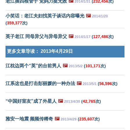
老江插四根管子 党妈力挺无效
🖼️
(
232,456
次)
2014/1/31
小笑话：老江夫妇找英子谈话内容曝光
🖼️
2014/1/20
(
359,377
次)
英子老江 同母异父与异母异父
🖼️
(
127,486
次)
2014/1/17
更多文章导读：
2013年4月29日
江枕边两个“英”的台前男人
🖼️
(
101,171
次)
2013/5/2
江系这也是打击彭丽媛的一种办法
🖼️
(
56,596
次)
2013/5/1
“中国好室友”成了外星人
🖼️
(
42,765
次)
2013/4/30
雅安一地震 频频传稀奇
🖼️
(
235,607
次)
2013/4/29