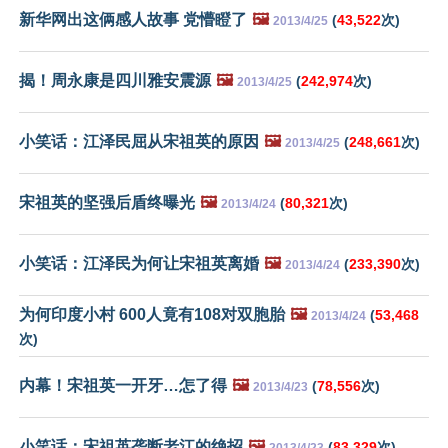
新华网出这俩感人故事 党懵瞪了
🖼️
(
43,522
次)
2013/4/25
揭！周永康是四川雅安震源
🖼️
(
242,974
次)
2013/4/25
小笑话：江泽民屈从宋祖英的原因
🖼️
(
248,661
次)
2013/4/25
宋祖英的坚强后盾终曝光
🖼️
(
80,321
次)
2013/4/24
小笑话：江泽民为何让宋祖英离婚
🖼️
(
233,390
次)
2013/4/24
为何印度小村 600人竟有108对双胞胎
🖼️
(
53,468
2013/4/24
次)
内幕！宋祖英一开牙…怎了得
🖼️
(
78,556
次)
2013/4/23
小笑话：宋祖英垄断老江的绝招
🖼️
(
83,329
次)
2013/4/23