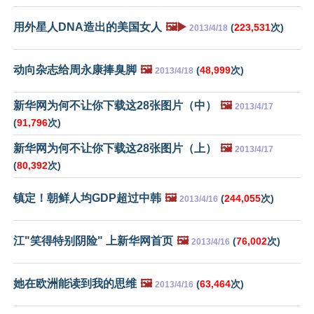
用外星人DNA造出的美国女人
🖼️▶️
(
223,531
次)
2013/4/18
动向杂志给周永康捧臭脚
🖼️
(
48,999
次)
2013/4/18
新华网为何不让你下载这28张图片（中）
🖼️
2013/4/17
(
91,796
次)
新华网为何不让你下载这28张图片（上）
🖼️
2013/4/17
(
80,392
次)
镇定！朝鲜人均GDP超过中韩
🖼️
(
244,055
次)
2013/4/16
江"笑得特别阴险" 上新华网首页
🖼️
(
76,002
次)
2013/4/16
她在欧洲能读到我的思维
🖼️
(
63,464
次)
2013/4/16