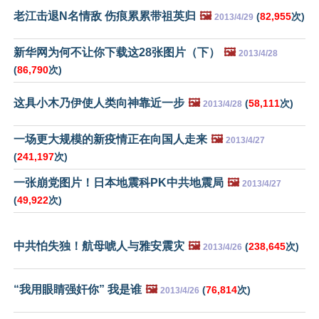
老江击退N名情敌 伤痕累累带祖英归
🖼️
(
82,955
次)
2013/4/29
新华网为何不让你下载这28张图片（下）
🖼️
2013/4/28
(
86,790
次)
这具小木乃伊使人类向神靠近一步
🖼️
(
58,111
次)
2013/4/28
一场更大规模的新疫情正在向国人走来
🖼️
2013/4/27
(
241,197
次)
一张崩党图片！日本地震科PK中共地震局
🖼️
2013/4/27
(
49,922
次)
中共怕失独！航母唬人与雅安震灾
🖼️
(
238,645
次)
2013/4/26
“我用眼睛强奸你” 我是谁
🖼️
(
76,814
次)
2013/4/26