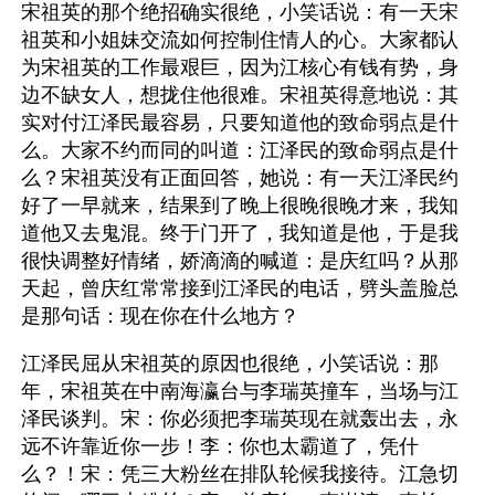
宋祖英的那个绝招确实很绝，小笑话说：有一天宋
祖英和小姐妹交流如何控制住情人的心。大家都认
为宋祖英的工作最艰巨，因为江核心有钱有势，身
边不缺女人，想拢住他很难。宋祖英得意地说：其
实对付江泽民最容易，只要知道他的致命弱点是什
么。大家不约而同的叫道：江泽民的致命弱点是什
么？宋祖英没有正面回答，她说：有一天江泽民约
好了一早就来，结果到了晚上很晚很晚才来，我知
道他又去鬼混。终于门开了，我知道是他，于是我
很快调整好情绪，娇滴滴的喊道：是庆红吗？从那
天起，曾庆红常常接到江泽民的电话，劈头盖脸总
是那句话：现在你在什么地方？ 
江泽民屈从宋祖英的原因也很绝，小笑话说：那
年，宋祖英在中南海瀛台与李瑞英撞车，当场与江
泽民谈判。宋：你必须把李瑞英现在就轰出去，永
远不许靠近你一步！李：你也太霸道了，凭什
么？！宋：凭三大粉丝在排队轮候我接待。江急切