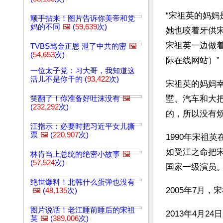
“宋祖英的妈
顺手拈来！图片告诉你美帝和党
妈的不同
🖼️
(
59,639
次)
她也咬着牙供
宋祖英一边做
TVBS骂金正恩 泄了中共的密
🖼️
(
54,653
次)
际在线网站）”
一位太子党：习大哥，我知道这
活儿不是你干的 (
93,422
次)
宋祖英的妈妈
墅、汽车和大
笑翻了！你准备好吐沫没有
🖼️
(
232,292
次)
的，所以没有
江指示：必要时把习近平女儿撕
票
🖼️
(
220,907
次)
1990年宋祖
如受江之命把
林肯当上总统的绝密小故事
🖼️
(
57,524
次)
国家一级演员。
绝世爆料！北韩什么蛋弹也没有
2005年7月
🖼️
(
48,135
次)
图片说话！老江睡前睡后的宋祖
2013年4月
英
🖼️
(
389,006
次)