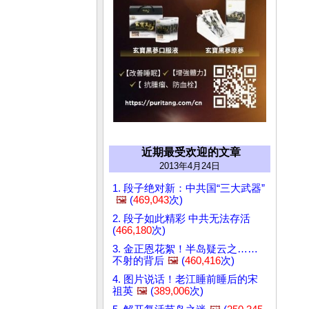
近期最受欢迎的文章
2013年4月24日
1. 段子绝对新：中共国“三大武器”
🖼️
(
469,043
次)
2. 段子如此精彩 中共无法存活
(
466,180
次)
3. 金正恩花絮！半岛疑云之……
不射的背后
🖼️
(
460,416
次)
4. 图片说话！老江睡前睡后的宋
祖英
🖼️
(
389,006
次)