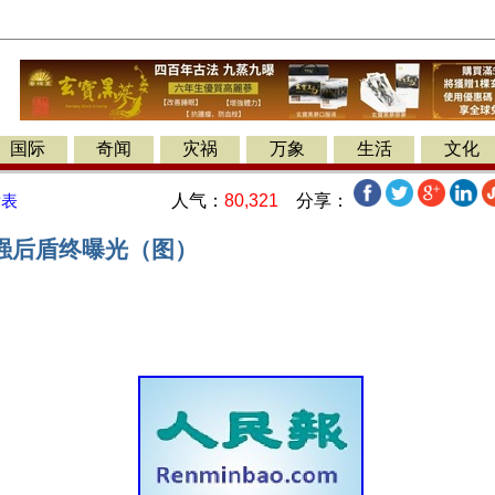
国际
奇闻
灾祸
万象
生活
文化
人气：
80,321
分享：
发表
强后盾终曝光（图）