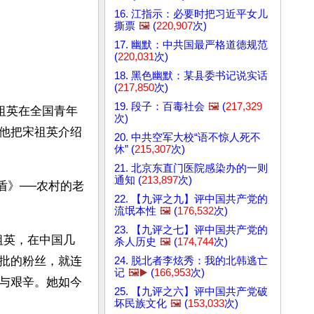
16. 江指示：必要时把习近平女儿
撕票
🖼️
(
220,907
次)
17. 幽默：中共国最严格道德规范
(
220,031
次)
18. 黑色幽默：某县委书记说实话
(
217,850
次)
19. 段子：百毒社会
🖼️
(
217,329
宋祖英在全国青年
次)
他把宋祖英介绍
20. 中共空军大校“语不惊人死不
休” (
215,307
次)
21. 北京东直门医院感染办的一则
通知 (
213,897
次)
盾》──农村的老
22. 【九评之九】评中国共产党的
流氓本性
🖼️
(
176,532
次)
23. 【九评之七】评中国共产党的
祖英，在中国几
杀人历史
🖼️
(
174,744
次)
批的粉丝，就连
24. 脱北者李炫秀：我的北韩逃亡
记
🖼️▶️
(
166,953
次)
与艰辛。她如今
25. 【九评之六】评中国共产党破
坏民族文化
🖼️
(
153,033
次)