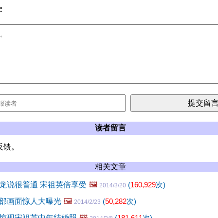
:
读者留言
反馈。
相关文章
龙说很普通 宋祖英倍享受
🖼️
(
160,929
次)
2014/3/20
部画面惊人大曝光
🖼️
(
50,282
次)
2014/2/23
惊现宋祖英中年结婚照
🖼️
(
181,611
次)