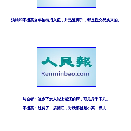
汤灿和宋祖英当年被特招入伍，并迅速蹿升，都是性交易换来的。
与会者：这乡下女人能上老江的床，可见身手不凡。
宋祖英：过奖了，搞掂江，对我那就是小菜一碟儿！