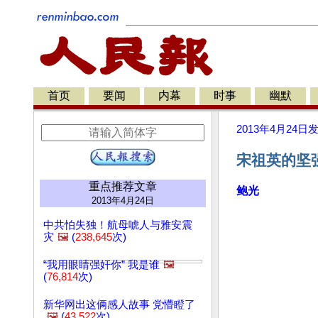
首页
要闻
内幕
时事
幽默
2013年4月24日
宋祖英的坚
重点推荐文章
鲍光
2013年4月24日
中共怕失独！航母唬人与雅安震
灾
🖼️
(
238,645
次)
“我用眼睛强奸你” 我是谁
🖼️
(
76,814
次)
新华网出这俩感人故事 党懵瞪了
🖼️
(
43,522
次)