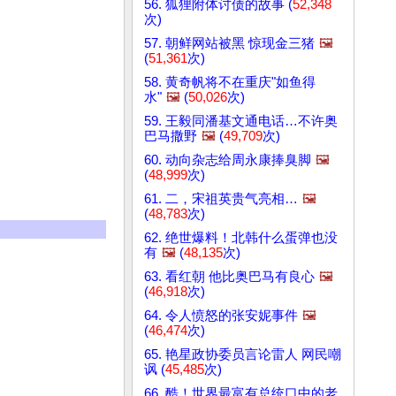
56. 狐狸附体讨债的故事 (
52,348
次)
57. 朝鲜网站被黑 惊现金三猪
🖼️
(
51,361
次)
58. 黄奇帆将不在重庆"如鱼得
水"
🖼️
(
50,026
次)
59. 王毅同潘基文通电话…不许奥
巴马撒野
🖼️
(
49,709
次)
60. 动向杂志给周永康捧臭脚
🖼️
(
48,999
次)
61. 二，宋祖英贵气亮相…
🖼️
(
48,783
次)
62. 绝世爆料！北韩什么蛋弹也没
有
🖼️
(
48,135
次)
63. 看红朝 他比奥巴马有良心
🖼️
(
46,918
次)
64. 令人愤怒的张安妮事件
🖼️
(
46,474
次)
65. 艳星政协委员言论雷人 网民嘲
讽 (
45,485
次)
66. 酷！世界最富有总统口中的老