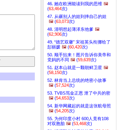
46. 她在欧洲能读到我的思维
🖼️
(
63,464
次)
47. 从碾别人的娃到摔自己的娃
🖼️
(
63,073
次)
48. 清明想起薄泽东他爹
🖼️
(
62,906
次)
49. “德艺双馨” 宋祖英头衔挪给了
彭丽媛
🖼️
(
60,420
次)
50. 顺手拈来！图片告诉你美帝和
党妈的不同
🖼️
(
59,639
次)
51. 赵本山就是一颗朝鲜卫星
🖼️
(
58,150
次)
52. 林肯当上总统的绝密小故事
🖼️
(
57,524
次)
53. TVBS骂金正恩 泄了中共的密
🖼️
(
54,653
次)
54. 新华网藏起的就是这张航母照
🖼️
(
54,205
次)
55. 为何印度小村 600人竟有108
对双胞胎
🖼️
(
53,468
次)