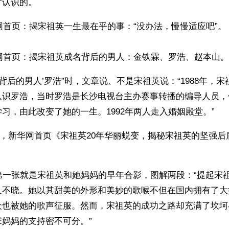
才认识的。
华网首页：揭宋祖英一生最在乎的事：“没办法，慢慢适应吧”。 
华网首页：揭宋祖英成名背后的男人：金铁霖、罗浩、赵本山。
‘背后的男人’罗浩”时，文章说、不是宋祖英说：“1988年，
认识罗浩，当时罗浩是长沙电视台主办赛事转播的编导人员，
习，由此改变了她的一生。1992年两人走入婚姻殿堂。”
10日，新华网首页《宋祖英20年华丽蜕变，揭秘宋祖英的坚强后
第一张就是宋祖英和她妈妈的早年合影，图解两段：“提起宋
人不晓。她以其甜美的外形和美妙的歌喉不但在国内拥有了大
众也被她的歌声征服。然而，宋祖英的成功之路却充满了坎坷
妈妈的支持密不可分。”