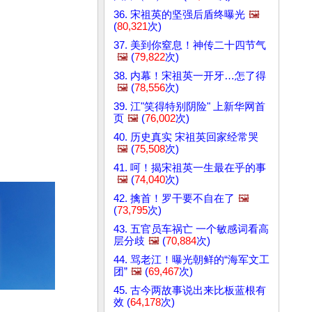
36. 宋祖英的坚强后盾终曝光
🖼️
(
80,321
次)
37. 美到你窒息！神传二十四节气
🖼️
(
79,822
次)
38. 内幕！宋祖英一开牙…怎了得
🖼️
(
78,556
次)
39. 江"笑得特别阴险" 上新华网首
页
🖼️
(
76,002
次)
40. 历史真实 宋祖英回家经常哭
🖼️
(
75,508
次)
41. 呵！揭宋祖英一生最在乎的事
🖼️
(
74,040
次)
42. 擒首！罗干要不自在了
🖼️
(
73,795
次)
43. 五官员车祸亡 一个敏感词看高
层分歧
🖼️
(
70,884
次)
44. 骂老江！曝光朝鲜的“海军文工
团”
🖼️
(
69,467
次)
45. 古今两故事说出来比板蓝根有
效 (
64,178
次)