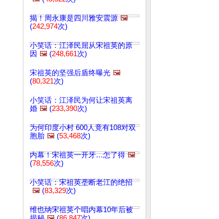
揭！周永康是四川雅安震源
🖼️
(
242,974
次)
小笑话：江泽民屈从宋祖英的原
因
🖼️
(
248,661
次)
宋祖英的坚强后盾终曝光
🖼️
(
80,321
次)
小笑话：江泽民为何让宋祖英离
婚
🖼️
(
233,390
次)
为何印度小村 600人竟有108对双
胞胎
🖼️
(
53,468
次)
内幕！宋祖英一开牙…怎了得
🖼️
(
78,556
次)
小笑话：宋祖英垄断老江的绝招
🖼️
(
83,329
次)
维也纳宋祖英个唱内幕10年后被
揭秘
🖼️
(
86,847
次)