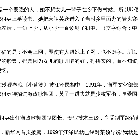
妈是一个要强的人，她不想女儿一辈子在乡下做村姑。所以即
宋祖英上学读书。她把宋祖英送进入了当时乡里面办的岩头寨
着农活，一边上学，从小学一直读到了初中。（文字综合：中
幸福的是：不会上网，即使有人帮她上了网，也不识字。所以
把的钞票，都是因为女儿的歌儿唱的好，打拼来的，而不知道
烦恼。
英在殃视春晚《小背篓》被江泽民相中，1991年，海军文化部
宋祖英特招进海政歌舞团，英子一进去就是少校军衔，享受国
 
，宋祖英出任海政歌舞团副团长。专业技术三级，享受副军级待遇
24日，新华网首页披露，1999年江泽民就已经对某领导说“我就