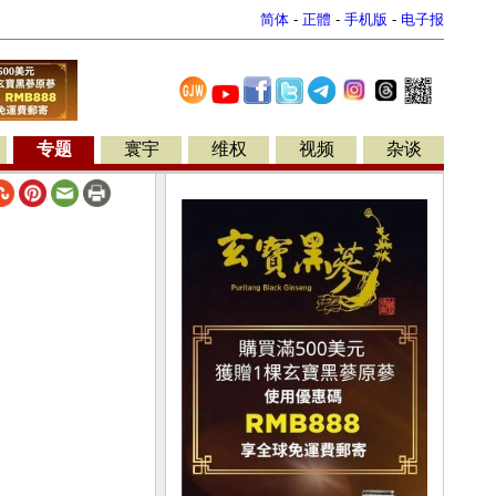
简体
-
正體
-
手机版
-
电子报
专题
寰宇
维权
视频
杂谈