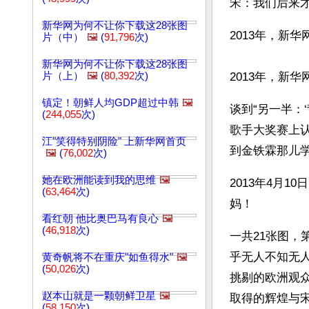
宋：我们后来
新华网为何不让你下载这28张图
2013年，新
片（中）
🖼️
(
91,796
次)
新华网为何不让你下载这28张图
片（上）
🖼️
(
80,392
次)
2013年，新
镇定！朝鲜人均GDP超过中韩
🖼️
谈到“另一半：
(
244,055
次)
歌手大奖赛上
江"笑得特别阴险" 上新华网首页
到金铁霖那儿学
🖼️
(
76,002
次)
她在欧洲能读到我的思维
🖼️
2013年4月
(
63,464
次)
妈！
看红朝 他比奥巴马有良心
🖼️
(
46,918
次)
一共21张图，
乎无人不知无
黄奇帆将不在重庆"如鱼得水"
🖼️
(
50,026
次)
挑剔的欧洲观
赵本山就是一颗朝鲜卫星
🖼️
取得的辉煌与宋
(
58,150
次)