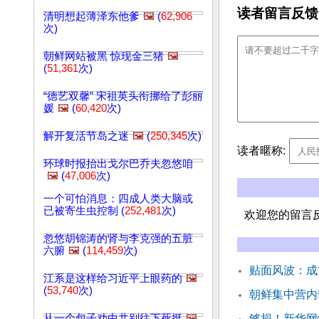
读者留言反馈
清明想起薄泽东他爹
🖼️
(
62,906
次)
朝鲜网站被黑 惊现金三猪
🖼️
(
51,361
次)
“德艺双馨” 宋祖英头衔挪给了彭丽
媛
🖼️
(
60,420
次)
解开复活节岛之迷
🖼️
(
250,345
次)
读者暱称:
环球时报抬出戈尔巴乔夫忽悠咱
🖼️
(
47,006
次)
一个可怕消息：四成人类大脑或
已被寄生虫控制 (
252,481
次)
欢迎您的留言
忽悠胡锦涛的肾与李克强的五脏
六腑
🖼️
(
114,459
次)
贴面风波：成
江系是这样给习近平上眼药的
🖼️
(
53,740
次)
朝鲜集中营内
从一个包子劝中共别往下死挺
🖼️
够损！新华网