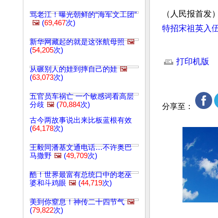
（人民报首发
骂老江！曝光朝鲜的“海军文工团”
🖼️
(
69,467
次)
特招宋祖英入
新华网藏起的就是这张航母照
🖼️
文章网址: http://w
(
54,205
次)
打印机版
从碾别人的娃到摔自己的娃
🖼️
(
63,073
次)
五官员车祸亡 一个敏感词看高层
分歧
🖼️
(
70,884
次)
分享至：
古今两故事说出来比板蓝根有效
(
64,178
次)
王毅同潘基文通电话…不许奥巴
马撒野
🖼️
(
49,709
次)
酷！世界最富有总统口中的老巫
婆和斗鸡眼
🖼️
(
44,719
次)
美到你窒息！神传二十四节气
🖼️
(
79,822
次)