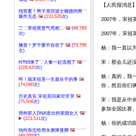
【人民报消息】
找答案！男子亲历波士顿德州两
爆炸无恙
🖼️
(
233,535
次)
2007年，宋
二，宋祖英贵气亮相…
🖼️
(
48,783
2007年，宋
次)
擒首！罗干要不自在了
🖼️
(
73,795
杨：我一直以
次)
宋：那会儿还没
H7N9来了，人禽一起流感了
🖼️
(
229,420
次)
杨：真的，我
呵！揭宋祖英一生最在乎的事
🖼️
(
74,040
次)
你，然后你们
历史真实 宋祖英回家经常哭
🖼️
宋：我是从中
(
75,508
次)
参加全国比赛
用外星人DNA造出的美国女人
🖼️
▶️
(
223,531
次)
杨：你的成功
动向杂志给周永康捧臭脚
🖼️
(
48,999
次)