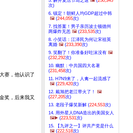
5. 解开复活节岛之迷
🖼️
(
250,345
次)
6. 镇定！朝鲜人均GDP超过中韩
🖼️
(
244,055
次)
7. 找答案！男子亲历波士顿德州
两爆炸无恙
🖼️
(
233,535
次)
8. 小笑话：江泽民为何让宋祖英
离婚
🖼️
(
233,390
次)
9. 笑翻了！你准备好吐沫没有
🖼️
(
232,292
次)
10. 幽默：中共国四大名著
(
231,458
次)
大赛，他认识了
11. H7N9来了，人禽一起流感了
🖼️
(
229,420
次)
12. 戴旭把老江带火了！
🖼️
(
227,205
次)
金奖，后来我又
13. 老段子爆笑新解 (
224,553
次)
14. 用外星人DNA造出的美国女人
🖼️▶️
(
223,531
次)
15. 【九评之一】评共产党是什么
🖼️
(
222,518
次)