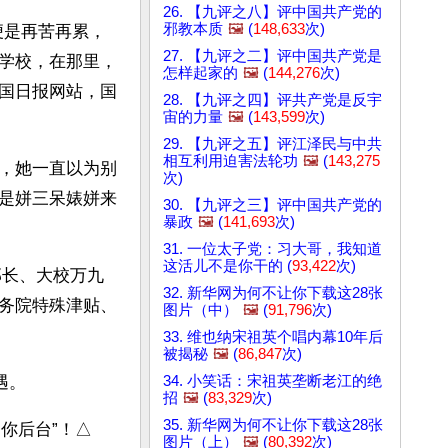
26. 【九评之八】评中国共产党的
邪教本质
🖼️
(
148,633
次)
便是再苦再累，
27. 【九评之二】评中国共产党是
学校，在那里，
怎样起家的
🖼️
(
144,276
次)
国日报网站，国
28. 【九评之四】评共产党是反宇
宙的力量
🖼️
(
143,599
次)
29. 【九评之五】评江泽民与中共
相互利用迫害法轮功
🖼️
(
143,275
，她一直以为别
次)
是姘三呆婊姘来
30. 【九评之三】评中国共产党的
暴政
🖼️
(
141,693
次)
31. 一位太子党：习大哥，我知道
这活儿不是你干的 (
93,422
次)
部长、大校万九
32. 新华网为何不让你下载这28张
务院特殊津贴、
图片（中）
🖼️
(
91,796
次)
33. 维也纳宋祖英个唱内幕10年后
被揭秘
🖼️
(
86,847
次)
34. 小笑话：宋祖英垄断老江的绝
。 
招
🖼️
(
83,329
次)
35. 新华网为何不让你下载这28张
是你后台”！△
图片（上）
🖼️
(
80,392
次)