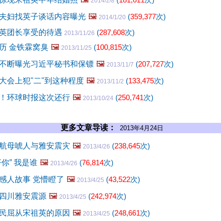
2014/2/8
夫妇找英子谈话内容曝光
🖼️
(
359,377
次)
2014/1/20
英团长享受的待遇
(
287,608
次)
2013/11/26
历 金铁霖窝臭
🖼️
(
100,815
次)
2013/11/25
不断曝光习近平秘书和保镖
🖼️
(
207,727
次)
2013/11/7
大会上犯"二"到这种程度
🖼️
(
133,475
次)
2013/11/2
！环球时报这次还行
🖼️
(
250,741
次)
2013/10/24
更多文章导读：
2013年4月24日
航母唬人与雅安震灾
🖼️
(
238,645
次)
2013/4/26
你” 我是谁
🖼️
(
76,814
次)
2013/4/26
感人故事 党懵瞪了
🖼️
(
43,522
次)
2013/4/25
四川雅安震源
🖼️
(
242,974
次)
2013/4/25
民屈从宋祖英的原因
🖼️
(
248,661
次)
2013/4/25