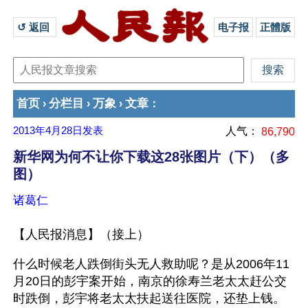
↺ 返回 
电子报
正體版
首页
分栏目
万象
文章
›
›
›
：
2013年4月28日
发表
人气：
86,790
新华网为何不让你下载这28张图片（下）（多
图）
诸葛仁
【人民报消息】（接上）
什么时候老人跌倒街头无人救助呢？是从2006年11
月20日的彭宇案开始，南京的徐寿兰老太太赶公交
时跌倒，彭宇将老太太扶起送往医院，还垫上钱。