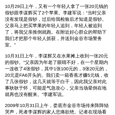
10月29日上午，又有一个年轻人拿了一张20元钱的
假钞跟李谋辉买了2个苹果。李建军说：“当时父亲
没有发现是假钞，过后给我检验后才知道是假钞。
父亲马上把买苹果的年轻人追到，年轻人被追到
了，将我父亲推倒就跑。在附近好心群众的帮助下
我们才把那个年轻人抓获，并送到金谷市场警务
室。”
10月31日上午，李谋辉又在水果摊上收到一张20元
的假钞。“父亲因为年老了眼睛不好，在一个星期内
一连收了4张假钞，其中1张100元的，3张20元的，
20元是FA6开头的。我们卖一箱香蕉才赚5元钱，收
了几张假钞，这几天就等于白干，因此我父亲对此
事耿耿于怀，可能是气急攻心，父亲当场晕倒在地
就再也没有醒来。”李建军说。
2009年10月31日上午，娄底市金谷市场传来阵阵恸
哭声，死者李谋辉的家人悲痛欲绝。记者在现场看