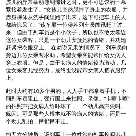
孩儿的异常举动感到惊讶之时，更不可思议的一幕
紧接着发生了。“女孩儿突然脱掉了身上的衣服，并
赤身裸体从洗手间里跑了出来，这下可把车上的人
都给惊呆了。”该车厢一位侯姓列车员闻讯赶了过
来，但由于列车员是个小伙子，所以也不敢太靠近
这位女乘客，只是一个劲儿安抚她的情绪，并劝她
赶紧把衣服穿上。 在劝说无果的情况下，列车员向
旁边几位女乘客求助，希望女乘客能帮忙给女病人
穿上衣服。但是，由于女病人的情绪较为激动，几
位女乘客几经努力，最终也没能帮女病人把衣服穿
上。 
此时大约有10多个男的，人人手里都拿着手机，不
顾列车员阻止，强行围上来拍照、录像。“卡嚓卡嚓”
的拍照声把女病人给吓坏了，一个劲儿高声尖叫、
躲闪。可是那些人根本就不管病人的情绪，还是一
个劲儿乱拍，撵都撵不走。
约五六分钟后，该列车上一位姓沙的列车长闻讯赶