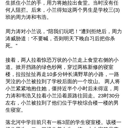
生抓住小兰的手，用力将她拉出食堂。当时没有任
何人阻拦。后来，小兰得知这两个男生是学校三(3)
班的周力涛和韦浩。
周力涛对小兰说，“陪我们玩吧！”遭到拒绝后，周力
涛威胁道：“不要喊，否则明天下晚自习后把你杀
死。”
接着，两人拉着惊恐万状的小兰走上食堂右侧的小
道。掀开挡路的绿色纱网，穿过两栋新修的寝室
楼，拉拉扯扯再走10多分钟长满野草的小路，一路
哭泣的小兰被拉到了学校后面的一个坟山。 两人将
小兰紧紧地抱住她，僵持近半个小时后未得逞，周
力涛和韦浩又拉着小兰沿着原路往回走。23时30分
左右，小兰被拉到了他们位于学校综合楼一楼的男
生寝室。
落北河中学目前只有一栋3层的学生寝室楼。该楼一