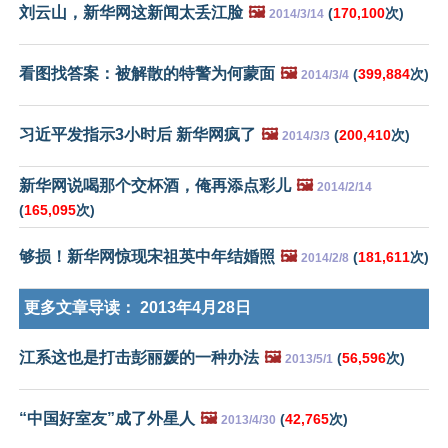
刘云山，新华网这新闻太丢江脸
🖼️
(
170,100
次)
2014/3/14
看图找答案：被解散的特警为何蒙面
🖼️
(
399,884
次)
2014/3/4
习近平发指示3小时后 新华网疯了
🖼️
(
200,410
次)
2014/3/3
新华网说喝那个交杯酒，俺再添点彩儿
🖼️
2014/2/14
(
165,095
次)
够损！新华网惊现宋祖英中年结婚照
🖼️
(
181,611
次)
2014/2/8
更多文章导读：
2013年4月28日
江系这也是打击彭丽媛的一种办法
🖼️
(
56,596
次)
2013/5/1
“中国好室友”成了外星人
🖼️
(
42,765
次)
2013/4/30