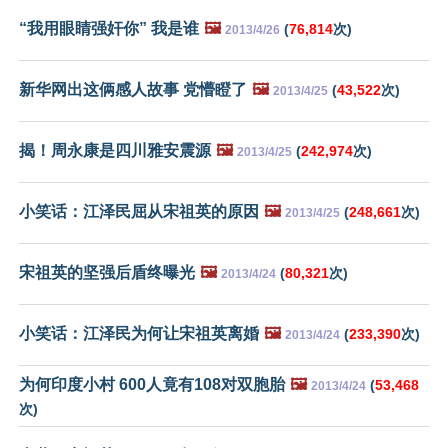
“我用眼睛强奸你” 我是谁
🖼️
(
76,814
次)
2013/4/26
新华网出这俩感人故事 党懵瞪了
🖼️
(
43,522
次)
2013/4/25
揭！周永康是四川雅安震源
🖼️
(
242,974
次)
2013/4/25
小笑话：江泽民屈从宋祖英的原因
🖼️
(
248,661
次)
2013/4/25
宋祖英的坚强后盾终曝光
🖼️
(
80,321
次)
2013/4/24
小笑话：江泽民为何让宋祖英离婚
🖼️
(
233,390
次)
2013/4/24
为何印度小村 600人竟有108对双胞胎
🖼️
(
53,468
2013/4/24
次)