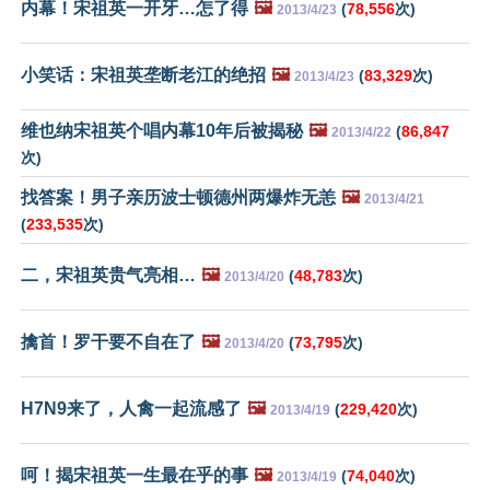
内幕！宋祖英一开牙…怎了得
🖼️
(
78,556
次)
2013/4/23
小笑话：宋祖英垄断老江的绝招
🖼️
(
83,329
次)
2013/4/23
维也纳宋祖英个唱内幕10年后被揭秘
🖼️
(
86,847
2013/4/22
次)
找答案！男子亲历波士顿德州两爆炸无恙
🖼️
2013/4/21
(
233,535
次)
二，宋祖英贵气亮相…
🖼️
(
48,783
次)
2013/4/20
擒首！罗干要不自在了
🖼️
(
73,795
次)
2013/4/20
H7N9来了，人禽一起流感了
🖼️
(
229,420
次)
2013/4/19
呵！揭宋祖英一生最在乎的事
🖼️
(
74,040
次)
2013/4/19