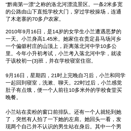
“黔南第一漂”之称的洛北河漂流景区。一条2米多宽
的公路由山下直抵学校大门，穿过学校操场，连通
了木老寨的70多户农家。
2010年9月16日，是14岁的女学生小兰遭遇恶梦的
一天。小兰身高1.45米。她家住在贵定县马场河乡
一个偏僻村庄的山顶上，距离落北河中学10多公
里。今年小升初考试，小兰考入落北河中学，就读
于该校初一(3)班，并在学校寝室住宿。
9月16日，星期四，21时上完晚自习后，小兰和同学
一起回到寝室，洗漱、聊天。22时过后，小兰感觉
肚子有点饿，便一个人前往10多米外的学校食堂买
晚餐。
小兰站在卖粉的窗口前排队。还有一个人就轮到她
了，突然有人拍了一下她的左肩。她回头一看，发
现两个自己并不认识的男生站在身后。其中一个男