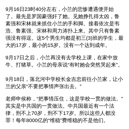
9月16日23时40分左右，小兰的悲惨遭遇便开始
了。最先是罗国豪强奸了她。见她挣扎得太凶，鲁
素强和宋林就来抓住小兰的手和脚。接着依次是韦
浩、鲁素强、宋林和周力涛扑上来。其中只有鲁素
强没有得逞。这5个男生均都是初三(3)班的学生，最
大的17岁，最小的15岁。没有一个达到成年。
9月17日之后，小兰再没有去学校上课，在家中放
牛、打猪草。小兰的母亲说“有时她会突然哭起来”。
9月18日，落北河中学校长金吉忠前往小兰家，让小
兰的父亲“不要把事情声张出去。”
老师申侯称，“把事情压住，这是学校一贯的做法。”
其实是中共国的一贯做法。中共国最近有一个法
律，刑不上70岁，刑不下17岁。所以这些人都没
罪！每年8000亿的“维稳”费维稳的不是他们。  