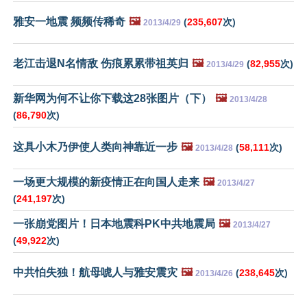
雅安一地震 频频传稀奇
🖼️
(
235,607
次)
2013/4/29
老江击退N名情敌 伤痕累累带祖英归
🖼️
(
82,955
次)
2013/4/29
新华网为何不让你下载这28张图片（下）
🖼️
2013/4/28
(
86,790
次)
这具小木乃伊使人类向神靠近一步
🖼️
(
58,111
次)
2013/4/28
一场更大规模的新疫情正在向国人走来
🖼️
2013/4/27
(
241,197
次)
一张崩党图片！日本地震科PK中共地震局
🖼️
2013/4/27
(
49,922
次)
中共怕失独！航母唬人与雅安震灾
🖼️
(
238,645
次)
2013/4/26