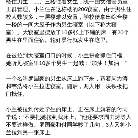
楼住男生，二、三楼住着女生，统一由女宿管员董
正群管理。小兰住在这栋楼的206寝室。由于男生住
校人数较多，一层楼难以安置，学校便拿出综合楼
一楼的一间大屋子作为男生寝室（以下称大寝
室）。大寝室里摆放了10多张上下铺的床，有20个
男生在里面住宿。轮奸暴行就发生在这里。
在被拉到大寝室门口的时候，小兰拼命抓住门框。
她听见寝室里10多个男生一起喊：“加油！加油！”
一个名叫罗国豪的男生从床上跑下来，帮着周力涛
和韦浩将小兰拉进寝室。随后，两人用一块铁板把
门抵住。
小兰被拉到付姓学生的床上。正在床上躺着的付同
学说：“不要把她拉到我床上。”他还要求周力涛等人
不要这样做。罗国豪和付同学吵了几句，3人又将小
兰拉到另一张床上。