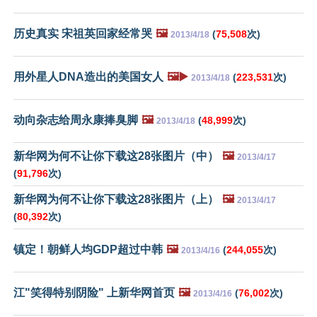
历史真实 宋祖英回家经常哭
🖼️
(
75,508
次)
2013/4/18
用外星人DNA造出的美国女人
🖼️▶️
(
223,531
次)
2013/4/18
动向杂志给周永康捧臭脚
🖼️
(
48,999
次)
2013/4/18
新华网为何不让你下载这28张图片（中）
🖼️
2013/4/17
(
91,796
次)
新华网为何不让你下载这28张图片（上）
🖼️
2013/4/17
(
80,392
次)
镇定！朝鲜人均GDP超过中韩
🖼️
(
244,055
次)
2013/4/16
江"笑得特别阴险" 上新华网首页
🖼️
(
76,002
次)
2013/4/16