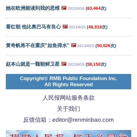
她在欧洲能读到我的思维
🖼️
(
63,464
次)
2013/4/16
看红朝 他比奥巴马有良心
🖼️
(
46,918
次)
2013/4/15
黄奇帆将不在重庆"如鱼得水"
🖼️
(
50,026
次)
2013/4/15
赵本山就是一颗朝鲜卫星
🖼️
(
58,150
次)
2013/4/15
Copyright© RMB Public Foundation Inc.
All Rights Reserved
人民报网站服务条款
关于我们
反馈信箱：
editor@renminbao.com