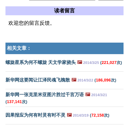
读者留言
欢迎您的留言反馈。
相关文章：
螺旋星系为何不螺旋 天文学家挠头
🖼️
(
221,027
次)
2014/3/25
新华网这要闻让江泽民魂飞魄散
🖼️
(
186,096
次)
2014/3/22
新华网一张克里米亚图片胜过千言万语
🖼️
2014/3/21
(
137,141
次)
因果报应为何有时灵有时不灵
🖼️
(
72,158
次)
2014/3/19