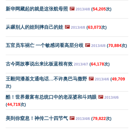
新华网藏起的就是这张航母照
🖼️
(
54,205
次)
2013/4/8
从碾别人的娃到摔自己的娃
🖼️
(
63,073
次)
2013/4/8
五官员车祸亡 一个敏感词看高层分歧
🖼️
(
70,884
次)
2013/4/8
古今两故事说出来比板蓝根有效
(
64,178
次)
2013/4/7
王毅同潘基文通电话…不许奥巴马撒野
🖼️
(
49,709
2013/4/6
次)
酷！世界最富有总统口中的老巫婆和斗鸡眼
🖼️
2013/4/6
(
44,719
次)
美到你窒息！神传二十四节气
🖼️
(
79,822
次)
2013/4/6