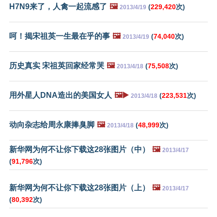
H7N9来了，人禽一起流感了
🖼️
(
229,420
次)
2013/4/19
呵！揭宋祖英一生最在乎的事
🖼️
(
74,040
次)
2013/4/19
历史真实 宋祖英回家经常哭
🖼️
(
75,508
次)
2013/4/18
用外星人DNA造出的美国女人
🖼️▶️
(
223,531
次)
2013/4/18
动向杂志给周永康捧臭脚
🖼️
(
48,999
次)
2013/4/18
新华网为何不让你下载这28张图片（中）
🖼️
2013/4/17
(
91,796
次)
新华网为何不让你下载这28张图片（上）
🖼️
2013/4/17
(
80,392
次)