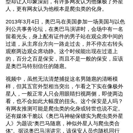
型却让人印象深刻，有许多网友认为他像极了外星
人，更有网友认为他根本是爬虫类的化身。
2013年3月4日，奥巴马在美国参加一场美国与以色
列公共事务论坛，在奥巴马演讲时，会场中有一名
留着光头，身上配有证件的男子站在观众席中间的
过道，从主席台方向一路走过去，并不停左右转头
观察两边观众席动静。这个时候能出现在过道上
的，百分之百是保安，而且不是一般的保安，应该
是奥巴马特别信任的随扈。
视频中，虽然无法清楚捕捉这名男随扈的清晰模
样，但其五官外型相当突出，乍看之下实在像极外
星人，一般正常人只会用眼睛扫视两侧，即使两边
看，也不会如此大幅度的扭头。这个保安是人吗？
有网友推测可能是爬虫类的化身或转世也说不定。
还有媒体干脆以《奥巴马神秘保镖实为爬虫类外星
人》为题说“奥巴马随扈，神似外星人与爬虫类合
体”。据说奥巴马演讲完，该保安人员也随机同行