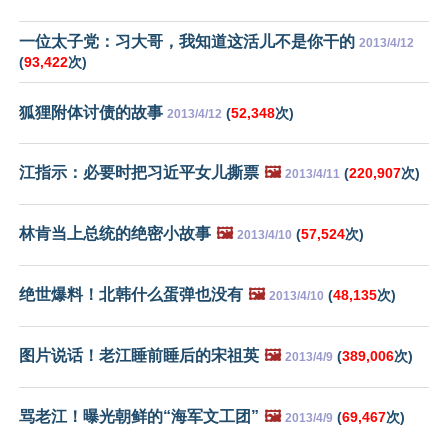
一位太子党：习大哥，我知道这活儿不是你干的
2013/4/12
(
93,422
次)
狐狸附体讨债的故事
(
52,348
次)
2013/4/12
江指示：必要时把习近平女儿撕票
🖼️
(
220,907
次)
2013/4/11
林肯当上总统的绝密小故事
🖼️
(
57,524
次)
2013/4/10
绝世爆料！北韩什么蛋弹也没有
🖼️
(
48,135
次)
2013/4/10
图片说话！老江睡前睡后的宋祖英
🖼️
(
389,006
次)
2013/4/9
骂老江！曝光朝鲜的“海军文工团”
🖼️
(
69,467
次)
2013/4/9