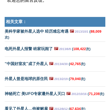
欢迎您的留言反馈。
相关文章：
美科学家被外星人选中 经历难忘奇遇
🖼️
(
88,009
2013/10/1
次)
电死外星人报警 砖家玩闹了
🖼️
(
108,422
次)
2013/6/9
“中国好室友”成了外星人
🖼️
(
42,765
次)
2013/4/30
外星人曾是地球的原住民
🖼️
(
79,040
次)
2013/2/19
神秘死亡 美UFO专家遭外星人灭口
🖼️
(
71,239
次)
2012/10/16
看见了外星人…他被解雇
🖼️
(
67,634
次)
2012/9/12