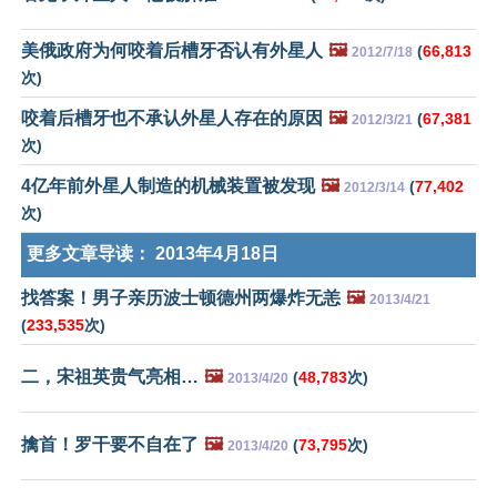
美俄政府为何咬着后槽牙否认有外星人
🖼️
(
66,813
2012/7/18
次)
咬着后槽牙也不承认外星人存在的原因
🖼️
(
67,381
2012/3/21
次)
4亿年前外星人制造的机械装置被发现
🖼️
(
77,402
2012/3/14
次)
更多文章导读：
2013年4月18日
找答案！男子亲历波士顿德州两爆炸无恙
🖼️
2013/4/21
(
233,535
次)
二，宋祖英贵气亮相…
🖼️
(
48,783
次)
2013/4/20
擒首！罗干要不自在了
🖼️
(
73,795
次)
2013/4/20