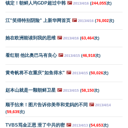
镇定！朝鲜人均GDP超过中韩
🖼️
(
244,055
次)
2013/4/16
江"笑得特别阴险" 上新华网首页
🖼️
(
76,002
次)
2013/4/16
她在欧洲能读到我的思维
🖼️
(
63,464
次)
2013/4/16
看红朝 他比奥巴马有良心
🖼️
(
46,918
次)
2013/4/15
黄奇帆将不在重庆"如鱼得水"
🖼️
(
50,026
次)
2013/4/15
赵本山就是一颗朝鲜卫星
🖼️
(
58,150
次)
2013/4/15
顺手拈来！图片告诉你美帝和党妈的不同
🖼️
2013/4/14
(
59,639
次)
TVBS骂金正恩 泄了中共的密
🖼️
(
54,653
次)
2013/4/13