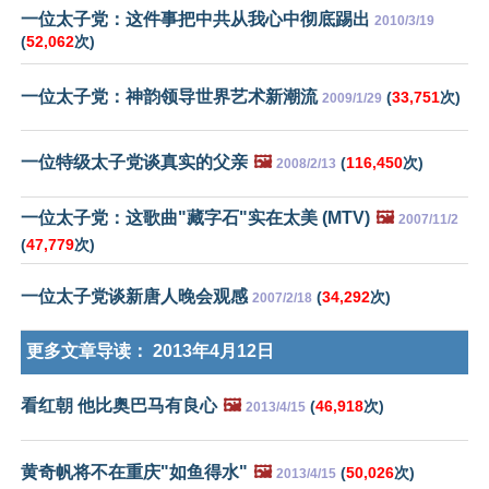
一位太子党：这件事把中共从我心中彻底踢出
2010/3/19
(
52,062
次)
一位太子党：神韵领导世界艺术新潮流
(
33,751
次)
2009/1/29
一位特级太子党谈真实的父亲
🖼️
(
116,450
次)
2008/2/13
一位太子党：这歌曲"藏字石"实在太美 (MTV)
🖼️
2007/11/2
(
47,779
次)
一位太子党谈新唐人晚会观感
(
34,292
次)
2007/2/18
更多文章导读：
2013年4月12日
看红朝 他比奥巴马有良心
🖼️
(
46,918
次)
2013/4/15
黄奇帆将不在重庆"如鱼得水"
🖼️
(
50,026
次)
2013/4/15