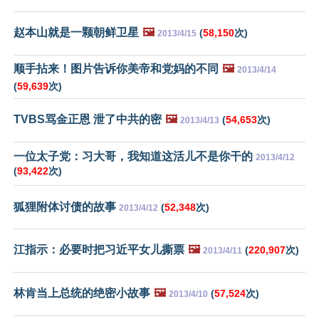
赵本山就是一颗朝鲜卫星
🖼️
(
58,150
次)
2013/4/15
顺手拈来！图片告诉你美帝和党妈的不同
🖼️
2013/4/14
(
59,639
次)
TVBS骂金正恩 泄了中共的密
🖼️
(
54,653
次)
2013/4/13
一位太子党：习大哥，我知道这活儿不是你干的
2013/4/12
(
93,422
次)
狐狸附体讨债的故事
(
52,348
次)
2013/4/12
江指示：必要时把习近平女儿撕票
🖼️
(
220,907
次)
2013/4/11
林肯当上总统的绝密小故事
🖼️
(
57,524
次)
2013/4/10