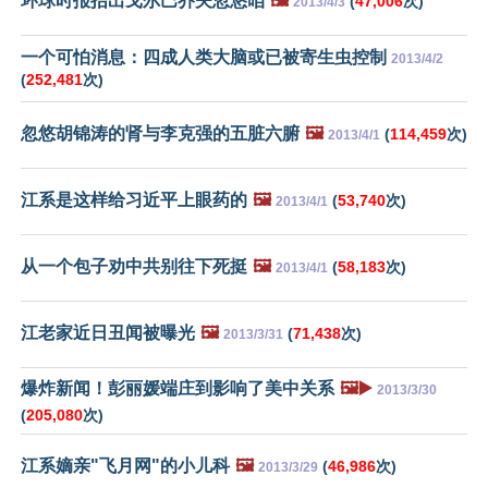
环球时报抬出戈尔巴乔夫忽悠咱
🖼️
(
47,006
次)
2013/4/3
一个可怕消息：四成人类大脑或已被寄生虫控制
2013/4/2
(
252,481
次)
忽悠胡锦涛的肾与李克强的五脏六腑
🖼️
(
114,459
次)
2013/4/1
江系是这样给习近平上眼药的
🖼️
(
53,740
次)
2013/4/1
从一个包子劝中共别往下死挺
🖼️
(
58,183
次)
2013/4/1
江老家近日丑闻被曝光
🖼️
(
71,438
次)
2013/3/31
爆炸新闻！彭丽媛端庄到影响了美中关系
🖼️▶️
2013/3/30
(
205,080
次)
江系嫡亲"飞月网"的小儿科
🖼️
(
46,986
次)
2013/3/29