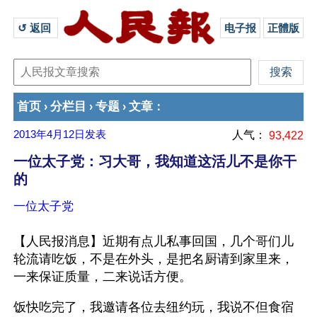
↺ 返回 
电子报
正體版
首页
分栏目
专题
文章
›
›
›
：
2013年4月12日
发表
人气：
93,422
一位太子党：习大哥，我知道这活儿不是你干
的
一位太子党
【人民报消息】近期有点儿私事回国，几个哥们儿
轮流请吃饭，不是在外头，是把名厨请到家里来，
一来保证质量，二来说话方便。
饭快吃完了，我邀请各位去纽约玩，我说不但食宿