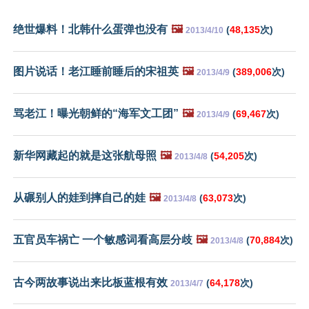
绝世爆料！北韩什么蛋弹也没有
🖼️
(
48,135
次)
2013/4/10
图片说话！老江睡前睡后的宋祖英
🖼️
(
389,006
次)
2013/4/9
骂老江！曝光朝鲜的“海军文工团”
🖼️
(
69,467
次)
2013/4/9
新华网藏起的就是这张航母照
🖼️
(
54,205
次)
2013/4/8
从碾别人的娃到摔自己的娃
🖼️
(
63,073
次)
2013/4/8
五官员车祸亡 一个敏感词看高层分歧
🖼️
(
70,884
次)
2013/4/8
古今两故事说出来比板蓝根有效
(
64,178
次)
2013/4/7