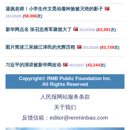
逼疯老师！小学生作文晃动着种族被灭绝的影子
🖼️
(
58,006
次)
2013/3/29
新华网点名 张召忠将军麻烦大了
🖼️
(
63,591
次)
2013/3/28
图片简述三呆婊江泽民的光辉历程
🖼️
(
83,739
次)
2013/3/28
习近平的演讲被新华网改动
🖼️
(
43,244
次)
2013/3/27
Copyright© RMB Public Foundation Inc.
All Rights Reserved
人民报网站服务条款
关于我们
反馈信箱：
editor@renminbao.com