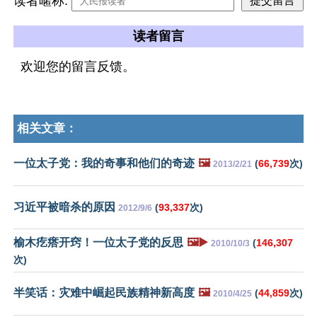
读者暱称:
读者留言
欢迎您的留言反馈。
相关文章：
一位太子党：我的奇事和他们的奇迹
🖼️
(
66,739
次)
2013/2/21
习近平被暗杀的原因
(
93,337
次)
2012/9/6
榆木疙瘩开窍！一位太子党的反思
🖼️▶️
(
146,307
2010/10/3
次)
半笑话：灾难中崛起民族精神新高度
🖼️
(
44,859
次)
2010/4/25