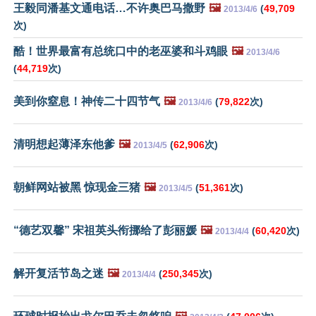
王毅同潘基文通电话…不许奥巴马撒野
🖼️
(
49,709
2013/4/6
次)
酷！世界最富有总统口中的老巫婆和斗鸡眼
🖼️
2013/4/6
(
44,719
次)
美到你窒息！神传二十四节气
🖼️
(
79,822
次)
2013/4/6
清明想起薄泽东他爹
🖼️
(
62,906
次)
2013/4/5
朝鲜网站被黑 惊现金三猪
🖼️
(
51,361
次)
2013/4/5
“德艺双馨” 宋祖英头衔挪给了彭丽媛
🖼️
(
60,420
次)
2013/4/4
解开复活节岛之迷
🖼️
(
250,345
次)
2013/4/4