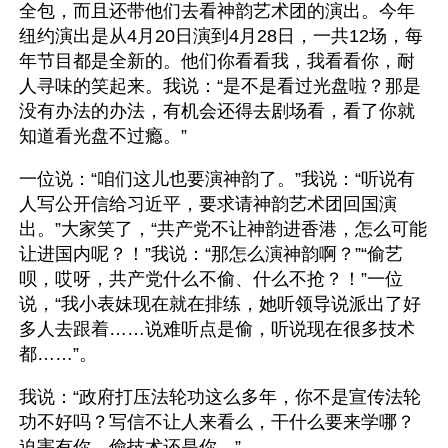
全包，而且还带他们去看神韵艺术团的演出。今年
纽约演出是从4月20日演到4月28日，一共12场，每
年节目都是全新的。他们你看看我，我看看你，耐
人寻味的笑起来。我说：“是不是看过光盘啦？那是
没有办法的办法，有机会还得去剧场看，看了你就
知道看光盘不过瘾。”
一位说：“咱们这儿也要演神韵了。”我说：“听说有
人写公开信给习近平，要求请神韵艺术团回国演
出。”大家笑了，“共产党不让神韵进香港，怎么可能
让进国内呢？！”我说：“那怎么演神韵啊？”“偷艺
呗，哎呀，共产党什么不偷、什么不抢？！”一位
说，“我小表妹现在就在排练，她听领导说派出了好
多人去跟着……说难听点是偷，听说现在很多技术
都……”。
我说：“政府打压法轮功这么多年，你不是宣传法轮
功不好吗？写信不让人来看么，干什么要来学哪？
迫害有你，偷技术还是你。”