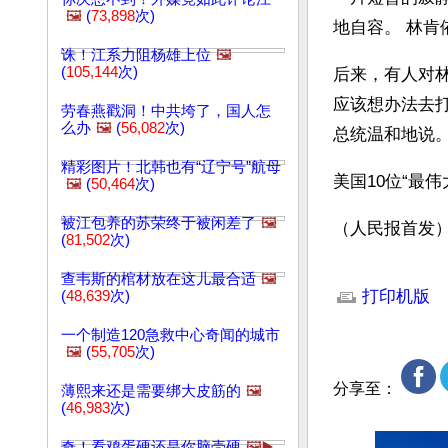
🖼️
(
73,898
次)
地自容。 林肯
诛！江系力阻杨雄上位
🖼️
(
105,144
次)
后来，有人对
应该想办法去打
劳春燕戳洞！中共垮了，国人怎
么办
🖼️
(
56,082
次)
总统温和地说
精彩图片！北韩也有“辽宁号”航母
美国10位“最
🖼️
(
50,464
次)
被江包养的苏荣终于被闲差了
🖼️
（人民报首发
(
81,502
次)
文章网址: http://w
查韦斯的棺材放在这儿最合适
🖼️
打印机版
(
48,639
次)
一个制造120急救中心奇闻的城市
🖼️
(
55,705
次)
分享至：
薄熙来还是需要绑大皮筋的
🖼️
(
46,983
次)
奇！看鸡蛋硬还是你脑壳硬
🖼️▶️