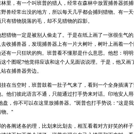
森林里，有一个叫班普的猎人，经常在森林中放置捕兽器抓捕
在野兽经常出没的地方，所以每天几乎都会捕到猎物。有一天
面只有猎物脱落的毛，却不见猎物的踪影。
他想猎物一定是被别人偷走了。于是在纸上画了一张很生气的
又去收捕兽器，发现捕兽器上有一片大树叶，树叶上画着一个
边还有一只狂吠的狗。班普看不懂那是什么意思。他想：明明
画这个图呢?他觉得应该和这个人见面说说理。于是，他又画
人站在捕兽器旁边。
阳挂在当空时，班普鼓着一肚子气来了，看到一个全身插满了
他。他们彼此语言不通，只能通过打手势来对话。印地安人用
地盘，你不可以在这里放捕兽器。”斑普也打手势说：“这是
物。”
脚的各阐述各的理，比划来比划去，相互看着对方好笑的样子