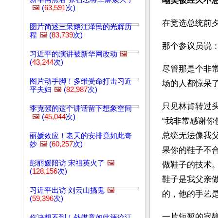
嘲笑被经久不
🖼️
(
63,591
次)
在竞选总统前
图片简述三呆婊江泽民的光辉历
程
🖼️
(
83,739
次)
那个参议员说
习近平的演讲被新华网改动
🖼️
(
43,244
次)
尽管那是个非
图片动手脚！多维受命打击习近
场的人都惊呆
平夫妇
🖼️
(
82,987
次)
只见林肯转过
李克强的这个讲话留下想象空间
🖼️
(
45,044
次)
“我非常感谢
总统无法像我
丽媛效应！老天的安排竟如此奇
妙
🖼️
(
60,257
次)
果你的鞋子不
彭丽媛陪访 宋祖英火了
🖼️
做鞋子的技术
(
128,156
次)
鞋子是我父亲
习近平出访 刘云山搞鬼
🖼️
的，他的手艺是
(
59,396
次)
一片短暂的寂
你决想不到！外媒竟如此评论江