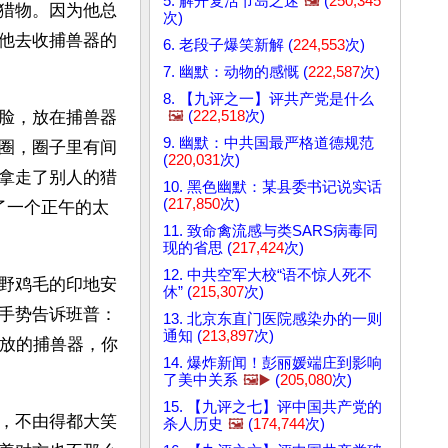
5. 解开复活节岛之迷
🖼️
(
250,345
猎物。因为他总
次)
他去收捕兽器的
6. 老段子爆笑新解 (
224,553
次)
7. 幽默：动物的感慨 (
222,587
次)
8. 【九评之一】评共产党是什么
🖼️
(
222,518
次)
脸，放在捕兽器
9. 幽默：中共国最严格道德规范
圈，圈子里有间
(
220,031
次)
拿走了别人的猎
10. 黑色幽默：某县委书记说实话
(
217,850
次)
了一个正午的太
11. 致命禽流感与类SARS病毒同
现的省思 (
217,424
次)
12. 中共空军大校“语不惊人死不
野鸡毛的印地安
休” (
215,307
次)
手势告诉班普：
13. 北京东直门医院感染办的一则
通知 (
213,897
次)
我放的捕兽器，你
14. 爆炸新闻！彭丽媛端庄到影响
了美中关系
🖼️▶️
(
205,080
次)
15. 【九评之七】评中国共产党的
，不由得都大笑
杀人历史
🖼️
(
174,744
次)