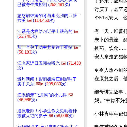
了起来，敌对
已被寄生虫控制 (
252,481
次)
讨厌了，甚至
忽悠胡锦涛的肾与李克强的五脏
六腑
🖼️
(
114,459
次)
有一天，班普
江系是这样给习近平上眼药的
🖼️
(
53,740
次)
未卜的悬崖。
从一个包子劝中共别往下死挺
🖼️
换药、饮食…
(
58,183
次)
安人拿走的猎
江老家近日丑闻被曝光
🖼️
(
71,438
次)
更令人想不到
在康复之后，
爆炸新闻！彭丽媛端庄到影响了
美中关系
🖼️▶️
(
205,080
次)
继母讲完故事，
江系嫡亲"飞月网"的小儿科
🖼️
(
46,986
次)
妈。”林肯不好
逼疯老师！小学生作文晃动着种
小林肯牢牢记
族被灭绝的影子
🖼️
(
58,006
次)
新华网点名 张召忠将军麻烦大了