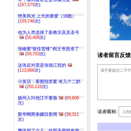
(
167,579
次)
绝美风光 上天的垂爱（16图）
(
159,746
次)
他为人类选择了新教宗及其圣号
🖼️
(
55,408
次)
张峻要“留住雷锋” 阎王爷恩准了
🖼️
(
59,703
次)
读者留言反馈
这张反对票是张德江投的
🖼️
(
113,866
次)
小笑话：看图找答案 有几个二奶
🖼️
(
255,116
次)
扬州人叫他江不要脸
🖼️
(
69,608
次)
读者暱称:
新华网两条瞩目新闻
🖼️
(
38,311
次)
腾讯损了点儿…此照无声胜有声