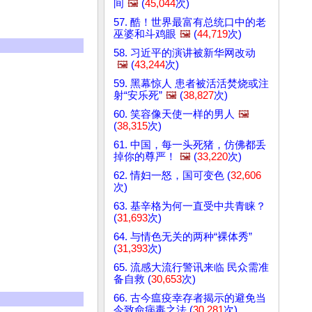
间
🖼️
(
45,044
次)
57. 酷！世界最富有总统口中的老
巫婆和斗鸡眼
🖼️
(
44,719
次)
58. 习近平的演讲被新华网改动
🖼️
(
43,244
次)
59. 黑幕惊人 患者被活活焚烧或注
射“安乐死”
🖼️
(
38,827
次)
60. 笑容像天使一样的男人
🖼️
(
38,315
次)
61. 中国，每一头死猪，仿佛都丢
掉你的尊严！
🖼️
(
33,220
次)
62. 情妇一怒，国可变色 (
32,606
次)
63. 基辛格为何一直受中共青睐？
(
31,693
次)
64. 与情色无关的两种“裸体秀”
(
31,393
次)
65. 流感大流行警讯来临 民众需准
备自救 (
30,653
次)
66. 古今瘟疫幸存者揭示的避免当
今致命病毒之法 (
30,281
次)