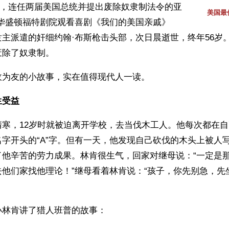
14日，连任两届美国总统并提出废除奴隶制法令的亚
美国最
在华盛顿福特剧院观看喜剧《我们的美国亲戚》
主派遣的奸细约翰·布斯枪击头部，次日晨逝世，终年56岁
废除了奴隶制。
敌为友的小故事，实在值得现代人一读。
生受益
清寒，12岁时就被迫离开学校，去当伐木工人。他每次都在
字开头的“A”字。但有一天，他发现自己砍伐的木头上被人写
了他辛苦的劳力成果。林肯很生气，回家对继母说：“一定是
去他们家找他理论！”继母看着林肯说：“孩子，你先别急，先
小林肯讲了猎人班普的故事：