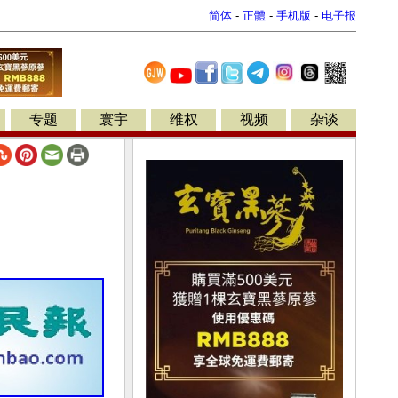
简体
-
正體
-
手机版
-
电子报
专题
寰宇
维权
视频
杂谈