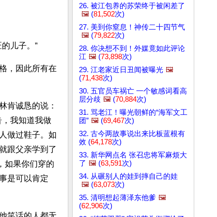
26. 被江包养的苏荣终于被闲差了
🖼️
(
81,502
次)
27. 美到你窒息！神传二十四节气
🖼️
(
79,822
次)
的儿子。”
28. 你决想不到！外媒竟如此评论
江
🖼️
(
73,898
次)
格，因此所有在
29. 江老家近日丑闻被曝光
🖼️
(
71,438
次)
30. 五官员车祸亡 一个敏感词看高
层分歧
🖼️
(
70,884
次)
林肯诚恳的说：
31. 骂老江！曝光朝鲜的“海军文工
告，我知道我做
团”
🖼️
(
69,467
次)
32. 古今两故事说出来比板蓝根有
人做过鞋子。如
效 (
64,178
次)
就跟父亲学到了
33. 新华网点名 张召忠将军麻烦大
了
🖼️
(
63,591
次)
，如果你们穿的
34. 从碾别人的娃到摔自己的娃
事是可以肯定
🖼️
(
63,073
次)
35. 清明想起薄泽东他爹
🖼️
(
62,906
次)
他笑话的人都无