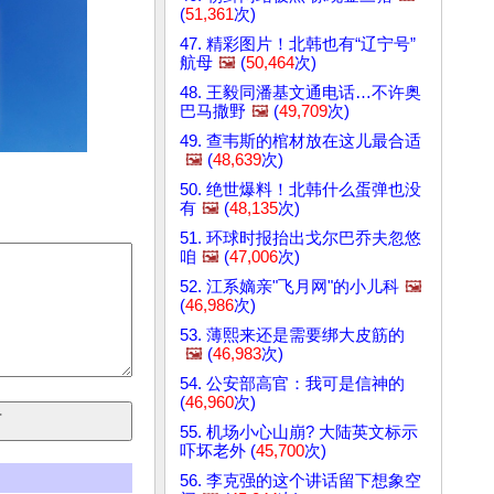
(
51,361
次)
47. 精彩图片！北韩也有“辽宁号”
航母
🖼️
(
50,464
次)
48. 王毅同潘基文通电话…不许奥
巴马撒野
🖼️
(
49,709
次)
49. 查韦斯的棺材放在这儿最合适
🖼️
(
48,639
次)
50. 绝世爆料！北韩什么蛋弹也没
有
🖼️
(
48,135
次)
51. 环球时报抬出戈尔巴乔夫忽悠
咱
🖼️
(
47,006
次)
52. 江系嫡亲"飞月网"的小儿科
🖼️
(
46,986
次)
53. 薄熙来还是需要绑大皮筋的
🖼️
(
46,983
次)
54. 公安部高官：我可是信神的
(
46,960
次)
55. 机场小心山崩? 大陆英文标示
吓坏老外 (
45,700
次)
56. 李克强的这个讲话留下想象空