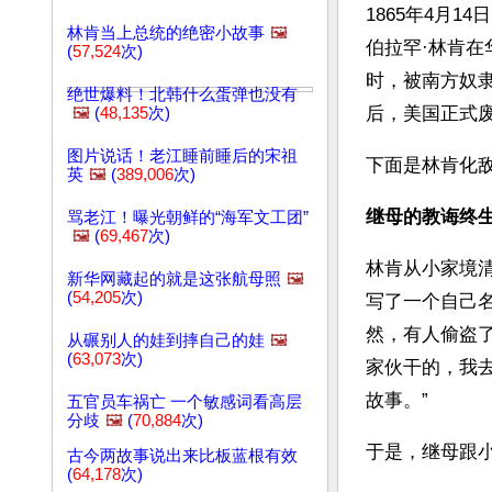
1865年4月
林肯当上总统的绝密小故事
🖼️
伯拉罕·林肯
(
57,524
次)
时，被南方奴隶
绝世爆料！北韩什么蛋弹也没有
后，美国正式
🖼️
(
48,135
次)
图片说话！老江睡前睡后的宋祖
下面是林肯化
英
🖼️
(
389,006
次)
继母的教诲终
骂老江！曝光朝鲜的“海军文工团”
🖼️
(
69,467
次)
林肯从小家境
新华网藏起的就是这张航母照
🖼️
(
54,205
次)
写了一个自己名
然，有人偷盗
从碾别人的娃到摔自己的娃
🖼️
(
63,073
次)
家伙干的，我
故事。”
五官员车祸亡 一个敏感词看高层
分歧
🖼️
(
70,884
次)
于是，继母跟
古今两故事说出来比板蓝根有效
(
64,178
次)