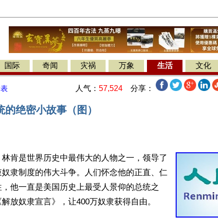
国际
奇闻
灾祸
万象
生活
文化
人气：
57,524
分享：
发表
统的绝密小故事（图）
】林肯是世界历史中最伟大的人物之一，领导了
束奴隶制度的伟大斗争。人们怀念他的正直、仁
性，他一直是美国历史上最受人景仰的总统之
解放奴隶宣言》，让400万奴隶获得自由。