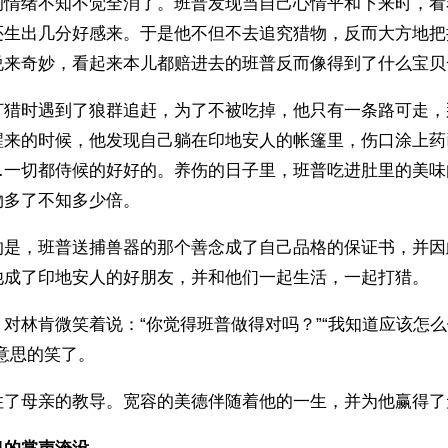
的情绪不知不觉全消了。班普发现当自己心情平和下来时，看
还生出几分好感来。于是他不但不去追究猎物，反而大方地把
打猎时遇到了狼群追赶，为了不被吃掉，他只有一条路可走，
醒来的时候，他发现自己躺在印地安人的帐篷里，伤口涂上药
…一切都侍候的好好的。养伤的日子里，班普吃进肚里的美味
物多了不知多少倍。
的是，班普送捕兽器的那个善念成了自己品格的保证书，并因
他成了印地安人的好朋友，并和他们一起生活，一起打猎。
对林肯微笑着说：“你觉得班普做得对吗？”“我知道应该怎
意思的笑了。
住了母亲的教导。宽容的美德伴随着他的一生，并为他赢得了