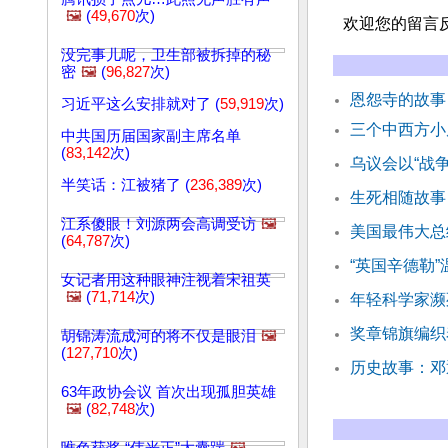
🖼️
(
49,670
次)
欢迎您的留言
没完事儿呢，卫生部被拆掉的秘
密
🖼️
(
96,827
次)
恩怨寺的故
习近平这么安排就对了 (
59,919
次)
三个中西方小
中共国历届国家副主席名单
(
83,142
次)
乌议会以“战
半笑话：江被猪了 (
236,389
次)
生死相随故事
江系傻眼！刘源两会高调受访
🖼️
美国最伟大总
(
64,787
次)
“英国辛德勒
女记者用这种眼神注视着宋祖英
🖼️
(
71,714
次)
年轻科学家濒
奖章锦旗编织
胡锦涛流成河的将不仅是眼泪
🖼️
(
127,710
次)
历史故事：邓
63年政协会议 首次出现孤胆英雄
🖼️
(
82,748
次)