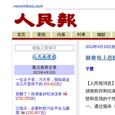
首页
要闻
内幕
时事
幽默
2013年4月10日
林肯当上总
重点推荐文章
子慧
2013年4月10日
一位太子党：习大哥，我知道这
【人民报消息
活儿不是你干的 (
93,422
次)
拯救联邦和结
笑翻了！你准备好吐沫没有
🖼️
(
232,292
次)
慈和坚强的个
一。通过颁布《
江指示：必要时把习近平女儿撕
票
🖼️
(
220,907
次)