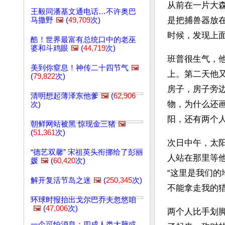
从前在一片大
王毅同潘基文通电话…不许奥巴
是把捕兽器放
马撒野
🖼️
(
49,709
次)
时候，发现上
酷！世界最富有总统口中的老巫
婆和斗鸡眼
🖼️
(
44,719
次)
班普很生气，
美到你窒息！神传二十四节气
🖼️
上。第二天他
(
79,822
次)
房子，房子旁
清明想起薄泽东他爹
🖼️
(
62,906
物，为什么还
次)
阳，还有两个
朝鲜网站被黑 惊现金三猪
🖼️
(
51,361
次)
次日中午，太
“德艺双馨” 宋祖英头衔挪给了彭丽
人站在那里等
媛
🖼️
(
60,420
次)
“这里是我们的
解开复活节岛之迷
🖼️
(
250,345
次)
不能拿走我的猎
环球时报抬出戈尔巴乔夫忽悠咱
🖼️
(
47,006
次)
两个人比手划
一个可怕消息：四成人类大脑或