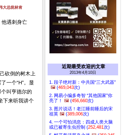
伟大总统林肯
。他遇刺身亡
近期最受欢迎的文章
2013年4月10日
自己砍倒的树木上
1. 段子绝对新：中共国“三大武器”
了一个“H”。显
🖼️
(
469,043
次)
那个叫亨德尔的
2. 网易小编多奇智 “其他国家”你
坐下来听我讲个
亮了！
🖼️
(
456,660
次)
3. 图片说话！老江睡前睡后的宋
祖英
🖼️
(
389,006
次)
4. 一个可怕消息：四成人类大脑
或已被寄生虫控制 (
252,481
次)