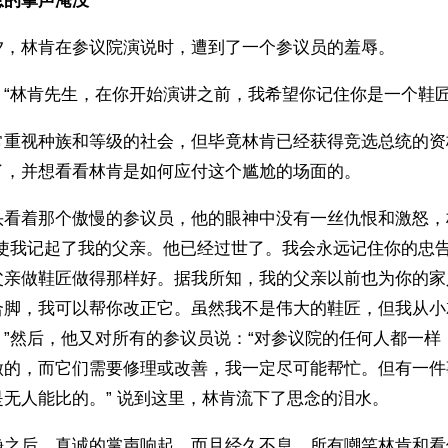
息的掌声淹没
夕，林肯在参议院演说时，遭到了一个参议员的羞辱。
：“林肯先生，在你开始演讲之前，我希望你记住你是一个鞋匠
常重视种族和等级的社会，但毕竟林肯已经获得竞选总统的资
了，并想看看林肯是如何应付这个尴尬的场面的。
头看着那个傲慢的参议员，他的眼神中没有一丝仇恨和激怒，
你使我记起了我的父亲。他已经过世了。我会永远记住你的忠
父亲做鞋匠做得那样好。据我所知，我的父亲以前也为你的家
合脚，我可以帮你改正它。虽然我不是伟大的鞋匠，但我从小
。”然后，他又对所有的参议员说：“对参议院的任何人都一样
做的，而它们需要修理或改善，我一定尽可能帮忙。但有一件
无人能比的。” 说到这里，林肯流下了思念的泪水。
静之后，真诚的掌声响起，而且经久不息。所有嘲笑林肯和看