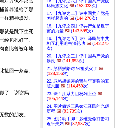
着对方也不那么
16. 【九评之六】评中国共产党破
坏民族文化
🖼️
(
153,033
次)
捕兽器送给了那
17. 【九评之二】评中国共产党是
个印地安人。说来奇妙，看起来本儿都赔进去的班普反而像得到了什么宝贝一样精神焕发。 
怎样起家的
🖼️
(
144,276
次)
18. 【九评之四】评共产党是反宇
宙的力量
🖼️
(
143,599
次)
那就是跳下生死
19. 【九评之五】评江泽民与中共
已经包扎好了。
相互利用迫害法轮功
🖼️
(
143,275
次)
肉食比曾被印地
20. 【九评之三】评中国共产党的
暴政
🖼️
(
141,693
次)
21. 彭丽媛陪访 宋祖英火了
🖼️
此捡回一条命。
(
128,156
次)
22. 忽悠胡锦涛的肾与李克强的五
脏六腑
🖼️
(
114,459
次)
么做了，谢谢妈
23. 诛！江系力阻杨雄上位
🖼️
(
105,144
次)
24. 图片简述三呆婊江泽民的光辉
历程
🖼️
(
83,739
次)
无数的朋友。
25. 图片动手脚！多维受命打击习
近平夫妇
🖼️
(
82,987
次)