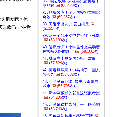
36. “德艺双馨” 宋祖英头衔挪给了
彭丽媛
🖼️
(
60,420
次)
37. 丽媛效应！老天的安排竟如此
奇妙
🖼️
(
60,257
次)
成为朋友呢？你
38. 习近平出访 刘云山搞鬼
🖼️
灭政敌吗？”林肯
(
59,396
次)
39. 从一个包子劝中共别往下死挺
🖼️
(
58,183
次)
40. 逼疯老师！小学生作文晃动着
种族被灭绝的影子
🖼️
(
58,006
次)
41. 林肯当上总统的绝密小故事
🖼️
(
57,524
次)
42. 劳春燕戳洞！中共垮了，国人
怎么办
🖼️
(
56,082
次)
43. 一个制造120急救中心奇闻的
城市
🖼️
(
55,705
次)
44. 新华网藏起的就是这张航母照
🖼️
(
54,205
次)
45. 江系是这样给习近平上眼药的
🖼️
(
53,740
次)
46. 朝鲜网站被黑 惊现金三猪
🖼️