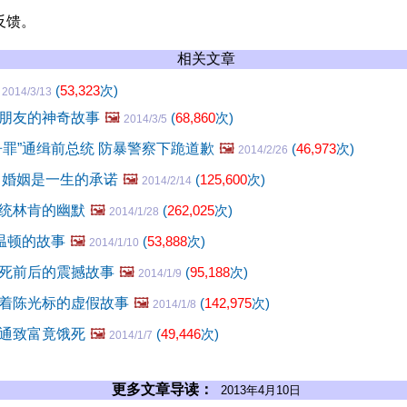
反馈。
相关文章
事
(
53,323
次)
2014/3/13
朋友的神奇故事
🖼️
(
68,860
次)
2014/3/5
争罪”通缉前总统 防暴警察下跪道歉
🖼️
(
46,973
次)
2014/2/26
 婚姻是一生的承诺
🖼️
(
125,600
次)
2014/2/14
统林肯的幽默
🖼️
(
262,025
次)
2014/1/28
”温顿的故事
🖼️
(
53,888
次)
2014/1/10
死前后的震撼故事
🖼️
(
95,188
次)
2014/1/9
着陈光标的虚假故事
🖼️
(
142,975
次)
2014/1/8
通致富竟饿死
🖼️
(
49,446
次)
2014/1/7
更多文章导读：
2013年4月10日