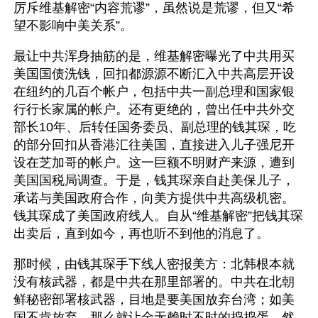
厉斥维基解密“内容荒谬”，虽然说是荒谬，但又“希
望不影响中美关系”。
最让中共浑身抽筋的是，维基解密曝光了中共用买
美国国债洗钱，回扣都源源不断汇入中共高层开设
在纽约的几百个帐户，包括中共一副总理和国家银
行行长家属的帐户。还有更绝的，曾出任中共外交
部长10年、后转任国务委员、副总理的钱其琛，吃
的部分回扣从香港汇往美国，直接进入儿子强尼开
设在芝加哥的帐户。这一巨额不明财产来源，遭到
美国国税局调查。于是，钱其琛亲自赴美保儿子，
承诺与美国政府合作，向美方提供中共高级机密。
钱其琛成了美国政府线人。自从“维基解密”把钱其琛
出卖后，直到如今，再也听不到他的消息了。
那时候，由钱其琛手下线人密报美方：北韩根本就
没有核武器，都是中共在那里部署的。中共在北朝
鲜秘密部署核武器，目地是要美国放弃台湾；如美
国不肯放弃，那么就让金无赖时不时的捣捣蛋，然