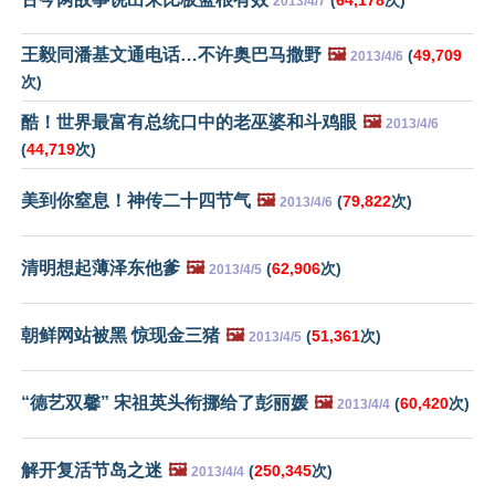
2013/4/7
王毅同潘基文通电话…不许奥巴马撒野
🖼️
(
49,709
2013/4/6
次)
酷！世界最富有总统口中的老巫婆和斗鸡眼
🖼️
2013/4/6
(
44,719
次)
美到你窒息！神传二十四节气
🖼️
(
79,822
次)
2013/4/6
清明想起薄泽东他爹
🖼️
(
62,906
次)
2013/4/5
朝鲜网站被黑 惊现金三猪
🖼️
(
51,361
次)
2013/4/5
“德艺双馨” 宋祖英头衔挪给了彭丽媛
🖼️
(
60,420
次)
2013/4/4
解开复活节岛之迷
🖼️
(
250,345
次)
2013/4/4