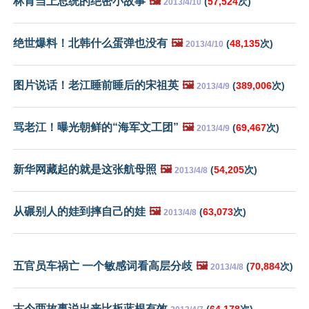
林肯当上总统的绝密小故事
🖼️
(
57,524
次)
2013/4/10
绝世爆料！北韩什么蛋弹也没有
🖼️
(
48,135
次)
2013/4/10
图片说话！老江睡前睡后的宋祖英
🖼️
(
389,006
次)
2013/4/9
骂老江！曝光朝鲜的“海军文工团”
🖼️
(
69,467
次)
2013/4/9
新华网藏起的就是这张航母照
🖼️
(
54,205
次)
2013/4/8
从碾别人的娃到摔自己的娃
🖼️
(
63,073
次)
2013/4/8
五官员车祸亡 一个敏感词看高层分歧
🖼️
(
70,884
次)
2013/4/8
古今两故事说出来比板蓝根有效
(
64,178
次)