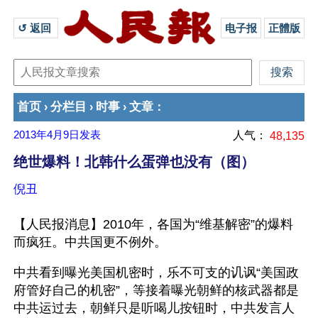
↺ 返回 
电子报
正體版
首页
分栏目
时事
文章
›
›
›
：
2013年4月9日
发表
人气：
48,135
绝世爆料！北韩什么蛋弹也没有（图）
倪丑
【人民报消息】2010年，各国为“维基解密”的爆料
而疯狂。中共国更不例外。
中共看到曝光美国机密时，乐不可支的讥讽“美国政
府管好自己的机密”，等接着曝光朝鲜的核武器都是
中共运过去，朝鲜只是听喝儿按钮时，中共发言人