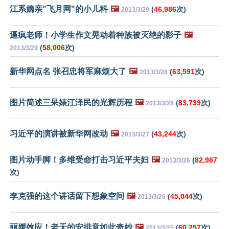
江系嫡亲"飞月网"的小儿科
🖼️
(
46,986
次)
2013/3/29
逼疯老师！小学生作文晃动着种族被灭绝的影子
🖼️
(
58,006
次)
2013/3/29
新华网点名 张召忠将军麻烦大了
🖼️
(
63,591
次)
2013/3/28
图片简述三呆婊江泽民的光辉历程
🖼️
(
83,739
次)
2013/3/28
习近平的演讲被新华网改动
🖼️
(
43,244
次)
2013/3/27
图片动手脚！多维受命打击习近平夫妇
🖼️
(
82,987
2013/3/26
次)
李克强的这个讲话留下想象空间
🖼️
(
45,044
次)
2013/3/26
丽媛效应！老天的安排竟如此奇妙
🖼️
(
60,257
次)
2013/3/25