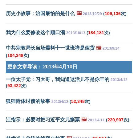
历史小故事：治国最怕的是什么
🖼️
(
109,136
次)
2013/10/29
我为什么要修改这个顺口溜
(
184,181
次)
2013/10/13
中共宗教局长当场爆料十一世班禅是假货
🖼️
2013/9/14
(
104,348
次)
更多文章导读：
2013年4月10日
一位太子党：习大哥，我知道这活儿不是你干的
2013/4/12
(
93,422
次)
狐狸附体讨债的故事
(
52,348
次)
2013/4/12
江指示：必要时把习近平女儿撕票
🖼️
(
220,907
次)
2013/4/11