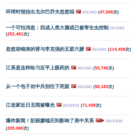
环球时报抬出戈尔巴乔夫忽悠咱
🖼️
(
47,006
次)
2013/4/3
一个可怕消息：四成人类大脑或已被寄生虫控制
2013/4/2
(
252,481
次)
忽悠胡锦涛的肾与李克强的五脏六腑
🖼️
(
114,459
次)
2013/4/1
江系是这样给习近平上眼药的
🖼️
(
53,740
次)
2013/4/1
从一个包子劝中共别往下死挺
🖼️
(
58,183
次)
2013/4/1
江老家近日丑闻被曝光
🖼️
(
71,438
次)
2013/3/31
爆炸新闻！彭丽媛端庄到影响了美中关系
🖼️▶️
2013/3/30
(
205,080
次)