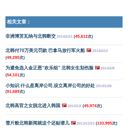
相关文章：
非洲博茨瓦纳与北韩断交
(
45,612
次)
2014/2/21
北韩付70万美元罚款 巴拿马放行军火船
🖼️
2014/2/12
(
49,295
次)
为避免选入金正恩“欢乐组” 北韩女生划伤脸
🖼️
2014/2/9
(
54,101
次)
小知识:什么是离岸公司,设立离岸公司的好处
2014/1/26
(
91,689
次)
北韩高官之女脱北进入韩国
🖼️
(
45,974
次)
2014/1/2
雪片般北韩新闻就这个还贴谱儿
🖼️
(
133,995
次)
2013/12/23