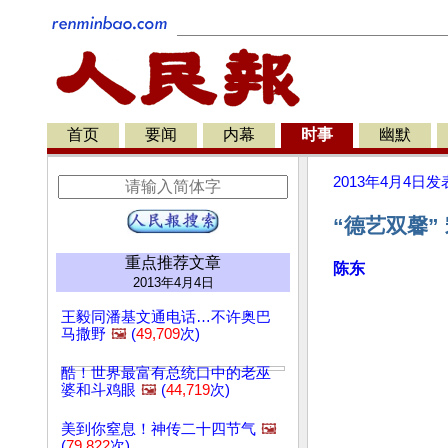
首页
要闻
内幕
时事
幽默
2013年4月4日
发
“德艺双馨
重点推荐文章
陈东
2013年4月4日
王毅同潘基文通电话…不许奥巴
马撒野
🖼️
(
49,709
次)
酷！世界最富有总统口中的老巫
婆和斗鸡眼
🖼️
(
44,719
次)
美到你窒息！神传二十四节气
🖼️
(
79,822
次)