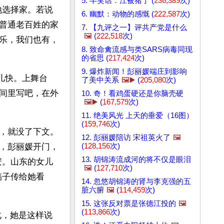
5. 半笑话：江被猪了 (
236,389
次)
地选择家。若说
6. 幽默：动物的感慨 (
222,587
次)
普通老百姓的家
7. 【九评之一】评共产党是什么
🖼️
(
222,518
次)
乐，我们也有，
8. 致命禽流感与类SARS病毒同现
的省思 (
217,424
次)
9. 爆炸新闻！彭丽媛端庄到影响
儿快。上舞台
了美中关系
🖼️▶️
(
205,080
次)
间里写吧，在外
10. 奇！看鸡蛋硬还是你脑壳硬
🖼️▶️
(
167,579
次)
11. 绝美风光 上天的垂爱（16图）
(
159,746
次)
，就没了下文。
12. 彭丽媛陪访 宋祖英火了
🖼️
(
128,156
次)
，彭丽媛开门，
13. 胡锦涛流成河的将不仅是眼泪
安。山东的女儿
🖼️
(
127,710
次)
稿子传给她看
14. 忽悠胡锦涛的肾与李克强的五
脏六腑
🖼️
(
114,459
次)
15. 这张反对票是张德江投的
🖼️
(
113,866
次)
化，她是这样说