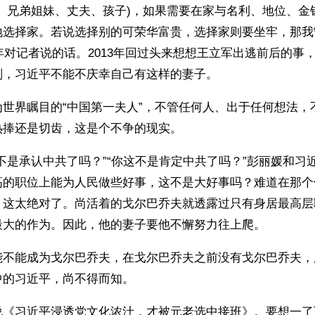
母、兄弟姐妹、丈夫、孩子)，如果需要在家与名利、地位、金
地选择家。若说选择别的可荣华富贵，选择家则要坐牢，那我
4年对记者说的话。2013年回过头来想想王立军出逃前后的事
划，习近平不能不庆幸自己有这样的妻子。
为世界瞩目的“中国第一夫人”，不管任何人、出于任何想法，
热捧还是切齿，这是个不争的现实。
不是承认中共了吗？”“你这不是肯定中共了吗？”彭丽媛和习
高的职位上能为人民做些好事，这不是大好事吗？难道在那个
？这太绝对了。尚活着的戈尔巴乔夫就透露过只有身居最高层
最大的作为。因此，他的妻子要他不懈努力往上爬。
能不能成为戈尔巴乔夫，在戈尔巴乔夫之前没有戈尔巴乔夫，
中的习近平，尚不得而知。
说《习近平浸透党文化浓汁，才被元老选中接班》。要想一了