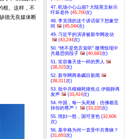
47. 机场小心山崩? 大陆英文标示
的根。这样，不
吓坏老外 (
45,700
次)
缺德无良媒体断
48. 李克强的这个讲话留下想象空
间
🖼️
(
45,044
次)
49. 习近平的演讲被新华网改动
🖼️
(
43,244
次)
50. “绝不是危言耸听” 微博惊现中
共最恐惧段子
🖼️
(
40,683
次)
51. 笑容像天使一样的男人
🖼️
(
38,315
次)
52. 新华网两条瞩目新闻
🖼️
(
38,311
次)
53. 批中共模糊死猪焦点 伊能静再
发声
🖼️
(
33,414
次)
54. 中国，每一头死猪，仿佛都丢
掉你的尊严！
🖼️
(
33,220
次)
55. 情妇一怒，国可变色 (
32,606
次)
56. 基辛格为何一直受中共青睐？
(
31,693
次)