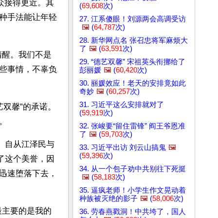
众接得更近。其
(
69,608
次)
种手法能让年轻
27. 江系傻眼！刘源两会高调受访
🖼️
(
64,787
次)
28. 新华网点名 张召忠将军麻烦大
了
🖼️
(
63,591
次)
清醒。我们不是
29. “德艺双馨” 宋祖英头衔挪给了
些事情，不辜负
彭丽媛
🖼️
(
60,420
次)
30. 丽媛效应！老天的安排竟如此
奇妙
🖼️
(
60,257
次)
31. 习近平这么安排就对了
艺双馨”的承诺。
(
59,919
次)
。
32. 张峻要“留住雷锋” 阎王爷恩准
了
🖼️
(
59,703
次)
。自从江泽民与
33. 习近平出访 刘云山搞鬼
🖼️
(
59,396
次)
了这个美誉，因
34. 从一个包子劝中共别往下死挺
迅速堕落下去，
🖼️
(
58,183
次)
35. 逼疯老师！小学生作文晃动着
种族被灭绝的影子
🖼️
(
58,006
次)
最主要的是我的
36. 劳春燕戳洞！中共垮了，国人