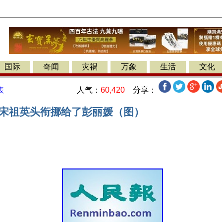
国际
奇闻
灾祸
万象
生活
文化
人气：
60,420
分享：
表
” 宋祖英头衔挪给了彭丽媛（图）