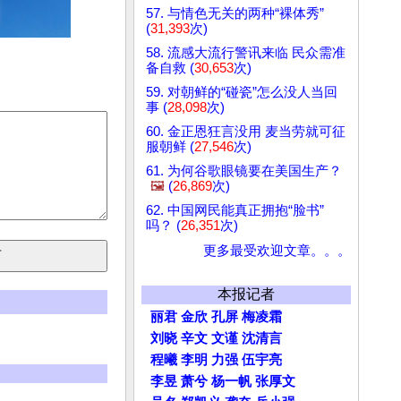
57. 与情色无关的两种“裸体秀”
(
31,393
次)
58. 流感大流行警讯来临 民众需准
备自救 (
30,653
次)
59. 对朝鲜的“碰瓷”怎么没人当回
事 (
28,098
次)
60. 金正恩狂言没用 麦当劳就可征
服朝鲜 (
27,546
次)
61. 为何谷歌眼镜要在美国生产？
🖼️
(
26,869
次)
62. 中国网民能真正拥抱“脸书”
吗？ (
26,351
次)
更多最受欢迎文章。。。
本报记者
丽君
金欣
孔屏
梅凌霜
刘晓
辛文
文谨
沈清言
程曦
李明
力强
伍宇亮
李昱
萧兮
杨一帆
张厚文