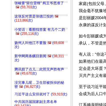
张峻要“留住雷锋” 阎王爷恩准了
家庭(包括父
🖼️
(
59,703
次)
我会毫不犹豫
这张反对票是张德江投的
🖼️
是彭丽媛200
(
113,866
次)
永康的谋反计
小笑话：看图找答案 有几个二奶
🖼️
(
255,116
次)
如今彭丽媛成
扬州人叫他江不要脸
🖼️
(
69,608
承认，不管是
次)
有人说：“你这
新华网两条瞩目新闻
🖼️
(
38,311
次)
如果他们在最
定会是大坏蛋
腾讯损了点儿…此照无声胜有声
🖼️
(
49,670
次)
灭共产主义有
没完事儿呢，卫生部被拆掉的秘
至于说习近平
密
🖼️
(
96,827
次)
会成为后人口
习近平这么安排就对了 (
59,919
次)
中共国历届国家副主席名单
江系嫡亲明镜
(
83,142
次)