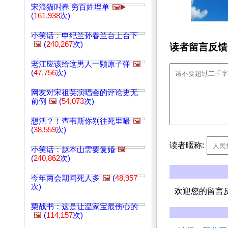
宋浪猫叫春 穷百姓埋单
🖼️▶️
(
161,938
次)
小笑话：申纪兰孙春兰台上台下
🖼️
(
240,267
次)
读者留言反馈
老江应该给这男人一颗原子弹
🖼️
(
47,756
次)
网友对宋祖英演唱会的评论史无
前例
🖼️
(
54,073
次)
想活？！查韦斯你别往死里嘬
🖼️
(
38,559
次)
读者暱称:
小笑话：赵本山需要复婚
🖼️
(
240,862
次)
今年两会期间死人多
🖼️
(
48,957
次)
欢迎您的留言
栗战书：这是让温家宝最伤心的
🖼️
(
114,157
次)