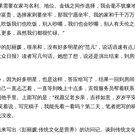
如果需要在家与名利、地位、金钱之间作选择，我会毫不犹豫
华富贵，选择家则要坐牢，那我宁愿坐牢。我的家和千千万万
人吃饭我们也吃饭，别人吵嘴，我们也会吵嘴，别人有天伦之
人更多，虽然我们都很忙碌。”
中的彭丽媛，很亲和，没有好多明星的“范儿”，说话语速有点
大众日报》读者写几句话。她想了想，说还是演出结束，到房
心，因为好多明星，也是这样，答应给写了，结果一回到房间
自己一直忐忑着，一直等到晚上十点多，宾馆服务员帮着联系
到他手里。上面写的是：“祝愿父老乡亲，吉祥如意，岁岁平
还笑着说，写完稿子，我能先看一看吗？第二天，笔者把写的
也没改。
后来写出《彭丽媛:传统文化是营养》的访问记。谈到传统文