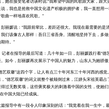
后，她在接受笔者访谈时说:“我希望中国的民歌跟大家，跟大
上说，我也是抢救中国文化遗产积极的拥护者，我一直想用一
歌曲一样地喜欢民歌。”
，彭丽媛说：“我跟前辈比，差距还很大。我现在最需要的是
？我们该像古人那样：吾日三省吾身。清醒地坚持下去，多做
期待。”
3日，记者在报导的最后写道：几十年如一日，彭丽媛践行着“德
豪。如今，彭丽媛再次展示了中国人的魅力，山东人为她骄傲
“德艺双馨”这四个字，让人有点三十年河东三十年河西的感觉
来，“德艺双馨”的词义就整个被颠倒过来，江姘头宋祖英霸占
获得过无数奖项，这些褒奖极大的刺激着中国的女性，使她们
奶在中国大陆已经成疯。
这篇报导中有一段令人印象深刻的话：“我觉着在我一生中，