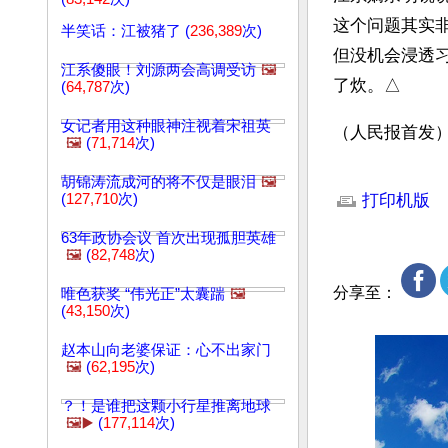
这个问题其实
半笑话：江被猪了 (
236,389
次)
但没机会浸透
江系傻眼！刘源两会高调受访
🖼️
了炊。△
(
64,787
次)
女记者用这种眼神注视着宋祖英
（人民报首发
🖼️
(
71,714
次)
文章网址: http://w
胡锦涛流成河的将不仅是眼泪
🖼️
(
127,710
次)
打印机版
63年政协会议 首次出现孤胆英雄
🖼️
(
82,748
次)
分享至：
唯色获奖 “伟光正”太囊踹
🖼️
(
43,150
次)
赵本山向老婆保证：心不出家门
🖼️
(
62,195
次)
？！是谁把这颗小行星推离地球
🖼️▶️
(
177,114
次)