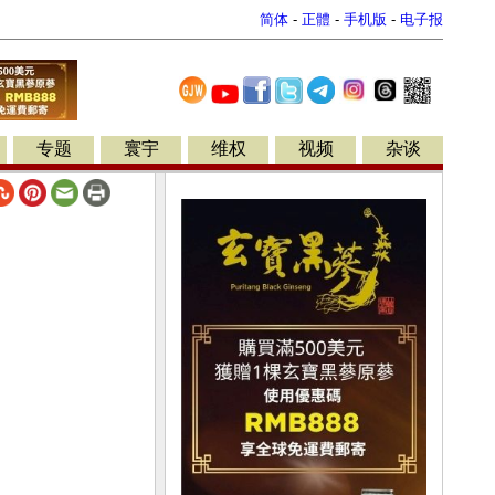
简体
-
正體
-
手机版
-
电子报
专题
寰宇
维权
视频
杂谈