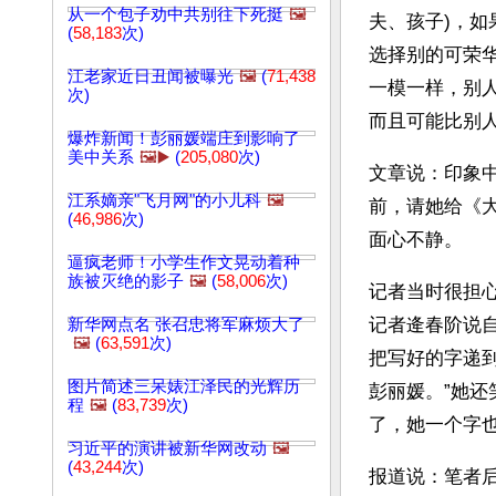
从一个包子劝中共别往下死挺
🖼️
夫、孩子)，
(
58,183
次)
选择别的可荣
江老家近日丑闻被曝光
🖼️
(
71,438
一模一样，别
次)
而且可能比别
爆炸新闻！彭丽媛端庄到影响了
美中关系
🖼️▶️
(
205,080
次)
文章说：印象
江系嫡亲"飞月网"的小儿科
🖼️
前，请她给《
(
46,986
次)
面心不静。
逼疯老师！小学生作文晃动着种
族被灭绝的影子
🖼️
(
58,006
次)
记者当时很担
记者逄春阶说
新华网点名 张召忠将军麻烦大了
🖼️
(
63,591
次)
把写好的字递
图片简述三呆婊江泽民的光辉历
彭丽媛。”她
程
🖼️
(
83,739
次)
了，她一个字
习近平的演讲被新华网改动
🖼️
(
43,244
次)
报道说：笔者