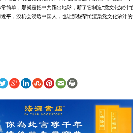
非常简单，那就是把中共踢出地球，断了它制造“党文化浓汁”
习近平，没机会浸透中国人，也让那些帮忙渲染党文化浓汁的
）
ww.renminbao.com/rmb/articles/2013/4/4/58071.html