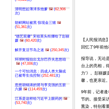
清明想起薄泽东他爹
🖼️
(
62,906
次)
朝鲜网站被黑 惊现金三猪
🖼️
(
51,361
次)
“德艺双馨” 宋祖英头衔挪给了彭丽
【人民报消息】
媛
🖼️
(
60,420
次)
回忆了9年前
解开复活节岛之迷
🖼️
(
250,345
次)
报导说，无论
环球时报抬出戈尔巴乔夫忽悠咱
🖼️
(
47,006
次)
台上的亮相，
一个可怕消息：四成人类大脑或
力’》。彭丽
已被寄生虫控制 (
252,481
次)
馨，也更亲近
忽悠胡锦涛的肾与李克强的五脏
六腑
🖼️
(
114,459
次)
9年前，记者
江系是这样给习近平上眼药的
🖼️
节的。接受采
(
53,740
次)
熏染，特别看