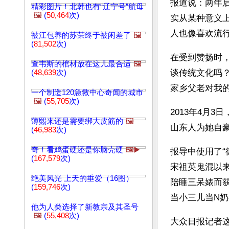
报道说：两年
精彩图片！北韩也有“辽宁号”航母
🖼️
(
50,464
次)
实从某种意义
人也像喜欢流行
被江包养的苏荣终于被闲差了
🖼️
(
81,502
次)
在受到赞扬时
查韦斯的棺材放在这儿最合适
🖼️
谈传统文化吗
(
48,639
次)
家乡父老对我的
一个制造120急救中心奇闻的城市
🖼️
(
55,705
次)
2013年4月
薄熙来还是需要绑大皮筋的
🖼️
山东人为她自
(
46,983
次)
奇！看鸡蛋硬还是你脑壳硬
🖼️▶️
报导中使用了
(
167,579
次)
宋祖英鬼混以
绝美风光 上天的垂爱（16图）
陪睡三呆婊而
(
159,746
次)
当小三儿当N
他为人类选择了新教宗及其圣号
🖼️
(
55,408
次)
大众日报记者