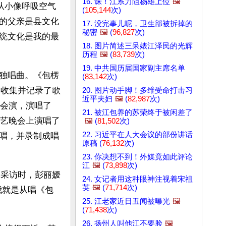
16. 诛！江系力阻杨雄上位
🖼️
从小像呼吸空气
(
105,144
次)
的父亲是县文化
17. 没完事儿呢，卫生部被拆掉的
秘密
🖼️
(
96,827
次)
统文化是我的最
18. 图片简述三呆婊江泽民的光辉
历程
🖼️
(
83,739
次)
19. 中共国历届国家副主席名单
独唱曲。《包楞
(
83,142
次)
，收集并记录了歌
20. 图片动手脚！多维受命打击习
近平夫妇
🖼️
(
82,987
次)
法会演，演唱了
21. 被江包养的苏荣终于被闲差了
文艺晚会上演唱了
🖼️
(
81,502
次)
22. 习近平在人大会议的部份讲话
唱，并录制成唱
原稿 (
76,132
次)
23. 你决想不到！外媒竟如此评论
江
🖼️
(
73,898
次)
体采访时，彭丽嫒
24. 女记者用这种眼神注视着宋祖
英
🖼️
(
71,714
次)
我就是从唱《包
25. 江老家近日丑闻被曝光
🖼️
(
71,438
次)
26. 扬州人叫他江不要脸
🖼️