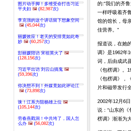
的:“我们的
图片动手脚！多维受命打击习近
平夫妇
🖼️
(
82,987
次)
一样呼吸着齐
李克强的这个讲话留下想象空间
馆的馆长，母
🖼️
(
45,044
次)
佳营养。”
丽媛效应！老天的安排竟如此奇
妙
🖼️
(
60,257
次)
报道说，在她
调》是1962
彭丽媛陪访 宋祖英火了
🖼️
(
128,156
次)
词，后由成武县
习近平出访 刘云山搞鬼
🖼️
《包楞调》。1
(
59,396
次)
《包楞调》，
你决想不到！外媒竟如此评论江
片和磁带发行
🖼️
(
73,898
次)
2002年12
诛！江系力阻杨雄上位
🖼️
(
105,144
次)
说：“山东的
劳春燕戳洞！中共垮了，国人怎
楞调》渐渐为大
么办
🖼️
(
56,082
次)