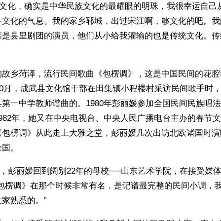
齐鲁文化，确实是中华民族文化的最耀眼的明珠，我很幸运自己
鲁文化的气息。我的家乡郓城，出过宋江啊，够文化的吧。我
亲是县里剧团的演员，他们从小给我灌输的也是传统文化。传
的故乡菏泽，流行民间歌曲《包楞调》，这是中国民间的花腔
年10月，成武县文化馆干部在田集镇小程楼村采访民间歌手时
第一中学教师谱曲的。1980年彭丽媛参加全国民间民族唱
982年，她又在中央电视台、中央人民广播电台主办的春节
《包楞调》从此走上大雅之堂，彭丽媛几次出访北欧诸国时演
全国。
月6日，彭丽嫒回到阔别22年的母校──山东艺术学院，在接受媒
《包楞调》在那个时候非常有名，是记谱最完整的民间小调，
家熟悉的。”