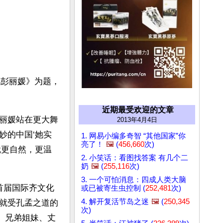
儿彭丽媛》为题，
近期最受欢迎的文章
丽媛站在更大舞
2013年4月4日
妙的中国‘她实
1. 网易小编多奇智 “其他国家”你
亮了！
🖼️
(
456,660
次)
就更自然，更温
2. 小笑话：看图找答案 有几个二
奶
🖼️
(
255,116
次)
3. 一个可怕消息：四成人类大脑
首届国际齐文化
或已被寄生虫控制 (
252,481
次)
4. 解开复活节岛之迷
🖼️
(
250,345
就受孔孟之道的
次)
、兄弟姐妹、丈