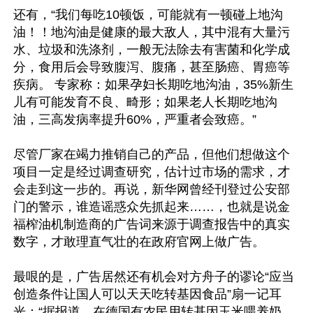
还有，“我们每吃10顿饭，可能就有一顿碰上地沟
油！！地沟油是健康的最大敌人，其中混有大量污
水、垃圾和洗涤剂，一般无法除去有害菌和化学成
分，食用后会导致腹泻、腹痛，甚至肠癌、胃癌等
疾病。 专家称：如果孕妇长期吃地沟油，35%新生
儿有可能发育不良、畸形；如果老人长期吃地沟
油，三高发病率提升60%，严重者会致癌。”

尽管厂家在竭力推销自己的产品，但他们想做这个
项目一定是经过调查研究，估计过市场的需求，才
会走到这一步的。再说，新华网曾经刊登过公安部
门的警示，谁造谣惑众先抓起来……，也就是说金
福榨油机制造商的广告词来源于调查报告中的真实
数字，才敢理直气壮的在政府官网上做广告。

最哏的是，广告居然还有机会对方舟子的谬论“应当
创造条件让国人可以天天吃转基因食品”扇一记耳
光：“据报道，在德国有农民用转基因玉米喂养奶