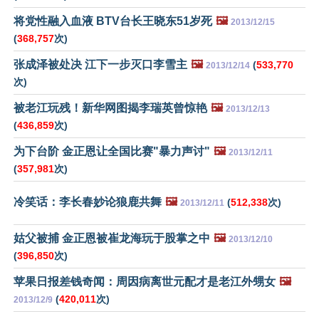
将党性融入血液 BTV台长王晓东51岁死
🖼️
2013/12/15
(
368,757
次)
张成泽被处决 江下一步灭口李雪主
🖼️
(
533,770
2013/12/14
次)
被老江玩残！新华网图揭李瑞英曾惊艳
🖼️
2013/12/13
(
436,859
次)
为下台阶 金正恩让全国比赛"暴力声讨"
🖼️
2013/12/11
(
357,981
次)
冷笑话：李长春妙论狼鹿共舞
🖼️
(
512,338
次)
2013/12/11
姑父被捕 金正恩被崔龙海玩于股掌之中
🖼️
2013/12/10
(
396,850
次)
苹果日报差钱奇闻：周因病离世元配才是老江外甥女
🖼️
(
420,011
次)
2013/12/9