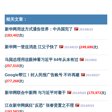
相关文章：
新华网用这方式通告世界：中共国完了
🖼️
2014/6/10
(
183,402
次)
新华网一登这消息 江父子快了
🖼️
(
249,686
次)
2014/6/10
马国总理用这眼神看习近平 64年从未有过
🖼️
2014/6/2
(
257,510
次)
Google帮江！封人民报广告账号 不许再建
🖼️
2014/5/27
(
277,268
次)
新华网联合中新网 与习近平对着干
🖼️
(
175,972
次)
2014/5/20
江在新华网疯狂"反恐" 张春贤置之不理
🖼️
2014/5/19
(
193,583
次)