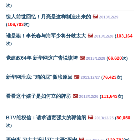
次)
惊人前世回忆！月亮是这样制造出来的
🖼️
2013/12/29
(
106,703
次)
谁是狼！李长春与海军少将分歧太大
🖼️
(
103,164
2013/12/28
次)
党建政64年 新华网这广告说该垮
🖼️
(
66,620
次)
2013/12/28
新华网泄底:"鸡的屁"傲涨原因
🖼️
(
76,423
次)
2013/12/27
看看这个婊子是如何立的牌坊
🖼️
(
111,643
次)
2013/12/26
BTV维权信：请求谴责强大的郭德纲
🖼️
(
80,050
2013/12/25
次)
平安夜 习大大没让江"大哥"平安
🖼️
(
120,793
次)