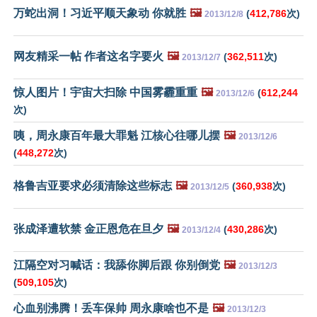
万蛇出洞！习近平顺天象动 你就胜
🖼️
(
412,786
次)
2013/12/8
网友精采一帖 作者这名字要火
🖼️
(
362,511
次)
2013/12/7
惊人图片！宇宙大扫除 中国雾霾重重
🖼️
(
612,244
2013/12/6
次)
咦，周永康百年最大罪魁 江核心往哪儿摆
🖼️
2013/12/6
(
448,272
次)
格鲁吉亚要求必须清除这些标志
🖼️
(
360,938
次)
2013/12/5
张成泽遭软禁 金正恩危在旦夕
🖼️
(
430,286
次)
2013/12/4
江隔空对习喊话：我舔你脚后跟 你别倒党
🖼️
2013/12/3
(
509,105
次)
心血别沸腾！丢车保帅 周永康啥也不是
🖼️
2013/12/3