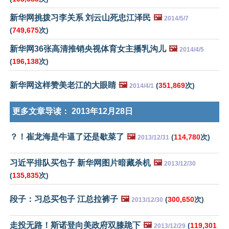
新华网挑拨习李关系 刘云山死忠江泽民
🖼️
2014/5/7
(
749,675
次)
新华网36张高清推销央视体育女主播乳沟儿
🖼️
2014/4/5
(
196,138
次)
新华网这样赞美老江的大眼睛
🖼️
(
351,869
次)
2014/4/1
更多文章导读：
2013年12月28日
？！崔龙海是牛逼了还是歇菜了
🖼️
(
114,780
次)
2013/12/31
习近平排队买包子 新华网图片暗藏杀机
🖼️
2013/12/30
(
135,835
次)
段子：习总买包子 江总拉裤子
🖼️
(
300,650
次)
2013/12/30
走投无路！斯诺登向美政府双膝跪下
🖼️
(
119,301
2013/12/29