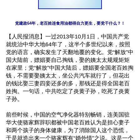
党建政64年，老百姓连食用油都得自力更生，要党干什么？！
【人民报消息】一过2013年10月1日，中国共产党
就统治中华大地64年了，这半个多世纪以来，按照
党的语言，确实发生了天翻地覆的变化。党“解放”中
国大陆前，嫖娼要自己掏钱，娶的姨太太规规矩矩
在家里；党“解放”中国大陆后，嫖娼要全国老百姓掏
钱，不需要娶姨太太，坐公共汽车就行了，但花出
的钱比娶三妻四妾还多的多，那钱还是得全国老百
姓掏。一句话，中共吃定了炎黄子孙，吃死了炎黄
子孙。

前些时候，中国的空气净化器特别畅销，连美国驻
华大使骆家辉辞职都被中国老百姓认为是担心妻子
和两个孩子的身体健康，为了消除国人这个恐慌，
于是就造出来一个骆家辉有“婚外情”之说。这是一个