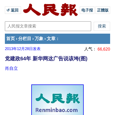
↺ 返回 
电子报
正體版
首页
分栏目
万象
文章
›
›
›
：
2013年12月28日
发表
人气：
66,620
党建政64年 新华网这广告说该垮(图)
肖自立