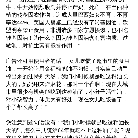
牛，牛开始剧烈腹泻并停止产奶、死亡；在巴西种
植的转基因农作物，造成大量巴西妇女不育，不育
率达44%。美国人餐桌上已经没有了转基因油，欧
盟明令禁止食用，非洲诸多国家宁愿挨饿，也不吃
转基因油！为什么？因为转基因油含有害物质、过
敏源，对抗生素有抵抗作用。”

广告还引用使用者的话：“女儿吃惯了超市里的食用
油，一开始吃用金福榨的油不习惯，其实自己动手
榨出来的油特别天然，我们小时候就是吃这种油长
大的，妈妈用来炸麻花，那叫一个香啊！现在大城
市里很少有机会能吃到这种油了，小分子活性油，
对小孩智力，体质大有好处，现在女儿吃饭香了，
个子都长高了！”

您注意到这句话没有：“我们小时候就是吃这种油长
大的”，怎么中共统治64年就吃不上这种油了呢？现
在很多城里人都在农村租地种蔬菜和养鸡养猪，蒋