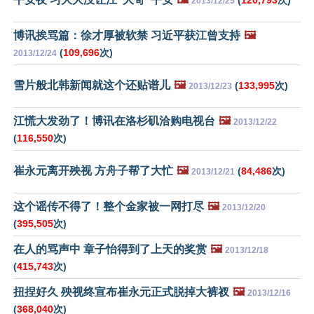
2013/12/25
博讯挨骂篇：徐才厚被软禁 习近平获江曾支持
🖼️
(
109,696
次)
2013/12/24
雪片般北韩新闻就这个还贴谱儿
🖼️
(
133,995
次)
2013/12/23
江慌大发劲了！博讯在洛杉矶洽购电视台
🖼️
2013/12/22
(
116,550
次)
崔永元离开殃视 方舟子帮了大忙
🖼️
(
84,486
次)
2013/12/21
这个谣传不得了！整个金家被一网打尽
🖼️
2013/12/20
(
395,505
次)
在人的骂声中 章子怡得到了上天的奖赏
🖼️
2013/12/18
(
415,743
次)
扭捏好久 殃视终宣布崔永元正式脱掉大裤衩
🖼️
2013/12/16
(
368,040
次)