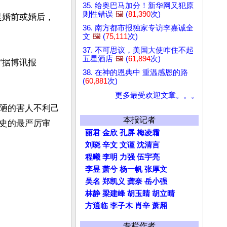
35. 给奥巴马加分！新华网又犯原
则性错误
🖼️
(
81,390
次)
是婚前或婚后，
36. 南方都市报独家专访李嘉诚全
文
🖼️
(
75,111
次)
37. 不可思议，美国大使咋住不起
五星酒店
🖼️
(
61,894
次)
“据博讯报
38. 在神的恩典中 重温感恩的路
(
60,881
次)
更多最受欢迎文章。。。
陋的害人不利己
本报记者
史的最严厉审
丽君
金欣
孔屏
梅凌霜
刘晓
辛文
文谨
沈清言
程曦
李明
力强
伍宇亮
李昱
萧兮
杨一帆
张厚文
吴名
郑凯义
龚奈
岳小强
林静
梁建峰
胡玉睛
胡立晴
方逍临
李子木
肖辛
萧厢
专栏作者