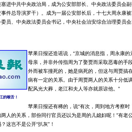
接塞进中共中央政治局，成为公安部部长、中央政法委员会副
焚事件总导演罗干）。成为一届公安部长后，十七大周永康被
务委员、中央政法委员会书记，中央社会治安综合治理委员会
苹果日报还造谣说，“京城的消息指，周永康的
母亲，并非外传指周为了娶贾而采取恶毒的手
外而被车撞死的，她是病死的，但这与周贾搞
病有一定的关系。由于周贾两人的关系十分低
配风光大葬，老江和夫人等亦就原谅他。”

江的喉舌！
苹果日报还有稀的，说“有次，周到地方考察时
知两人的关系，部份同行官员还以为是周的儿媳妇呢！”有老
？这岂不是公开“扒灰”！
