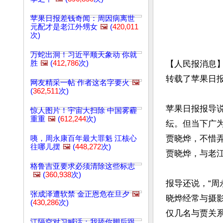
苹果日报差钱奇闻：周因病离世
元配才是老江外甥女
🖼️
(
420,011
次)
万蛇出洞！习近平顺天象动 你就
胜
🖼️
(
412,786
次)
【人民报消息】
转载了苹果日报
网友精采一帖 作者这名字要火
🖼️
(
362,511
次)
苹果日报报导说
惊人图片！宇宙大扫除 中国雾霾
重重
🖼️
(
612,244
次)
纭。但当下广
贾晓烨，不惜
咦，周永康百年最大罪魁 江核心
往哪儿摆
🖼️
(
448,272
次)
贾晓烨，与老江
格鲁吉亚要求必须清除这些标志
🖼️
(
360,938
次)
报导还说，“周
张成泽遭软禁 金正恩危在旦夕
🖼️
晓烨经常与摄
(
430,286
次)
仅几名与贾关
江隔空对习喊话：我舔你脚后跟