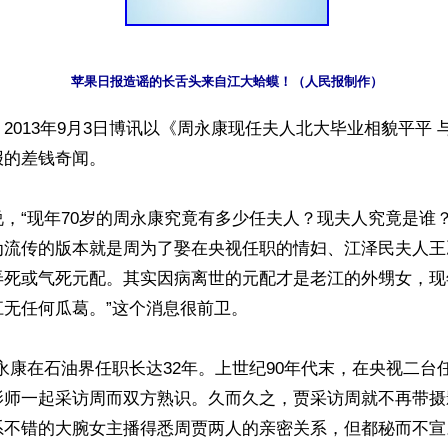
苹果日报造谣的长舌头来自江大蛤蟆！（人民报制作）
2013年9月3日博讯以《周永康现任夫人北大毕业相貌平平 
的差钱奇闻。

，“现年70岁的周永康究竟有多少任夫人？现夫人究竟是谁
为流传的版本就是周为了娶在央视任职的情妇、江泽民夫人王
弄死或气死元配。其实因病离世的元配才是老江的外甥女，现
无任何瓜葛。”这个消息很前卫。

永康在石油界任职长达32年。上世纪90年代末，在央视二台
影师一起采访周而双方熟识。久而久之，贾采访周就不再带摄
系不错的大腕女主播得悉周贾两人的亲密关系，但都秘而不宣