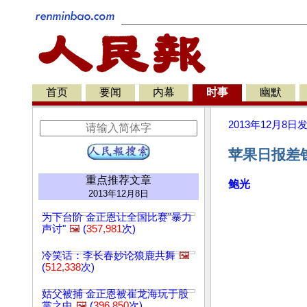
首页
要闻
内幕
时事
幽默
2013年12月8日
苹果日报差
重点推荐文章
鲍光
2013年12月8日
为下台阶 金正恩让全国比赛"暴力
声讨"
🖼️
(
357,981
次)
冷笑话：李长春妙论狼鹿共舞
🖼️
(
512,338
次)
姑父被捕 金正恩被崔龙海玩于股
掌之中
🖼️
(
396,850
次)