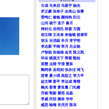
古成
马来启
马新宇
杨光
罗正豪
张幸子
全美山
张菁
雷鸣仁
秦勉
颜纯钩
归元
山河
杨宁
圣子
秦月
掸封尘
吴明氏
林茵
方圆
胡立睛
王未来
来褕镐
曾唐军
胡玉
乐消寂
辛月
李宇明
李志新
宇桐
莘月
吕众铣
卢智勋
良镇雄
金言
陈义凯
毕谷
晓观天下
蒂紫
甄桂
英慧
点睛
宇清
慧泉
陶罔录
吴明则
张亦洁
鸿飞
苗青
夏小强
高茹之
李力平
赵文卿
姜平
李达成
青晴
鲍光
姜青
萧良量
门礼瞰
乔劁
鄂新
瞿咫
岳磊
李威
田恬
旖林
华华
戚思
喻梅
肖庆庆
陈东