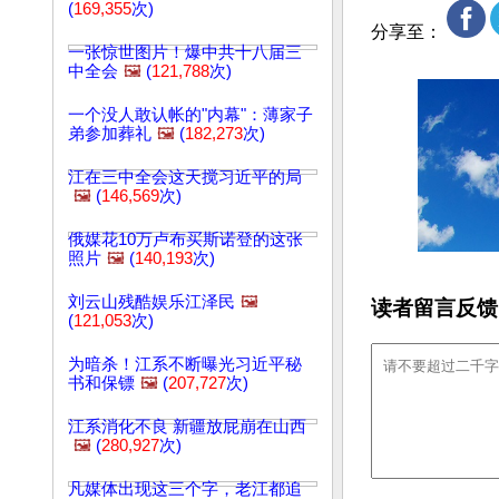
(
169,355
次)
分享至：
一张惊世图片！爆中共十八届三
中全会
🖼️
(
121,788
次)
一个没人敢认帐的"内幕"：薄家子
弟参加葬礼
🖼️
(
182,273
次)
江在三中全会这天搅习近平的局
🖼️
(
146,569
次)
俄媒花10万卢布买斯诺登的这张
照片
🖼️
(
140,193
次)
刘云山残酷娱乐江泽民
🖼️
读者留言反馈
(
121,053
次)
为暗杀！江系不断曝光习近平秘
书和保镖
🖼️
(
207,727
次)
江系消化不良 新疆放屁崩在山西
🖼️
(
280,927
次)
凡媒体出现这三个字，老江都追