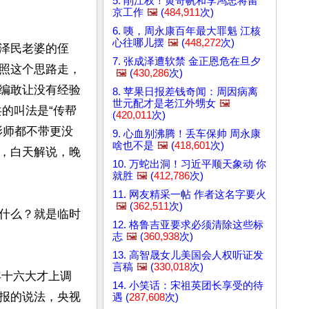
5. 削江权！黄奇帆和李鸿忠将留
京工作
🖼️
(
484,911
次)
6. 咦，周永康百年最大罪魁 江核
心往哪儿摆
🖼️
(
448,272
次)
泽民老婆的侄
7. 张成泽遭软禁 金正恩危在旦夕
照这个思路走，
🖼️
(
430,286
次)
编敢让没有经验
8. 苹果日报差钱奇闻：周因病离
世元配才是老江外甥女
🖼️
的叫法是“传帮
(
420,011
次)
影师都不带更没
9. 心血别沸腾！丢车保帅 周永康
啥也不是
🖼️
(
418,601
次)
，白天解说，晚
10. 万蛇出洞！习近平顺天象动 你
就胜
🖼️
(
412,786
次)
11. 网友精采一帖 作者这名字要火
🖼️
(
362,511
次)
什么？就是临时
12. 格鲁吉亚要求必须清除这些标
志
🖼️
(
360,938
次)
13. 高智晟女儿美国会人权听证发
言稿
🖼️
(
330,018
次)
年十六大才上调
14. 小笑话：宋祖英团长享受的待
报的说法，央视
遇 (
287,608
次)