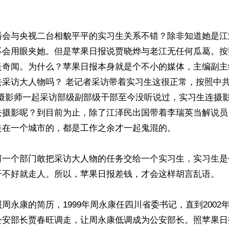
播会与央视二台相貌平平的实习生关系不错？除非知道她是江
不会用眼夹她。但是苹果日报说贾晓烨与老江无任何瓜葛。按
是奇闻。为什么？苹果日报本身就是个不小的媒体，主编副主
去采访大人物吗？ 老记者采访带着实习生这很正常，按照中共
与摄影师一起采访部级副部级干部至今没听说过，实习生连摄
去摄影呢？到目前为止，除了江泽民出国带着李瑞英当解说员
在一个城市的，都是工作之余才一起鬼混的。

何一个部门敢把采访大人物的任务交给一个实习生，实习生是
干不好就走人。所以，苹果日报差钱，才会这样胡言乱语。

周永康的简历，1999年周永康任四川省委书记，直到2002
公安部长贾春旺调走，让周永康低调成为公安部长。照苹果日