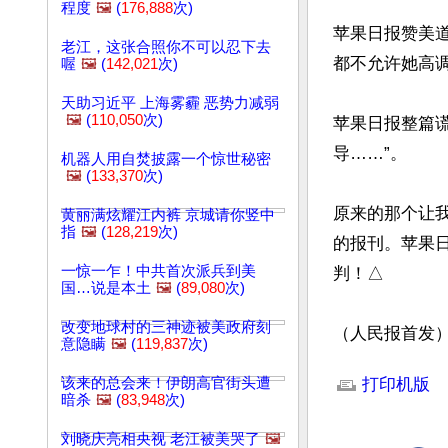
程度
🖼️
(
176,888
次)
苹果日报赞美
老江，这张合照你不可以忍下去
都不允许她高调
喔
🖼️
(
142,021
次)
天助习近平 上海雾霾 恶势力减弱
🖼️
(
110,050
次)
苹果日报整篇
导……”。

机器人用自焚披露一个惊世秘密
🖼️
(
133,370
次)
原来的那个让
黄丽满炫耀江内裤 京城请你竖中
指
🖼️
(
128,219
次)
的报刊。苹果
一惊一乍！中共首次派兵到美
判！△

国…说是本土
🖼️
(
89,080
次)
改变地球村的三神迹被美政府刻
（人民报首发
意隐瞒
🖼️
(
119,837
次)
文章网址: http://w
该来的总会来！伊朗高官街头遭
打印机版
暗杀
🖼️
(
83,948
次)
刘晓庆亮相央视 老江被美哭了
🖼️