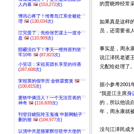
的贾晓烨经常采
人内幕
🖼️
(
153,272
次)
博讯心疼了！传青岛江系全被处
理
🖼️
(
130,034
次)
如果真是这样
员，还需要省
江完蛋了，先给张艺谋上一道冷
盘
🖼️
(
110,909
次)
事实是，周永
阴霾没白下！李天一维持原判坐
牢10年
🖼️
(
87,823
次)
说江泽民老婆
小笑话：宋祖英团长享受的待遇
元配给处理了。
(
287,608
次)
宋祖英的假学历 金铁霖窝臭
🖼️
据小参考200
(
100,815
次)
“我是江主席
身
废铁中俩活人！一个无法言表的
的，所以他说自
神奇
🖼️
(
116,839
次)
年，周永康就被
刊登目睹阮玲玉鬼魂 中新网帖子
删的狠
🖼️
(
104,977
次)
没与江泽民成
认清中共是骆家辉任驻华大使的