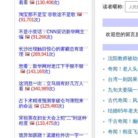
着看
🖼️
(
130,408
次)
读者暱称:
淘宝那不是宝 谷歌这不是歌
🖼️
(
91,701
次)
不是小笑话：CNN采访新华网主
欢迎您的留言
编
🖼️
(
91,266
次)
长沙出现触目惊心的雾霾总有道
理
🖼️
(
289,941
次)
沈阳教师被劫
您看，新华网对老江下手狠不狠
奇闻！老人头
🖼️
(
143,169
次)
台湾一则因果
这消息一出，立马就有好几万人
看
🖼️
(
340,989
次)
九旬夫妻隔一
古代奇闻：风
占卜术精准预测拿破仑与薄熙来
的命运
🖼️
(
129,480
次)
结婚65年老
宋祖英在妇女大会上犯"二"到这种
千古奇闻！癞
程度
🖼️
(
133,475
次)
奇闻！韩亚飞
诡异加蹊跷！孟建柱外访一字一