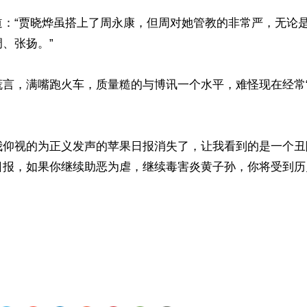
道：“贾晓烨虽搭上了周永康，但周对她管教的非常严，无论
、张扬。”

谎言，满嘴跑火车，质量糙的与博讯一个水平，难怪现在经常
我仰视的为正义发声的苹果日报消失了，让我看到的是一个丑
日报，如果你继续助恶为虐，继续毒害炎黄子孙，你将受到历
）
ww.renminbao.com/rmb/articles/2013/12/9/58723.html