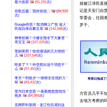
最大收获
🖼️
(
91,291
次)
就被江泽民直
记是天安门自
谷歌总裁，我对你说…
🖼️
(
84,920
次)
常委会，任国
Google作恶！取消网上广告 逼人
罗干。

民报自律自删文章
🖼️
(
142,586
次)
神奇祈祷！小修女指令下大象变
乖宝宝
🖼️
(
107,025
次)
党妈美照！给你灌汤的几大绝招
儿
🖼️
(
107,546
次)
吃多了？！外交部出这个消息干
么
🖼️
(
97,453
次)
李天一判前夕 一律师主任强奸入
苹果日报成了
狱
🖼️
(
83,432
次)
党与日本交恶 一条新闻忽悠咱当
方官员几乎不
炮灰
🖼️
(
84,956
次)
去地方考察的吗
党网即时新闻：老江性饥渴到这