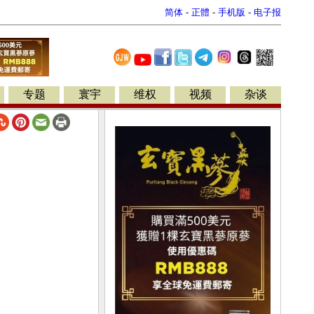
简体
-
正體
-
手机版
-
电子报
专题
寰宇
维权
视频
杂谈