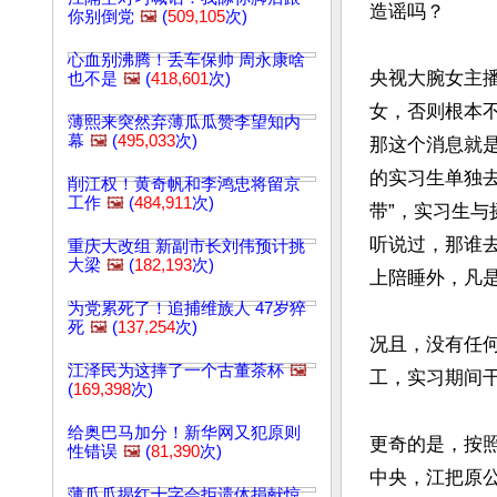
造谣吗？

你别倒党
🖼️
(
509,105
次)
心血别沸腾！丢车保帅 周永康啥
央视大腕女主
也不是
🖼️
(
418,601
次)
女，否则根本
薄熙来突然弃薄瓜瓜赞李望知内
幕
🖼️
(
495,033
次)
那这个消息就
的实习生单独
削江权！黄奇帆和李鸿忠将留京
工作
🖼️
(
484,911
次)
带”，实习生
听说过，那谁
重庆大改组 新副市长刘伟预计挑
大梁
🖼️
(
182,193
次)
上陪睡外，凡是
为党累死了！追捕维族人 47岁猝
死
🖼️
(
137,254
次)
况且，没有任
江泽民为这摔了一个古董茶杯
🖼️
工，实习期间
(
169,398
次)
给奥巴马加分！新华网又犯原则
更奇的是，按照
性错误
🖼️
(
81,390
次)
中央，江把原
薄瓜瓜揭红十字会拒遗体捐献惊