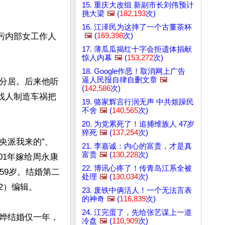
15. 重庆大改组 新副市长刘伟预计
挑大梁
🖼️
(
182,193
次)
16. 江泽民为这摔了一个古董茶杯
🖼️
(
169,398
次)
污内部女工作人
17. 薄瓜瓜揭红十字会拒遗体捐献
惊人内幕
🖼️
(
153,272
次)
18. Google作恶！取消网上广告
逼人民报自律自删文章
🖼️
分居。后来他听
(
142,586
次)
找人制造车祸把
19. 骆家辉言行润无声 中共烦躁民
不舍
🖼️
(
140,565
次)
20. 为党累死了！追捕维族人 47岁
猝死
🖼️
(
137,254
次)
央派我来的”、
21. 李嘉诚：内心的富贵，才是真
富贵
🖼️
(
130,228
次)
01年嫁给周永康
22. 博讯心疼了！传青岛江系全被
59岁。结婚第二
处理
🖼️
(
130,034
次)
）编辑。 

23. 废铁中俩活人！一个无法言表
的神奇
🖼️
(
116,839
次)
24. 江完蛋了，先给张艺谋上一道
烨结婚仅一年，
冷盘
🖼️
(
110,909
次)