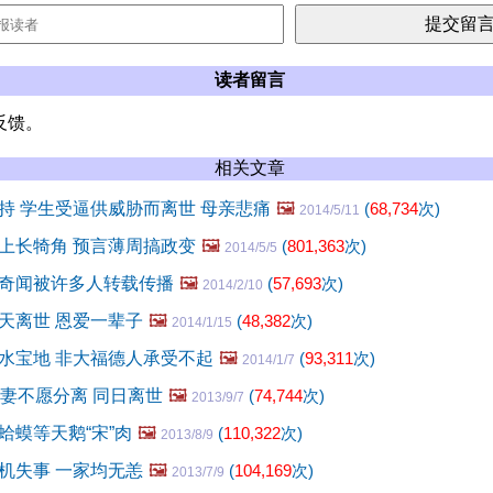
读者留言
反馈。
相关文章
持 学生受逼供威胁而离世 母亲悲痛
🖼️
(
68,734
次)
2014/5/11
上长犄角 预言薄周搞政变
🖼️
(
801,363
次)
2014/5/5
奇闻被许多人转载传播
🖼️
(
57,693
次)
2014/2/10
天离世 恩爱一辈子
🖼️
(
48,382
次)
2014/1/15
水宝地 非大福德人承受不起
🖼️
(
93,311
次)
2014/1/7
夫妻不愿分离 同日离世
🖼️
(
74,744
次)
2013/9/7
蛤蟆等天鹅“宋”肉
🖼️
(
110,322
次)
2013/8/9
机失事 一家均无恙
🖼️
(
104,169
次)
2013/7/9