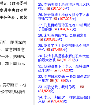
书记（政法委书
25. 党妈美照！给你灌汤的几大绝
招儿
🖼️
(
107,546
次)
塞进中央政治局
26. 神奇祈祷！小修女指令下大象
主任等职，顶替
变乖宝宝
🖼️
(
107,025
次)
27. 刊登目睹阮玲玉鬼魂 中新网帖
子删的狠
🖼️
(
104,977
次)
28. 宋祖英的假学历 金铁霖窝臭
🖼️
(
100,815
次)
元配、即周斌的
29. 吃多了？！外交部出这个消息
段、故意制造意
干么
🖼️
(
97,453
次)
30. 认清中共是骆家辉任驻华大使
在一块，把她气
的最大收获
🖼️
(
91,291
次)
调，加上周为元
31. 阴霾没白下！李天一维持原判
坐牢10年
🖼️
(
87,823
次)
32. 党与日本交恶 一条新闻忽悠咱
当炮灰
🖼️
(
84,956
次)
，贾亦随行，地
33. 谷歌总裁，我对你说…
🖼️
(
84,920
次)
公公带着儿媳妇
34. 李天一判前夕 一律师主任强奸
入狱
🖼️
(
83,432
次)