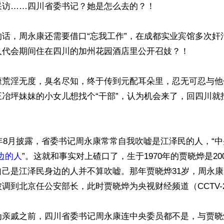
访……四川省委书记？她是怎么去的？！

的话，周永康还需要借口“忘我工作”，在成都实业宾馆多次奸
人代会期间住在四川的加州花园酒店里公开召妓？！

康荒淫无度，臭名尽知，终于传到元配耳朵里，忍无可忍与他
王冶坪妹妹的小女儿想找个“干部”，认为机会来了，回四川就


1年8月披露，省委书记周永康常常自我吹嘘是江泽民的人，“中
边的人
”。这就和事实对上碴口了，生于1970年的贾晓烨是20
己是江泽民身边的人并不算吹嘘。那年贾晓烨31岁，周永康
调到北京任公安部长，此时贾晓烨为央视财经频道（CCTV-2
为亲戚之前，四川省委书记周永康连中央委员都不是，与贾晓