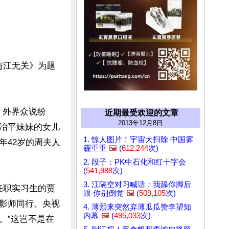
与江无关》为题
？外界众说纷
近期最受欢迎的文章
2013年12月8日
冶平妹妹的女儿
1. 惊人图片！宇宙大扫除 中国雾
年42岁的周夫人
霾重重
🖼️
(
612,244
次)
2. 段子：PK中石化和红十字会
(
541,988
次)
3. 江隔空对习喊话：我舔你脚后
任职实习生的贾
跟 你别倒党
🖼️
(
509,105
次)
影师同行。央视
4. 薄熙来突然弃薄瓜瓜赞李望知
内幕
🖼️
(
495,033
次)
。”这岂不是在