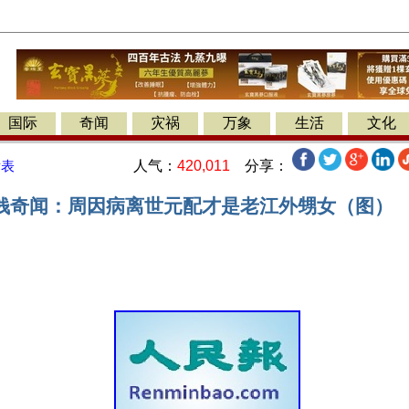
国际
奇闻
灾祸
万象
生活
文化
人气：
420,011
分享：
发表
钱奇闻：周因病离世元配才是老江外甥女（图）