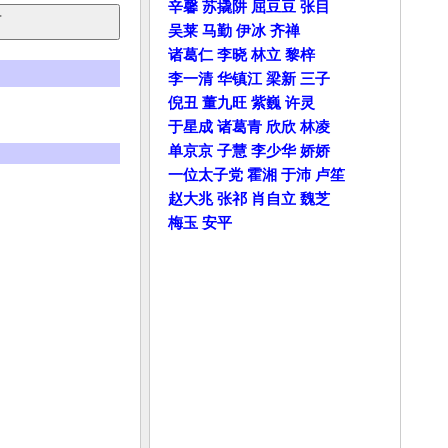
辛馨
苏撬阱
屈豆豆
张目
吴莱
马勤
伊冰
齐禅
诸葛仁
李晓
林立
黎梓
李一清
华镇江
梁新
三子
倪丑
董九旺
紫巍
许灵
于星成
诸葛青
欣欣
林凌
单京京
子慧
李少华
娇娇
一位太子党
霍湘
于沛
卢笙
赵大兆
张祁
肖自立
魏芝
梅玉
安平