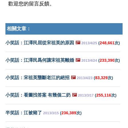
歡迎您的留言反饋。
相關文章：
小笑話：江澤民屈從宋祖英的原因
🖼️
(
248,661
次)
2013/4/25
小笑話：江澤民爲何讓宋祖英離婚
🖼️
(
233,390
次)
2013/4/24
小笑話：宋祖英壟斷老江的絕招
🖼️
(
83,329
次)
2013/4/23
小笑話：看圖找答案 有幾個二奶
🖼️
(
255,116
次)
2013/3/17
半笑話：江被豬了
(
236,389
次)
2013/3/15