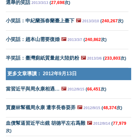
選舉的笑話
(
27,698
次)
2013/3/13
小笑話：申紀蘭孫春蘭臺上臺下
🖼️
(
240,267
次)
2013/3/10
小笑話：趙本山需要復婚
🖼️
(
240,862
次)
2013/3/7
半笑話：臺灣廁紙質量超大陸奶粉
🖼️
(
233,803
次)
2013/3/6
更多文章導讀：
2012年9月13日
當習近平與周永康相遇…
🖼️
(
66,451
次)
2012/9/15
賈慶林幫襯周永康 遭李長春耍弄
🖼️
(
48,374
次)
2012/9/15
血債幫逼習近平出鏡 胡德平左右爲難
🖼️
(
77,979
2012/9/14
次)