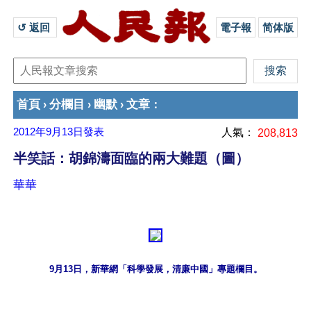
↺ 返回 
電子報
简体版
首頁
分欄目
幽默
文章
›
›
›
：
2012年9月13日
發表
人氣：
208,813
半笑話：胡錦濤面臨的兩大難題（圖）
華華
9月13日，新華網「科學發展，清廉中國」專題欄目。