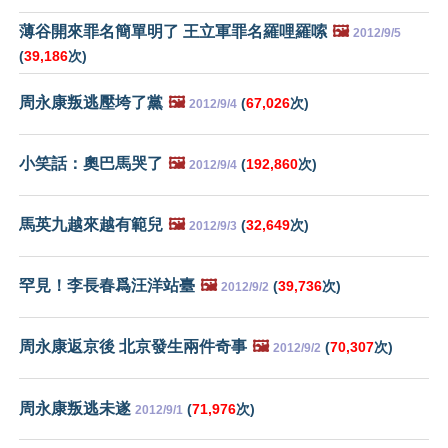
薄谷開來罪名簡單明了 王立軍罪名羅哩羅嗦
🖼️
2012/9/5
(
39,186
次)
周永康叛逃壓垮了黨
🖼️
(
67,026
次)
2012/9/4
小笑話：奧巴馬哭了
🖼️
(
192,860
次)
2012/9/4
馬英九越來越有範兒
🖼️
(
32,649
次)
2012/9/3
罕見！李長春爲汪洋站臺
🖼️
(
39,736
次)
2012/9/2
周永康返京後 北京發生兩件奇事
🖼️
(
70,307
次)
2012/9/2
周永康叛逃未遂
(
71,976
次)
2012/9/1