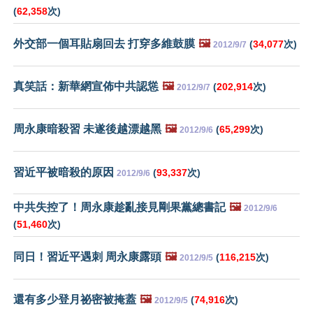
(
62,358
次)
外交部一個耳貼扇回去 打穿多維鼓膜
🖼️
(
34,077
次)
2012/9/7
真笑話：新華網宣佈中共認慫
🖼️
(
202,914
次)
2012/9/7
周永康暗殺習 未遂後越漂越黑
🖼️
(
65,299
次)
2012/9/6
習近平被暗殺的原因
(
93,337
次)
2012/9/6
中共失控了！周永康趁亂接見剛果黨總書記
🖼️
2012/9/6
(
51,460
次)
同日！習近平遇刺 周永康露頭
🖼️
(
116,215
次)
2012/9/5
還有多少登月祕密被掩蓋
🖼️
(
74,916
次)
2012/9/5