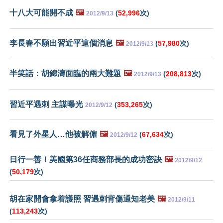
十八大可能開不成
🖼️
(
52,996
次)
2012/9/13
李長春不願出習近平這個消息
🖼️
(
57,980
次)
2012/9/13
半笑話：胡錦濤面臨的兩大難題
🖼️
(
208,813
次)
2012/9/13
習近平遇刺 主謀曝光
(
353,265
次)
2012/9/12
看見了外星人…他被解僱
🖼️
(
67,634
次)
2012/9/12
日行一善！美國第36任商務部長的成功密訣
🖼️
2012/9/12
(
50,179
次)
胡在家開會拿着護照 習遇刺背傷通知老美
🖼️
2012/9/11
(
113,243
次)