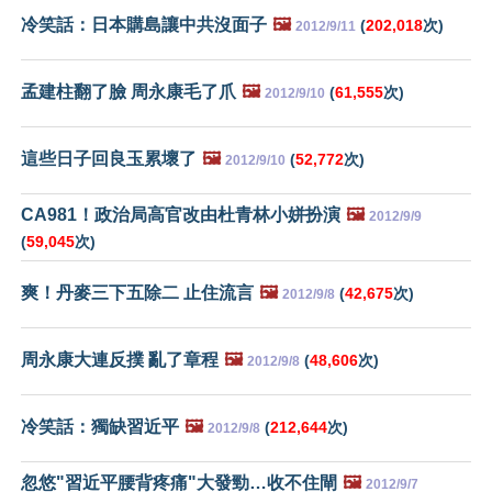
冷笑話：日本購島讓中共沒面子
🖼️
(
202,018
次)
2012/9/11
孟建柱翻了臉 周永康毛了爪
🖼️
(
61,555
次)
2012/9/10
這些日子回良玉累壞了
🖼️
(
52,772
次)
2012/9/10
CA981！政治局高官改由杜青林小姘扮演
🖼️
2012/9/9
(
59,045
次)
爽！丹麥三下五除二 止住流言
🖼️
(
42,675
次)
2012/9/8
周永康大連反撲 亂了章程
🖼️
(
48,606
次)
2012/9/8
冷笑話：獨缺習近平
🖼️
(
212,644
次)
2012/9/8
忽悠"習近平腰背疼痛"大發勁…收不住閘
🖼️
2012/9/7