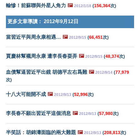
輸慘！前蘇聯與外星人角力
🖼️
(
156,364
次)
2012/1/18
更多文章導讀：
2012年9月12日
當習近平與周永康相遇…
🖼️
(
66,451
次)
2012/9/15
賈慶林幫襯周永康 遭李長春耍弄
🖼️
(
48,374
次)
2012/9/15
血債幫逼習近平出鏡 胡德平左右爲難
🖼️
(
77,979
2012/9/14
次)
十八大可能開不成
🖼️
(
52,996
次)
2012/9/13
李長春不願出習近平這個消息
🖼️
(
57,980
次)
2012/9/13
半笑話：胡錦濤面臨的兩大難題
🖼️
(
208,813
次)
2012/9/13