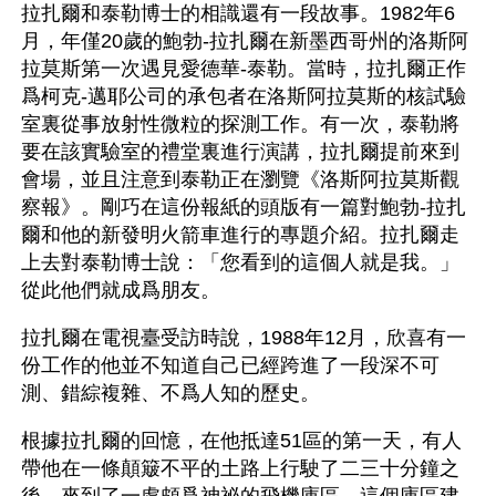
拉扎爾和泰勒博士的相識還有一段故事。1982年6
月，年僅20歲的鮑勃-拉扎爾在新墨西哥州的洛斯阿
拉莫斯第一次遇見愛德華-泰勒。當時，拉扎爾正作
爲柯克-邁耶公司的承包者在洛斯阿拉莫斯的核試驗
室裏從事放射性微粒的探測工作。有一次，泰勒將
要在該實驗室的禮堂裏進行演講，拉扎爾提前來到
會場，並且注意到泰勒正在瀏覽《洛斯阿拉莫斯觀
察報》。剛巧在這份報紙的頭版有一篇對鮑勃-拉扎
爾和他的新發明火箭車進行的專題介紹。拉扎爾走
上去對泰勒博士說：「您看到的這個人就是我。」
從此他們就成爲朋友。
拉扎爾在電視臺受訪時說，1988年12月，欣喜有一
份工作的他並不知道自己已經跨進了一段深不可
測、錯綜複雜、不爲人知的歷史。
根據拉扎爾的回憶，在他抵達51區的第一天，有人
帶他在一條顛簸不平的土路上行駛了二三十分鐘之