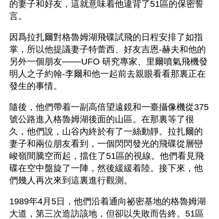
的妻子和好友，這就意味着他違背了51區的保密誓
言。
因爲拉扎爾對格魯姆湖飛碟試飛的日程安排了如指
掌，所以他提議妻子特蕾西、好友吉恩-赫夫和他的
另外一個朋友───UFO 研究專家、里爾噴氣飛機發
明人之子約翰-李爾和他一起前去親眼看看那裏正在
發生的事情。
隨後，他們帶着一副高倍望遠鏡和一臺攝像機從375
號公路進入格魯姆湖後面的山區。在那裏等了很
久，他們說，山谷內終於有了一絲動靜。拉扎爾的
妻子和兩位朋友看到，一個閃閃發光的飛碟從層巒
峻嶺間騰空而起，擋住了51區的視線。他們看見飛
碟在空中盤旋了一陣，然後緩緩着陸。接下來，他
們幾人再次來到這裏進行觀測。
1989年4月5日，他們沿着通向祕密基地的格魯姆湖
大道，第三次造訪該地，但卻以失敗而告終。51區