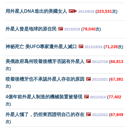
用外星人DNA造出的美國女人
🖼️▶️
(
223,531
次)
2013/4/18
外星人曾是地球的原住民
🖼️
(
79,040
次)
2013/2/19
神祕死亡 美UFO專家遭外星人滅口
🖼️
(
71,239
次)
2012/10/16
美俄政府爲何咬着後槽牙否認有外星人
🖼️
(
66,813
2012/7/18
次)
咬着後槽牙也不承認外星人存在的原因
🖼️
(
67,381
2012/3/21
次)
4億年前外星人制造的機械裝置被發現
🖼️
(
77,402
2012/3/14
次)
外星人惱了，扔些東西證明自己的存在
🖼️
(
67,849
2012/2/22
次)