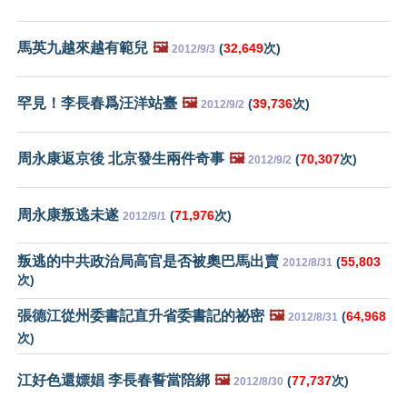
馬英九越來越有範兒
🖼️
(
32,649
次)
2012/9/3
罕見！李長春爲汪洋站臺
🖼️
(
39,736
次)
2012/9/2
周永康返京後 北京發生兩件奇事
🖼️
(
70,307
次)
2012/9/2
周永康叛逃未遂
(
71,976
次)
2012/9/1
叛逃的中共政治局高官是否被奧巴馬出賣
(
55,803
2012/8/31
次)
張德江從州委書記直升省委書記的祕密
🖼️
(
64,968
2012/8/31
次)
江好色還嫖娼 李長春誓當陪綁
🖼️
(
77,737
次)
2012/8/30