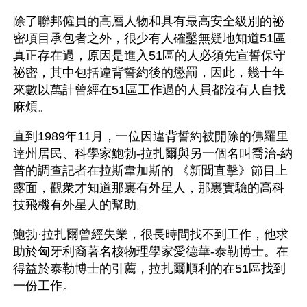
除了聯邦僱員的高層人物和具有最高安全級別的祕
密項目承包者之外，很少有人確鑿無疑地知道51區
真正存在過，原因是進入51區的人必須先宣誓保守
祕密，其中包括違背誓約後的懲罰，因此，幾十年
來數以萬計曾經在51區工作過的人員都沒有人自找
麻煩。
直到1989年11月，一位因違背誓約被開除的佛羅里
達州居民、科學家鮑勃-拉扎爾與另一個名叫喬治-納
普的調查記者在拉斯韋加斯的 《新聞直擊》節目上
露面，觀衆才知道那裏有外星人，那裏實驗的高科
技飛機有外星人的幫助。
鮑勃·拉扎爾曾經失業，很長時間找不到工作，他求
助於匈牙利裔著名核物理學家愛德華-泰勒博士。在
得益於泰勒博士的引薦，拉扎爾順利的在51區找到
一份工作。