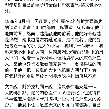
即使是對自己的妻子特蕾西和摯友吉恩-赫夫也不例
外。
1989年3月的一天夜裏，拉扎爾在2名荷槍實彈衛兵
的護送下走進了S-4內部的一條通道，衛兵命令他只
能向前看。然而，越是讓他向前看，他的好奇心越
是強烈，兩眼越是左右亂遛達。走着走着，他的餘
光透過一扇9英寸見方的小窗，看到了一個表面上看
起來毫不起眼的房間。房間裏2個穿着白領制服的男
人中間，站着一個身材矮小但腦袋碩大的灰色外星
人。當他側身想湊近看個究竟時，一名衛兵猛的朝
前推了他一把，嚴厲的命令他把目光朝前下方看。
這個粗暴的舉動等於是間接承認拉扎爾所見不虛。
文章說，對於拉扎爾來說，這次事件無疑是一個巨
大的轉折點。他的內心產生了某種變化，他覺得自
己再也無法繼續保守飛碟和那些可能是外星人的祕
密了。他忍不住把這些天來的所見所聞告訴了自己