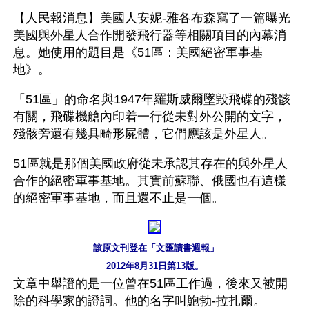
【人民報消息】美國人安妮-雅各布森寫了一篇曝光
美國與外星人合作開發飛行器等相關項目的內幕消
息。她使用的題目是《51區：美國絕密軍事基
地》。
「51區」的命名與1947年羅斯威爾墜毀飛碟的殘骸
有關，飛碟機艙內印着一行從未對外公開的文字，
殘骸旁還有幾具畸形屍體，它們應該是外星人。
51區就是那個美國政府從未承認其存在的與外星人
合作的絕密軍事基地。其實前蘇聯、俄國也有這樣
的絕密軍事基地，而且還不止是一個。
 該原文刊登在「文匯讀書週報」
2012年8月31日第13版。
文章中舉證的是一位曾在51區工作過，後來又被開
除的科學家的證詞。他的名字叫鮑勃-拉扎爾。