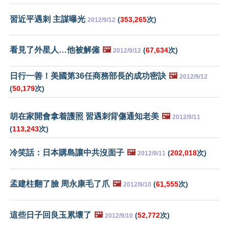
習近平遇刺 主謀曝光
(
353,265
次)
2012/9/12
看見了外星人…他被解僱
🖼️
(
67,634
次)
2012/9/12
日行一善！美國第36任商務部長的成功密訣
🖼️
2012/9/12
(
50,179
次)
胡在家開會拿着護照 習遇刺背傷通知老美
🖼️
2012/9/11
(
113,243
次)
冷笑話：日本購島讓中共沒面子
🖼️
(
202,018
次)
2012/9/11
孟建柱翻了臉 周永康毛了爪
🖼️
(
61,555
次)
2012/9/10
這些日子回良玉累壞了
🖼️
(
52,772
次)
2012/9/10