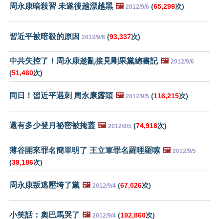
周永康暗殺習 未遂後越漂越黑
🖼️
(
65,299
次)
2012/9/6
習近平被暗殺的原因
(
93,337
次)
2012/9/6
中共失控了！周永康趁亂接見剛果黨總書記
🖼️
2012/9/6
(
51,460
次)
同日！習近平遇刺 周永康露頭
🖼️
(
116,215
次)
2012/9/5
還有多少登月祕密被掩蓋
🖼️
(
74,916
次)
2012/9/5
薄谷開來罪名簡單明了 王立軍罪名羅哩羅嗦
🖼️
2012/9/5
(
39,186
次)
周永康叛逃壓垮了黨
🖼️
(
67,026
次)
2012/9/4
小笑話：奧巴馬哭了
🖼️
(
192,860
次)
2012/9/4