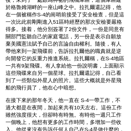
後，來到了一處頗爲神祕的飛機庫區，這個庫區建
於格魯姆湖畔的一座山峰之中。拉扎爾還記得，他
在一個被稱作S-4的崗哨前接受了安全檢查，但是這
一次比此前剛剛進入51區時經歷的那次安檢要嚴格
得多。接着，他分別簽署了2份文件，一份是同意有
關部門監聽自己的家庭電話，另一份是表示自願放
棄美國憲法賦予自己的言論自由權利。隨後，有人
帶他來到一架飛碟前，告訴拉扎爾他的職責就是逆
向開發它的反重力推進系統。拉扎爾稱，在S-4地區
一共有9架飛碟。有人拿給他一份說明書，上面顯示
這些飛碟來自另一個星球。拉扎爾還記得，自己看
到了一些類似外星人的照片。這些大概就是外星飛
船的飛行員了，他在心中暗想。
在接下來的那年冬天，他一直在 S-4一帶工作，不
過大都是在夜間，加起來共有10天左右。這份工作
雖然強度很大，但卻時有時無。有時他一週只工作
一個晚上，他想有更多的工作時間，多增加一些收
入。他從來沒有告訴任何人自己在S-4是做什麼的，