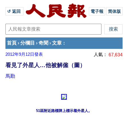
↺ 返回 
電子報
简体版
首頁
分欄目
奇聞
文章
›
›
›
：
2012年9月12日
發表
人氣：
67,634
看見了外星人…他被解僱（圖）
馬勤
51區附近路標牌上標示着外星人。