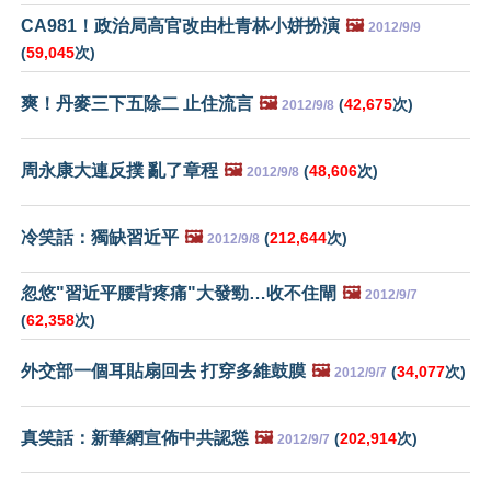
CA981！政治局高官改由杜青林小姘扮演
🖼️
2012/9/9
(
59,045
次)
爽！丹麥三下五除二 止住流言
🖼️
(
42,675
次)
2012/9/8
周永康大連反撲 亂了章程
🖼️
(
48,606
次)
2012/9/8
冷笑話：獨缺習近平
🖼️
(
212,644
次)
2012/9/8
忽悠"習近平腰背疼痛"大發勁…收不住閘
🖼️
2012/9/7
(
62,358
次)
外交部一個耳貼扇回去 打穿多維鼓膜
🖼️
(
34,077
次)
2012/9/7
真笑話：新華網宣佈中共認慫
🖼️
(
202,914
次)
2012/9/7