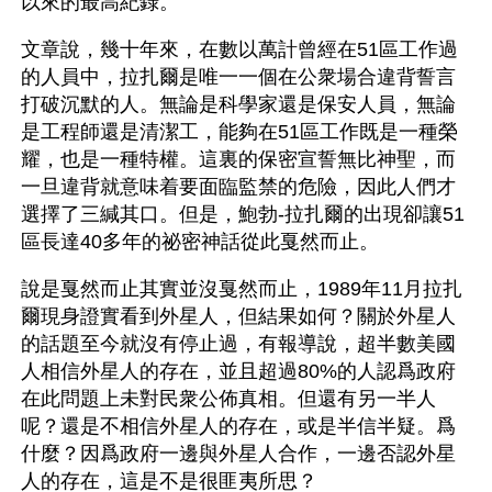
以來的最高紀錄。
文章說，幾十年來，在數以萬計曾經在51區工作過
的人員中，拉扎爾是唯一一個在公衆場合違背誓言
打破沉默的人。無論是科學家還是保安人員，無論
是工程師還是清潔工，能夠在51區工作既是一種榮
耀，也是一種特權。這裏的保密宣誓無比神聖，而
一旦違背就意味着要面臨監禁的危險，因此人們才
選擇了三緘其口。但是，鮑勃-拉扎爾的出現卻讓51
區長達40多年的祕密神話從此戛然而止。
說是戛然而止其實並沒戛然而止，1989年11月拉扎
爾現身證實看到外星人，但結果如何？關於外星人
的話題至今就沒有停止過，有報導說，超半數美國
人相信外星人的存在，並且超過80%的人認爲政府
在此問題上未對民衆公佈真相。但還有另一半人
呢？還是不相信外星人的存在，或是半信半疑。爲
什麼？因爲政府一邊與外星人合作，一邊否認外星
人的存在，這是不是很匪夷所思？ 