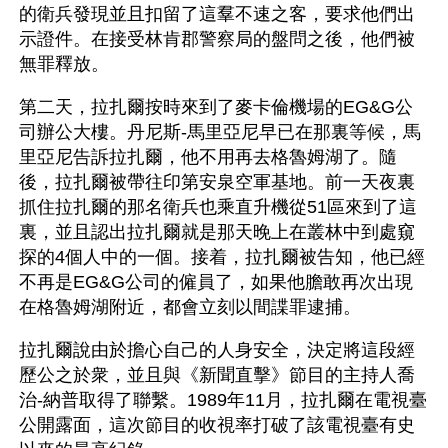
的衛兵發現並且扣留了這羣不速之客，要求他們出
示證件。在接受林肯郡警察局的盤問之後，他們被
無罪釋放。
第二天，拉扎爾按時來到了麥卡倫機場的EG&G公
司辦公大樓。丹尼斯-馬里亞尼早已在那裏等候，馬
里亞尼告訴拉扎爾，他不用再去格魯姆湖了。隨
後，拉扎爾被帶往印第安泉空軍基地。前一天夜裏
抓住拉扎爾的那名衛兵也乘直升機從51區來到了這
裏，並且認出拉扎爾就是那天晚上在叢林中到處窺
探的4個人中的一個。接着，拉扎爾被告知，他已經
不再是EG&G公司的僱員了，如果他膽敢再次出現
在格魯姆湖附近，都會立刻以間諜罪逮捕。
拉扎爾說由於擔心自己的人身安全，決定將這段經
歷公之於衆，並且與《新聞直擊》節目的主持人喬
治-納普取得了聯繫。1989年11月，拉扎爾在電視臺
公開露面，這次節目的收視率打破了該電視臺有史