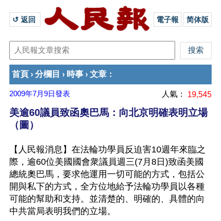
↺ 返回 
電子報
简体版
首頁
分欄目
時事
文章
›
›
›
：
2009年7月9日
發表
人氣：
19,545
美逾60議員致函奧巴馬：向北京明確表明立場
（圖）
【人民報消息】在法輪功學員反迫害10週年來臨之
際，逾60位美國國會衆議員週三(7月8日)致函美國
總統奧巴馬，要求他運用一切可能的方式，包括公
開與私下的方式，全方位地給予法輪功學員以各種
可能的幫助和支持。並清楚的、明確的、具體的向
中共當局表明我們的立場。