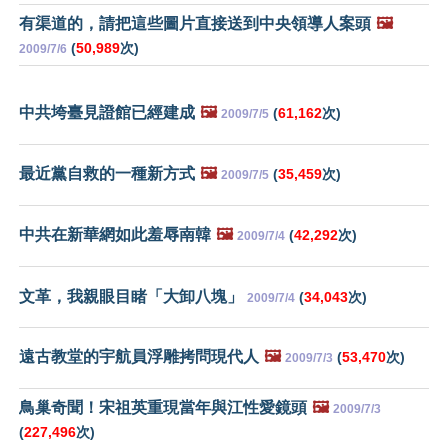
有渠道的，請把這些圖片直接送到中央領導人案頭
🖼️
(
50,989
次)
2009/7/6
中共垮臺見證館已經建成
🖼️
(
61,162
次)
2009/7/5
最近黨自救的一種新方式
🖼️
(
35,459
次)
2009/7/5
中共在新華網如此羞辱南韓
🖼️
(
42,292
次)
2009/7/4
文革，我親眼目睹「大卸八塊」
(
34,043
次)
2009/7/4
遠古教堂的宇航員浮雕拷問現代人
🖼️
(
53,470
次)
2009/7/3
鳥巢奇聞！宋祖英重現當年與江性愛鏡頭
🖼️
2009/7/3
(
227,496
次)