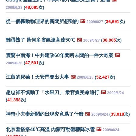
(
48,065
次)
2009/6/28
從一個轟動物理界的新聞所想到的
🖼️
(
36,691
次)
2009/6/27
雞蛋熟了 爲何多省氣溫高達50℃
🖼️
(
38,805
次)
2009/6/27
震驚中南海！中共建政60年聞所未聞的一件大奇案
🖼️
(
47,501
次)
2009/6/26
江留的尿礆！天安門要出大事
🖼️
(
52,427
次)
2009/6/25
趙忠祥不慎動了「水果刀」 衆官媒受命追打
🖼️
2009/6/24
(
41,358
次)
神奇小夫妻新聞的出現究竟爲了什麼
🖼️
(
39,018
次)
2009/6/24
北京羞搭搭40℃高溫 內蒙可勁砸驟降冰雹
🖼️
2009/6/24