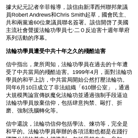
據大紀元記者辛菲報導，該信由新澤西州聯邦衆議
員Robert Andrews和Chris Smith起草，國會民主、
共和兩黨逾60位衆議員聯名簽署。該信開啓了美國
主流社會聲援法輪功學員七·二Ｏ反迫害十週年華府
系列活動的序幕。
法輪功學員遭受中共十年之久的殘酷迫害
信中指出，衆所周知，法輪功學員在過去的十年遭
受了中共當局的殘酷迫害。1999年4月，面對法輪功
學員的和平上訪，中共當局開始公然打壓法輪功。
同年6月10日成立了非法組織「610辦公室」，通過
大規模輿論宣傳妖魔化法輪功並通過強制手段逼迫
法輪功學員放棄信仰，包括肆意拘禁、毆打、折
磨、強制洗腦轉化等。
信中還說，法輪功信仰包括學法、煉功等，完全是
和平的。法輪功學員舉辦的各項活動也都是在踐行