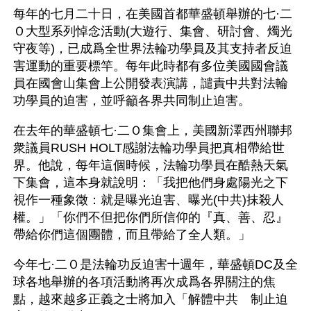
每年的七月二十日，在美國首都華盛頓舉辦的七·二
Ｏ大型系列悼念活動(大遊行、集會、研討會、燭光
守夜等)，已成爲全世界法輪功學員及其支持者反迫
害運動的重要標竿。每年此時都有多位美國國會議
員在國會山集會上公開發表演講，譴責中共對法輪
功學員的迫害，並呼籲各界共同制止迫害。
在去年的華盛頓七·二Ｏ集會上，美國新澤西州聯邦
衆議員RUSH HOLT感謝法輪功學員把真相帶給世
界。他說，每年這個時候，法輪功學員在酷熱天氣
下集會，這本身就說明：「我把他們身處陽光之下
視作一種象徵：就是曝光迫害、曝光(中共)抹殺人
權。」「你們不但把你們所信仰的『真、善、忍』
帶給你們這個團體，而且帶給了全人類。」
今年七·二Ｏ是法輪功反迫害十週年，華盛頓DC及全
球各地舉辦的各項活動將再次成爲各界關注的焦
點，越來越多正義之士將加入「解體中共　制止迫