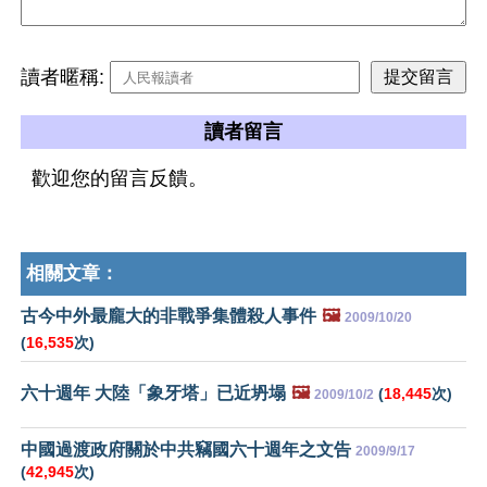
讀者暱稱:
讀者留言
歡迎您的留言反饋。
相關文章：
古今中外最龐大的非戰爭集體殺人事件
🖼️
2009/10/20
(
16,535
次)
六十週年 大陸「象牙塔」已近坍塌
🖼️
(
18,445
次)
2009/10/2
中國過渡政府關於中共竊國六十週年之文告
2009/9/17
(
42,945
次)