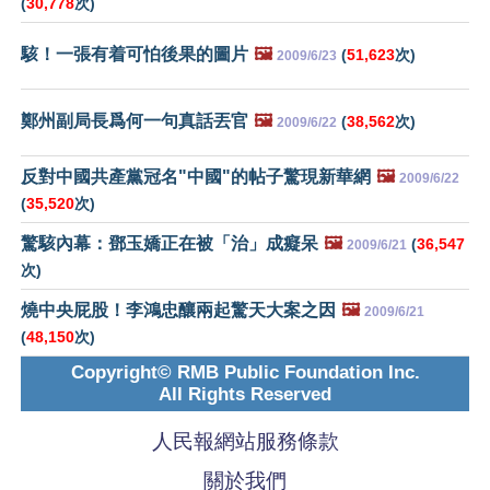
(
30,778
次)
駭！一張有着可怕後果的圖片
🖼️
(
51,623
次)
2009/6/23
鄭州副局長爲何一句真話丟官
🖼️
(
38,562
次)
2009/6/22
反對中國共產黨冠名"中國"的帖子驚現新華網
🖼️
2009/6/22
(
35,520
次)
驚駭內幕：鄧玉嬌正在被「治」成癡呆
🖼️
(
36,547
2009/6/21
次)
燒中央屁股！李鴻忠釀兩起驚天大案之因
🖼️
2009/6/21
(
48,150
次)
Copyright© RMB Public Foundation Inc.
All Rights Reserved
人民報網站服務條款
關於我們