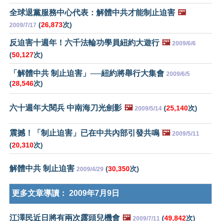
全球退黨服務中心代表：解體中共才能制止迫害
🖼️
(
26,873
次)
2009/7/17
反迫害十週年！六千法輪功學員紐約大遊行
🖼️
2009/6/6
(
50,127
次)
「解體中共 制止迫害」──紐約將舉行大集會
2009/6/5
(
28,546
次)
六十週年大閱兵 中南海刀光劍影
🖼️
(
25,140
次)
2009/5/14
震撼！「制止迫害」已在中共內部引發共鳴
🖼️
2009/5/11
(
20,310
次)
解體中共 制止迫害
(
30,350
次)
2009/4/29
更多文章導讀：
2009年7月9日
江澤民近日將有兩次露頭兒機會
🖼️
(
49,842
次)
2009/7/11