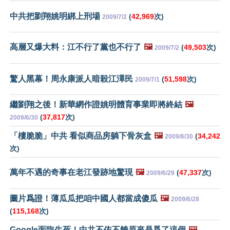
中共把劉翔姚明綁上刑場
(
42,969
次)
2009/7/2
高層又爆大料：江不行了黨也不行了
🖼️
(
49,503
次)
2009/7/2
驚人黑幕！周永康派人暗殺江澤民
(
51,598
次)
2009/7/1
繼劉翔之後！新華網作證姚明體育事業即將終結
🖼️
(
37,817
次)
2009/6/30
「樓脆脆」中共 看似商品房躺下骨灰盒
🖼️
(
34,242
2009/6/30
次)
萬年不遇的奇事在老江發跡地驚現
🖼️
(
47,337
次)
2009/6/29
圖片爲證！薄瓜瓜把咱中國人都當成傻瓜
🖼️
2009/6/28
(
115,168
次)
Google面臨生死！中共不依不饒原來是爲了這個
🖼️