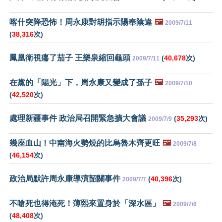
喀什突降恐怖！周永康對胡指示陽奉陰違
🖼️
2009/7/11
(
38,316
次)
鳳凰衛視癟了茄子 王樂泉縮回龜頭
(
40,678
次)
2009/7/11
在黨的「陽光」下，周永康又變成了孫子
🖼️
2009/7/10
(
42,520
次)
處理新疆事件 政治局召開緊急擴大會議
(
35,293
次)
2009/7/9
幾座血山！中南海火勢燒的比烏魯木齊更旺
🖼️
2009/7/8
(
46,154
次)
政治局默許周永康導演韶關事件
(
40,396
次)
2009/7/7
不嗆死也得淹死！薄熙來置身於「深水區」
🖼️
2009/7/6
(
48,408
次)