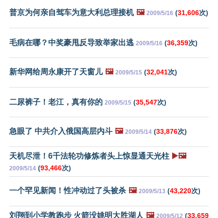
普京为何亲自驾车为意大利总理接机
🖼️
(
31,606
次)
2009/5/16
毛病在哪？中奖豪甩反导致举家出逃
(
36,359
次)
2009/5/16
新华网给周永康开了天窗儿
🖼️
(
32,041
次)
2009/5/15
二尿裤子！老江，真有你的
(
35,547
次)
2009/5/15
急眼了 中共介入俄国高层内斗
🖼️
(
33,876
次)
2009/5/14
天机尽泄！6千法轮功修炼者头上惊显通天光柱
▶️🖼️
(
93,466
次)
2009/5/14
一个罕见新闻！性冲动过了头被杀
🖼️
(
43,220
次)
2009/5/13
刘翔到小学教跑步 火箭没姚明大胜湖人
🖼️
(
33,659
2009/5/12