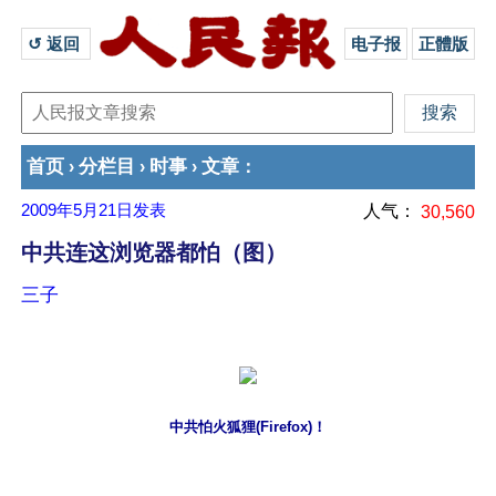
↺ 返回 
电子报
正體版
首页
分栏目
时事
文章
›
›
›
：
2009年5月21日
发表
人气：
30,560
中共连这浏览器都怕（图）
三子
中共怕火狐狸(Firefox)！