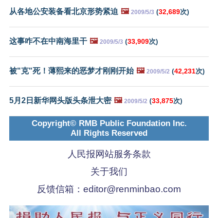
从各地公安装备看北京形势紧迫
🖼️
(
32,689
次)
2009/5/3
这事咋不在中南海里干
🖼️
(
33,909
次)
2009/5/3
被"克"死！薄熙来的恶梦才刚刚开始
🖼️
(
42,231
次)
2009/5/2
5月2日新华网头版头条泄大密
🖼️
(
33,875
次)
2009/5/2
Copyright© RMB Public Foundation Inc.
All Rights Reserved
人民报网站服务条款
关于我们
反馈信箱：
editor@renminbao.com