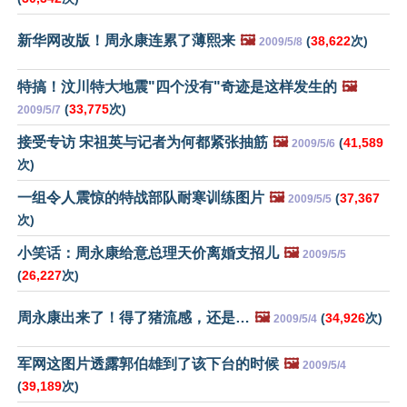
新华网改版！周永康连累了薄熙来
🖼️
(
38,622
次)
2009/5/8
特搞！汶川特大地震"四个没有"奇迹是这样发生的
🖼️
(
33,775
次)
2009/5/7
接受专访 宋祖英与记者为何都紧张抽筋
🖼️
(
41,589
2009/5/6
次)
一组令人震惊的特战部队耐寒训练图片
🖼️
(
37,367
2009/5/5
次)
小笑话：周永康给意总理天价离婚支招儿
🖼️
2009/5/5
(
26,227
次)
周永康出来了！得了猪流感，还是…
🖼️
(
34,926
次)
2009/5/4
军网这图片透露郭伯雄到了该下台的时候
🖼️
2009/5/4
(
39,189
次)