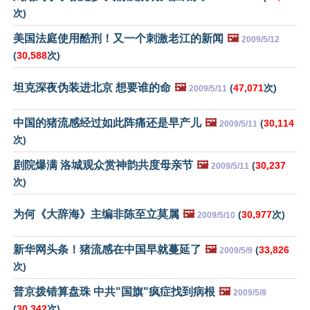
次)
美国法庭使用酷刑！又一个刺激老江的新闻
🖼️
2009/5/12
(
30,588
次)
坦克深夜伪装进北京 想要谁的命
🖼️
(
47,071
次)
2009/5/11
中国的猪流感经过如此阵痛还是早产儿
🖼️
(
30,114
2009/5/11
次)
剧院爆满 洛城观众赏神韵共度母亲节
🖼️
(
30,237
2009/5/11
次)
为何《大辞海》主编非陈至立莫属
🖼️
(
30,977
次)
2009/5/10
新华网头条！猪流感在中国早就蔓延了
🖼️
(
33,826
2009/5/9
次)
普京拨错算盘珠 中共"国旗"疯症找到病根
🖼️
2009/5/8
(
30,342
次)