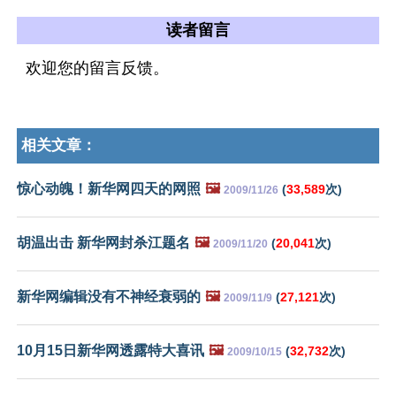
读者留言
欢迎您的留言反馈。
相关文章：
惊心动魄！新华网四天的网照
🖼️
(
33,589
次)
2009/11/26
胡温出击 新华网封杀江题名
🖼️
(
20,041
次)
2009/11/20
新华网编辑没有不神经衰弱的
🖼️
(
27,121
次)
2009/11/9
10月15日新华网透露特大喜讯
🖼️
(
32,732
次)
2009/10/15