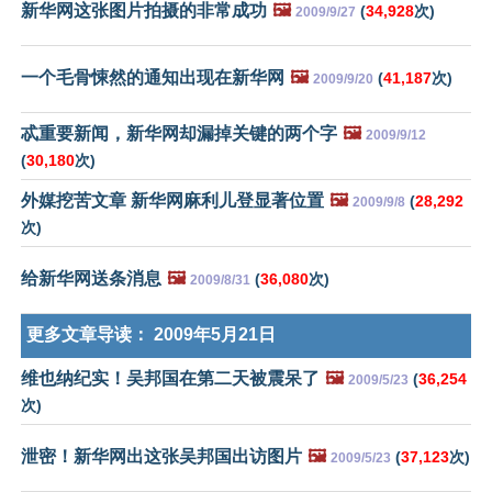
新华网这张图片拍摄的非常成功
🖼️
(
34,928
次)
2009/9/27
一个毛骨悚然的通知出现在新华网
🖼️
(
41,187
次)
2009/9/20
忒重要新闻，新华网却漏掉关键的两个字
🖼️
2009/9/12
(
30,180
次)
外媒挖苦文章 新华网麻利儿登显著位置
🖼️
(
28,292
2009/9/8
次)
给新华网送条消息
🖼️
(
36,080
次)
2009/8/31
更多文章导读：
2009年5月21日
维也纳纪实！吴邦国在第二天被震呆了
🖼️
(
36,254
2009/5/23
次)
泄密！新华网出这张吴邦国出访图片
🖼️
(
37,123
次)
2009/5/23