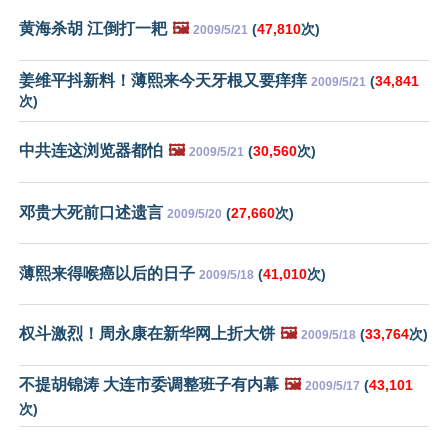
黄海杀胡 江倒打一耙
🖼️
(
47,810
次)
2009/5/21
姜维平抖新料！薄熙来今天牙根又要痒痒
(
34,841
2009/5/21
次)
中共连这浏览器都怕
🖼️
(
30,560
次)
2009/5/21
邓贵大死前口述遗言
(
27,660
次)
2009/5/20
薄熙来得喉癌以后的日子
(
41,010
次)
2009/5/18
权斗激烈！周永康在新华网上折大饼
🖼️
(
33,764
次)
2009/5/18
不提胡锦涛 大连市委调整班子有内幕
🖼️
(
43,101
2009/5/17
次)