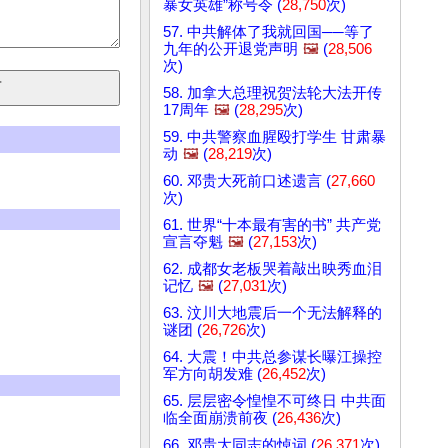
暴女英雄”称号令 (
28,750
次)
57. 中共解体了我就回国──等了
九年的公开退党声明
🖼️
(
28,506
次)
58. 加拿大总理祝贺法轮大法开传
17周年
🖼️
(
28,295
次)
59. 中共警察血腥殴打学生 甘肃暴
动
🖼️
(
28,219
次)
60. 邓贵大死前口述遗言 (
27,660
次)
61. 世界“十本最有害的书” 共产党
宣言夺魁
🖼️
(
27,153
次)
62. 成都女老板哭着敲出映秀血泪
记忆
🖼️
(
27,031
次)
63. 汶川大地震后一个无法解释的
谜团 (
26,726
次)
64. 大震！中共总参谋长曝江操控
军方向胡发难 (
26,452
次)
65. 层层密令惶惶不可终日 中共面
临全面崩溃前夜 (
26,436
次)
66. 邓贵大同志的悼词 (
26,371
次)