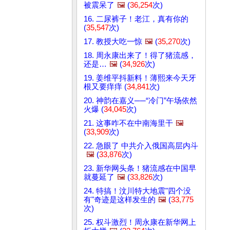
被震呆了
🖼️
(
36,254
次)
16. 二尿裤子！老江，真有你的
(
35,547
次)
17. 教授大吃一惊
🖼️
(
35,270
次)
18. 周永康出来了！得了猪流感，
还是…
🖼️
(
34,926
次)
19. 姜维平抖新料！薄熙来今天牙
根又要痒痒 (
34,841
次)
20. 神韵在嘉义──“冷门”午场依然
火爆 (
34,045
次)
21. 这事咋不在中南海里干
🖼️
(
33,909
次)
22. 急眼了 中共介入俄国高层内斗
🖼️
(
33,876
次)
23. 新华网头条！猪流感在中国早
就蔓延了
🖼️
(
33,826
次)
24. 特搞！汶川特大地震"四个没
有"奇迹是这样发生的
🖼️
(
33,775
次)
25. 权斗激烈！周永康在新华网上