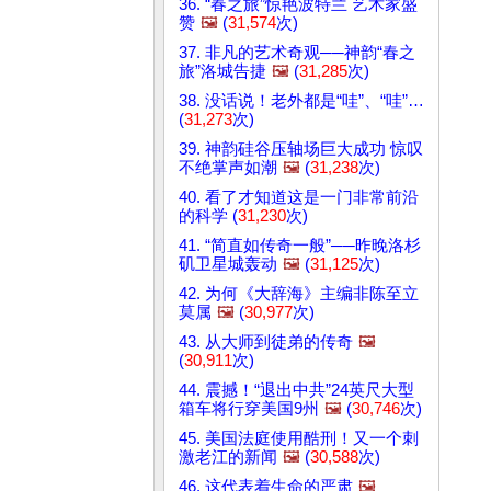
36. “春之旅”惊艳波特兰 艺术家盛
赞
🖼️
(
31,574
次)
37. 非凡的艺术奇观──神韵“春之
旅”洛城告捷
🖼️
(
31,285
次)
38. 没话说！老外都是“哇”、“哇”…
(
31,273
次)
39. 神韵硅谷压轴场巨大成功 惊叹
不绝掌声如潮
🖼️
(
31,238
次)
40. 看了才知道这是一门非常前沿
的科学 (
31,230
次)
41. “简直如传奇一般”──昨晚洛杉
矶卫星城轰动
🖼️
(
31,125
次)
42. 为何《大辞海》主编非陈至立
莫属
🖼️
(
30,977
次)
43. 从大师到徒弟的传奇
🖼️
(
30,911
次)
44. 震撼！“退出中共”24英尺大型
箱车将行穿美国9州
🖼️
(
30,746
次)
45. 美国法庭使用酷刑！又一个刺
激老江的新闻
🖼️
(
30,588
次)
46. 这代表着生命的严肃
🖼️