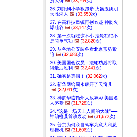
折大饼
🖼️
(
33,764
次)
26. 刘翔到小学教跑步 火箭没姚明
大胜湖人
🖼️
(
33,659
次)
27. 在高科技重镇再创奇迹 神韵火
爆硅谷
🖼️
(
33,147
次)
28. 第一次就吃惊不小 法轮功绝不
是简单气功
🖼️
(
32,820
次)
29. 从各地公安装备看北京形势紧
迫
🖼️
(
32,689
次)
30. 美国国会议员：法轮功必将取
得最后胜利
🖼️
(
32,441
次)
31. 确实是震撼！ (
32,062
次)
32. 新华网给周永康开了天窗儿
🖼️
(
32,041
次)
33. 神韵华盛顿州大放异彩 美国名
人盛赞
🖼️
(
31,728
次)
34. “这是一场天上人间的大战”──
神韵橙县首演轰动
🖼️
(
31,672
次)
35. 普京为何亲自驾车为意大利总
理接机
🖼️
(
31,606
次)