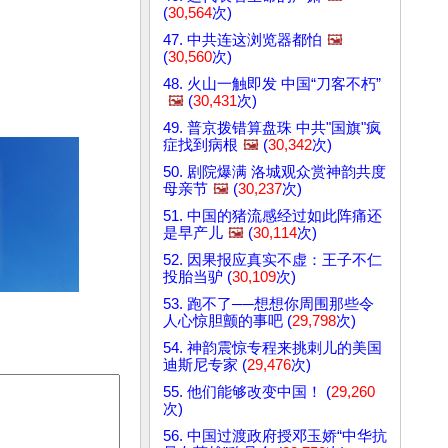
(
30,564
次)
47. 中共连这浏览器都怕
🖼️
(
30,560
次)
48. 火山一触即发 中国“刀客不朽”
🖼️
(
30,431
次)
49. 普京拨错算盘珠 中共"国旗"疯
症找到病根
🖼️
(
30,342
次)
50. 剧院爆满 洛城观众赏神韵共度
母亲节
🖼️
(
30,237
次)
51. 中国的猪流感经过如此阵痛还
是早产儿
🖼️
(
30,114
次)
52. 因果报应真实不虚：王子不仁
投胎当驴 (
30,109
次)
53. 跑不了──想想你周围那些令
人心惊胆颤的事吧 (
29,798
次)
54. 神韵震惊专程来挑刺儿的美国
迪斯尼专家 (
29,476
次)
55. 他们能够改变中国！ (
29,260
次)
56. 中国过渡政府授邓玉娇“中华抗