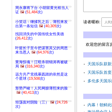
周永康将下台 小胡留黄光裕当人
证
🖼️
(
51,484
次)
读者暱称:
小笑话：继揉乳之后，薄熙来发
出第一条短信
🖼️
(
40,309
次)
找回消失的中国传统女性美德
(
26,412
次)
欢迎您的留言
叶挺长子至今把谋害其父的周恩
来当恩人
🖼️
(
64,976
次)
黄海惊魂！江暗杀胡锦涛再被破
天国乐队获新
局
🖼️
(
316,340
次)
天国乐队首度
远方共产党残暴践踏的依然是这
个星球 (
19,508
次)
多伦多天国乐
形势严峻！人民网臊薄熙来的脸
🖼️
(
40,413
次)
坦荡面对阴险（三）
🖼️
(
24,726
内幕！朝鲜此
次)
政治局会议上