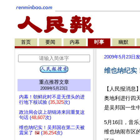
首页
要闻
内幕
时事
幽默
2009年5月23日
维也纳纪实
重点推荐文章
2009年5月23日
【人民报消息
内幕！朝鲜此时不是无俚头的进
奥地利进行四
行地下核试验 (
35,325
次)
是吴邦国一生
政治局会议上胡锦涛来回重复这
句话 (
48,607
次)
5月16日，音
维也纳纪实！吴邦国在第二天被
维也纳闹市区的著
震呆了
🖼️
(
36,254
次)