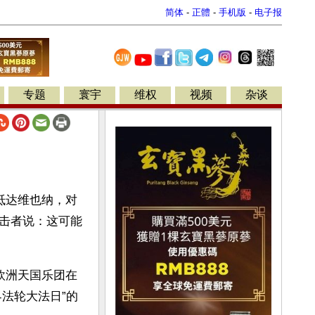
简体
-
正體
-
手机版
-
电子报
专题
寰宇
维权
视频
杂谈
抵达维也纳，对
击者说：这可能
欧洲天国乐团在
界法轮大法日”的