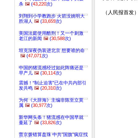
杀
🖼️
(
43,220
次)
（人民报首发
刘翔到小学教跑步 火箭没姚明大
胜湖人
🖼️
(
33,659
次)
美国法庭使用酷刑！又一个刺激
老江的新闻
🖼️
(
30,588
次)
坦克深夜伪装进北京 想要谁的命
🖼️
(
47,071
次)
中国的猪流感经过如此阵痛还是
早产儿
🖼️
(
30,114
次)
震撼！“制止迫害”已在中共内部引
发共鸣
🖼️
(
20,310
次)
为何《大辞海》主编非陈至立莫
属
🖼️
(
30,977
次)
新华网头条！猪流感在中国早就
蔓延了
🖼️
(
33,826
次)
普京拨错算盘珠 中共"国旗"疯症找