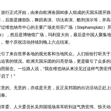
，游行正式开始，由来自欧洲各国80多人组成的天国乐团开
目，后面是腰鼓队，舞蹈表演、功法表演、酷刑演示等，并高举
过维也纳市中心的主要广场史坦芬广场（Stephansplatz
nplatz），然后是博物馆广场，玛利亚大街，最后是中国人聚集
kt）。整个庆祝活动持续到晚上六点结束。 
吸引了来自世界各地的观光客和当地民众。人们纷纷打听关于
酷迫害的情况。欧洲天国乐团的闪亮登场，更是吸引了众多的
拍照留念。一位路人说，“我在维也纳从来没见过这样气势宏
启了！”
有意的、无意的，亦或是天意，反正吴邦国的出访活动正赶上
演奏。
局常委、人大委员长吴邦国现场亲耳听到这气势宏伟、惊天动