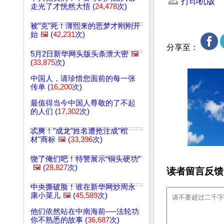
打印机版
走光了才恍然大悟 (
24,478
次)
被"克"死！薄熙来的恶梦才刚刚开
始
🖼️
(
42,231
次)
分享至：
5月2日新华网头版头条泄大密
🖼️
(
33,875
次)
中国人，请珍惜您面前的每一张
传单 (
16,200
次)
最值得当今中国人尊敬的了不起
的人们 (
17,302
次)
忒爽！"成龙"姓名遭抢注成"棺
材"商标
🖼️
(
33,396
次)
饶了俺们吧！特警展示“铜头硬功”
🖼️
(
28,827
次)
读者留言反馈
中央撕破脸！谁在新华网炒周永
康小菜儿
🖼️
(
45,589
次)
他们依然站在中南海前──法轮功
你不熟悉的故事 (
36,687
次)