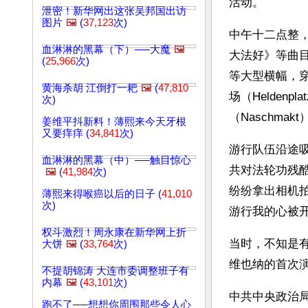
活动。
泄密！新华网出这张吴邦国出访
图片
🖼️
(
37,123
次)
中午十二点整
血淋淋的黑幕（下）──大魔
🖼️
大法好》等曲
(
25,966
次)
等大型横幅，穿
黄海杀胡 江倒打一耙
🖼️
(
47,810
场（Helde
次)
（Naschma
姜维平抖新料！薄熙来今天牙根
又要痒痒 (
34,841
次)
游行队伍沿途
血淋淋的黑幕（中）──触目惊心
共对法轮功残
🖼️
(
41,984
次)
纷纷拿出相机
薄熙来得喉癌以后的日子 (
41,010
次)
游行我的心被开
权斗激烈！周永康在新华网上折
当时，不知是
大饼
🖼️
(
33,764
次)
维也纳的首次
不提胡锦涛 大连市委调整班子有
内幕
🖼️
(
43,101
次)
中共中央政治
跑不了──想想你周围那些令人心