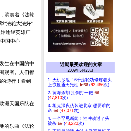
路，演奏着《法轮
“法轮大法好”
）开始途经英雄广
地中国中心
发生在中国的中
近期最受欢迎的文章
2009年5月23日
围观者。人们都
1. 天机尽泄！6千法轮功修炼者头
伟的游行！看到
上惊显通天光柱
▶️🖼️
(
93,466
次)
2. 黄海杀胡 江倒打一耙
🖼️
(
47,810
次)
欧洲天国乐队在
3. 坦克深夜伪装进北京 想要谁的
命
🖼️
(
47,071
次)
4. 一个罕见新闻！性冲动过了头
被杀
🖼️
(
43,220
次)
地的乐曲《法轮