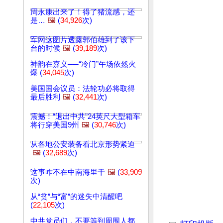
周永康出来了！得了猪流感，还
是…
🖼️
(
34,926
次)
军网这图片透露郭伯雄到了该下
台的时候
🖼️
(
39,189
次)
神韵在嘉义──“冷门”午场依然火
爆 (
34,045
次)
美国国会议员：法轮功必将取得
最后胜利
🖼️
(
32,441
次)
震撼！“退出中共”24英尺大型箱车
将行穿美国9州
🖼️
(
30,746
次)
从各地公安装备看北京形势紧迫
🖼️
(
32,689
次)
这事咋不在中南海里干
🖼️
(
33,909
次)
从“贫”与“富”的迷失中清醒吧
(
22,105
次)
文章网址: http://w
中共党员们，不要等到周围人都