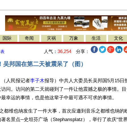
国际
奇闻
灾祸
万象
生活
文化
人气：
36,254
分享：
发表
！吴邦国在第二天被震呆了（图）
】（人民报记者
李子木
报导）中共人大委员长吴邦国5月15日
天访问。访问的第二天就碰到了一件让他震撼之极的事情。目
中最幸运的事情，也是他这辈子中最可遇不可求的事情。
乐之都维也纳发生了一件大事，首次应邀到音乐之都维也纳的
名景点─史坦芬广场（Stephansplatz），举行了欢庆“世