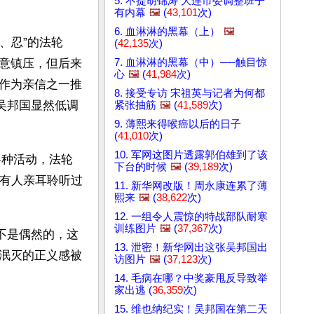
5. 不提胡锦涛 大连市委调整班子
有内幕
🖼️
(
43,101
次)
6. 血淋淋的黑幕（上）
🖼️
、忍”的法轮
(
42,135
次)
7. 血淋淋的黑幕（中）──触目惊
意镇压，但后来
心
🖼️
(
41,984
次)
作为亲信之一推
8. 接受专访 宋祖英与记者为何都
吴邦国显然低调
紧张抽筋
🖼️
(
41,589
次)
9. 薄熙来得喉癌以后的日子
(
41,010
次)
10. 军网这图片透露郭伯雄到了该
各种活动，法轮
下台的时候
🖼️
(
39,189
次)
没有人亲耳聆听过
11. 新华网改版！周永康连累了薄
熙来
🖼️
(
38,622
次)
12. 一组令人震惊的特战部队耐寒
训练图片
🖼️
(
37,367
次)
决不是偶然的，这
13. 泄密！新华网出这张吴邦国出
泯灭的正义感被
访图片
🖼️
(
37,123
次)
14. 毛病在哪？中奖豪甩反导致举
家出逃 (
36,359
次)
15. 维也纳纪实！吴邦国在第二天