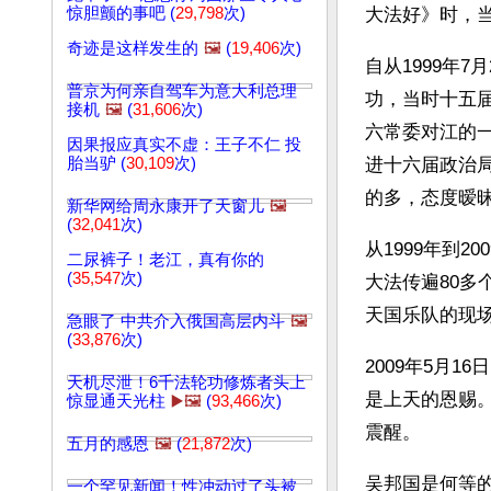
惊胆颤的事吧 (
29,798
次)
大法好》时，当
奇迹是这样发生的
🖼️
(
19,406
次)
自从1999年
普京为何亲自驾车为意大利总理
功，当时十五
接机
🖼️
(
31,606
次)
六常委对江的
因果报应真实不虚：王子不仁 投
胎当驴 (
30,109
次)
进十六届政治
的多，态度暧
新华网给周永康开了天窗儿
🖼️
(
32,041
次)
从1999年到
二尿裤子！老江，真有你的
(
35,547
次)
大法传遍80
天国乐队的现
急眼了 中共介入俄国高层内斗
🖼️
(
33,876
次)
2009年5月
天机尽泄！6千法轮功修炼者头上
是上天的恩赐
惊显通天光柱
▶️🖼️
(
93,466
次)
震醒。
五月的感恩
🖼️
(
21,872
次)
吴邦国是何等
一个罕见新闻！性冲动过了头被