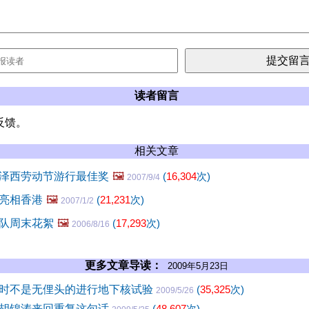
读者留言
反馈。
相关文章
泽西劳动节游行最佳奖
🖼️
(
16,304
次)
2007/9/4
亮相香港
🖼️
(
21,231
次)
2007/1/2
队周末花絮
🖼️
(
17,293
次)
2006/8/16
更多文章导读：
2009年5月23日
时不是无俚头的进行地下核试验
(
35,325
次)
2009/5/26
胡锦涛来回重复这句话
(
48,607
次)