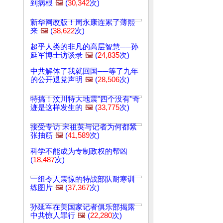
到病根
🖼️
(
30,342
次)
新华网改版！周永康连累了薄熙
来
🖼️
(
38,622
次)
超乎人类的非凡的高层智慧──孙
延军博士访谈录
🖼️
(
24,835
次)
中共解体了我就回国──等了九年
的公开退党声明
🖼️
(
28,506
次)
特搞！汶川特大地震"四个没有"奇
迹是这样发生的
🖼️
(
33,775
次)
接受专访 宋祖英与记者为何都紧
张抽筋
🖼️
(
41,589
次)
科学不能成为专制政权的帮凶
(
18,487
次)
一组令人震惊的特战部队耐寒训
练图片
🖼️
(
37,367
次)
孙延军在美国家记者俱乐部揭露
中共惊人罪行
🖼️
(
22,280
次)