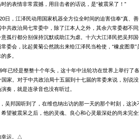
时的表情非常震撼，用目击者的话说，是“被震呆了！”
7月20日，江泽民动用国家机器全方位全时间的迫害信奉“真、善
届中共政治局七常委中，除了江本人之外，其余六常委都不同
一意孤行都分别保持沉默或助江为虐。十六大江泽民把吴邦国
局常委会，比起黄菊公然跳出来给江泽民当枪使，“橡皮图章”
昧的多。
2009年已经是整整十个年头，这十年中法轮功在世界上举行了
多个国家。对于中共政治局十五届到十七届的常委来说，别说
场演奏，就是连录音也没有听过。
16日，吴邦国听到了，在维也纳出访的那一天的那个时刻，这
。希望被震呆之后，他的灵魂、良心和心灵最深处的尚未完全
的幸运。△