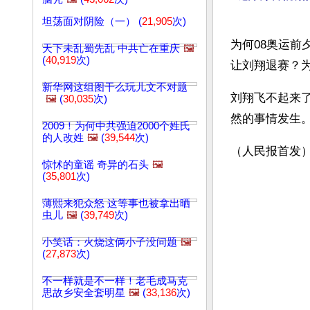
坦荡面对阴险（一） (
21,905
次)
为何08奥运
天下未乱蜀先乱 中共亡在重庆
🖼️
(
40,919
次)
让刘翔退赛？
新华网这组图干么玩儿文不对题
刘翔飞不起来
🖼️
(
30,035
次)
然的事情发生。
2009！为何中共强迫2000个姓氏
的人改姓
🖼️
(
39,544
次)
（人民报首发）
惊怵的童谣 奇异的石头
🖼️
(
35,801
次)
薄熙来犯众怒 这等事也被拿出晒
虫儿
🖼️
(
39,749
次)
小笑话：火烧这俩小子没问题
🖼️
(
27,873
次)
不一样就是不一样！老毛成马克
思故乡安全套明星
🖼️
(
33,136
次)