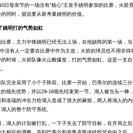
10日母亲节的一场没有“核心”主攻手姚明参加的比赛，火箭
外的同时，据说要从新考量姚明的价值。
了姚明打的气势如虹
的比赛，主力中锋姚明已经无法上场，在他缺阵的第一场，当
，队中没有人一定要在比赛中作为主攻，火箭的球员也不用非得
中的时候，火箭队像火山般爆发，打的气势如虹。这是一支自
队。
箭队完全采用了小个子阵容。比赛一开始，巴蒂尔的连续三分
位数的领先优势，并以29-16领先结束第一节。湖人被当头一
斯和洛瑞的冲击力给湖人造成了很大的麻烦，两人将湖人的内
了湖人的整个防守系统。
明，湖人的计划被打乱，一下子失去了防守目标，在开局之后
做出相应的调整。等到巴蒂尔和布鲁克斯连续投篮命中之后，