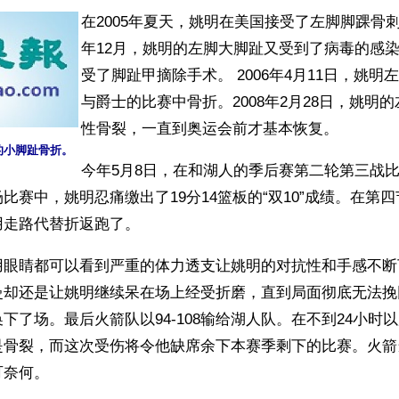
在2005年夏天，姚明在美国接受了左脚脚踝骨
年12月，姚明的左脚大脚趾又受到了病毒的感染，
受了脚趾甲摘除手术。 2006年4月11日，姚明
与爵士的比赛中骨折。2008年2月28日，姚明
性骨裂，一直到奥运会前才基本恢复。
脚的小脚趾骨折。
今年5月8日，在和湖人的季后赛第二轮第三战
比赛中，姚明忍痛缴出了19分14篮板的“双10”成绩。在第
用走路代替折返跑了。
用眼睛都可以看到严重的体力透支让姚明的对抗性和手感不断
曼却还是让姚明继续呆在场上经受折磨，直到局面彻底无法挽
下了场。最后火箭队以94-108输给湖人队。在不到24小时
是骨裂，而这次受伤将令他缺席余下本赛季剩下的比赛。火箭
可奈何。