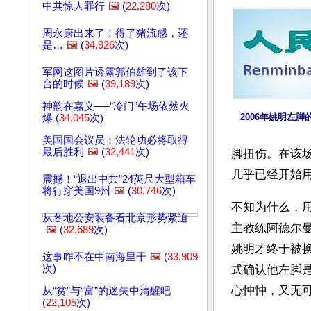
中共惊人罪行
🖼️
(
22,280
次)
周永康出来了！得了猪流感，还
是…
🖼️
(
34,926
次)
军网这图片透露郭伯雄到了该下
台的时候
🖼️
(
39,189
次)
神韵在嘉义──“冷门”午场依然火
 2006年姚明左
爆 (
34,045
次)
美国国会议员：法轮功必将取得
最后胜利
🖼️
(
32,441
次)
脚扭伤。在该场
几乎已经开始
震撼！“退出中共”24英尺大型箱车
将行穿美国9州
🖼️
(
30,746
次)
不知为什么，
从各地公安装备看北京形势紧迫
主教练阿德尔
🖼️
(
32,689
次)
姚明才终于被换
这事咋不在中南海里干
🖼️
(
33,909
次)
式确认他左脚
心忡忡，又无
从“贫”与“富”的迷失中清醒吧
(
22,105
次)