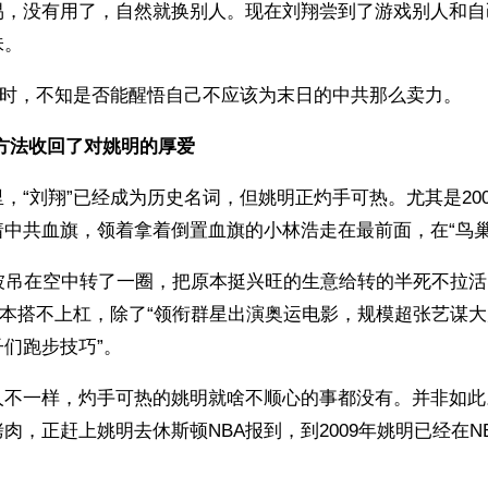
易，没有用了，自然就换别人。现在刘翔尝到了游戏别人和自
味。
上时，不知是否能醒悟自己不应该为末日的中共那么卖力。
方法收回了对姚明的厚爱
，“刘翔”已经成为历史名词，但姚明正灼手可热。尤其是20
着中共血旗，领着拿着倒置血旗的小林浩走在最前面，在“鸟巢
宁被吊在空中转了一圈，把原本挺兴旺的生意给转的半死不拉
根本搭不上杠，除了“领衔群星出演奥运电影，规模超张艺谋大
们跑步技巧”。
不一样，灼手可热的姚明就啥不顺心的事都没有。并非如此。
肉，正赶上姚明去休斯顿NBA报到，到2009年姚明已经在N