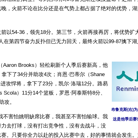
已晚，火箭不论在比分还是在气势上都占据了绝对的优势，湖
箭以54-36，领先18分。第三节，火箭再接再厉，将优势扩
。湖人在第四节奋力反扑但已无力回天，最终火箭以99-87擒下
Aaron Brooks）轻松刷新个人季后赛新高，他
拿下了34分并助攻4次；肖恩·巴蒂尔（Shane 
也成为进攻悍将，拿下了23分，凯尔·洛瑞12分。路易
s Scola）11分14个篮板，罗恩·阿泰斯特8分、
次助攻。
布鲁克斯(右)
“我不害怕姚明缺席比赛，我甚至不害怕输球。我
这是他季后赛
努力去打球，没有打出竞争性，没有去战斗，没
比赛。只要你全力以赴的投入比赛中去，好的事情就会发生。