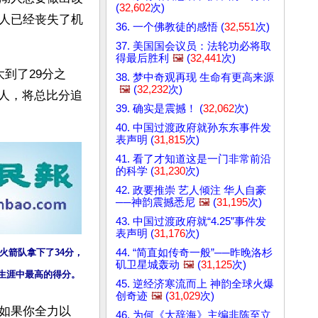
(
32,602
次)
人已经丧失了机
36. 一个佛教徒的感悟 (
32,551
次)
37. 美国国会议员：法轮功必将取
得最后胜利
🖼️
(
32,441
次)
大到了29分之
38. 梦中奇观再现 生命有更高来源
🖼️
(
32,232
次)
湖人，将总比分追
39. 确实是震撼！ (
32,062
次)
40. 中国过渡政府就孙东东事件发
表声明 (
31,815
次)
41. 看了才知道这是一门非常前沿
的科学 (
31,230
次)
42. 政要推崇 艺人倾注 华人自豪
──神韵震撼悉尼
🖼️
(
31,195
次)
43. 中国过渡政府就“4.25”事件发
表声明 (
31,176
次)
44. “简直如传奇一般”──昨晚洛杉
为火箭队拿下了34分，
矶卫星城轰动
🖼️
(
31,125
次)
生涯中最高的得分。
45. 逆经济寒流而上 神韵全球火爆
创奇迹
🖼️
(
31,029
次)
如果你全力以
46. 为何《大辞海》主编非陈至立