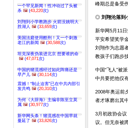
峰期总是备受伤
一个罕见新闻！性冲动过了头被
杀
🖼️
(
43,220
次)
◎ 
刘翔沦落到
刘翔到小学教跑步 火箭没姚明大
胜湖人
🖼️
(
33,659
次)
新华网5月11
美国法庭使用酷刑！又一个刺激
平安希望奖学
老江的新闻
🖼️
(
30,588
次)
刘翔作为志愿
坦克深夜伪装进北京 想要谁的命
教孩子们跑步
🖼️
(
47,071
次)
中国“飞人”被
中国的猪流感经过如此阵痛还是
早产儿
🖼️
(
30,114
次)
中共要把他仅
震撼！“制止迫害”已在中共内部引
发共鸣
🖼️
(
20,310
次)
2008年奥运
为何《大辞海》主编非陈至立莫
者才琢磨出其
属
🖼️
(
30,977
次)
3月初政协会
新华网头条！猪流感在中国早就
蔓延了
🖼️
(
33,826
次)
议。但无奈被