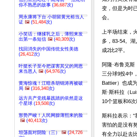
你不熟悉的故事 (
36,687
次)
变，但是为时
周永康将下台 小胡留黄光裕当人
会。
证
🖼️
(
51,484
次)
上半场结束，火
小笑话：继揉乳之后，薄熙来发
出第一条短信
🖼️
(
40,309
次)
多，83-54
找回消失的中国传统女性美德
成2比2平。
(
26,412
次)
阿隆·布鲁克斯（
叶挺长子至今把谋害其父的周恩
来当恩人
🖼️
(
64,976
次)
三分球9投4中，
Battier）
黄海惊魂！江暗杀胡锦涛再被破
局
🖼️
(
316,340
次)
斯·斯科拉（Lui
远方共产党残暴践踏的依然是这
10个篮板和6
个星球 (
19,508
次)
形势严峻！人民网臊薄熙来的脸
斯科拉表示：
🖼️
(
40,413
次)
害怕的是没有
坦荡面对阴险（三）
🖼️
(
24,726
有全力以赴去