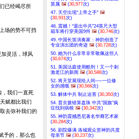
莫属
🖼️
(
30,977
次)
们已经竭尽所
47. 天空出现“上帝之手”
🖼️
(
30,931
次)
48. 震撼！“退出中共”24英尺大型
上场的势不可挡
箱车将行穿美国9州
🖼️
(
30,746
次)
49. 中国长笛演奏家：神韵创造了
专业演出团的奇迹
🖼️
(
30,728
次)
50. 她为什么非常非常敬佩这些人
更加灵活，球风
(
30,674
次)
51. 美国法庭使用酷刑！又一个刺
激老江的新闻
🖼️
(
30,588
次)
52. 将天堂展现给人间──一位修
女的感慨
🖼️
(
30,566
次)
输，我们一直死
53. 解体中共 制止迫害 (
30,350
次)
天赋都比我们
54. 普京拨错算盘珠 中共"国旗"疯
症找到病根
🖼️
(
30,342
次)
取去弥补我们的
55. 神韵震撼悉尼著名华裔艺术家
(
30,284
次)
56. 剧院爆满 洛城观众赏神韵共度
天赋予的，那么也
母亲节
🖼️
(
30,237
次)