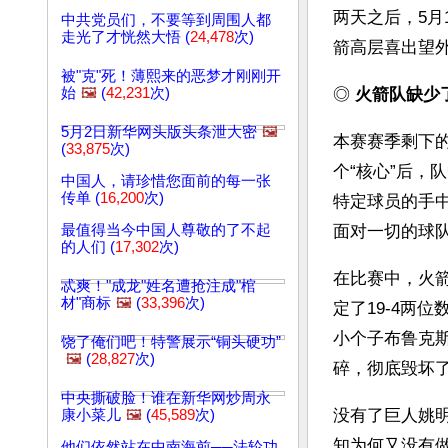
两天之后，5月
中共党员们，不要等到周围人都
走光了才恍然大悟 (
24,478
次)
箭高层喜出望
被"克"死！薄熙来的恶梦才刚刚开
始
🖼️
(
42,231
次)
◎ 
火箭队缺少
5月2日新华网头版头条泄大密
🖼️
本赛赛季剩下
(
33,875
次)
个“核心”后
中国人，请珍惜您面前的每一张
传单 (
16,200
次)
特定球员的手
最值得当今中国人尊敬的了不起
面对一切的球
的人们 (
17,302
次)
在比赛中，火
忒爽！"成龙"姓名遭抢注成"棺
材"商标
🖼️
(
33,396
次)
定了19-4两
小个子布鲁克
饶了俺们吧！特警展示“铜头硬功”
🖼️
(
28,827
次)
碎，彻底毁坏
中央撕破脸！谁在新华网炒周永
没有了巨人姚
康小菜儿
🖼️
(
45,589
次)
知为何又没有
他们依然站在中南海前──法轮功