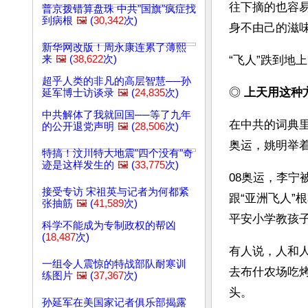
往下摘的也容
普京拨错算盘珠 中共"国旗"疯症找
到病根
🖼️
(
30,342
次)
身不由己的滋
新华网改版！周永康连累了薄熙
来
🖼️
(
38,622
次)
“飞人”跌到地
超乎人类的非凡的高层智慧──孙
◎ 
上天用这种
延军博士访谈录
🖼️
(
24,835
次)
中共解体了我就回国──等了九年
在中共的词典里
的公开退党声明
🖼️
(
28,506
次)
奥运，姚明举
特搞！汶川特大地震"四个没有"奇
迹是这样发生的
🖼️
(
33,775
次)
08奥运，李
接受专访 宋祖英与记者为何都紧
跟“亚洲飞人”
张抽筋
🖼️
(
41,589
次)
平安小学教孩子
科学不能成为专制政权的帮凶
(
18,487
次)
有人说，人和人
一组令人震惊的特战部队耐寒训
去布什农场吃烤
练图片
🖼️
(
37,367
次)
头。
孙延军在美国家记者俱乐部揭露