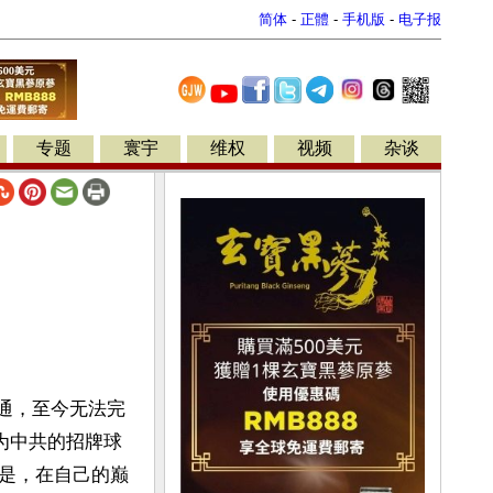
简体
-
正體
-
手机版
-
电子报
专题
寰宇
维权
视频
杂谈
几通，至今无法完
成为中共的招牌球
是，在自己的巅