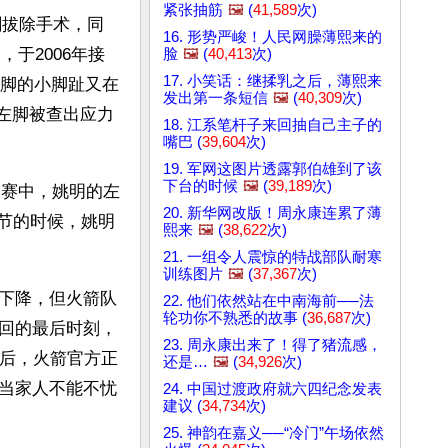
紧张抽筋
🖼️
(
41,589
次)
刺拔除手术，同
16. 形势严峻！人民网臊薄熙来的
于2006年接
脸
🖼️
(
40,413
次)
17. 小笑话：继揉乳之后，薄熙来
左脚的小脚趾又在
发出第一条短信
🖼️
(
40,309
次)
的左脚被查出应力
18. 江系笔杆子来回抽自己主子的
嘴巴 (
39,604
次)
19. 军网这图片透露郭伯雄到了该
下台的时候
🖼️
(
39,189
次)
比赛中，姚明的左
20. 新华网改版！周永康连累了薄
四节的时候，姚明
熙来
🖼️
(
38,622
次)
21. 一组令人震惊的特战部队耐寒
训练图片
🖼️
(
37,367
次)
下降，但火箭队
22. 他们依然站在中南海前──法
轮功你不熟悉的故事 (
36,687
次)
回的最后时刻，
23. 周永康出来了！得了猪流感，
以后，火箭官方正
还是…
🖼️
(
34,926
次)
当家人不能不忧
24. 中国过渡政府就六四纪念发表
建议 (
34,734
次)
25. 神韵在嘉义──“冷门”午场依然