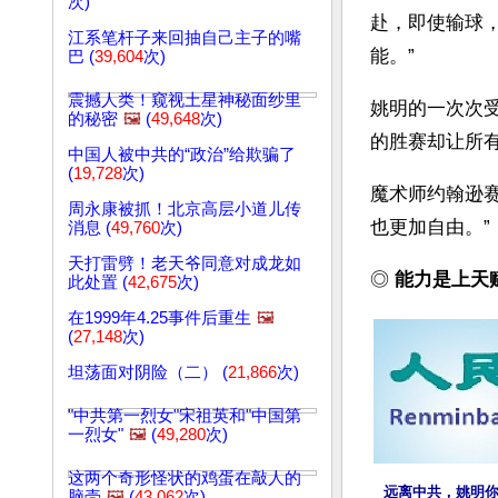
次)
赴，即使输球
江系笔杆子来回抽自己主子的嘴
能。”
巴 (
39,604
次)
震撼人类！窥视土星神秘面纱里
姚明的一次次
的秘密
🖼️
(
49,648
次)
的胜赛却让所
中国人被中共的“政治”给欺骗了
(
19,728
次)
魔术师约翰逊
周永康被抓！北京高层小道儿传
也更加自由。”
消息 (
49,760
次)
天打雷劈！老天爷同意对成龙如
◎ 
能力是上天
此处置 (
42,675
次)
在1999年4.25事件后重生
🖼️
(
27,148
次)
坦荡面对阴险（二） (
21,866
次)
"中共第一烈女"宋祖英和"中国第
一烈女"
🖼️
(
49,280
次)
这两个奇形怪状的鸡蛋在敲人的
远离中共，姚明
脑壳
🖼️
(
43,062
次)