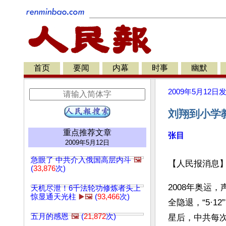
首页
要闻
内幕
时事
幽默
2009年5月12日
刘翔到小学
重点推荐文章
张目
2009年5月12日
急眼了 中共介入俄国高层内斗
🖼️
【人民报消息
(
33,876
次)
2008年奥运
天机尽泄！6千法轮功修炼者头上
惊显通天光柱
▶️🖼️
(
93,466
次)
全隐退，“5·
五月的感恩
🖼️
(
21,872
次)
星后，中共每