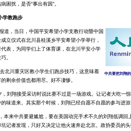
病困扰，是否“事出有因”。
小学教跑步 
日报道，当日，中国平安希望小学支教行动暨中国
金成立仪式在北川县桂溪乡平安希望小学举行，
者代表，为同学们上了体育课，在北川平安小学
技巧。
派去北川重灾区教小学生们跑步技巧，这意味着
中共要把刘翔的
有的剩余价值也都用尽。好不凄惨。
前夕，刘翔接受采访时说比赛不过是一场游戏。让记者大吃一
中的味道来。其实那个时候，刘翔已经自愿不自愿的参与进游
议，本来中共要避尴尬，要在美国动完手术不久的刘翔低调回
蹲坑记者发现，只好又决定让他火速奔赴北京。政协委员的头