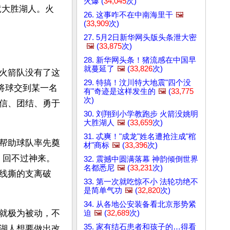
火爆 (
34,045
次)
竟大胜湖人。火
26. 这事咋不在中南海里干
🖼️
(
33,909
次)
27. 5月2日新华网头版头条泄大密
🖼️
(
33,875
次)
28. 新华网头条！猪流感在中国早
就蔓延了
🖼️
(
33,826
次)
火箭队没有了这
29. 特搞！汶川特大地震"四个没
将球交到某一名
有"奇迹是这样发生的
🖼️
(
33,775
次)
信、团结、勇于
30. 刘翔到小学教跑步 火箭没姚明
大胜湖人
🖼️
(
33,659
次)
31. 忒爽！"成龙"姓名遭抢注成"棺
帮助球队率先奠
材"商标
🖼️
(
33,396
次)
棒，回不过神来。
32. 震撼中圆满落幕 神韵倾倒世界
名都悉尼
🖼️
(
33,231
次)
线撕的支离破
33. 第一次就吃惊不小 法轮功绝不
是简单气功
🖼️
(
32,820
次)
34. 从各地公安装备看北京形势紧
就极为被动，不
迫
🖼️
(
32,689
次)
35. 家有结石患者和孩子的…得看
湖人想要做出改