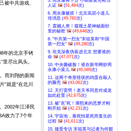
5. 周永康将下台 小胡留黄光裕当
己被中共游戏、
人证
🖼️
(
51,484
次)
6. 周永康被抓！北京高层小道儿
传消息 (
49,760
次)
7. 震撼人类！窥视土星神秘面纱
里的秘密
🖼️
(
49,648
次)
8. "中共第一烈女"宋祖英和"中国
第一烈女"
🖼️
(
49,280
次)
9. 坦克深夜伪装进北京 想要谁的
08年的北京手铐
命
🖼️
(
47,071
次)
”里尽出风头。
10. 中央撕破脸！谁在新华网炒周
永康小菜儿
🖼️
(
45,589
次)
活。而刘翔的新闻
11. 这两个奇形怪状的鸡蛋在敲人
的脑壳
🖼️
(
43,062
次)
片”就是“在北川
12. 天打雷劈！老天爷同意对成龙
如此处置 (
42,675
次)
13. 被"克"死！薄熙来的恶梦才刚
2002年江泽民
刚开始
🖼️
(
42,231
次)
BA效力了7个年
14. 宇宙泡，垂死恒星死而复生的
过程
🖼️
(
41,611
次)
15. 接受专访 宋祖英与记者为何都