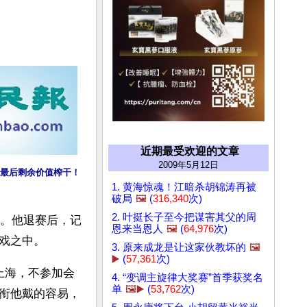
近期最受欢迎的文章
2009年5月12日
最后剩余价值榨干！
1. 黄海惊魂！江暗杀胡锦涛再被
破局
🖼️
(
316,340
次)
2. 叶挺长子至今把谋害其父的周
惊。他退赛后，记
恩来当恩人
🖼️
(
64,976
次)
戏之中。
3. 原来成龙是让这家伙教坏的
🖼️
▶️
(
57,361
次)
上海，不参加会
4. “变调主旋律大奖赛”首季获奖名
单
🖼️▶️
(
53,762
次)
衔他戴的容易，