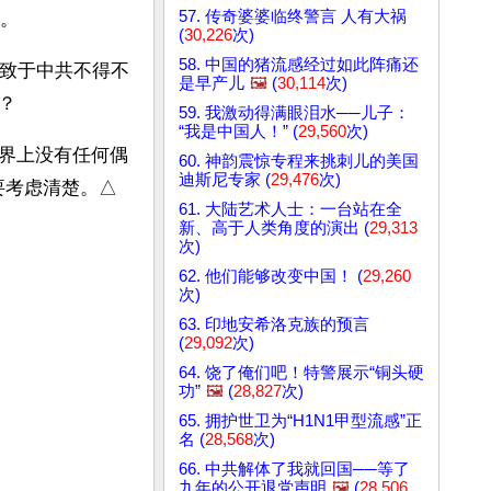
57. 传奇婆婆临终警言 人有大祸
。
(
30,226
次)
58. 中国的猪流感经过如此阵痛还
以致于中共不得不
是早产儿
🖼️
(
30,114
次)
？
59. 我激动得满眼泪水──儿子：
“我是中国人！” (
29,560
次)
界上没有任何偶
60. 神韵震惊专程来挑刺儿的美国
迪斯尼专家 (
29,476
次)
要考虑清楚。△
61. 大陆艺术人士：一台站在全
新、高于人类角度的演出 (
29,313
次)
62. 他们能够改变中国！ (
29,260
次)
63. 印地安希洛克族的预言
(
29,092
次)
64. 饶了俺们吧！特警展示“铜头硬
功”
🖼️
(
28,827
次)
65. 拥护世卫为“H1N1甲型流感”正
名 (
28,568
次)
66. 中共解体了我就回国──等了
九年的公开退党声明
🖼️
(
28,506