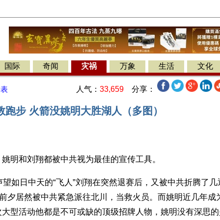
国际
奇闻
灾祸
万象
生活
文化
人气：
33,659
分享：
发表
教跑步 火箭没姚明大胜湖人（多图）
】姚明和刘翔都被中共视为最佳的宣传工具。
，声望如日中天的“飞人”刘翔在突然退赛后，又被中共折腾了
12”前夕居然被中共紧急派往北川，当救火员。而姚明近几年
次大型活动他都是不可或缺的顶级招牌人物，姚明没有深思的