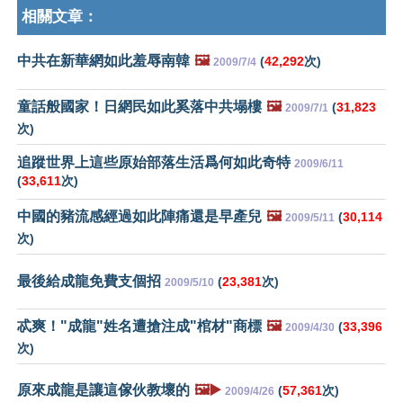
相關文章：
中共在新華網如此羞辱南韓
🖼️
(
42,292
次)
2009/7/4
童話般國家！日網民如此奚落中共塌樓
🖼️
(
31,823
2009/7/1
次)
追蹤世界上這些原始部落生活爲何如此奇特
2009/6/11
(
33,611
次)
中國的豬流感經過如此陣痛還是早產兒
🖼️
(
30,114
2009/5/11
次)
最後給成龍免費支個招
(
23,381
次)
2009/5/10
忒爽！"成龍"姓名遭搶注成"棺材"商標
🖼️
(
33,396
2009/4/30
次)
原來成龍是讓這傢伙教壞的
🖼️▶️
(
57,361
次)
2009/4/26