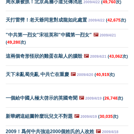
周永康被抓！北京高層小道兒傳消息
(
49,760
次)
2009/4/22
天打雷劈！老天爺同意對成龍如此處置
(
42,675
次)
2009/4/22
"中共第一烈女"宋祖英和"中國第一烈女"
🖼️
2009/4/21
(
49,280
次)
這兩個奇形怪狀的雞蛋在敲人的腦殼
🖼️
(
43,062
次)
2009/4/21
天下未亂蜀先亂 中共亡在重慶
🖼️
(
40,919
次)
2009/4/20
一個給中國人極大啓示的英國奇聞
🖼️
(
26,748
次)
2009/4/19
新華網這組圖幹麼玩兒文不對題
🖼️
(
30,035
次)
2009/4/19
2009！爲何中共強迫2000個姓氏的人改姓
🖼️
2009/4/18