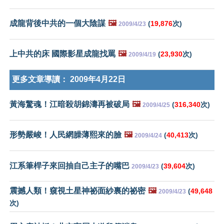
成龍背後中共的一個大陰謀
🖼️
(
19,876
次)
2009/4/23
上中共的床 國際影星成龍找罵
🖼️
(
23,930
次)
2009/4/19
更多文章導讀：
2009年4月22日
黃海驚魂！江暗殺胡錦濤再被破局
🖼️
(
316,340
次)
2009/4/25
形勢嚴峻！人民網臊薄熙來的臉
🖼️
(
40,413
次)
2009/4/24
江系筆桿子來回抽自己主子的嘴巴
(
39,604
次)
2009/4/23
震撼人類！窺視土星神祕面紗裏的祕密
🖼️
(
49,648
2009/4/23
次)