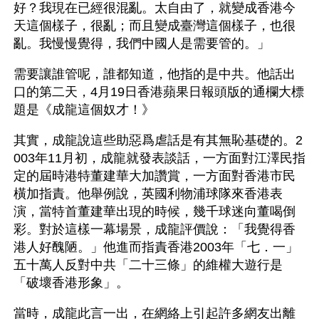
好？我現在已經很混亂。太自由了，就變成香港今
天這個樣子，很亂；而且變成臺灣這個樣子，也很
亂。我慢慢覺得，我們中國人是需要管的。」
需要讓誰管呢，誰都知道，他指的是中共。他話出
口的第二天，4月19日香港蘋果日報頭版的通欄大標
題是《成龍這個奴才！》
其實，成龍說這些助惡爲虐話是有其無恥基礎的。2
003年11月初，成龍就發表談話，一方面對江澤民指
定的屆時港特董建華大加讚賞，一方面對香港市民
橫加指責。他舉例說，英國利物浦球隊來香港表
演，當特首董建華出現的時候，幾千球迷向董喝倒
彩。對於這樣一幕場景，成龍評價說：「我覺得香
港人好醜陋。」他進而指責香港2003年「七．一」
五十萬人反對中共「二十三條」的維權大遊行是
「破壞香港形象」。 
當時，成龍此言一出，在網絡上引起許多網友出離