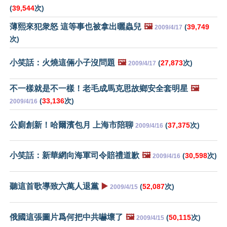
(
39,544
次)
薄熙來犯衆怒 這等事也被拿出曬蟲兒
🖼️
(
39,749
2009/4/17
次)
小笑話：火燒這倆小子沒問題
🖼️
(
27,873
次)
2009/4/17
不一樣就是不一樣！老毛成馬克思故鄉安全套明星
🖼️
(
33,136
次)
2009/4/16
公廁創新！哈爾濱包月 上海市陪聊
(
37,375
次)
2009/4/16
小笑話：新華網向海軍司令賠禮道歉
🖼️
(
30,598
次)
2009/4/16
聽這首歌導致六萬人退黨
▶️
(
52,087
次)
2009/4/15
俄國這張圖片爲何把中共嚇壞了
🖼️
(
50,115
次)
2009/4/15