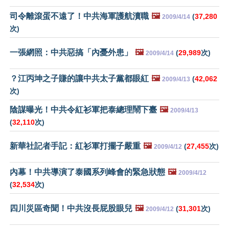
司令離滾蛋不遠了！中共海軍護航瀆職
🖼️
(
37,280
2009/4/14
次)
一張網照：中共惡搞「內憂外患」
🖼️
(
29,989
次)
2009/4/14
？江丙坤之子賺的讓中共太子黨都眼紅
🖼️
(
42,062
2009/4/13
次)
陰謀曝光！中共令紅衫軍把泰總理鬧下臺
🖼️
2009/4/13
(
32,110
次)
新華社記者手記：紅衫軍打擺子嚴重
🖼️
(
27,455
次)
2009/4/12
內幕！中共導演了泰國系列峰會的緊急狀態
🖼️
2009/4/12
(
32,534
次)
四川災區奇聞！中共沒長屁股眼兒
🖼️
(
31,301
次)
2009/4/12