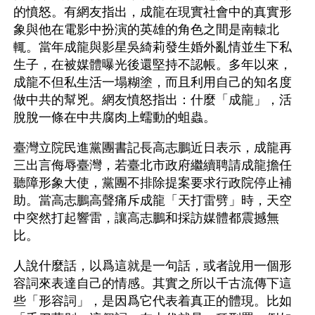
的憤怒。有網友指出，成龍在現實社會中的真實形
象與他在電影中扮演的英雄的角色之間是南轅北
輒。當年成龍與影星吳綺莉發生婚外亂情並生下私
生子，在被媒體曝光後還堅持不認帳。多年以來，
成龍不但私生活一塌糊塗，而且利用自己的知名度
做中共的幫兇。網友憤怒指出：什麼「成龍」，活
脫脫一條在中共腐肉上蠕動的蛆蟲。
臺灣立院民進黨團書記長高志鵬近日表示，成龍再
三出言侮辱臺灣，若臺北市政府繼續聘請成龍擔任
聽障形象大使，黨團不排除提案要求行政院停止補
助。當高志鵬高聲痛斥成龍「天打雷劈」時，天空
中突然打起響雷，讓高志鵬和採訪媒體都震撼無
比。
人說什麼話，以爲這就是一句話，或者說用一個形
容詞來表達自己的情感。其實之所以千古流傳下這
些「形容詞」，是因爲它代表着真正的體現。比如