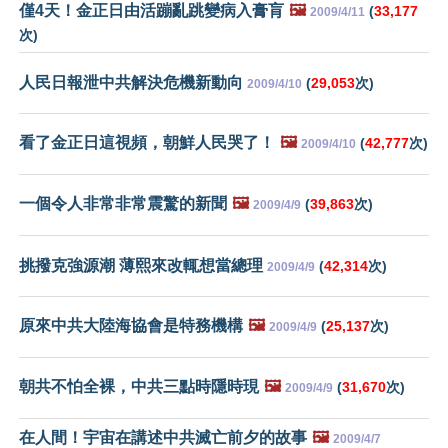
僅4天！金正日由活蹦亂跳變病入膏肓
🖼️
(
33,177
2009/4/11
次)
人民日報泄中共解決危機新動向
(
29,053
次)
2009/4/10
看了金正日這視頻，朝鮮人民哭了！
🖼️
(
42,777
次)
2009/4/10
一個令人非常非常震驚的新聞
🖼️
(
39,863
次)
2009/4/9
挑撥克強源潮 薄熙來改輒想當總理
(
42,314
次)
2009/4/9
原來中共大陸海協會是特務機構
🖼️
(
25,137
次)
2009/4/9
朝共不怕全裸，中共三點時隱時現
🖼️
(
31,670
次)
2009/4/9
在人間！宇宙在講述中共滅亡前夕的故事
🖼️
2009/4/7