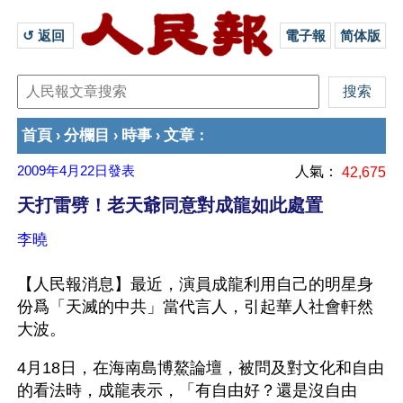
↺ 返回 
電子報
简体版
首頁
分欄目
時事
文章
›
›
›
：
2009年4月22日
發表
人氣：
42,675
天打雷劈！老天爺同意對成龍如此處置
李曉
【人民報消息】最近，演員成龍利用自己的明星身
份爲「天滅的中共」當代言人，引起華人社會軒然
大波。
4月18日，在海南島博鰲論壇，被問及對文化和自由
的看法時，成龍表示，「有自由好？還是沒自由