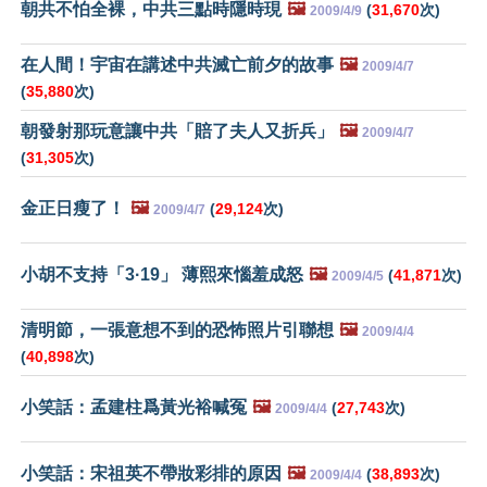
朝共不怕全裸，中共三點時隱時現
🖼️
(
31,670
次)
2009/4/9
在人間！宇宙在講述中共滅亡前夕的故事
🖼️
2009/4/7
(
35,880
次)
朝發射那玩意讓中共「賠了夫人又折兵」
🖼️
2009/4/7
(
31,305
次)
金正日瘦了！
🖼️
(
29,124
次)
2009/4/7
小胡不支持「3·19」 薄熙來惱羞成怒
🖼️
(
41,871
次)
2009/4/5
清明節，一張意想不到的恐怖照片引聯想
🖼️
2009/4/4
(
40,898
次)
小笑話：孟建柱爲黃光裕喊冤
🖼️
(
27,743
次)
2009/4/4
小笑話：宋祖英不帶妝彩排的原因
🖼️
(
38,893
次)
2009/4/4