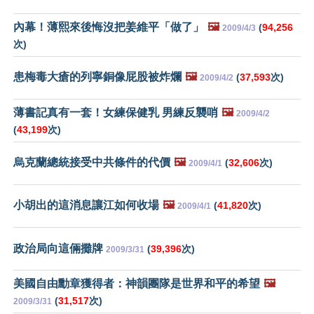
內幕！薄熙來後悔沒把姜維平「做了」
🖼️
(
94,256
2009/4/3
次)
患梅毒大瘡的列寧銅像屁股被炸爛
🖼️
(
37,593
次)
2009/4/2
薄書記真有一套！女練保健乳 男練反襲哨
🖼️
2009/4/2
(
43,199
次)
烏克蘭總統接受中共條件的代價
🖼️
(
32,606
次)
2009/4/1
小胡出的這消息讓江如何收場
🖼️
(
41,820
次)
2009/4/1
政治局向這倆攤牌
(
39,396
次)
2009/3/31
美國自由勳章獲得者：神韻團隊是世界和平的希望
🖼️
(
31,517
次)
2009/3/31