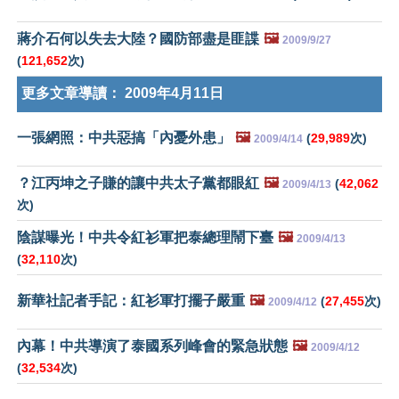
蔣介石何以失去大陸？國防部盡是匪諜
🖼️
2009/9/27
(
121,652
次)
更多文章導讀：
2009年4月11日
一張網照：中共惡搞「內憂外患」
🖼️
(
29,989
次)
2009/4/14
？江丙坤之子賺的讓中共太子黨都眼紅
🖼️
(
42,062
2009/4/13
次)
陰謀曝光！中共令紅衫軍把泰總理鬧下臺
🖼️
2009/4/13
(
32,110
次)
新華社記者手記：紅衫軍打擺子嚴重
🖼️
(
27,455
次)
2009/4/12
內幕！中共導演了泰國系列峰會的緊急狀態
🖼️
2009/4/12
(
32,534
次)