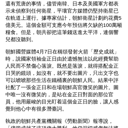
還有荒唐的事情，儘管南韓、日本及美國軍方都表
示未偵察到任何衛星，平壤官方媒體仍堅持衛星已
在軌道上運行。據專家估計，朝鮮衛星計劃約花費5
億美元。這個金額可支應今年預估將欠缺的100萬噸
糧食。但是，朝共卻把這筆錢送進太平洋，連個響
兒都沒聽到。  
朝鮮國營媒體4月7日在稱頌發射火箭「歷史成就」
時，說國家領袖金正日由於遺憾無法以此經費幫助
人民而不禁傷心落淚。既然是落淚，就得搭配金正
日哭的鏡頭，如沒有，就不要出圖片，只出文字也
可以唬唬那些生活在鐵桶裏的朝鮮人民。結果中評
社配了一張金正日和在場朝鮮高官微笑的圖片。圖
中唯一沒有微笑的，是站在金正日對面的那位官
員，他用嚴峻的目光盯着這個金正日的臉，讓人感
覺到他心中有很多潛臺詞。 
執政的朝鮮共產黨機關報《勞動新聞》報導說，