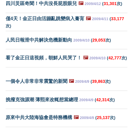
四川災區奇聞！中共沒長屁股眼兒
🖼️
(
31,301
次)
2009/4/12
僅4天！金正日由活蹦亂跳變病入膏肓
🖼️
(
33,177
2009/4/11
次)
人民日報泄中共解決危機新動向
(
29,053
次)
2009/4/10
看了金正日這視頻，朝鮮人民哭了！
🖼️
(
42,777
次)
2009/4/10
一個令人非常非常震驚的新聞
🖼️
(
39,863
次)
2009/4/9
挑撥克強源潮 薄熙來改輒想當總理
(
42,314
次)
2009/4/9
原來中共大陸海協會是特務機構
🖼️
(
25,137
次)
2009/4/9