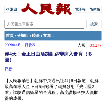
↺ 返回 
電子報
简体版
首頁
分欄目
時事
文章
›
›
›
：
2009年4月11日
發表
人氣：
33,177
僅4天！金正日由活蹦亂跳變病入膏肓（多
圖）
鄂新
【人民報消息】朝鮮中央通訊社4月6日報道，朝鮮
最高領導人金正日5日觀看了朝鮮發射「光明星2
號」試驗通信衛星的全過程，高度讚揚科技人員取
得的成果。