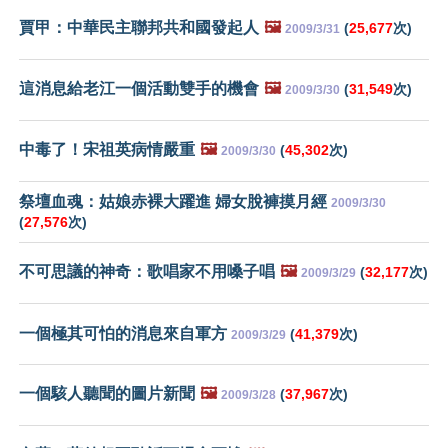
賈甲：中華民主聯邦共和國發起人
🖼️
(
25,677
次)
2009/3/31
這消息給老江一個活動雙手的機會
🖼️
(
31,549
次)
2009/3/30
中毒了！宋祖英病情嚴重
🖼️
(
45,302
次)
2009/3/30
祭壇血魂：姑娘赤裸大躍進 婦女脫褲摸月經
2009/3/30
(
27,576
次)
不可思議的神奇：歌唱家不用嗓子唱
🖼️
(
32,177
次)
2009/3/29
一個極其可怕的消息來自軍方
(
41,379
次)
2009/3/29
一個駭人聽聞的圖片新聞
🖼️
(
37,967
次)
2009/3/28