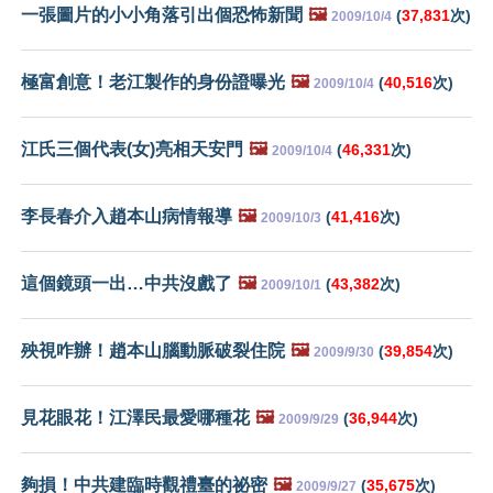
一張圖片的小小角落引出個恐怖新聞
🖼️
(
37,831
次)
2009/10/4
極富創意！老江製作的身份證曝光
🖼️
(
40,516
次)
2009/10/4
江氏三個代表(女)亮相天安門
🖼️
(
46,331
次)
2009/10/4
李長春介入趙本山病情報導
🖼️
(
41,416
次)
2009/10/3
這個鏡頭一出…中共沒戲了
🖼️
(
43,382
次)
2009/10/1
殃視咋辦！趙本山腦動脈破裂住院
🖼️
(
39,854
次)
2009/9/30
見花眼花！江澤民最愛哪種花
🖼️
(
36,944
次)
2009/9/29
夠損！中共建臨時觀禮臺的祕密
🖼️
(
35,675
次)
2009/9/27