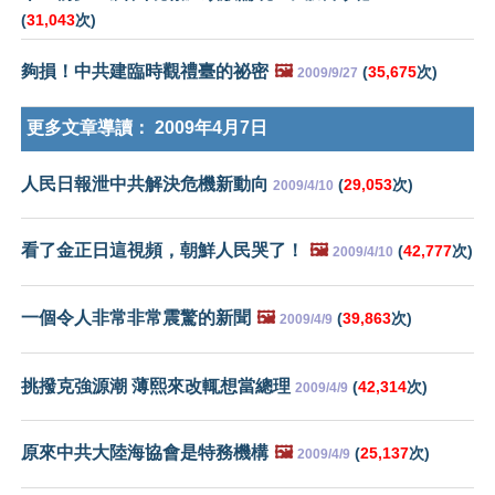
(
31,043
次)
夠損！中共建臨時觀禮臺的祕密
🖼️
(
35,675
次)
2009/9/27
更多文章導讀：
2009年4月7日
人民日報泄中共解決危機新動向
(
29,053
次)
2009/4/10
看了金正日這視頻，朝鮮人民哭了！
🖼️
(
42,777
次)
2009/4/10
一個令人非常非常震驚的新聞
🖼️
(
39,863
次)
2009/4/9
挑撥克強源潮 薄熙來改輒想當總理
(
42,314
次)
2009/4/9
原來中共大陸海協會是特務機構
🖼️
(
25,137
次)
2009/4/9