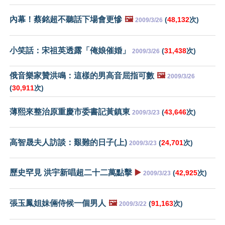
內幕！蔡銘超不聽話下場會更慘
🖼️
(
48,132
次)
2009/3/26
小笑話：宋祖英透露「俺娘催婚」
(
31,438
次)
2009/3/26
俄音樂家贊洪鳴：這樣的男高音屈指可數
🖼️
2009/3/26
(
30,911
次)
薄熙來整治原重慶市委書記黃鎮東
(
43,646
次)
2009/3/23
高智晟夫人訪談：艱難的日子(上)
(
24,701
次)
2009/3/23
歷史罕見 洪宇新唱超二十二萬點擊
▶️
(
42,925
次)
2009/3/23
張玉鳳姐妹倆侍候一個男人
🖼️
(
91,163
次)
2009/3/22