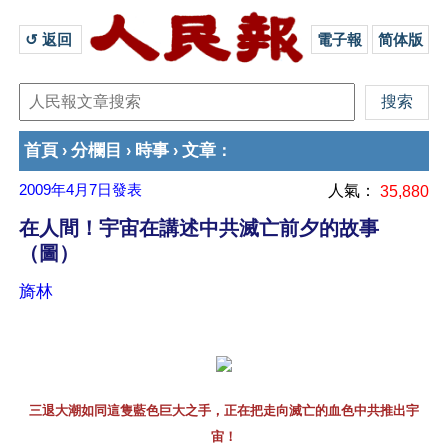
↺ 返回 
電子報
简体版
首頁
分欄目
時事
文章
›
›
›
：
2009年4月7日
發表
人氣：
35,880
在人間！宇宙在講述中共滅亡前夕的故事
（圖）
旖林
三退大潮如同這隻藍色巨大之手，正在把走向滅亡的血色中共推出宇
宙！