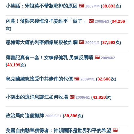
小笑話：宋祖英不帶妝彩排的原因
🖼️
(
38,893
次)
2009/4/4
內幕！薄熙來後悔沒把姜維平「做了」
🖼️
(
94,256
2009/4/3
次)
患梅毒大瘡的列寧銅像屁股被炸爛
🖼️
(
37,593
次)
2009/4/2
薄書記真有一套！女練保健乳 男練反襲哨
🖼️
2009/4/2
(
43,199
次)
烏克蘭總統接受中共條件的代價
🖼️
(
32,606
次)
2009/4/1
小胡出的這消息讓江如何收場
🖼️
(
41,820
次)
2009/4/1
政治局向這倆攤牌
(
39,396
次)
2009/3/31
美國自由勳章獲得者：神韻團隊是世界和平的希望
🖼️