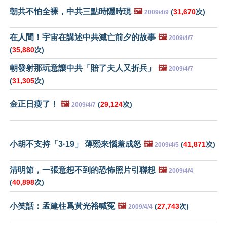
朝共不怕全裸，中共三點時隱時現
🖼️
(
31,670
次)
2009/4/9
在人間！宇宙在講述中共滅亡前夕的故事
🖼️
2009/4/7
(
35,880
次)
朝發射那玩意讓中共「賠了夫人又折兵」
🖼️
2009/4/7
(
31,305
次)
金正日瘦了！
🖼️
(
29,124
次)
2009/4/7
小胡不支持「3·19」 薄熙來惱羞成怒
🖼️
(
41,871
次)
2009/4/5
清明節，一張意想不到的恐怖照片引聯想
🖼️
2009/4/4
(
40,898
次)
小笑話：孟建柱爲黃光裕喊冤
🖼️
(
27,743
次)
2009/4/4