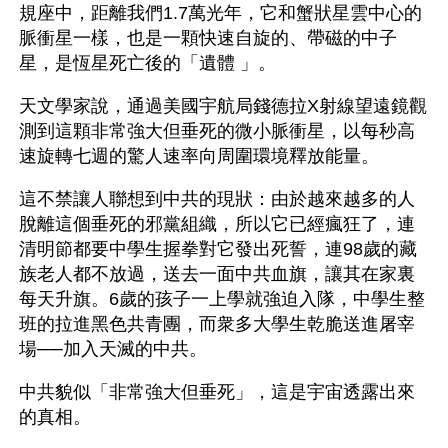
規座中，距離我們1.7萬光年，它和蟹狀星雲中心的
脈衝星一樣，也是一顆快速自旋的、帶磁的中子
星，是恆星死亡後的「遺體 」。
天文學家說，通過美國宇航局錢德拉X射線望遠鏡觀
測到這顆非常強大但垂死的微小脈衝星，以每秒高
速旋轉七週的驚人速率向周圍環境釋放能量。
這不禁讓人聯想到中共的現狀：由於越來越多的人
脫離這個垂死的邪黨組織，所以它已經瘋狂了，連
清明節都要中學生握拳對它發出死誓，連98歲的藏
族老人都不放過，送去一面中共血旗，讓其在家裏
每天升旗。6歲的孩子一上學就強迫入隊，中學生整
班的拉進黑色共青團，而衆多大學生乾脆送進屠宰
場──加入天滅的中共。
中共貌似「非常強大但垂死」，這是宇宙透露出來
的真相。