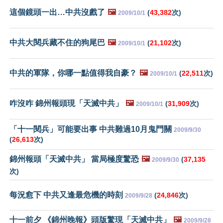
這個鏡頭一出…中共沒戲了
🖼️
(
43,382
次)
2009/10/1
中共大閱兵藏不住的狗尾巴
🖼️
(
21,102
次)
2009/10/1
中共的軍隊，你哪一點值得我自豪？
🖼️
(
22,511
次)
2009/10/1
咋沒咋 錦州報頭現「天滅中共」
🖼️
(
31,909
次)
2009/10/1
「十一閱兵」可能要出事 中共難過10月鬼門關
2009/9/30
(
26,613
次)
錦州報頭「天滅中共」 當局極度驚恐
🖼️
(
37,135
2009/9/30
次)
每況愈下 中共又逢最危機的時刻
(
24,846
次)
2009/9/28
十一前夕 《錦州晚報》頭版驚現「天滅中共」
🖼️
2009/9/28