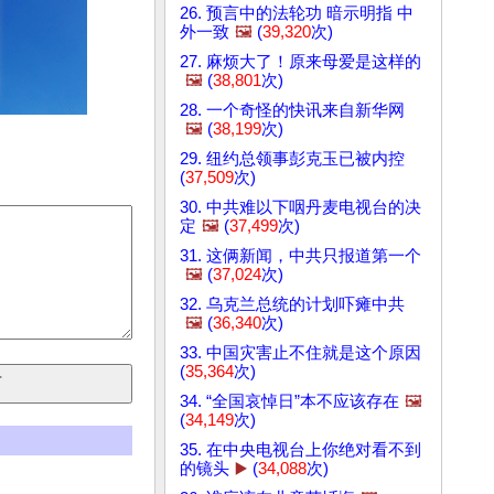
26. 预言中的法轮功 暗示明指 中
外一致
🖼️
(
39,320
次)
27. 麻烦大了！原来母爱是这样的
🖼️
(
38,801
次)
28. 一个奇怪的快讯来自新华网
🖼️
(
38,199
次)
29. 纽约总领事彭克玉已被内控
(
37,509
次)
30. 中共难以下咽丹麦电视台的决
定
🖼️
(
37,499
次)
31. 这俩新闻，中共只报道第一个
🖼️
(
37,024
次)
32. 乌克兰总统的计划吓瘫中共
🖼️
(
36,340
次)
33. 中国灾害止不住就是这个原因
(
35,364
次)
34. “全国哀悼日”本不应该存在
🖼️
(
34,149
次)
35. 在中央电视台上你绝对看不到
的镜头
▶️
(
34,088
次)