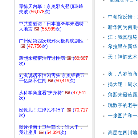
曝惊天内幕！京奥邪火登顶珠峰
失败 (
56,078
次)
中领馆反馈：
中共党魁访！日本遭85年未遇特
新华网为何删
大地震
🖼️
(
55,989
次)
江：我真想
广州站第四次熄邪火极具戏剧性
🖼️
(
47,756
次)
希拉里在新华
天！神韵艺术
薄熙来秘密治疗过性病
🖼️
(
69,607
次)
嗨，八岁智商
刘淇说话不怕闪舌头 京奥经费五
千亿煞不住闸
🖼️
(
50,419
次)
揭大迷！周永
从科学角度看“护身符”
🖼️
(
47,541
薄熙来最该露
次)
玩数字的老手
没救儿！江泽民不行了
🖼️
(
70,717
次)
一张图片和一
图片指南！卫生部长：谁来干，
我让座儿
🖼️
(
54,394
次)
高层在四川地