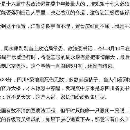
干是十六届中共政治局常委中年龄最大的，按规矩十七大必须
置能否落到自己人手里，决定着江的命运，这曾让江极度焦躁
抢到这个位置，江置陈良宇而不理，置曾庆红而不顾，就是主攻
，周永康刚刚当上政治局常委、政法委书记，今年3月10日在
49周年示威游行时，得意忘形的周永康有意把事情闹大，最
抵制北京奥运。这个事情一直闹到5月初，还没有结束。
2点28分，四川8级地震死伤无数，多数都是孩子。当人们看
的官办大楼，才从惊恐中苏醒，发现震中原来是原四川省委书
说：这不是天灾，这是人祸。家长们纷纷收集证据。
全国有数不清的豆腐渣工程，但平时只能睁一只眼闭一只眼，因
渣的各级官员组成的，如果下决心追查下去，那意味着什么？