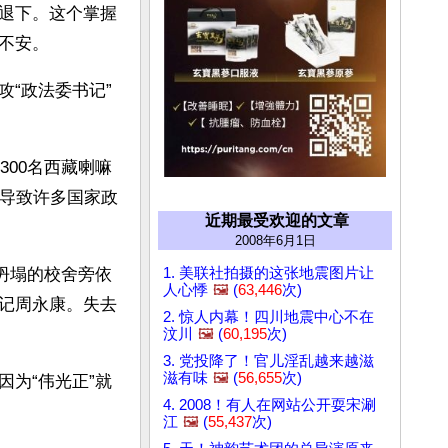
退下。这个掌握
不安。
“政法委书记”
300名西藏喇嘛
后导致许多国家政
近期最受欢迎的文章
2008年6月1日
1. 美联社拍摄的这张地震图片让
到坍塌的校舍旁依
人心悸
🖼️
(
63,446
次)
记周永康。失去
2. 惊人内幕！四川地震中心不在
汶川
🖼️
(
60,195
次)
3. 党投降了！官儿淫乱越来越滋
滋有味
🖼️
(
56,655
次)
为“伟光正”就
4. 2008！有人在网站公开耍宋涮
江
🖼️
(
55,437
次)