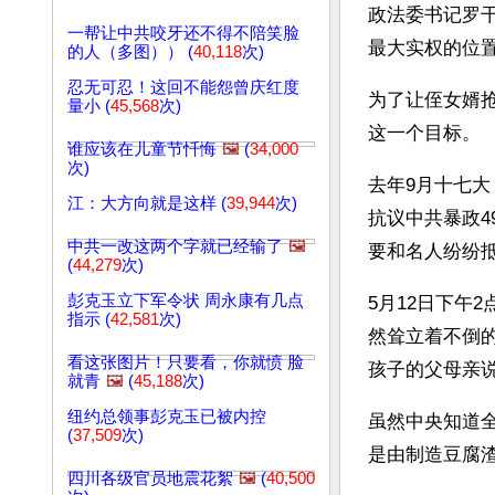
政法委书记罗
一帮让中共咬牙还不得不陪笑脸
最大实权的位
的人（多图）） (
40,118
次)
忍无可忍！这回不能怨曾庆红度
为了让侄女婿
量小 (
45,568
次)
这一个目标。
谁应该在儿童节忏悔
🖼️
(
34,000
次)
去年9月十七大
江：大方向就是这样 (
39,944
次)
抗议中共暴政
中共一改这两个字就已经输了
🖼️
要和名人纷纷
(
44,279
次)
彭克玉立下军令状 周永康有几点
5月12日下午
指示 (
42,581
次)
然耸立着不倒
看这张图片！只要看，你就愤 脸
孩子的父母亲
就青
🖼️
(
45,188
次)
纽约总领事彭克玉已被内控
虽然中央知道
(
37,509
次)
是由制造豆腐
四川各级官员地震花絮
🖼️
(
40,500