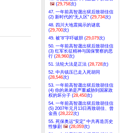
🖼️
(
29,758
次)
47. 一年前高智晟出狱后致胡佳信
(2) 新时代的“无人区” (
29,734
次)
48. 四川大地震揭示的谜底
(
29,700
次)
49. 被"8"字吓破胆 (
29,079
次)
50. 一年前高智晟出狱后致胡佳信
(3) 红军长征精神与国保警察的恶
行 (
28,960
次)
51. 法轮大法是正法 (
28,728
次)
52. 中共镇压已走入死胡同
(
28,546
次)
53. 一年前高智晟出狱后致胡佳信
(4) 你的弟弟是严重威胁到国家政
权的坏分子 (
28,450
次)
54. 一年前高智晟出狱后致胡佳信
(5) 2007年元月13日再致胡佳、曾
金燕 (
28,222
次)
55. 死保奥运“安定” 中共再造历史
性惨剧
🖼️
(
28,059
次)