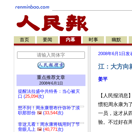
首页
要闻
内幕
时事
幽默
2008年6月1日
发
江：大方向
重点推荐文章
姜平
2008年6月1日
提醒法拉盛中共特务：当心被灭
【人民报消息
口 (
25,094
次)
惯犯周永康为
想不到！周永康替布什弥补了渎
职那部份
🖼️
(
33,544
次)
一员，这才从
验。不过好在
非这儿看！周永康将钱用到了节
骨眼儿上
🖼️
(
40,771
次)