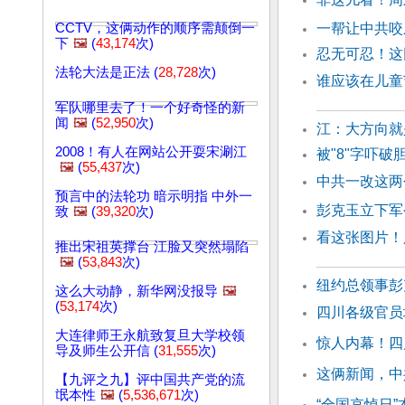
CCTV，这俩动作的顺序需颠倒一
一帮让中共咬
下
🖼️
(
43,174
次)
忍无可忍！这
法轮大法是正法 (
28,728
次)
谁应该在儿童
军队哪里去了！一个好奇怪的新
闻
🖼️
(
52,950
次)
江：大方向
2008！有人在网站公开耍宋涮江
被"8"字吓破
🖼️
(
55,437
次)
中共一改这两
预言中的法轮功 暗示明指 中外一
彭克玉立下军
致
🖼️
(
39,320
次)
看这张图片！
推出宋祖英撑台 江脸又突然塌陷
🖼️
(
53,843
次)
纽约总领事彭
这么大动静，新华网没报导
🖼️
(
53,174
次)
四川各级官员
大连律师王永航致复旦大学校领
惊人内幕！四
导及师生公开信 (
31,555
次)
这俩新闻，中
【九评之九】评中国共产党的流
氓本性
🖼️
(
5,536,671
次)
“全国哀悼日