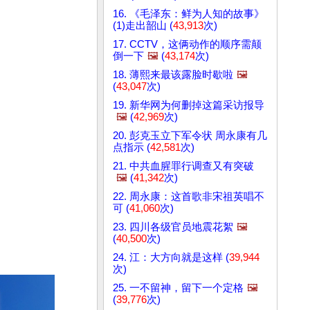
16. 《毛泽东：鲜为人知的故事》
(1)走出韶山 (
43,913
次)
17. CCTV，这俩动作的顺序需颠
倒一下
🖼️
(
43,174
次)
18. 薄熙来最该露脸时歇啦
🖼️
(
43,047
次)
19. 新华网为何删掉这篇采访报导
🖼️
(
42,969
次)
20. 彭克玉立下军令状 周永康有几
点指示 (
42,581
次)
21. 中共血腥罪行调查又有突破
🖼️
(
41,342
次)
22. 周永康：这首歌非宋祖英唱不
可 (
41,060
次)
23. 四川各级官员地震花絮
🖼️
(
40,500
次)
24. 江：大方向就是这样 (
39,944
次)
25. 一不留神，留下一个定格
🖼️
(
39,776
次)