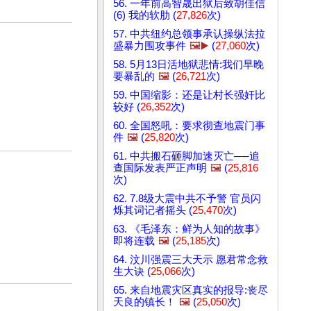
56. 一年前高智晟出狱后致胡佳信
(6) 我的软肋 (
27,826
次)
57. 中共纽约总领事承认操纵法拉
盛暴力围攻事件
🖼️▶️
(
27,060
次)
58. 5月13日活地狱悲情:我们早晚
要暴乱的
🖼️
(
26,721
次)
59. 中国缩影：还是让村长强奸比
较好 (
26,352
次)
60. 全国怒吼：要求彻查地震门事
件
🖼️
(
25,820
次)
61. 中共搬石砸脚加速灭亡──追
查国际发表严正声明
🖼️
(
25,816
次)
62. 7.8级大震中共不予警 官员闪
烁其词记者摇头 (
25,470
次)
63. 《毛泽东：鲜为人知的故事》
即将连载
🖼️
(
25,185
次)
64. 汶川强震三大天示 愿君常念救
生大诀 (
25,066
次)
65. 来自地震灾区真实的报导:丧尽
天良的镇长！
🖼️
(
25,050
次)