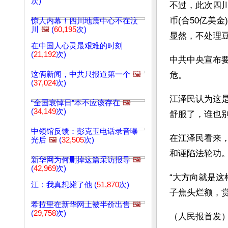
次)
不过，此次四川
币(合50亿美
惊人内幕！四川地震中心不在汶
川
🖼️
(
60,195
次)
显然，不处理
在中国人心灵最艰难的时刻
(
21,192
次)
中共中央宣布
这俩新闻，中共只报道第一个
🖼️
危。
(
37,024
次)
江泽民认为这是
“全国哀悼日”本不应该存在
🖼️
(
34,149
次)
舒服了，谁也别
中领馆反馈：彭克玉电话录音曝
在江泽民看来
光后
🖼️
(
32,505
次)
和诬陷法轮功
新华网为何删掉这篇采访报导
🖼️
(
42,969
次)
“大方向就是
江：我真想毙了他 (
51,870
次)
子焦头烂额，赏
希拉里在新华网上被半价出售
🖼️
(
29,758
次)
（人民报首发