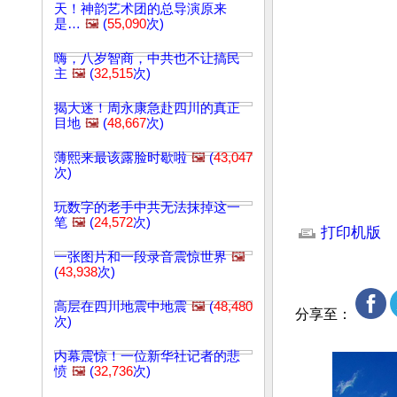
天！神韵艺术团的总导演原来
是…
🖼️
(
55,090
次)
嗨，八岁智商，中共也不让搞民
主
🖼️
(
32,515
次)
揭大迷！周永康急赴四川的真正
目地
🖼️
(
48,667
次)
薄熙来最该露脸时歇啦
🖼️
(
43,047
次)
玩数字的老手中共无法抹掉这一
文章网址: http://w
笔
🖼️
(
24,572
次)
打印机版
一张图片和一段录音震惊世界
🖼️
(
43,938
次)
高层在四川地震中地震
🖼️
(
48,480
分享至：
次)
内幕震惊！一位新华社记者的悲
愤
🖼️
(
32,736
次)