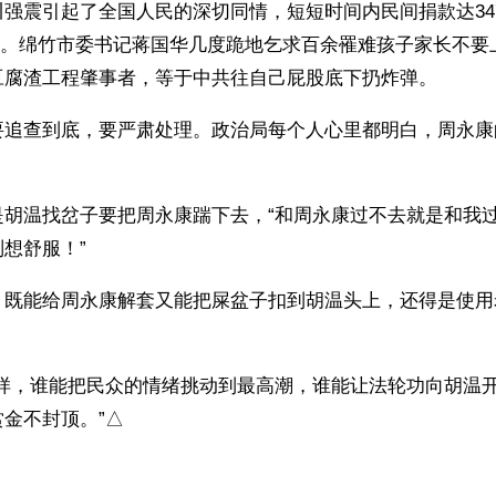
强震引起了全国人民的深切同情，短短时间内民间捐款达34
金)。绵竹市委书记蒋国华几度跪地乞求百余罹难孩子家长不
豆腐渣工程肇事者，等于中共往自己屁股底下扔炸弹。
要追查到底，要严肃处理。政治局每个人心里都明白，周永康
胡温找岔子要把周永康踹下去，“和周永康过不去就是和我过
想舒服！”
，既能给周永康解套又能把屎盆子扣到胡温头上，还得是使用
。
这样，谁能把民众的情绪挑动到最高潮，谁能让法轮功向胡温
金不封顶。”△
）