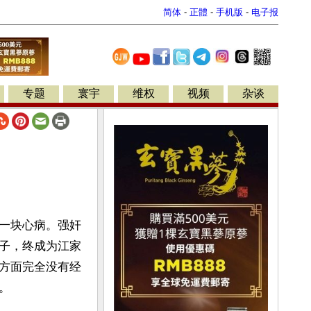
简体
-
正體
-
手机版
-
电子报
专题
寰宇
维权
视频
杂谈
一块心病。强奸
子，终成为江家
方面完全没有经
。