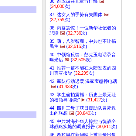
36. 谁应该在儿童节忏悔
🖼️
(
34,000
次)
37. 这女人的手势有失国体
🖼️
(
32,759
次)
38. 内幕震惊！一位新华社记者的
悲愤
🖼️
(
32,736
次)
39. 嗨，八岁智商，中共也不让搞
民主
🖼️
(
32,515
次)
40. 中领馆反馈：彭克玉电话录音
曝光后
🖼️
(
32,505
次)
41. 推荐一篇不能在大陆发表的四
川震灾报导 (
32,299
次)
42. 军队行动迟缓 温家宝怒摔电话
🖼️
(
31,433
次)
43. 学生偷拍震撼：历史上最无耻
的校领导“捐款”
▶️
(
31,427
次)
44. 四川三母子获日援助队冒死救
出的联想
🖼️
(
30,840
次)
45. 中共对海外华人操控与统战全
球战略实施的调查报告 (
30,811
次)
46. 希拉里在新华网上被半价出售