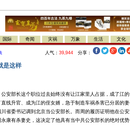
国际
奇闻
灾祸
万象
生活
文化
人气：
39,944
分享：
表
就是这样
】公安部长这个职位过去始终没有让江家里人占据，成了江的
了直线升官、成为江的侄女婿，急于制造车祸杀害已分居的妻
四川省委书记调到北京当公安部长。而周的履历证明他在公安
周永康有杀妻史，这决定了他具有当中共公安部长的绝对优势