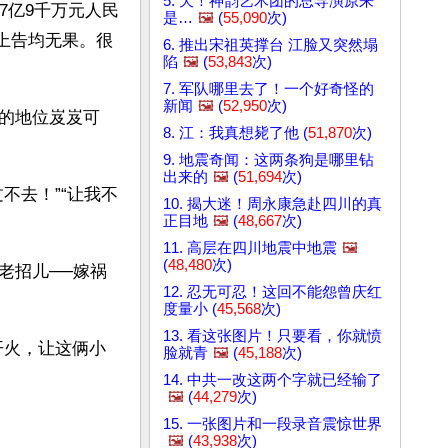
5. 天！神韵艺术团的总导演原来
7亿9千万元人民
是…
🖼️
(
55,090
次)
要上告均无果。很
6. 推出宋祖英撑台 江脸又突然塌
陷
🖼️
(
53,843
次)
7. 军队哪里去了！一个好奇怪的
新闻
🖼️
(
52,950
次)
的地位岌岌可
8. 江：我真想毙了他 (
51,870
次)
9. 地震奇闻：这两条狗是哪里钻
出来的
🖼️
(
51,694
次)
不去！”“让我不
10. 揭大迷！周永康急赴四川的真
正目地
🖼️
(
48,667
次)
11. 高层在四川地震中地震
🖼️
(
48,480
次)
老招儿──嫁祸
12. 忍无可忍！这回不能怨曾庆红
度量小 (
45,568
次)
13. 看这张图片！只要看，你就愤
开火，让这俩小
脸就青
🖼️
(
45,188
次)
14. 中共一改这两个字就已经输了
🖼️
(
44,279
次)
15. 一张图片和一段录音震惊世界
🖼️
(
43,938
次)