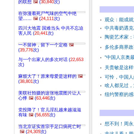
的联想
🖼️
(
30,840
次)
在弥漫着死尸气味的空气中绝
望……
🖼️
(
24,111
次)
观众：能成就
中共毒奶遇克
四川大地震 国难当头 中共不忘迫
害人民 (
20,441
次)
陶瓷艺术家：
一不留神，留下一个定格
🖼️
多伦多商界政
(
39,776
次)
“中国人京奥
与一个出家人的多次对话 (
22,653
次)
关贵敏是这样
麻烦大了！原来母爱是这样的
🖼️
可怜，中国人
(
38,801
次)
啥人都见过，
美联社拍摄的这张地震图片让人
纽约警察的感
心悸
🖼️
(
63,446
次)
党投降了！官儿淫乱越来越滋滋
有味
🖼️
(
56,655
次)
想不到！周永
当北京证实首宗手足口病死亡时
🖼️
(
24,309
次)
非这儿看！周