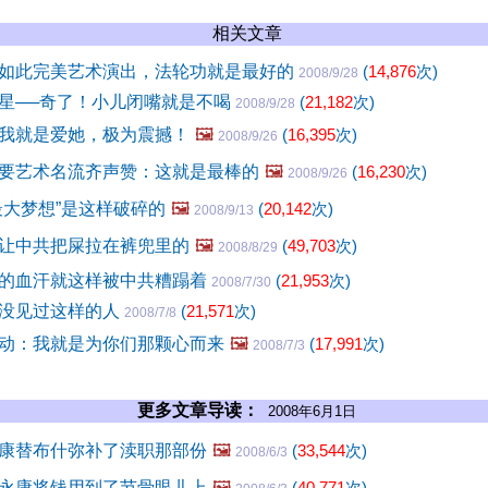
相关文章
如此完美艺术演出，法轮功就是最好的
(
14,876
次)
2008/9/28
星──奇了！小儿闭嘴就是不喝
(
21,182
次)
2008/9/28
我就是爱她，极为震撼！
🖼️
(
16,395
次)
2008/9/26
要艺术名流齐声赞：这就是最棒的
🖼️
(
16,230
次)
2008/9/26
最大梦想”是这样破碎的
🖼️
(
20,142
次)
2008/9/13
让中共把屎拉在裤兜里的
🖼️
(
49,703
次)
2008/8/29
的血汗就这样被中共糟蹋着
(
21,953
次)
2008/7/30
没见过这样的人
(
21,571
次)
2008/7/8
动：我就是为你们那颗心而来
🖼️
(
17,991
次)
2008/7/3
更多文章导读：
2008年6月1日
康替布什弥补了渎职那部份
🖼️
(
33,544
次)
2008/6/3
永康将钱用到了节骨眼儿上
🖼️
(
40,771
次)