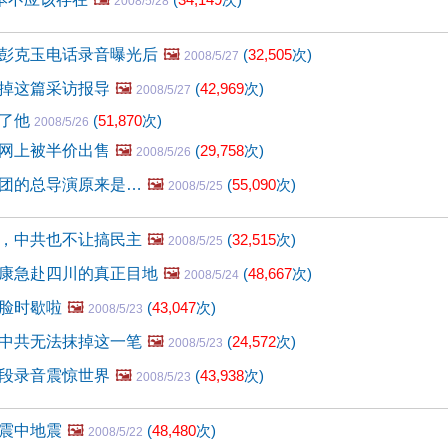
2008/5/28
彭克玉电话录音曝光后
🖼️
(
32,505
次)
2008/5/27
掉这篇采访报导
🖼️
(
42,969
次)
2008/5/27
毙了他
(
51,870
次)
2008/5/26
网上被半价出售
🖼️
(
29,758
次)
2008/5/26
团的总导演原来是…
🖼️
(
55,090
次)
2008/5/25
，中共也不让搞民主
🖼️
(
32,515
次)
2008/5/25
康急赴四川的真正目地
🖼️
(
48,667
次)
2008/5/24
脸时歇啦
🖼️
(
43,047
次)
2008/5/23
中共无法抹掉这一笔
🖼️
(
24,572
次)
2008/5/23
段录音震惊世界
🖼️
(
43,938
次)
2008/5/23
震中地震
🖼️
(
48,480
次)
2008/5/22