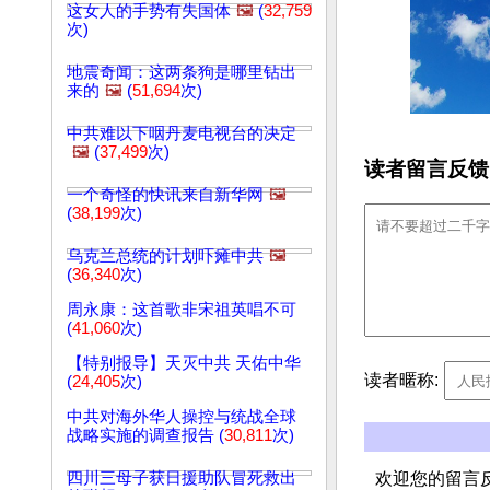
这女人的手势有失国体
🖼️
(
32,759
次)
地震奇闻：这两条狗是哪里钻出
来的
🖼️
(
51,694
次)
中共难以下咽丹麦电视台的决定
🖼️
(
37,499
次)
读者留言反馈
一个奇怪的快讯来自新华网
🖼️
(
38,199
次)
乌克兰总统的计划吓瘫中共
🖼️
(
36,340
次)
周永康：这首歌非宋祖英唱不可
(
41,060
次)
【特别报导】天灭中共 天佑中华
读者暱称:
(
24,405
次)
中共对海外华人操控与统战全球
战略实施的调查报告 (
30,811
次)
四川三母子获日援助队冒死救出
欢迎您的留言