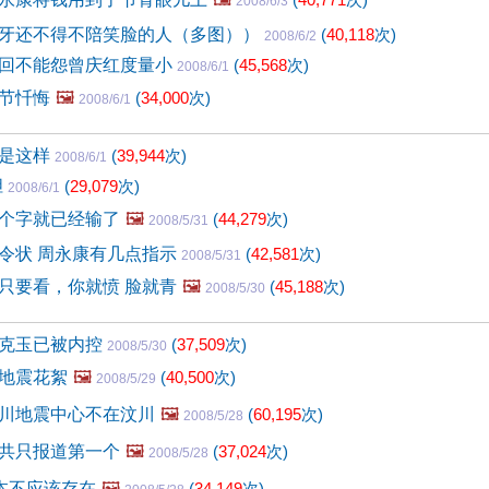
2008/6/3
牙还不得不陪笑脸的人（多图））
(
40,118
次)
2008/6/2
回不能怨曾庆红度量小
(
45,568
次)
2008/6/1
节忏悔
🖼️
(
34,000
次)
2008/6/1
就是这样
(
39,944
次)
2008/6/1
胆
(
29,079
次)
2008/6/1
个字就已经输了
🖼️
(
44,279
次)
2008/5/31
令状 周永康有几点指示
(
42,581
次)
2008/5/31
只要看，你就愤 脸就青
🖼️
(
45,188
次)
2008/5/30
克玉已被内控
(
37,509
次)
2008/5/30
地震花絮
🖼️
(
40,500
次)
2008/5/29
川地震中心不在汶川
🖼️
(
60,195
次)
2008/5/28
共只报道第一个
🖼️
(
37,024
次)
2008/5/28
”本不应该存在
🖼️
(
34,149
次)