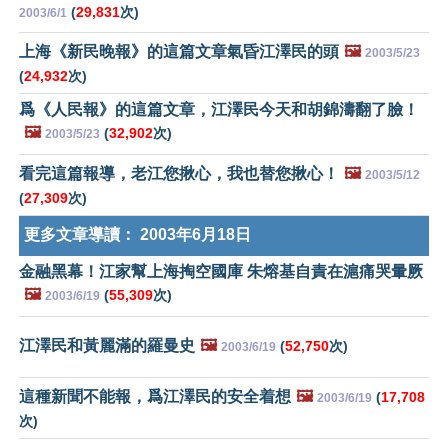
(
29,831
次)
2003/6/1
上海《新民晚報》的這篇文章氣昏江澤民的頭
🖼️
2003/5/23
(
24,932
次)
爲《人民報》的這篇文章，江澤民今天和胡錦濤翻了臉！
🖼️
(
32,902
次)
2003/5/23
看完這篇報導，老江您揪心，我也替您揪心！
🖼️
2003/5/12
(
27,309
次)
更多文章導讀：
2003年6月18日
金融黑幕！江家幫上海掏空國庫 朱熔基自責在滬痛哭暈厥
🖼️
(
55,309
次)
2003/6/19
江澤民和黃麗滿的羅曼史
🖼️
(
52,750
次)
2003/6/19
這種新聞不能報，爲江澤民的安全着想
🖼️
(
17,708
2003/6/19
次)