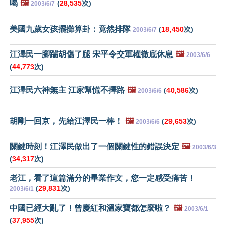
喝
🖼️
(
28,535
次)
2003/6/7
美國九歲女孩擺攤算卦：竟然排隊
(
18,450
次)
2003/6/7
江澤民一腳踹胡傷了腿 宋平令交軍權徹底休息
🖼️
2003/6/6
(
44,773
次)
江澤民六神無主 江家幫慌不擇路
🖼️
(
40,586
次)
2003/6/6
胡剛一回京，先給江澤民一棒！
🖼️
(
29,653
次)
2003/6/6
關鍵時刻！江澤民做出了一個關鍵性的錯誤決定
🖼️
2003/6/3
(
34,317
次)
老江，看了這篇滿分的畢業作文，您一定感受痛苦！
(
29,831
次)
2003/6/1
中國已經大亂了！曾慶紅和溫家寶都怎麼啦？
🖼️
2003/6/1
(
37,955
次)