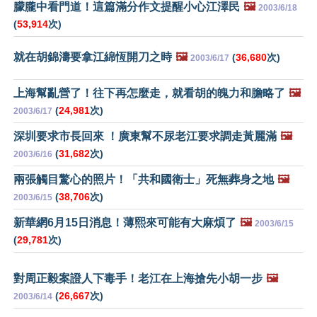
朦朧中看門道！這篇滿分作文提醒小心江澤民
🖼️
2003/6/18
(
53,914
次)
就在胡錦濤要拿江綿恆開刀之時
🖼️
(
36,680
次)
2003/6/17
上海幫亂營了！往下再怎麼走，就看胡的魄力和膽略了
🖼️
(
24,981
次)
2003/6/17
深圳要求市長回來 ！廣東幫不尿老江要求調走黃麗滿
🖼️
(
31,682
次)
2003/6/16
兩張觸目驚心的照片！「共和國衛士」死無葬身之地
🖼️
(
38,706
次)
2003/6/15
新華網6月15日消息！薄熙來可能有大麻煩了
🖼️
2003/6/15
(
29,781
次)
對周正毅案證人下毒手！老江在上海搶先小胡一步
🖼️
(
26,667
次)
2003/6/14