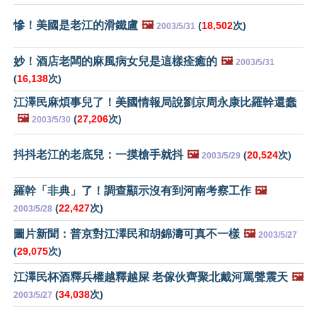
慘！美國是老江的滑鐵盧
🖼️
(
18,502
次)
2003/5/31
妙！酒店老闆的麻風病女兒是這樣痊癒的
🖼️
2003/5/31
(
16,138
次)
江澤民麻煩事兒了！美國情報局說劉京周永康比羅幹還蠢
🖼️
(
27,206
次)
2003/5/30
抖抖老江的老底兒：一摸槍手就抖
🖼️
(
20,524
次)
2003/5/29
羅幹「非典」了！調查顯示沒有到河南考察工作
🖼️
(
22,427
次)
2003/5/28
圖片新聞：普京對江澤民和胡錦濤可真不一樣
🖼️
2003/5/27
(
29,075
次)
江澤民杯酒釋兵權越釋越屎 老傢伙齊聚北戴河罵聲震天
🖼️
(
34,038
次)
2003/5/27