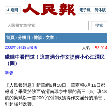
↺ 返回 
電子報
简体版
首頁
分欄目
雜談
文章
›
›
›
：
2003年6月18日
發表
人氣：
53,914
朦朧中看門道！這篇滿分作文提醒小心江澤民
（圖）
辛馨
【人民報消息】新華網6月18日、華商報6月16日都
報道了畢業於陝西省渭南瑞泉中學的高三（5）班18
歲的吳斌以一首209字的詩歌獲得作文滿分的消息，
引起強烈反響。