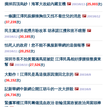
摘掉四頂烏紗！海軍大改組內藏玄機
🖼️
(
25,003
次)
2003/6/13
一條讓江澤民跺腳捶胸但又找不着岔兒的消息
🖼️
2003/6/12
(
37,239
次)
民主黨派井底撈月盼改革 胡承諾江攪和豈不瞎掰
🖼️
(
30,185
次)
2003/6/12
怕死人的政府！您不能不佩服新華網的這個報導
🖼️
(
20,252
次)
2003/6/11
深圳市長不拍黃麗滿馬屁被貶 江澤民爲相好撐腰狠整廣東
幫
🖼️
(
27,526
次)
2003/6/10
大動作！江澤民是爲這個原因溜回北京的
🖼️
2003/6/9
(
36,152
次)
記新華網中新網公開江胡斗的一次大拼殺
🖼️
2003/6/9
(
26,736
次)
緊攥軍權江澤民籌備流血政治 欲輪流當政被政治局當頭棒