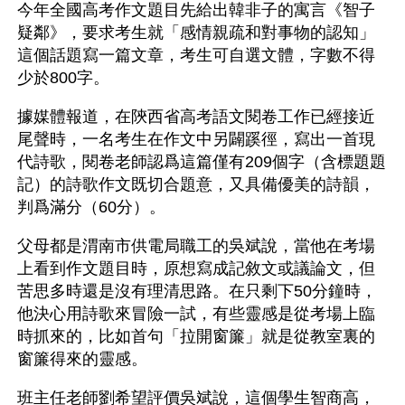
今年全國高考作文題目先給出韓非子的寓言《智子
疑鄰》，要求考生就「感情親疏和對事物的認知」
這個話題寫一篇文章，考生可自選文體，字數不得
少於800字。
據媒體報道，在陝西省高考語文閱卷工作已經接近
尾聲時，一名考生在作文中另闢蹊徑，寫出一首現
代詩歌，閱卷老師認爲這篇僅有209個字（含標題題
記）的詩歌作文既切合題意，又具備優美的詩韻，
判爲滿分（60分）。 
父母都是渭南市供電局職工的吳斌說，當他在考場
上看到作文題目時，原想寫成記敘文或議論文，但
苦思多時還是沒有理清思路。在只剩下50分鐘時，
他決心用詩歌來冒險一試，有些靈感是從考場上臨
時抓來的，比如首句「拉開窗簾」就是從教室裏的
窗簾得來的靈感。 
班主任老師劉希望評價吳斌說，這個學生智商高，