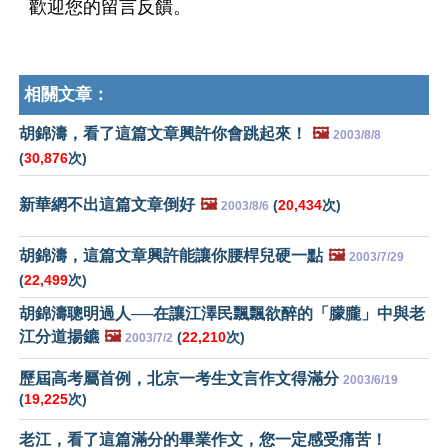
歡迎您的留言反饋。
相關文章：
胡錦濤，看了這篇文章興許你會跳起來！
🖼️
2003/8/8
(
30,876
次)
新華網不出這篇文章倒好
🖼️
(
20,434
次)
2003/8/6
胡錦濤，這篇文章興許能讓你腰桿兒硬一點
🖼️
2003/7/29
(
22,499
次)
胡錦濤聰明過人──在讓江澤民飄飄欲醉的「朦朧」中與老
江分道揚鑣
🖼️
(
22,210
次)
2003/7/2
歷屆高考屬首例，北京一考生文言作文得滿分
2003/6/19
(
19,225
次)
老江，看了這篇滿分的畢業作文，您一定感受痛苦！