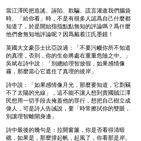
當江澤民把造謠、誣陷、欺騙、謊言灌進我們腦袋
時、「給你看」時，不是有很多人認爲自己什麼都
知道了，於是開始指指點點無知的評論嗎？爲什麼
他們會無知地評論呢？因爲戴着江氏墨鏡！
英國大文豪莎士比亞說過：「不要污衊你所不知道
的真理，否則，你的生命將處在重重危險之中。」
吳斌在詩中說：「別總給理智放假，如果感情像
霧，那麼當心它遮住了真理的彼岸」
詩中說：「如果感情像月光，那麼要知道，它剽竊
不了太陽的光線」，這不能不讓人想到賣國賊江澤
民想用一切手段去掩蓋他的罪行，想把自己樹立成
偉人，可是詩人告誡說，要「時常擦拭你的雙眼，
別讓理智離開身邊」 
詩中最後的幾句是：拉開窗簾，你是否看得清暗
礁，如果是，那麼撐起帆，起風了，你看那是岸。  