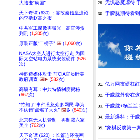
无惧恶魔虐待 
大陆变“疯国”
29.
天下奇谭 (630) ：篡改秦始皇遗诏
于朦胧期待看到
30.
的李斯赵高之报
中共军工腐败再曝光 高官涉贪
判刑 (
1,305
次)
原装正版“二楞子”
🖼️
(
1,060
次)
NASA太空人进行太空行走 为国
际太空站电力系统安装硬件 (
526
次)
神韵遭媒体攻击 前CIA官员吁美
政府调查
🖼️▶️
(
532
次)
亿万网友硬杠红
31.
高墙有耳：中共特情制度揭秘
于朦胧外套在这
(
667
次)
32.
“竹知了”事件惹怒众多网民 华为
于朦胧+杨兰兰
33.
不认错“点燃了大火”
🖼️
📝 (
840
次)
最新爆料：于朦
34.
北京祭无人机管制 再制裁六家
美企 (
762
次)
“象棋反腐第一案
35.
天下奇谭 (629) ：长篇连环漫画