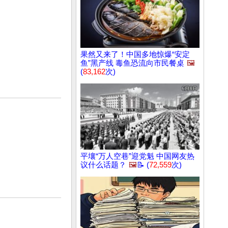
果然又来了！中国多地惊爆“安定
鱼”黑产线 毒鱼恐流向市民餐桌
🖼️
(
83,162
次)
平壤“万人空巷”迎党魁 中国网友热
议什么话题？
🖼️
📝 (
72,559
次)