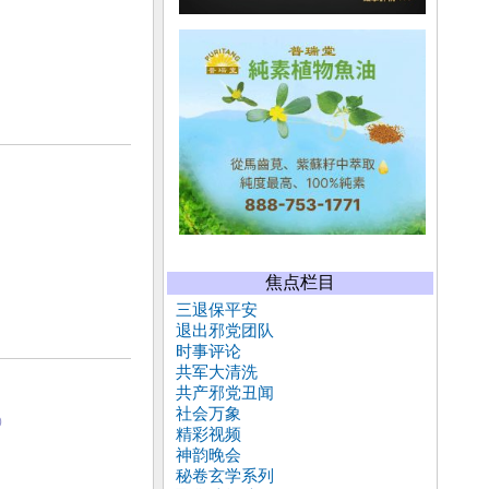
焦点栏目
三退保平安
退出邪党团队
时事评论
共军大清洗
共产邪党丑闻
社会万象
0
精彩视频
神韵晚会
秘卷玄学系列