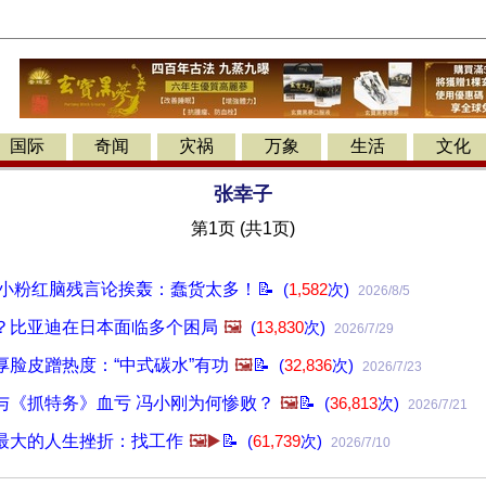
国际
奇闻
灾祸
万象
生活
文化
张幸子
第1页 (共1页)
 小粉红脑残言论挨轰：蠢货太多！📝
(
1,582
次)
2026/8/5
？比亚迪在日本面临多个困局
🖼️
(
13,830
次)
2026/7/29
厚脸皮蹭热度：“中式碳水”有功
🖼️
📝
(
32,836
次)
2026/7/23
与《抓特务》血亏 冯小刚为何惨败？
🖼️
📝
(
36,813
次)
2026/7/21
最大的人生挫折：找工作
🖼️▶️
📝
(
61,739
次)
2026/7/10