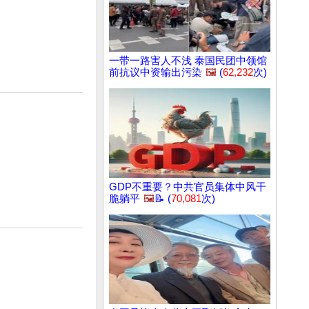
一带一路害人不浅 泰国民团中领馆
前抗议中资输出污染
🖼️
(
62,232
次)
GDP不重要？中共官员集体中风干
脆躺平
🖼️
📝 (
70,081
次)