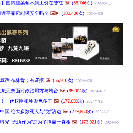
币 国内韭菜领不到工资在硬扛
🖼️
(
68,746
次)
2024/5/11
习近平靠它能保安全吗？
🖼️▶️
(
190,406
次)
2024/4/30
算话 布林肯：有证据
🖼️
(
55,910
次)
2024/4/28
党魁无奈面对政治塌方与垮台
🖼️
(
65,004
次)
2024/4/15
！一代权臣和坤逊色多了
🖼️
(
177,099
次)
2024/4/11
中国 绝大多数死人与“党”沾边
🖼️
(
279,850
次)
2024/4/8
曝光 “无所作为”是为了掩盖一真相
🖼️
(
173,921
次)
2024/4/5