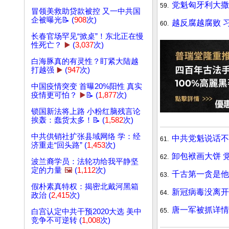
党魁匈牙利大撒
59.
冒领美救助贷款被控 又一中共国
企被曝光📝 (
908
次)
越反腐越腐败 
60.
长春官场罕见“掀桌”！东北正在慢
性死亡？
▶️
(
3,037
次)
白海豚真的有灵性？盯紧大陆越
打越强
▶️
(
947
次)
中国疫情突变 首曝20%阳性 真实
疫情更可怕？
▶️
📝 (
1,877
次)
锁国新法将上路 小粉红脑残言论
挨轰：蠢货太多！📝 (
1,582
次)
中共供销社扩张县域网络 学：经
中共党魁说话不
61.
济重走“回头路” (
1,453
次)
卸包袱画大饼 
62.
波兰裔学员：法轮功给我平静坚
定的力量
🖼️
(
1,112
次)
千古第一贪是他
63.
假朴素真特权：揭密北戴河黑箱
新冠病毒没离开
64.
政治 (
2,415
次)
唐一军被抓详情
65.
白宫认定中共干预2020大选 美中
竞争不可逆转 (
1,008
次)