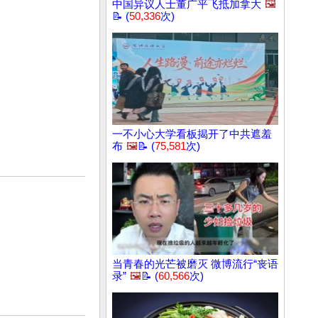
中国异议人士董广平飞抵加拿大
🖼️
📝 (
50,336
次)
一不小心大学看板揭开了中共遮羞
布
🖼️
📝 (
75,581
次)
当青春的光芒被磨灭 微博流行“丧语
录”
🖼️
📝 (
60,566
次)