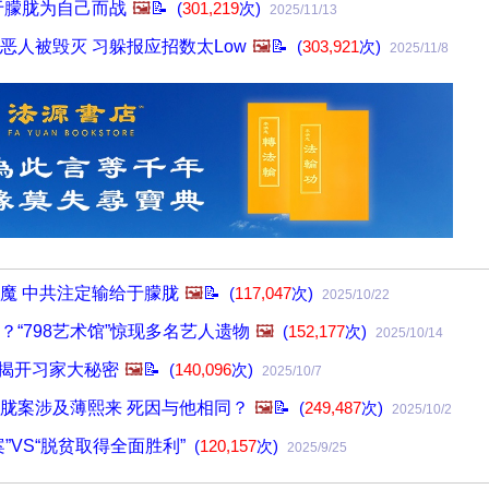
于朦胧为自己而战
🖼️
📝
(
301,219
次)
2025/11/13
恶人被毁灭 习躲报应招数太Low
🖼️
📝
(
303,921
次)
2025/11/8
魔 中共注定输给于朦胧
🖼️
📝
(
117,047
次)
2025/10/22
？“798艺术馆”惊现多名艺人遗物
🖼️
(
152,177
次)
2025/10/14
 揭开习家大秘密
🖼️
📝
(
140,096
次)
2025/10/7
胧案涉及薄熙来 死因与他相同？
🖼️
📝
(
249,487
次)
2025/10/2
”VS“脱贫取得全面胜利”
(
120,157
次)
2025/9/25