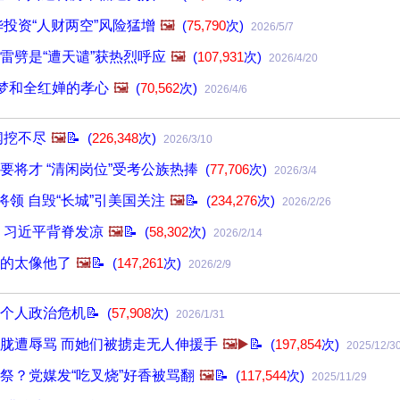
华投资“人财两空”风险猛增
🖼️
(
75,790
次)
2026/5/7
雷劈是“遭天谴”获热烈呼应
🖼️
(
107,931
次)
2026/4/20
追梦和全红婵的孝心
🖼️
(
70,562
次)
2026/4/6
闻挖不尽
🖼️
📝
(
226,348
次)
2026/3/10
要将才 “清闲岗位”受考公族热捧
(
77,706
次)
2026/3/4
将领 自毁“长城”引美国关注
🖼️
📝
(
234,276
次)
2026/2/26
 习近平背脊发凉
🖼️
📝
(
58,302
次)
2026/2/14
的太像他了
🖼️
📝
(
147,261
次)
2026/2/9
个人政治危机📝
(
57,908
次)
2026/1/31
胧遭辱骂 而她们被掳走无人伸援手
🖼️▶️
📝
(
197,854
次)
2025/12/3
祭？党媒发“吃叉烧”好香被骂翻
🖼️
📝
(
117,544
次)
2025/11/29