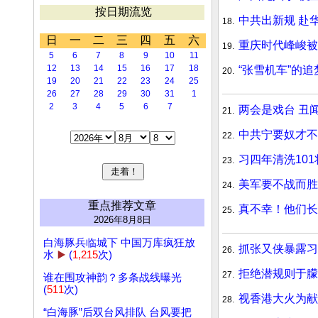
按日期流览
中共出新规 赴
18.
日
一
二
三
四
五
六
重庆时代峰峻被
19.
5
6
7
8
9
10
11
12
13
14
15
16
17
18
“张雪机车”的
20.
19
20
21
22
23
24
25
26
27
28
29
30
31
1
2
3
4
5
6
7
两会是戏台 丑
21.
中共宁要奴才不
22.
习四年清洗101
23.
美军要不战而胜
24.
重点推荐文章
真不幸！他们长
25.
2026年8月8日
白海豚兵临城下 中国万库疯狂放
抓张又侠暴露习
26.
水
▶️
(
1,215
次)
拒绝潜规则于朦
27.
谁在围攻神韵？多条战线曝光
(
511
次)
视香港大火为献
28.
“白海豚”后双台风排队 台风要把