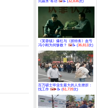
式碳水”有功
🖼️
📝 (
32,836
次)
《芙蓉镇》爆红与《抓特务》血亏
冯小刚为何惨败？
🖼️
📝 (
36,813
次)
百万硕士毕业生最大的人生挫折：
找工作
🖼️▶️
📝 (
61,739
次)