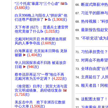
“三个托底”暴露习“三个心虚”
🖼️
📝
断崖式降薪冲热
66.
(
3,680
次)
习近平的眼神与
67.
白天996晚上与陌生人“拼好床” 他
们连尊严都拼掉了
▶️
📝 (
1,908
次)
热传视频：“科
68.
天下奇谭 (627) ：普通兵士遭雷劈
最新报告指赵安
69.
他究竟做了什么📝 (
1,015
次)
“不听党话”成为
70.
北戴河时间开启 外界观察血雨腥
风的人事争夺战 (
2,609
次)
白海豚逼近 北京如末日降临 龙脉
习怕承担责任？
71.
被砸
▶️
(
1,404
次)
对两会不抱希望
72.
华人回国探亲成不归路 被逼放弃
日籍
▶️
(
946
次)
全球自由度“台
73.
蔡奇说辞再证习“一尊”地位不再
主席延任了 人
74.
北戴河将为五中定调？ (
4,222
次)
顺天者昌！阿根
75.
《推背图》归序2：巽宫大清与震
宫元明成镜像、易经错综复杂
🖼️
(
1,716
次)
这配图太狠了！
76.
美反击中共 抢下非洲百亿数据
中心大单 (
1,506
次)
习患重病 是真
77.