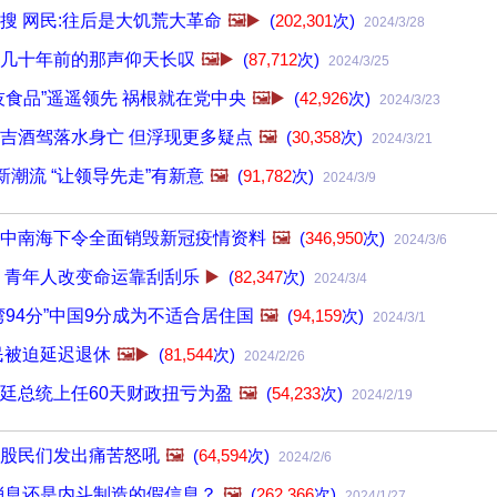
搜 网民:往后是大饥荒大革命
🖼️▶️
(
202,301
次)
2024/3/28
几十年前的那声仰天长叹
🖼️▶️
(
87,712
次)
2024/3/25
技食品”遥遥领先 祸根就在党中央
🖼️▶️
(
42,926
次)
2024/3/23
吉酒驾落水身亡 但浮现更多疑点
🖼️
(
30,358
次)
2024/3/21
新潮流 “让领导先走”有新意
🖼️
(
91,782
次)
2024/3/9
中南海下令全面销毁新冠疫情资料
🖼️
(
346,950
次)
2024/3/6
 青年人改变命运靠刮刮乐
▶️
(
82,347
次)
2024/3/4
湾94分”中国9分成为不适合居住国
🖼️
(
94,159
次)
2024/3/1
民被迫延迟退休
🖼️▶️
(
81,544
次)
2024/2/26
廷总统上任60天财政扭亏为盈
🖼️
(
54,233
次)
2024/2/19
股民们发出痛苦怒吼
🖼️
(
64,594
次)
2024/2/6
消息还是内斗制造的假信息？
🖼️
(
262,366
次)
2024/1/27