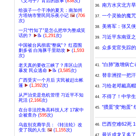
《父与子》背后的故事 (
838
次)
南方水灾北方旱
36.
给孩子一个干净的夏天：南加州
一个灵验的魔咒
方塔纳市警民同乐夜小记
🖼️
(
706
37.
次)
美将军：张又侠
38.
一只“竹知了”是怎么把华为整成笑
话的？
▶️
📝 (
1,291
次)
习近平东南亚之
39.
中国被台风彻底“整疯”？ 红霞围
众多党官失踪的
40.
剿多省 白海豚千里助攻
▶️
(
1,593
次)
“白肺”激增病亡
41.
老天真的要收三峡了？库区山洪
暴发 民众逃命
▶️
📝 (
3,585
次)
替非洲捏一把汗
42.
广西受灾一个月后 灾民被赶出帐
篷
▶️
(
1,392
次)
习给老邓戴高帽
43.
从严治党是危机管理 习近平不知
不得了！中学生
44.
死活 (
2,166
次)
“掼蛋”变“炮蛋
45.
在台非法挖角高科技人才 17家中
企被查办 (
595
次)
巴西空难62死 
46.
乌兹别克裔学员：《转法轮》改
变了我的人生
🖼️
(
1,155
次)
最近成龙又多了
47.