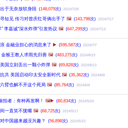
平出于无奈放软身段
(
148,079
次)
2024/7/26
寻短见 传习对曾庆红哥俩出手了
🖼️
(
143,798
次)
2024/7/17
” 李嘉诚“深水炸弹”引发热议
🖼️
(
647,299
次)
2024/7/13
浪 金融业担心的消息来了
▶️
(
595,587
次)
2024/7/7
 金猴王教人求雨先归善
🖼️
(
483,275
次)
2024/6/15
美国立刻丢出一颗小炸弹
🖼️
(
69,828
次)
2024/6/13
抗共 美国启动印太安全新时代
🖼️
(
35,362
次)
2024/6/9
六臂也解不开这个死局
🖼️
(
85,764
次)
2024/6/4
呛偷拍者：有种再发啊！
🖼️▶️
(
60,834
次)
2024/5/24
间一直笑不拢嘴
🖼️
(
68,725
次)
2024/5/17
者对中国越来越没兴趣？
(
56,898
次)
2024/5/15