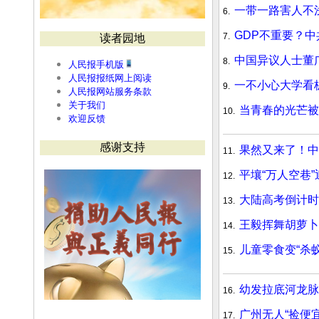
一带一路害人不
6.
GDP不重要？
7.
读者园地
中国异议人士董
8.
人民报手机版
人民报报纸网上阅读
一不小心大学看
9.
人民报网站服务条款
关于我们
当青春的光芒被
10.
欢迎反馈
感谢支持
果然又来了！中
11.
平壤“万人空巷
12.
大陆高考倒计时
13.
王毅挥舞胡萝卜
14.
儿童零食变“杀
15.
幼发拉底河龙脉
16.
广州无人“捡便
17.