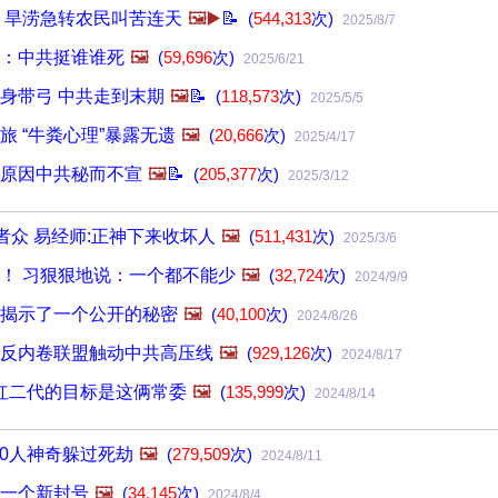
 旱涝急转农民叫苦连天
🖼️▶️
📝
(
544,313
次)
2025/8/7
：中共挺谁谁死
🖼️
(
59,696
次)
2025/6/21
身带弓 中共走到末期
🖼️
📝
(
118,573
次)
2025/5/5
旅 “牛粪心理”暴露无遗
🖼️
(
20,666
次)
2025/4/17
原因中共秘而不宣
🖼️
📝
(
205,377
次)
2025/3/12
者众 易经师:正神下来收坏人
🖼️
(
511,431
次)
2025/3/6
！ 习狠狠地说：一个都不能少
🖼️
(
32,724
次)
2024/9/9
揭示了一个公开的秘密
🖼️
(
40,100
次)
2024/8/26
反内卷联盟触动中共高压线
🖼️
(
929,126
次)
2024/8/17
” 红二代的目标是这俩常委
🖼️
(
135,999
次)
2024/8/14
10人神奇躲过死劫
🖼️
(
279,509
次)
2024/8/11
一个新封号
🖼️
(
34,145
次)
2024/8/4