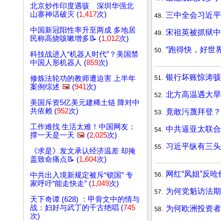
北京炒作印度遇骇 深圳华强北
山寨神话破灭 (
1,417
次)
三中全会习近
48.
中国新冠阳性率升至两成 多地居
宋祖英被抓狱中
49.
民称高烧咳嗽增多📝 (
1,012
次)
“跑得快，好世界
50.
科技战进入“机器人时代”？美国禁
中国人形机器人 (
859
次)
银行坏账惊涛骇
51.
修炼法轮功的教师遭迫害 上半年
案例综述
🖼️
(
941
次)
北方高温遇大旱
52.
美国斥资5亿美元建稀土链 降对中
共依赖 (
952
次)
竟敢污蔑拜登？
53.
工作难找 生活太难！中国网友：
中共逼亚太联合
54.
撑一天是一天
🖼️
(
2,025
次)
习近平纵有三头
55.
《求是》发文承认经济温差 却掩
盖致命痛点📝 (
1,604
次)
网红“凤姐”反
56.
中共出入境新规定被斥“锁国” 专
家呼吁“能走快走” (
1,049
次)
为何党魁访法期
57.
天下奇谭 (628) ：甲骨文中的情与
战：妇好与武丁的千古绝唱 (
745
为何欧洲投资
58.
次)