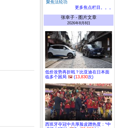
聚焦法轮功
更多焦点栏目。。。
张幸子 - 图片文章
2026年8月8日
低价攻势再折戟？比亚迪在日本面
临多个困局
🖼️
(
13,830
次)
西班牙夺冠中共厚脸皮蹭热度：“中