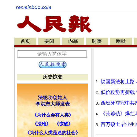
首页
要闻
内幕
时事
幽默
历史惊变
锁国新法将上路
1.
低价攻势再折戟
2.
法轮功创始人
西班牙夺冠中共
李洪志大师发表
3.
《芙蓉镇》爆红
4.
《为什么会有人类》
《法难》
《惊醒》
百万硕士毕业生
5.
《为什么人类是迷的社会》