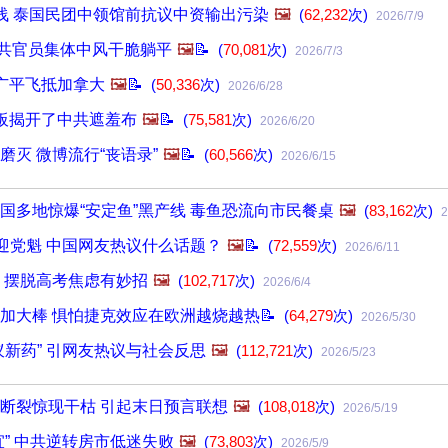
浅 泰国民团中领馆前抗议中资输出污染
🖼️
(
62,232
次)
2026/7/9
中共官员集体中风干脆躺平
🖼️
📝
(
70,081
次)
2026/7/3
广平飞抵加拿大
🖼️
📝
(
50,336
次)
2026/6/28
板揭开了中共遮羞布
🖼️
📝
(
75,581
次)
2026/6/20
磨灭 微博流行“丧语录”
🖼️
📝
(
60,566
次)
2026/6/15
国多地惊爆“安定鱼”黑产线 毒鱼恐流向市民餐桌
🖼️
(
83,162
次)
2
”迎党魁 中国网友热议什么话题？
🖼️
📝
(
72,559
次)
2026/6/11
 摆脱高考焦虑有妙招
🖼️
(
102,717
次)
2026/6/4
加大棒 惧怕捷克效应在欧洲越烧越热📝
(
64,279
次)
2026/5/30
蚁新药” 引网友热议与社会反思
🖼️
(
112,721
次)
2026/5/23
断裂惊现干枯 引起末日预言联想
🖼️
(
108,018
次)
2026/5/19
宜” 中共逆转房市低迷失败
🖼️
(
73,803
次)
2026/5/9