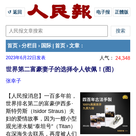
↺ 返回 
电子报
正體版
首页
分栏目
国际
首页
文章
›
›
|
›
：
2023年6月22日
发表
人气：
24,348
世界第二富豪妻子的选择令人钦佩！(图）
张幸子
【人民报消息】一百多年前，
世界排名第二的富豪伊西多·
斯特劳斯（Isidor Straus）夫
妇的爱情故事，因为一艘小型
观光潜水艇“泰坦号”（Titan）
在深海失去联系，再度被人们