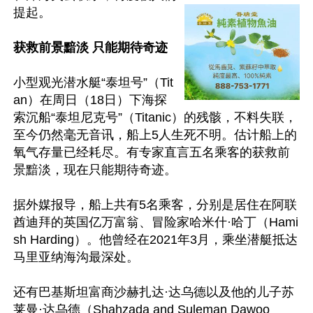
提起。

获救前景黯淡 只能期待奇迹
小型观光潜水艇“泰坦号”（Tit
an）在周日（18日）下海探
索沉船“泰坦尼克号”（Titanic）的残骸，不料失联，
至今仍然毫无音讯，船上5人生死不明。估计船上的
氧气存量已经耗尽。有专家直言五名乘客的获救前
景黯淡，现在只能期待奇迹。

据外媒报导，船上共有5名乘客，分别是居住在阿联
酋迪拜的英国亿万富翁、冒险家哈米什·哈丁（Hami
sh Harding）。他曾经在2021年3月，乘坐潜艇抵达
马里亚纳海沟最深处。

还有巴基斯坦富商沙赫扎达·达乌德以及他的儿子苏
莱曼·达乌德（Shahzada and Suleman Dawoo