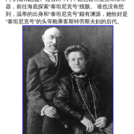
器，前往海底探索“泰坦尼克号”残骸。 谁也没有想
到，温蒂的出身和“泰坦尼克号”颇有渊源，她恰好是