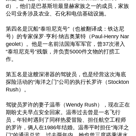
d），他们是巴基斯坦最显赫家族之一的成员，家族
公司业务涉及农业、石化和电信基础设施。

第四名是沉船“泰坦尼克号”（也被翻译成：铁达尼
号）的专家保罗·亨利·纳吉奥莱特（Paul-Henry Nar
geolet）。他是一名前法国海军军官，曾37次潜入
“泰坦尼克号”残骸，并负责5000件文物的打捞工
作。 

第五名是这艘深潜器的驾驶员，也是经营这次海底
探险活动的“海洋之门”公司的执行长罗许（Stockton 
Rush）。

驾驶员罗许的妻子温蒂（Wendy Rush），现在正在
期盼丈夫早点安全回家。温蒂过去曾是一名飞行
员，年轻时遇到了同样热爱冒险、担任航空工程师
的罗许，俩人在1986年结婚。温蒂平时担任“海洋之
门”的通讯总监。过去两年内，她也曾三度搭乘潜水