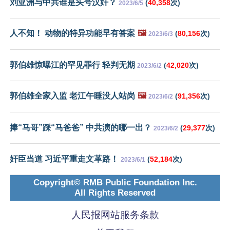
刘亚洲与中共谁是头号汉奸？
(
40,358
次)
2023/6/5
人不知！ 动物的特异功能早有答案
🖼️
(
80,156
次)
2023/6/3
郭伯雄惊曝江的罕见罪行 轻判无期
(
42,020
次)
2023/6/2
郭伯雄全家入监 老江午睡没人站岗
🖼️
(
91,356
次)
2023/6/2
捧“马哥”踩“马爸爸” 中共演的哪一出？
(
29,377
次)
2023/6/2
奸臣当道 习近平重走文革路！
(
52,184
次)
2023/6/1
Copyright© RMB Public Foundation Inc.
All Rights Reserved
人民报网站服务条款