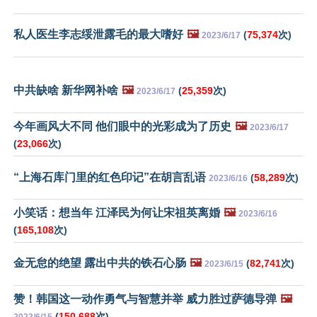
私人医生李志绥泄露毛的最大嗜好
🖼️
(
75,374
次)
2023/6/17
中共缺啥 新华网补啥
🖼️
(
25,359
次)
2023/6/17
今年画风大不同 他们眼中的光彩成为了历史
🖼️
2023/6/17
(
23,066
次)
“上海石库门里的红色印记”在胡言乱语
(
58,289
次)
2023/6/16
小笑话：想当年 江泽民为何让宋祖英离婚
🖼️
2023/6/16
(
165,108
次)
金无怠的绝望 露出中共的铁石心肠
🖼️
(
82,741
次)
2023/6/15
赞！韩国这一动作勇气与智慧并举 威力胜过萨德导弹
🖼️
(
150,688
次)