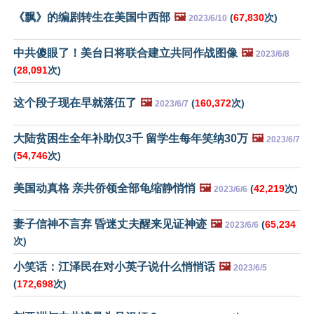
《飘》的编剧转生在美国中西部
🖼️
(
67,830
次)
2023/6/10
中共傻眼了！美台日将联合建立共同作战图像
🖼️
2023/6/8
(
28,091
次)
这个段子现在早就落伍了
🖼️
(
160,372
次)
2023/6/7
大陆贫困生全年补助仅3千 留学生每年笑纳30万
🖼️
2023/6/7
(
54,746
次)
美国动真格 亲共侨领全部龟缩静悄悄
🖼️
(
42,219
次)
2023/6/6
妻子信神不言弃 昏迷丈夫醒来见证神迹
🖼️
(
65,234
2023/6/6
次)
小笑话：江泽民在对小英子说什么悄悄话
🖼️
2023/6/5
(
172,698
次)