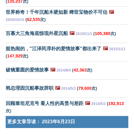
(
135,237
次)
世界称奇！千年沉船木硬如新 稀世宝物价不可估
🖼️
(
62,535
次)
2020/10/15
百慕大三角海底惊现外星沉船
🖼️
(
105,380
次)
2018/11/1
挺热闹的，"江泽民淳朴的爱情故事"都出来了
🖼️
2015/1/11
(
147,929
次)
破镜重圆的爱情故事
🖼️
(
42,363
次)
2014/8/4
韩总理因沉船事故辞职
🖼️
(
79,600
次)
2014/5/3
回顾泰坦尼克号 看人性的高贵与差距
🖼️
(
192,913
2014/5/3
次)
更多文章导读：
2023年6月23日