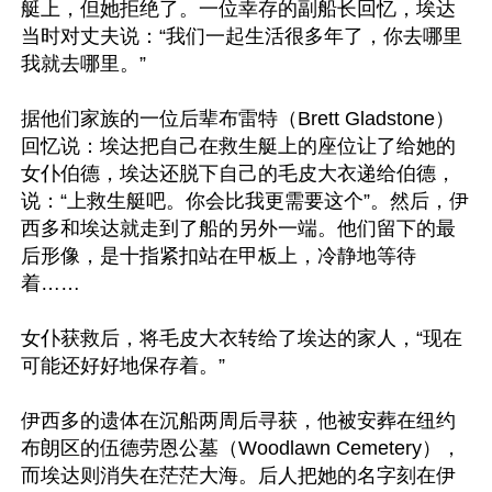
艇上，但她拒绝了。一位幸存的副船长回忆，埃达
当时对丈夫说：“我们一起生活很多年了，你去哪里
我就去哪里。”

据他们家族的一位后辈布雷特（Brett Gladstone）
回忆说：埃达把自己在救生艇上的座位让了给她的
女仆伯德，埃达还脱下自己的毛皮大衣递给伯德，
说：“上救生艇吧。你会比我更需要这个”。然后，伊
西多和埃达就走到了船的另外一端。他们留下的最
后形像，是十指紧扣站在甲板上，冷静地等待
着……

女仆获救后，将毛皮大衣转给了埃达的家人，“现在
可能还好好地保存着。” 

伊西多的遗体在沉船两周后寻获，他被安葬在纽约
布朗区的伍德劳恩公墓（Woodlawn Cemetery），
而埃达则消失在茫茫大海。后人把她的名字刻在伊