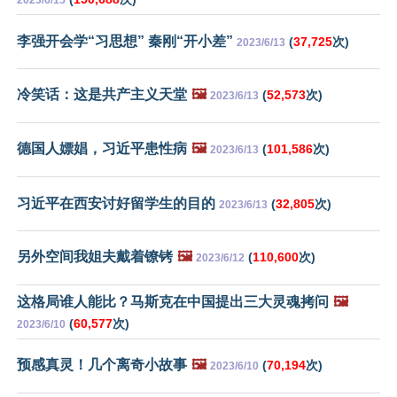
2023/6/15
李强开会学“习思想” 秦刚“开小差”
(
37,725
次)
2023/6/13
冷笑话：这是共产主义天堂
🖼️
(
52,573
次)
2023/6/13
德国人嫖娼，习近平患性病
🖼️
(
101,586
次)
2023/6/13
习近平在西安讨好留学生的目的
(
32,805
次)
2023/6/13
另外空间我姐夫戴着镣铐
🖼️
(
110,600
次)
2023/6/12
这格局谁人能比？马斯克在中国提出三大灵魂拷问
🖼️
(
60,577
次)
2023/6/10
预感真灵！几个离奇小故事
🖼️
(
70,194
次)
2023/6/10