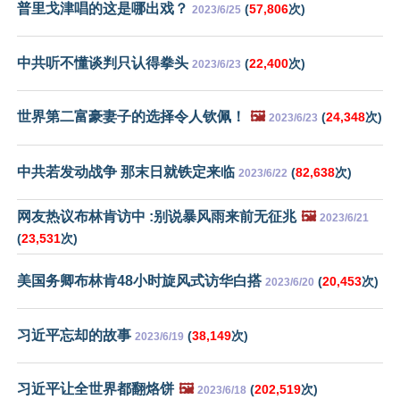
普里戈津唱的这是哪出戏？
(
57,806
次)
2023/6/25
中共听不懂谈判只认得拳头
(
22,400
次)
2023/6/23
世界第二富豪妻子的选择令人钦佩！
🖼️
(
24,348
次)
2023/6/23
中共若发动战争 那末日就铁定来临
(
82,638
次)
2023/6/22
网友热议布林肯访中 :别说暴风雨来前无征兆
🖼️
2023/6/21
(
23,531
次)
美国务卿布林肯48小时旋风式访华白搭
(
20,453
次)
2023/6/20
习近平忘却的故事
(
38,149
次)
2023/6/19
习近平让全世界都翻烙饼
🖼️
(
202,519
次)
2023/6/18