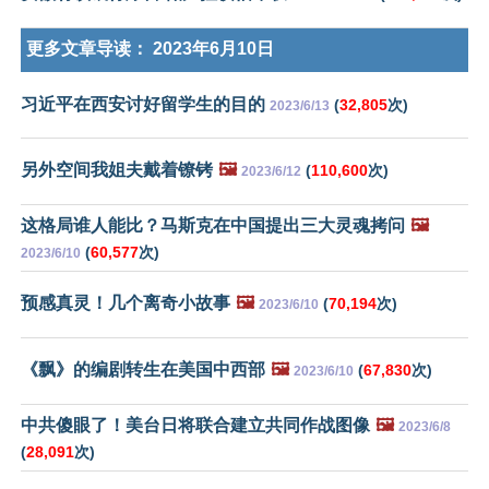
更多文章导读：
2023年6月10日
习近平在西安讨好留学生的目的
(
32,805
次)
2023/6/13
另外空间我姐夫戴着镣铐
🖼️
(
110,600
次)
2023/6/12
这格局谁人能比？马斯克在中国提出三大灵魂拷问
🖼️
(
60,577
次)
2023/6/10
预感真灵！几个离奇小故事
🖼️
(
70,194
次)
2023/6/10
《飘》的编剧转生在美国中西部
🖼️
(
67,830
次)
2023/6/10
中共傻眼了！美台日将联合建立共同作战图像
🖼️
2023/6/8
(
28,091
次)