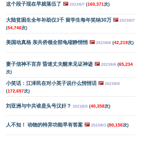
这个段子现在早就落伍了
🖼️
(
160,371
次)
2023/6/7
大陆贫困生全年补助仅3千 留学生每年笑纳30万
🖼️
2023/6/7
(
54,746
次)
美国动真格 亲共侨领全部龟缩静悄悄
🖼️
(
42,219
次)
2023/6/6
妻子信神不言弃 昏迷丈夫醒来见证神迹
🖼️
(
65,234
2023/6/6
次)
小笑话：江泽民在对小英子说什么悄悄话
🖼️
2023/6/5
(
172,697
次)
刘亚洲与中共谁是头号汉奸？
(
40,358
次)
2023/6/5
人不知！ 动物的特异功能早有答案
🖼️
(
80,156
次)
2023/6/3