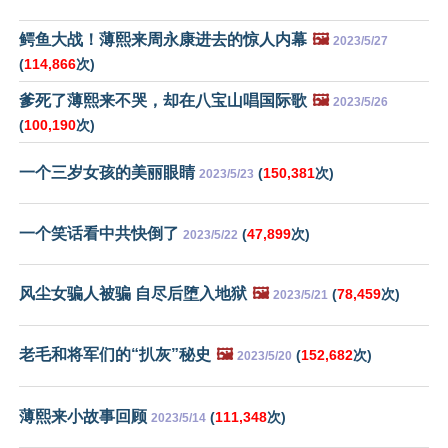
鳄鱼大战！薄熙来周永康进去的惊人内幕
🖼️
2023/5/27
(
114,866
次)
爹死了薄熙来不哭，却在八宝山唱国际歌
🖼️
2023/5/26
(
100,190
次)
一个三岁女孩的美丽眼睛
(
150,381
次)
2023/5/23
一个笑话看中共快倒了
(
47,899
次)
2023/5/22
风尘女骗人被骗 自尽后堕入地狱
🖼️
(
78,459
次)
2023/5/21
老毛和将军们的“扒灰”秘史
🖼️
(
152,682
次)
2023/5/20
薄熙来小故事回顾
(
111,348
次)
2023/5/14