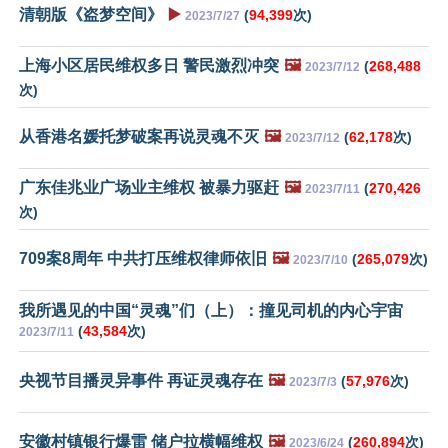
清朝版《盗梦空间》
▶️
(
94,399
次)
2023/7/27
上海小区居民维权多日 警民激烈冲突
🖼️
(
268,488
2023/7/12
次)
从香港名媛托梦破案再说灵魂不灭
🖼️
(
62,178
次)
2023/7/12
广东佳兆业广场业主维权 被暴力驱赶
🖼️
(
270,426
2023/7/11
次)
709案8周年 中共打压维权律师依旧
🖼️
(
265,079
次)
2023/7/10
我所遇见的中国“灵魂”们（上）：撞见司机的内心宇宙
(
43,584
次)
2023/7/11
央视节目播灵异事件 再证灵魂存在
🖼️
(
57,976
次)
2023/7/3
安徽村镇银行爆雷 储户拉横幅维权
🖼️
(
260,894
次)
2023/6/24