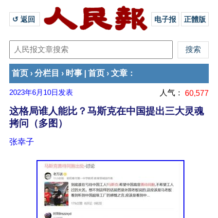
↺ 返回 
电子报
正體版
首页
分栏目
时事
首页
文章
›
›
|
›
：
2023年6月10日
发表
人气：
60,577
这格局谁人能比？马斯克在中国提出三大灵魂
拷问（多图）
张幸子