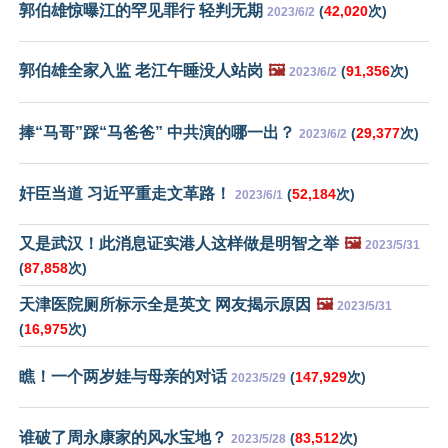
郭伯雄惊曝江的罕见罪行 轻判无期
(
42,020
次)
2023/6/2
郭伯雄全家入监 老江午睡没人站岗
🖼️
(
91,356
次)
2023/6/2
捧“马哥”踩“马爸爸” 中共演的哪一出？
(
29,377
次)
2023/6/2
奸臣当道 习近平重走文革路！
(
52,184
次)
2023/6/1
又是武汉！此消息证实港人这样做是明智之举
🖼️
2023/5/31
(
87,858
次)
天津医院厕所标示全是英文 网友揭示原因
🖼️
2023/5/31
(
16,975
次)
瞧！一个两岁娃与母亲的对话
(
147,929
次)
2023/5/29
谁破了周永康家的风水宝地？
(
83,512
次)
2023/5/28