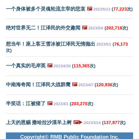
一个身体被多个灵魂轮流主宰的悲哀
🖼️
(
77,223
次)
2023/5/13
绝对世界无二！江泽民的外交趣闻
🖼️
(
202,718
次)
2023/5/4
想当年！座上客王雪冰被江泽民无情抛出
(
76,173
2023/5/1
次)
一个真实的毛岸英
🖼️
(
115,365
次)
2023/4/30
中南海奇闻！江泽民大战群鹰
🖼️
(
120,936
次)
2023/4/7
半笑话：江被猪了
🖼️
(
203,270
次)
2023/4/1
上天的恩赐 撒哈拉沙漠羊上树
🖼️▶️
(
137,977
次)
2023/3/14
Copyright© RMB Public Foundation Inc.