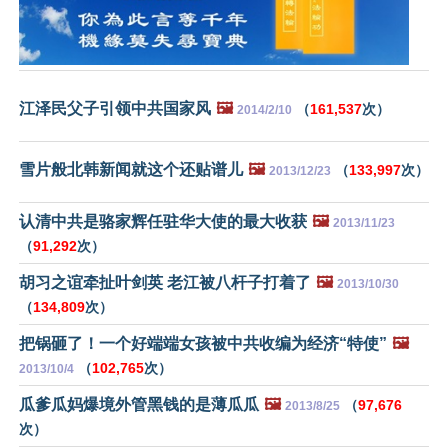
江泽民父子引领中共国家风
🖼️
（
161,537
次）
2014/2/10
雪片般北韩新闻就这个还贴谱儿
🖼️
（
133,997
次）
2013/12/23
认清中共是骆家辉任驻华大使的最大收获
🖼️
2013/11/23
（
91,292
次）
胡习之谊牵扯叶剑英 老江被八杆子打着了
🖼️
2013/10/30
（
134,809
次）
把锅砸了！一个好端端女孩被中共收编为经济“特使”
🖼️
（
102,765
次）
2013/10/4
瓜爹瓜妈爆境外管黑钱的是薄瓜瓜
🖼️
（
97,676
2013/8/25
次）