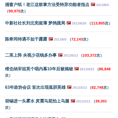
捅窗户纸！老江这鼓掌方法受特异功能者指点
🖼️
2013/8/4
（
99,970
次）
中新社社长刘北宪挺薄 梦鸽搅局
🖼️
（
113,805
次）
2013/6/29
陈希同待遇不如干露露
🖼️
（
72,143
次）
2013/6/5
二英上阵 央视少花钱多办事
🖼️
（
103,372
次）
2013/5/13
维也纳宋祖英个唱内幕10年后被揭秘
🖼️
（
86,848
2013/4/22
次）
63年政协会议 首次出现孤胆英雄
🖼️
（
82,748
次）
2013/3/13
胡锡进一头雾水 庹震马屁拍上马腿
🖼️
（
39,301
2013/1/11
次）