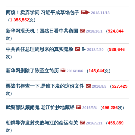
两糗！卖弄学问 习近平成草馅包子
🖼️▶️
2018/11/18
（
1,355,552
次）
新华网泄天机！国殇日看中共窃国
🖼️
（
924,844
2018/10/1
次）
中共首任总理周恩来的真实鬼脸
🖼️
📝
（
938,646
2018/4/20
次）
新华网删除了陈至立简历
🖼️
（
145,044
次）
2016/10/6
栗战书得查一下,是谁下发的这份文件
🖼️
（
527,425
2016/9/5
次）
武警部队频闹鬼 老江忙抄地藏经
🖼️
（
496,286
次）
2016/8/4
朝鲜导弹发射失败与江的命运有关
🖼️
（
455,859
2016/5/11
次）