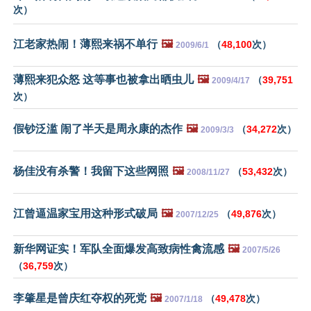
次）
江老家热闹！薄熙来祸不单行
🖼️
（
48,100
次）
2009/6/1
薄熙来犯众怒 这等事也被拿出晒虫儿
🖼️
（
39,751
2009/4/17
次）
假钞泛滥 闹了半天是周永康的杰作
🖼️
（
34,272
次）
2009/3/3
杨佳没有杀警！我留下这些网照
🖼️
（
53,432
次）
2008/11/27
江曾逼温家宝用这种形式破局
🖼️
（
49,876
次）
2007/12/25
新华网证实！军队全面爆发高致病性禽流感
🖼️
2007/5/26
（
36,759
次）
李肇星是曾庆红夺权的死党
🖼️
（
49,478
次）
2007/1/18