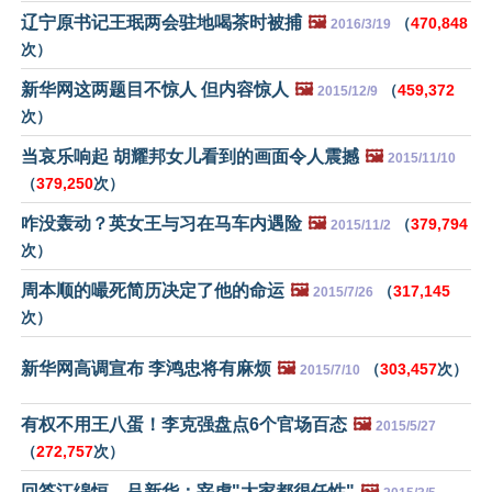
辽宁原书记王珉两会驻地喝茶时被捕
🖼️
（
470,848
2016/3/19
次）
新华网这两题目不惊人 但内容惊人
🖼️
（
459,372
2015/12/9
次）
当哀乐响起 胡耀邦女儿看到的画面令人震撼
🖼️
2015/11/10
（
379,250
次）
咋没轰动？英女王与习在马车内遇险
🖼️
（
379,794
2015/11/2
次）
周本顺的嘬死简历决定了他的命运
🖼️
（
317,145
2015/7/26
次）
新华网高调宣布 李鸿忠将有麻烦
🖼️
（
303,457
次）
2015/7/10
有权不用王八蛋！李克强盘点6个官场百态
🖼️
2015/5/27
（
272,757
次）
回答江绵恒，吕新华：宰虎"大家都很任性"
🖼️