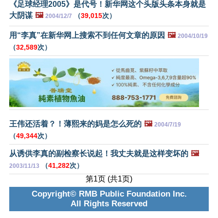
《足球经理2005》是代号！新华网这个头版头条本身就是
大阴谋
🖼️
（
39,015
次）
2004/12/7
用“李真”在新华网上搜索不到任何文章的原因
🖼️
2004/10/19
（
32,589
次）
王伟还活着？！薄熙来的妈是怎么死的
🖼️
2004/7/19
（
49,344
次）
从诱供李真的副检察长说起！我丈夫就是这样变坏的
🖼️
（
41,282
次）
2003/11/13
第1页 (共1页)
Copyright© RMB Public Foundation Inc.
All Rights Reserved