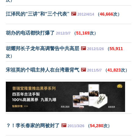
江泽民的“三讲”和“三个代表”
🖼️
（
46,666
次）
2012/4/14
胡办的电话都快打爆了
（
51,169
次）
2012/3/7
胡耀邦长子龙年高调警告中共高层
🖼️
（
55,911
2012/1/26
次）
宋祖英的个唱主持人在台湾最背气
🖼️
（
41,823
次）
2011/5/7
？！李长春家的网被封了
🖼️
（
54,280
次）
2011/3/26