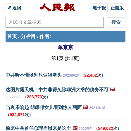
↺ 返回 
电子报
正體版
首页
分栏目
作者
›
›
:
单京京
第1页 (共1页)
中共听不懂谈判只认得拳头
（
22,402
次）
2023/6/23
这图片露天机！中共非得免除非洲大爷的债务不可
🖼️
（
293,773
次）
2022/8/28
当哀乐响起 胡耀邦女儿看到惊人画面
🖼️
2021/6/18
（
534,871
次）
原来中共首任总理周恩来是这个
🖼️
（
549,022
次）
2020/9/4