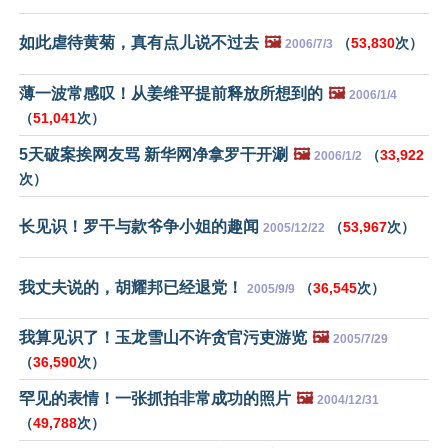
如此虐待黄菊，真有点儿说不过去
🖼️
（
53,830
次）
2006/7/3
薄一波常感叹！从姜维平提前释放所想到的
🖼️
2006/1/4
（
51,041
次）
5天破案挨网友骂 新华网净拿罗干开涮
🖼️
（
33,922
2006/1/2
次）
长见识！罗干与款爷争小姐的趣闻
（
53,967
次）
2005/12/22
我丈夫说的，胡耀邦已经退党！
（
36,545
次）
2005/9/9
我算见识了！玉龙雪山不许贪官污吏游览
🖼️
2005/7/29
（
36,590
次）
罕见的表情！一张抓拍非常成功的照片
🖼️
2004/12/31
（
49,788
次）