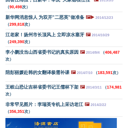
2015/3/5
（
90,498
次）
新华网消息惊人 为双开"二恶英"做准备
🖼️▶️
2014/12/23
（
299,818
次）
江老家！扬州市长顶风上 立即凉水塞牙
🖼️
2014/10/29
（
249,390
次）
李小鹏没当山西省委书记的真实原因
🖼️
（
406,487
2014/9/4
次）
陪彭丽媛赴韩的女翻译极需补课
🖼️
（
183,591
次）
2014/7/10
王岐山恐让吉林省委书记王儒林下架
🖼️
（
174,981
2014/3/11
次）
非常罕见图片：李瑞英专机上采访老江
🖼️
2014/2/22
（
356,351
次）