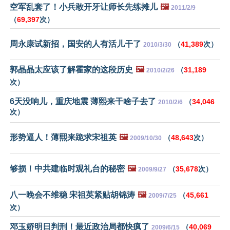
空军乱套了！小兵敢开牙让师长先练摊儿
🖼️
2011/2/9
（
69,397
次）
周永康试新招，国安的人有活儿干了
（
41,389
次）
2010/3/30
郭晶晶太应该了解霍家的这段历史
🖼️
（
31,189
2010/2/26
次）
6天没响儿，重庆地震 薄熙来干啥子去了
（
34,046
2010/2/6
次）
形势逼人！薄熙来跪求宋祖英
🖼️
（
48,643
次）
2009/10/30
够损！中共建临时观礼台的秘密
🖼️
（
35,678
次）
2009/9/27
八一晚会不维稳 宋祖英紧贴胡锦涛
🖼️
（
45,661
2009/7/25
次）
邓玉娇明日判刑！最近政治局都快疯了
（
40,069
2009/6/15