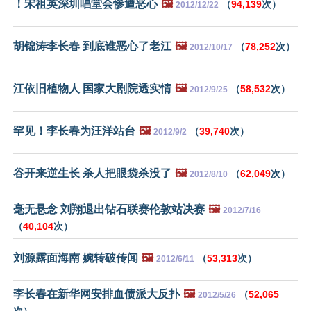
！宋祖英深圳唱堂会惨遭恶心
🖼️
（
94,139
次）
2012/12/22
胡锦涛李长春 到底谁恶心了老江
🖼️
（
78,252
次）
2012/10/17
江依旧植物人 国家大剧院透实情
🖼️
（
58,532
次）
2012/9/25
罕见！李长春为汪洋站台
🖼️
（
39,740
次）
2012/9/2
谷开来逆生长 杀人把眼袋杀没了
🖼️
（
62,049
次）
2012/8/10
毫无悬念 刘翔退出钻石联赛伦敦站决赛
🖼️
2012/7/16
（
40,104
次）
刘源露面海南 婉转破传闻
🖼️
（
53,313
次）
2012/6/11
李长春在新华网安排血债派大反扑
🖼️
（
52,065
2012/5/26
次）