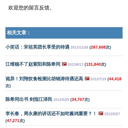
欢迎您的留言反馈。
相关文章：
小笑话：宋祖英团长享受的待遇
(
287,608
次)
2013/11/26
江维稳不了赵紫阳和陈希同
🖼️
(
131,840
次)
2013/6/13
诡异！刘翔饮食检测比胡锦涛待遇还高
🖼️
(
44,418
2012/7/19
次)
陈希同出书 剑指江泽民
(
34,707
次)
2012/5/29
李长春，周永康的讲话还不如吃酱鸡重要？！
🖼️
2012/5/27
(
47,271
次)