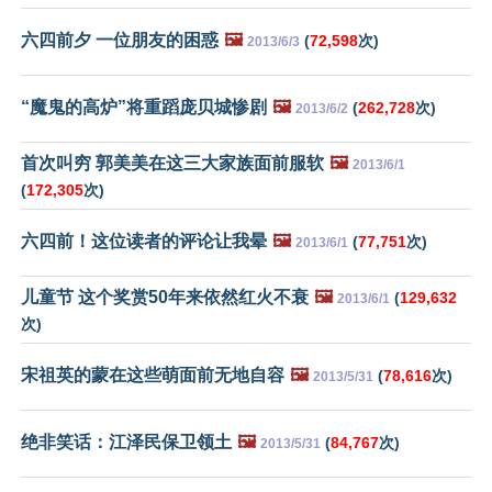
六四前夕 一位朋友的困惑
🖼️
(
72,598
次)
2013/6/3
“魔鬼的高炉”将重蹈庞贝城惨剧
🖼️
(
262,728
次)
2013/6/2
首次叫穷 郭美美在这三大家族面前服软
🖼️
2013/6/1
(
172,305
次)
六四前！这位读者的评论让我晕
🖼️
(
77,751
次)
2013/6/1
儿童节 这个奖赏50年来依然红火不衰
🖼️
(
129,632
2013/6/1
次)
宋祖英的蒙在这些萌面前无地自容
🖼️
(
78,616
次)
2013/5/31
绝非笑话：江泽民保卫领土
🖼️
(
84,767
次)
2013/5/31