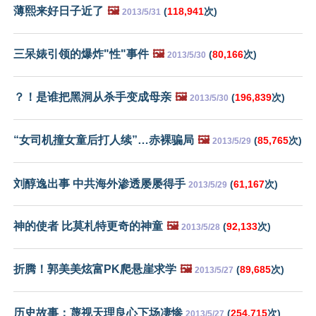
薄熙来好日子近了
🖼️
(
118,941
次)
2013/5/31
三呆婊引领的爆炸"性"事件
🖼️
(
80,166
次)
2013/5/30
？！是谁把黑洞从杀手变成母亲
🖼️
(
196,839
次)
2013/5/30
“女司机撞女童后打人续”…赤裸骗局
🖼️
(
85,765
次)
2013/5/29
刘醇逸出事 中共海外渗透屡屡得手
(
61,167
次)
2013/5/29
神的使者 比莫札特更奇的神童
🖼️
(
92,133
次)
2013/5/28
折腾！郭美美炫富PK爬悬崖求学
🖼️
(
89,685
次)
2013/5/27
历史故事：蔑视天理良心下场凄惨
(
254,715
次)
2013/5/27