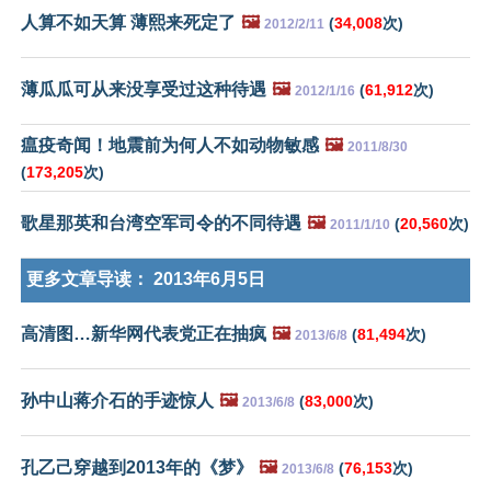
人算不如天算 薄熙来死定了
🖼️
(
34,008
次)
2012/2/11
薄瓜瓜可从来没享受过这种待遇
🖼️
(
61,912
次)
2012/1/16
瘟疫奇闻！地震前为何人不如动物敏感
🖼️
2011/8/30
(
173,205
次)
歌星那英和台湾空军司令的不同待遇
🖼️
(
20,560
次)
2011/1/10
更多文章导读：
2013年6月5日
高清图…新华网代表党正在抽疯
🖼️
(
81,494
次)
2013/6/8
孙中山蒋介石的手迹惊人
🖼️
(
83,000
次)
2013/6/8
孔乙己穿越到2013年的《梦》
🖼️
(
76,153
次)
2013/6/8