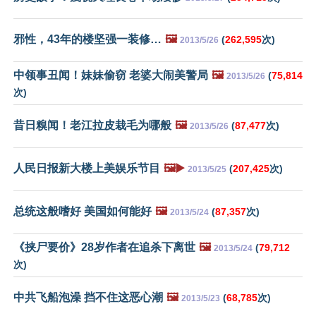
邪性，43年的楼坚强一装修…
🖼️
(
262,595
次)
2013/5/26
中领事丑闻！妹妹偷窃 老婆大闹美警局
🖼️
(
75,814
2013/5/26
次)
昔日糗闻！老江拉皮栽毛为哪般
🖼️
(
87,477
次)
2013/5/26
人民日报新大楼上美娱乐节目
🖼️▶️
(
207,425
次)
2013/5/25
总统这般嗜好 美国如何能好
🖼️
(
87,357
次)
2013/5/24
《挟尸要价》28岁作者在追杀下离世
🖼️
(
79,712
2013/5/24
次)
中共飞船泡澡 挡不住这恶心潮
🖼️
(
68,785
次)
2013/5/23