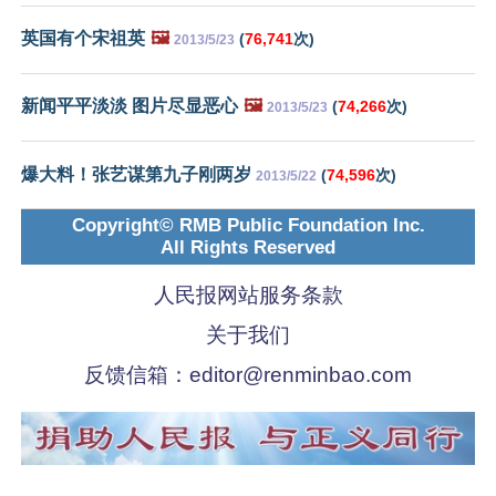
英国有个宋祖英
🖼️
(
76,741
次)
2013/5/23
新闻平平淡淡 图片尽显恶心
🖼️
(
74,266
次)
2013/5/23
爆大料！张艺谋第九子刚两岁
(
74,596
次)
2013/5/22
Copyright© RMB Public Foundation Inc.
All Rights Reserved
人民报网站服务条款
关于我们
反馈信箱：
editor@renminbao.com