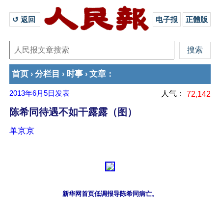
↺ 返回 
电子报
正體版
首页
分栏目
时事
文章
›
›
›
：
2013年6月5日
发表
人气：
72,142
陈希同待遇不如干露露（图）
单京京
新华网首页低调报导陈希同病亡。