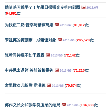
助暗杀习近平？！苹果日报曝光专机内部图
🖼️
2013/6/7
(
94,881
次)
为扶正二奶 普京与糟糠离婚
🖼️
(
81,812
次)
2013/6/7
宋祖英的裤腰带…成猜谜对象
🖼️
(
265,528
次)
2013/6/6
陈希同待遇不如干露露
🖼️
(
72,142
次)
2013/6/5
中共抛出诱饵 英前首相吞钩
🖼️
(
71,210
次)
2013/6/5
窝里撒欢儿折腾 党没辄
🖼️
(
70,674
次)
2013/6/5
傅作义长女和张学良胞弟的结局
🖼️
(
134,638
次)
2013/6/4