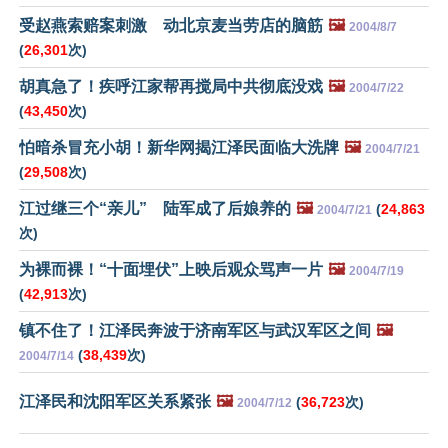
受赵燕索赔案刺激 动北京麦当劳店的脑筋
🖼️
2004/8/7
(
26,301
次)
胡真急了！疾呼江家帮再搅局中共彻底没戏
🖼️
2004/7/22
(
43,450
次)
怕暗杀冒充小胡！新华网揭江泽民面临大洗牌
🖼️
2004/7/21
(
29,508
次)
江过继三个“亲儿” 陆军成了后娘养的
🖼️
(
24,863
2004/7/21
次)
为裸而裸！“十面埋伏”上映后观众骂声一片
🖼️
2004/7/19
(
42,913
次)
镇不住了！江泽民奔波于济南军区与武汉军区之间
🖼️
(
38,439
次)
2004/7/14
江泽民和沈阳军区关系紧张
🖼️
(
36,723
次)
2004/7/12