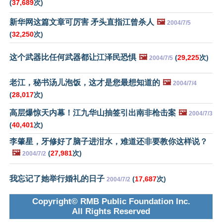
(
37,689
次)
新华网这篇文章可厉害 矛头直指江曾杀人
🖼️
2004/7/5
(
32,250
次)
这个武器比任何武器都让江泽民恐惧
🖼️
(
29,225
次)
2004/7/5
老江，秘书汤儿泡饭，这才是您最想知道的
🖼️
2004/7/4
(
28,017
次)
高层爆惊天内幕！江九华山抽签引出南非枪击案
🖼️
2004/7/3
(
40,401
次)
李肇星，牙修好了脑子进泔水，难道还非要教你这样说？
🖼️
(
27,981
次)
2004/7/2
我忘记了她举行婚礼的日子
(
17,687
次)
2004/7/2
Copyright© RMB Public Foundation Inc.
All Rights Reserved