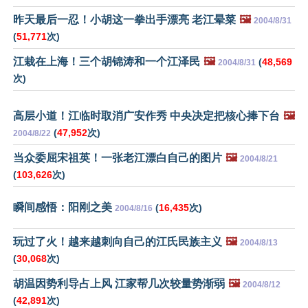
昨天最后一忍！小胡这一拳出手漂亮 老江晕菜
🖼️
2004/8/31
(
51,771
次)
江栽在上海！三个胡锦涛和一个江泽民
🖼️
(
48,569
2004/8/31
次)
高层小道！江临时取消广安作秀 中央决定把核心捧下台
🖼️
(
47,952
次)
2004/8/22
当众委屈宋祖英！一张老江漂白自己的图片
🖼️
2004/8/21
(
103,626
次)
瞬间感悟：阳刚之美
(
16,435
次)
2004/8/16
玩过了火！越来越刺向自己的江氏民族主义
🖼️
2004/8/13
(
30,068
次)
胡温因势利导占上风 江家帮几次较量势渐弱
🖼️
2004/8/12
(
42,891
次)