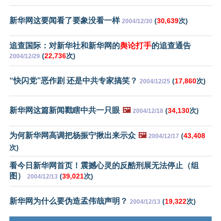
新华网这要闻看了要象没看一样
(
30,639
次)
2004/12/30
追查国际：对新华社和新华网的
舆论打手
的追查通告
(
22,736
次)
2004/12/29
“快闪党”恶作剧 还是中共专家搞笑？
(
17,860
次)
2004/12/25
新华网这篇新闻戳瞎中共一只眼
🖼️
(
34,130
次)
2004/12/18
为何新华网高调把杨振宁揪出来示众
🖼️
(
43,408
2004/12/17
次)
看今日新华网首页！震撼心灵的反酷刑展无法停止（组
图）
(
39,021
次)
2004/12/13
新华网为什么要伪造孟伟哉声明？
(
19,322
次)
2004/12/13