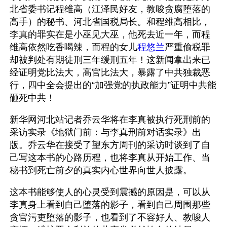
北省委书记程维高（江泽民好友，教唆贪腐堕落的
高手）的秘书、河北省国税局长。和程维高相比，
李真的罪实在是小巫见大巫，他死去近一年，而程
维高依然吃香喝辣，而程的女儿
程悠兰
严重偷税罪
却被判处有期徒刑三年缓刑五年！这新闻拿出来已
经证明党比法大，高官比法大，暴露了中共独裁恶
行，四中全会提出的“加强党的执政能力”证明中共能
砸死中共！
新华网河北站记者乔云华将在李真被执行死刑前的
采访实录《地狱门前：与李真刑前对话实录》出
版。乔云华在接受了望东方周刊的采访时谈到了自
己写这本书的心路历程，也将李真从开始工作、当
秘书到死亡前夕的真实内心世界向世人披露。
这本书能够使人的心灵受到震撼的原因是，可以从
李真身上看到自己堕落的影子，看到自己周围那些
贪官污吏堕落的影子，也看到了不容好人、教唆人