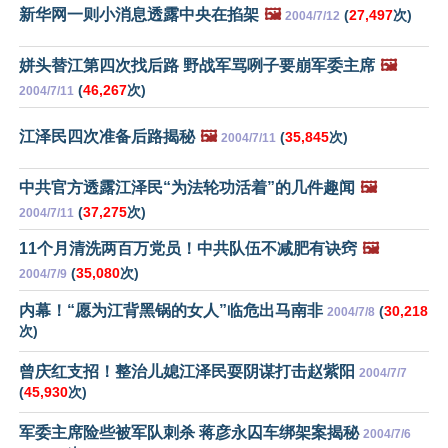
新华网一则小消息透露中央在掐架
🖼️
(
27,497
次)
2004/7/12
姘头替江第四次找后路 野战军骂咧子要崩军委主席
🖼️
(
46,267
次)
2004/7/11
江泽民四次准备后路揭秘
🖼️
(
35,845
次)
2004/7/11
中共官方透露江泽民“为法轮功活着”的几件趣闻
🖼️
(
37,275
次)
2004/7/11
11个月清洗两百万党员！中共队伍不减肥有诀窍
🖼️
(
35,080
次)
2004/7/9
内幕！“愿为江背黑锅的女人”临危出马南非
(
30,218
2004/7/8
次)
曾庆红支招！整治儿媳江泽民耍阴谋打击赵紫阳
2004/7/7
(
45,930
次)
军委主席险些被军队刺杀 蒋彦永囚车绑架案揭秘
2004/7/6