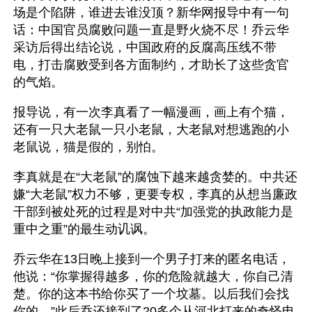
场是个陷阱，谁进去谁没顶？新华网报导中有一句
话：中国官员腐败问题一直是野火烧不尽！乔云华
采访后得出结论说，中国政府的反腐高压线不带
电，打击腐败受到各方面制约，才助长了这些贪官
的气焰。
报导说，有一次李真看了一幅漫画，画上有个猫，
还有一只大老鼠一只小老鼠，大老鼠对想逃跑的小
老鼠说，猫是假的，别怕。
李真就是在“大老鼠”的腐蚀下越来越贪婪的。中共还
嫌“大老鼠”权力不够，更要专权，李真的从想当廉政
干部到被处死的过程是对中共“加强党的执政能力是
重中之重”的最生动讥讽。 
乔云华在13日晚上接到一个男子打来的匿名电话，
他说：“你掌握得越多，你的危险就越大，你自己清
楚。你的这本书给你买了一个坟墓。以后我们会找
你的。”此后乔还接到了20多个从河北打来的奇怪电