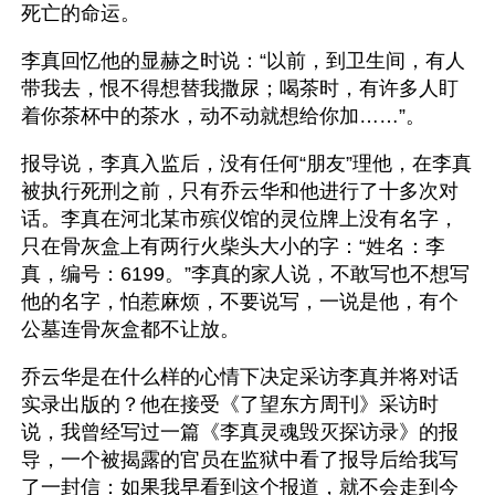
死亡的命运。
李真回忆他的显赫之时说：“以前，到卫生间，有人
带我去，恨不得想替我撒尿；喝茶时，有许多人盯
着你茶杯中的茶水，动不动就想给你加……”。
报导说，李真入监后，没有任何“朋友”理他，在李真
被执行死刑之前，只有乔云华和他进行了十多次对
话。李真在河北某市殡仪馆的灵位牌上没有名字，
只在骨灰盒上有两行火柴头大小的字：“姓名：李
真，编号：6199。”李真的家人说，不敢写也不想写
他的名字，怕惹麻烦，不要说写，一说是他，有个
公墓连骨灰盒都不让放。
乔云华是在什么样的心情下决定采访李真并将对话
实录出版的？他在接受《了望东方周刊》采访时
说，我曾经写过一篇《李真灵魂毁灭探访录》的报
导，一个被揭露的官员在监狱中看了报导后给我写
了一封信：如果我早看到这个报道，就不会走到今