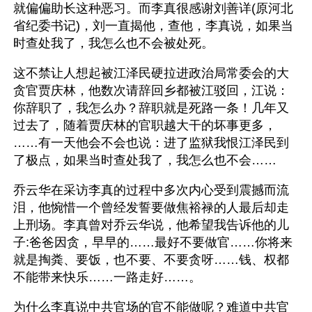
就偏偏助长这种恶习。而李真很感谢刘善详(原河北
省纪委书记)，刘一直揭他，查他，李真说，如果当
时查处我了，我怎么也不会被处死。
这不禁让人想起被江泽民硬拉进政治局常委会的大
贪官贾庆林，他数次请辞回乡都被江驳回，江说：
你辞职了，我怎么办？辞职就是死路一条！几年又
过去了，随着贾庆林的官职越大干的坏事更多，
……有一天他会不会也说：进了监狱我恨江泽民到
了极点，如果当时查处我了，我怎么也不会……
乔云华在采访李真的过程中多次内心受到震撼而流
泪，他惋惜一个曾经发誓要做焦裕禄的人最后却走
上刑场。李真曾对乔云华说，他希望我告诉他的儿
子:爸爸因贪，早早的……最好不要做官……你将来
就是掏粪、要饭，也不要、不要贪呀……钱、权都
不能带来快乐……一路走好……。
为什么李真说中共官场的官不能做呢？难道中共官