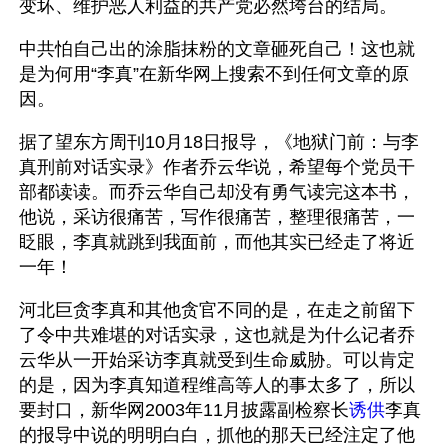
变坏、维护恶人利益的共产党必然垮台的结局。
中共怕自己出的涂脂抹粉的文章砸死自己！这也就
是为何用“李真”在新华网上搜索不到任何文章的原
因。
据了望东方周刊10月18日报导，《地狱门前：与李
真刑前对话实录》作者乔云华说，希望每个党员干
部都读读。而乔云华自己却没有勇气读完这本书，
他说，采访很痛苦，写作很痛苦，整理很痛苦，一
眨眼，李真就跳到我面前，而他其实已经走了将近
一年！
河北巨贪李真和其他贪官不同的是，在走之前留下
了令中共难堪的对话实录，这也就是为什么记者乔
云华从一开始采访李真就受到生命威胁。可以肯定
的是，因为李真知道程维高等人的事太多了，所以
要封口，新华网2003年11月披露副检察长
诱供
李真
的报导中说的明明白白，抓他的那天已经注定了他