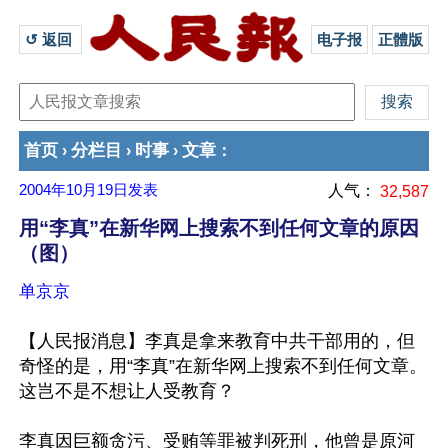
↺ 返回 
电子报
正體版
首页
分栏目
时事
文章
›
›
›
：
2004年10月19日
发表
人气：
32,587
用“李真”在新华网上搜索不到任何文章的原因
（图）
单京京
【人民报消息】李真是拿来教育中共干部用的，但
奇怪的是，用“李真”在新华网上搜索不到任何文章。
这岂不是不想让人受教育？
李真因巨额贪污、受贿等罪被判死刑，他曾是原河