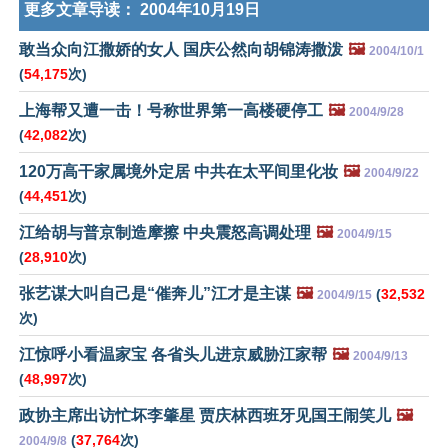
更多文章导读：
2004年10月19日
敢当众向江撒娇的女人 国庆公然向胡锦涛撒泼
🖼️
2004/10/1
(
54,175
次)
上海帮又遭一击！号称世界第一高楼硬停工
🖼️
2004/9/28
(
42,082
次)
120万高干家属境外定居 中共在太平间里化妆
🖼️
2004/9/22
(
44,451
次)
江给胡与普京制造摩擦 中央震怒高调处理
🖼️
2004/9/15
(
28,910
次)
张艺谋大叫自己是“催奔儿”江才是主谋
🖼️
(
32,532
2004/9/15
次)
江惊呼小看温家宝 各省头儿进京威胁江家帮
🖼️
2004/9/13
(
48,997
次)
政协主席出访忙坏李肇星 贾庆林西班牙见国王闹笑儿
🖼️
(
37,764
次)
2004/9/8