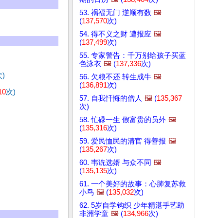
53. 祸福无门 逆顺有数
🖼️
(
137,570
次)
54. 得不义之财 遭报应
🖼️
(
137,499
次)
55. 专家警告：千万别给孩子买蓝
色泳衣
🖼️
(
137,336
次)
)
56. 欠粮不还 转生成牛
🖼️
(
136,891
次)
10
次)
57. 自我忏悔的僧人
🖼️
(
135,367
次)
58. 忙碌一生 假富贵的员外
🖼️
(
135,316
次)
59. 爱民恤民的清官 得善报
🖼️
(
135,267
次)
60. 韦诜选婿 与众不同
🖼️
(
135,135
次)
61. 一个美好的故事：心肺复苏救
小鸟
🖼️
(
135,032
次)
62. 5岁自学钩织 少年精湛手艺助
非洲学童
🖼️
(
134,966
次)