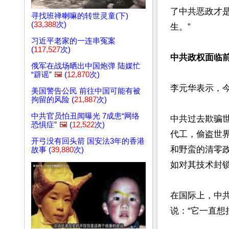
了中共恶政才
寻找班禅喇嘛的转世灵童(下)
(
33,388
次)
生。”

习近平老家的一连串冤案
(
117,527
次)
中共政权面临
俄军在战场晒出中国炮弹 陆媒忙
“辟谣”
🖼️
(
12,870
次)
李元华表示，今
美国警告公民 前往中国可能有被
拘留的风险 (
21,887
次)
中共官员怕丑闻曝光 7成患“网络
中共过去欺骗
恐惧症”
🖼️
(
12,522
次)
代工，偷盗世界
开弓没有回头箭 国安法3年的香港
和野蛮的清零
故事 (
39,880
次)
如对其技术封锁
在国际上，中
说：“它一直想