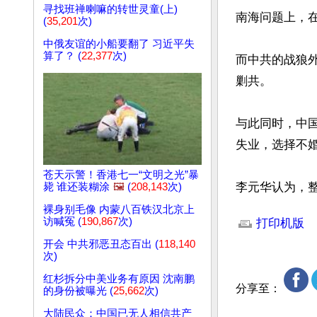
寻找班禅喇嘛的转世灵童(上)
南海问题上，
(
35,201
次)
中俄友谊的小船要翻了 习近平失
算了？ (
22,377
次)
而中共的战狼
剿共。

与此同时，中
失业，选择不
苍天示警！香港七一“文明之光”暴
李元华认为，
毙 谁还装糊涂
🖼️
(
208,143
次)
文章网址: http://w
裸身别毛像 内蒙八百铁汉北京上
访喊冤 (
190,867
次)
打印机版
开会 中共邪恶丑态百出 (
118,140
次)
红杉拆分中美业务有原因 沈南鹏
分享至：
的身份被曝光 (
25,662
次)
大陆民众：中国已无人相信共产