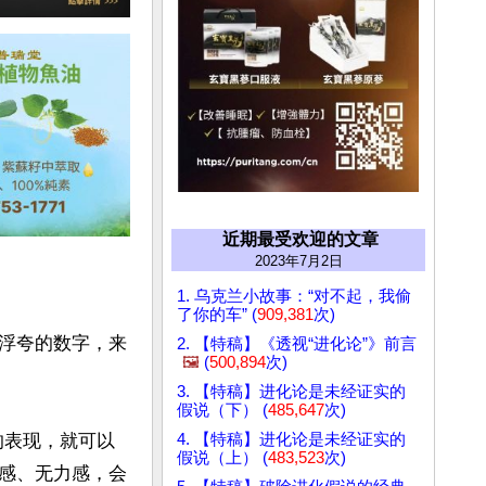
近期最受欢迎的文章
2023年7月2日
1. 乌克兰小故事：“对不起，我偷
了你的车” (
909,381
次)
浮夸的数字，来
2. 【特稿】《透视“进化论”》前言
🖼️
(
500,894
次)
3. 【特稿】进化论是未经证实的
假说（下） (
485,647
次)
4. 【特稿】进化论是未经证实的
的表现，就可以
假说（上） (
483,523
次)
感、无力感，会