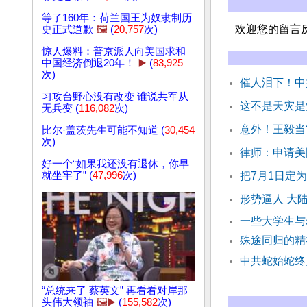
等了160年：荷兰国王为奴隶制历
欢迎您的留言
史正式道歉
🖼️
(
20,757
次)
惊人爆料：普京派人向美国求和
中国经济倒退20年！
▶️
(
83,925
次)
催人泪下！中
习攻台野心没有改变 谁说共军从
这不是天灾是
无兵变 (
116,082
次)
意外！王毅当
比尔·盖茨先生可能不知道 (
30,454
次)
律师：申请美
好一个“如果我还没有退休，你早
就坐牢了” (
47,996
次)
把7月1日定为
形势逼人 大
一些大学生与
殊途同归的
中共蛇始蛇终
“总统来了 蔡英文” 再看看对岸那
头伟大领袖
🖼️▶️
(
155,582
次)