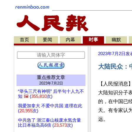
首页
要闻
内幕
时事
幽默
2023年7月2日
发
大陆民众：
重点推荐文章
2023年7月2日
【人民报消息
“举头三尺有神明” 后半句十人九不
大陆知识分子
知
🖼️
(
355,810
次)
的，在中国已
我爱加拿大 不爱中共国 道理在此
天。有专家认为
(
20,955
次)
远。

中共急了 浙江秦山核废水氚含量
比日本福岛高6倍 (
23,573
次)