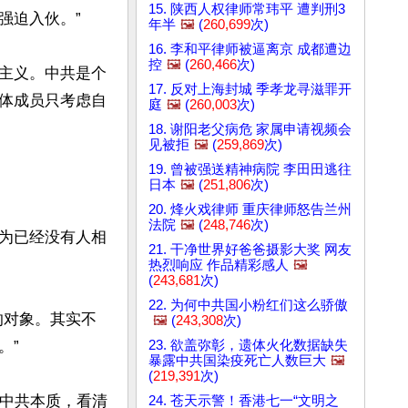
15. 陕西人权律师常玮平 遭判刑3
迫入伙。”

年半
🖼️
(
260,699
次)
16. 李和平律师被逼离京 成都遭边
控
🖼️
(
260,466
次)
主义。中共是个
17. 反对上海封城 季孝龙寻滋罪开
体成员只考虑自
庭
🖼️
(
260,003
次)
18. 谢阳老父病危 家属申请视频会
见被拒
🖼️
(
259,869
次)
19. 曾被强送精神病院 李田田逃往
日本
🖼️
(
251,806
次)
20. 烽火戏律师 重庆律师怒告兰州
法院
🖼️
(
248,746
次)
为已经没有人相
21. 干净世界好爸爸摄影大奖 网友
热烈响应 作品精彩感人
🖼️
(
243,681
次)
22. 为何中共国小粉红们这么骄傲
的对象。其实不
🖼️
(
243,308
次)
23. 欲盖弥彰，遗体火化数据缺失
”

暴露中共国染疫死亡人数巨大
🖼️
(
219,391
次)
了中共本质，看清
24. 苍天示警！香港七一“文明之