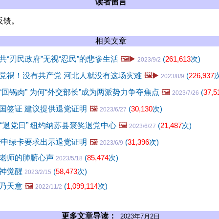
读者留言
反馈。
相关文章
共“刃民政府”无视“忍民”的悲惨生活
🖼️▶️
(
261,613
次)
2023/9/2
党祸！没有共产党 河北人就没有这场灾难
🖼️▶️
(
226,937
次
2023/8/9
“回锅肉” 为何“外交部长”成为两派势力争夺焦点
🖼️
(
37,5
2023/7/26
国签证 建议提供退党证明
🖼️
(
30,130
次)
2023/6/27
“退党日” 纽约纳苏县褒奖退党中心
🖼️
(
21,487
次)
2023/6/27
陆申绿卡要求出示退党证明
🖼️
(
31,396
次)
2023/6/9
老师的肺腑心声
(
85,474
次)
2023/5/18
精神觉醒
(
58,473
次)
2023/2/15
乃天意
🖼️
(
1,099,114
次)
2022/11/2
更多文章导读：
2023年7月2日