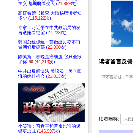
主义 都期盼着变天 (
21,889
次)
高官看禁书被查 大陆秘密读者知
多少 (
115,122
次)
专家：习近平在中共政治局的发
言透露着绝望 (
27,233
次)
韩国总统促统一部做出改变不再
做朝鲜后援部 (
22,000
次)
陈佩斯：春晚是癌细胞 它只会毁
读者留言反馈
了你
🖼️
(
44,313
次)
中共出反间谍法 美议员：美企回
流的绝佳机会 (
21,013
次)
读者暱称:
小笑话：习近平和普京比谁的保
镖更忠诚 (
145,997
次)