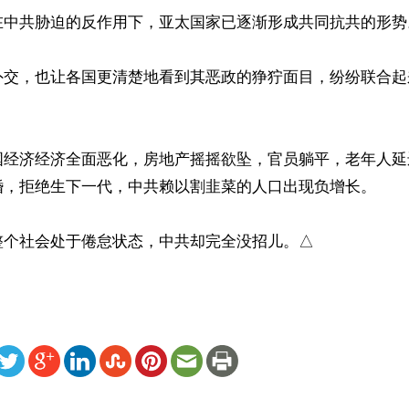
在中共胁迫的反作用下，亚太国家已逐渐形成共同抗共的形势。
外交，也让各国更清楚地看到其恶政的狰狞面目，纷纷联合起
国经济经济全面恶化，房地产摇摇欲坠，官员躺平，老年人延
婚，拒绝生下一代，中共赖以割韭菜的人口出现负增长。

整个社会处于倦怠状态，中共却完全没招儿。△
ww.renminbao.com/rmb/articles/2023/7/3/76600.html