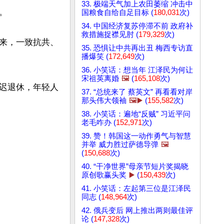
33. 极端天气加上农田萎缩 冲击中


国粮食自给自足目标 (
180,031
次)
34. 中国经济复苏停滞不前 政府补
救措施捉襟见肘 (
179,329
次)
来，一致抗共、
35. 恐惧让中共再出丑 梅西专访直
播爆笑 (
172,649
次)
36. 小笑话：想当年 江泽民为何让
宋祖英离婚
🖼️
(
165,108
次)
迟退休，年轻人
37. “总统来了 蔡英文” 再看看对岸
那头伟大领袖
🖼️▶️
(
155,582
次)
38. 小笑话：遍地“反贼” 习近平问
老毛咋办 (
152,971
次)
39. 赞！韩国这一动作勇气与智慧
并举 威力胜过萨德导弹
🖼️
(
150,688
次)
40. “干净世界”母亲节短片奖揭晓
原创歌赢头奖
▶️
(
150,439
次)
41. 小笑话：左起第三位是江泽民
同志 (
148,964
次)
42. 俄兵变后 网上推出两则最佳评
论 (
147,328
次)