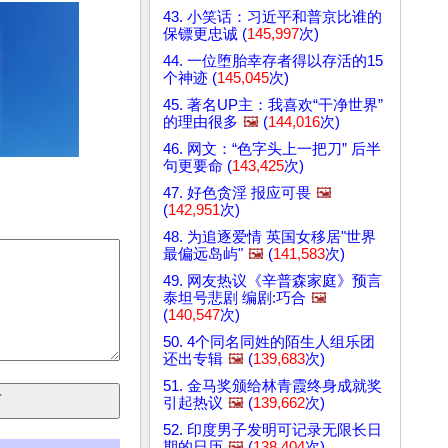
43. 小笑话：习近平和普京比谁的
保镖更忠诚 (
145,997
次)
44. 一位堕胎幸存者得以存活的15
个神迹 (
145,045
次)
45. 著名UP主：我喜欢“干净世界”
的理由很多
🖼️
(
144,016
次)
46. 网文：“色字头上一把刀” 后半
句更要命 (
143,425
次)
47. 好色贪淫 报应可畏
🖼️
(
142,951
次)
48. 为追逐爱情 英国女移居"世界
最偏远岛屿"
🖼️
(
141,583
次)
49. 网友热议《辛普森家庭》预言
泰坦号悲剧 编剧:巧合
🖼️
(
140,547
次)
50. 4个同名同姓的陌生人组乐团
还出专辑
🖼️
(
139,683
次)
51. 金马奖颁给林青霞终身成就奖
引起热议
🖼️
(
139,662
次)
52. 印度男子发明可记录无限长日
期的日历
🖼️
(
138,404
次)