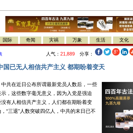
国际
奇闻
灾祸
万象
生活
文化
人气：
21,889
分享：
表
中国已无人相信共产主义 都期盼着变天
】中共在近日公布所谓最新党员人数后，一些
表示，这些数字毫无意义，因为入党是强迫
经没有人相信共产主义，人们都在期盼着变
，“三退”人数突破四亿人，中共的末日已不