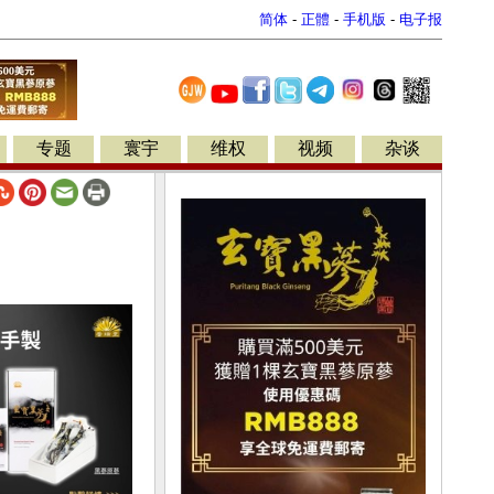
简体
-
正體
-
手机版
-
电子报
专题
寰宇
维权
视频
杂谈