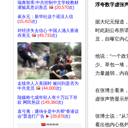
瑞典智库:中共控制中文学校教材
浮夸数字虚张
灌输其意识形态
🖼️
(
20,570
次)
崔永元：新华社这个谣没人信
(
15,415
次)
据大纪元报道，
时此刻公布所
对经济失去信心 中国人涌入香港
存美元
🖼️
(
49,733
次)
丑，自曝它内心
他说：“一个
少。草包一堆
力量越弱，内在
走线华人入美国时 被问到是否为
中共党员
🖼️
(
44,000
次)
在张博士看来
陆媒称七成年轻人有十万以下存
虚张声势显示所
款 网民热议 (
149,360
次)
袁弓夷：通缉令是中共帮“香港议
张博士说：“
会”普选打广告
▶️
(
39,878
次)
看出他内心焦