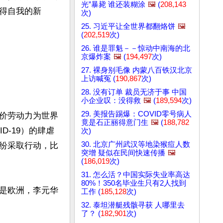
光”暴毙 谁还装糊涂
🖼️
(
208,143
得自我的新
次)
25. 习近平让全世界都翻烙饼
🖼️
(
202,519
次)
26. 谁是罪魁－－惊动中南海的北
京爆炸案
🖼️
(
194,497
次)
27. 裸身别毛像 内蒙八百铁汉北京
上访喊冤 (
190,867
次)
28. 没有订单 裁员无济于事 中国
小企业叹：没得救
🖼️
(
189,594
次)
29. 美报告踢爆：COVID零号病人
价劳动力为世界
竟是石正丽得意门生
🖼️
(
188,782
-19）的肆虐
次)
30. 北京广州武汉等地染猴痘人数
纷采取行动，比
突增 疑似在民间快速传播
🖼️
(
186,019
次)
31. 怎么活？中国实际失业率高达
80%！350名毕业生只有2人找到
是欧洲，李元华
工作 (
185,128
次)
32. 泰坦潜艇残骸寻获 人哪里去
了？ (
182,901
次)