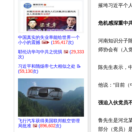
摧垮习近平个人
危机感深重中
中国真实的失业率能给世界一个
河南知识分子
小小的震撼
🖼️▶️
(
195,417
次)
师协会有（入党
耶伦访华与中共之忧惧
🖼️
(
29,333
次)
习近平和隋炀帝七大相似之处 📝
陈先生表示，中
(
59,130
次)
他说：“目前（
强迫入伙党员
鲁先生是河北
飞行汽车获得美国联邦航空管理
局批准
🖼️
(
896,602
次)
部分（党员）