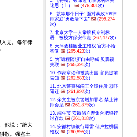
5. 【特稿】破除进化假说的经典
迷思（上）
🖼️
(
478,301
次)
6. “就等那个日子” 面对暴政709律
师家庭“勇敢活下去”
🖼️
(
299,274
次)
7. 北京大学一人举牌反专制标
语 被校方保安带走 (
267,477
次)
想入党。每年律
8. 天津碧桂园业主维权 官方不给
答复
🖼️
(
265,423
次)


9. 为"编程随想"自由呼喊 贝震颖
失联
🖼️
(
265,391
次)
10. 作家章诒和被禁出国 官员提前
告知
🖼️
(
262,583
次)
11. 北京警察强闯王全璋住所 恐吓
逼迁
🖼️
(
261,892
次)
12. 余文生被京警增加罪名 禁止律
师会见
🖼️
(
261,879
次)
13. 端午节 安徽储户聚集合肥银行
讨存款
🖼️
(
261,818
次)
。他说：“绝大
14. 安徽村镇银行爆雷 储户拉横幅
维权
🖼️
(
260,895
次)
狲散。强盗土