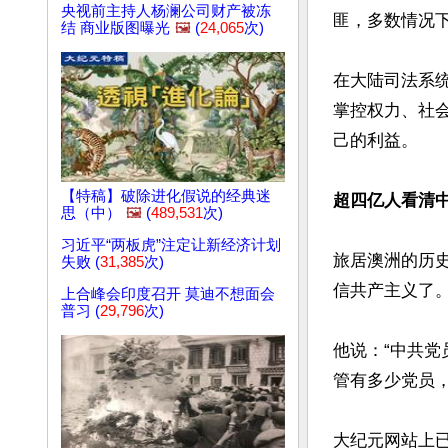
央视前主持人杨澜公司财产被冻
匪，多数情况下
结 商业版图曝光
🖼️
(
24,065
次)
在大陆司法系
掌控权力、社
己的利益。

【特稿】破除进化假说的经典迷
超四亿人看清中
思（中）
🖼️
(
489,531
次)
习近平“两板虎”注定让新经济计划
旅居澳洲的历
失败 (
31,385
次)
信共产主义了。
上合峰会印度召开 莫迪不想面会
普习 (
29,796
次)
他说：“中共
管有多少党员，
大纪元网站上已