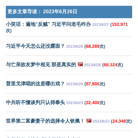
更多文章导读：
2023年6月26日
小笑话：遍地“反贼” 习近平问老毛咋办
(
152,971
2023/6/27
次)
习近平今天怎么还没露面？
(
68,289
次)
2023/6/26
与亡亲故友梦中相见 那是真实的
🖼️
(
66,124
次)
2023/6/26
普里戈津唱的这是哪出戏？
(
57,806
次)
2023/6/25
中共听不懂谈判只认得拳头
(
22,400
次)
2023/6/23
世界第二富豪妻子的选择令人钦佩！
🖼️
(
24,348
次)
2023/6/23