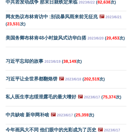
中共若发动战争 那末日就铁定来临
(
82,638
次)
2023/6/22
网友热议布林肯访中 :别说暴风雨来前无征兆
🖼️
2023/6/21
(
23,531
次)
美国务卿布林肯48小时旋风式访华白搭
(
20,453
次)
2023/6/20
习近平忘却的故事
(
38,149
次)
2023/6/19
习近平让全世界都翻烙饼
🖼️
(
202,519
次)
2023/6/18
私人医生李志绥泄露毛的最大嗜好
🖼️
(
75,374
次)
2023/6/17
中共缺啥 新华网补啥
🖼️
(
25,359
次)
2023/6/17
今年画风大不同 他们眼中的光彩成为了历史
🖼️
2023/6/17