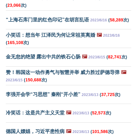
(
23,066
次)
“上海石库门里的红色印记”在胡言乱语
(
58,289
次)
2023/6/16
小笑话：想当年 江泽民为何让宋祖英离婚
🖼️
2023/6/16
(
165,108
次)
金无怠的绝望 露出中共的铁石心肠
🖼️
(
82,741
次)
2023/6/15
赞！韩国这一动作勇气与智慧并举 威力胜过萨德导弹
🖼️
(
150,688
次)
2023/6/15
李强开会学“习思想” 秦刚“开小差”
(
37,725
次)
2023/6/13
冷笑话：这是共产主义天堂
🖼️
(
52,573
次)
2023/6/13
德国人嫖娼，习近平患性病
🖼️
(
101,586
次)
2023/6/13