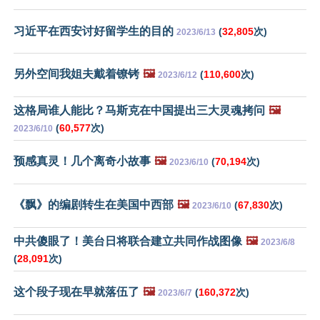
习近平在西安讨好留学生的目的
(
32,805
次)
2023/6/13
另外空间我姐夫戴着镣铐
🖼️
(
110,600
次)
2023/6/12
这格局谁人能比？马斯克在中国提出三大灵魂拷问
🖼️
(
60,577
次)
2023/6/10
预感真灵！几个离奇小故事
🖼️
(
70,194
次)
2023/6/10
《飘》的编剧转生在美国中西部
🖼️
(
67,830
次)
2023/6/10
中共傻眼了！美台日将联合建立共同作战图像
🖼️
2023/6/8
(
28,091
次)
这个段子现在早就落伍了
🖼️
(
160,372
次)
2023/6/7