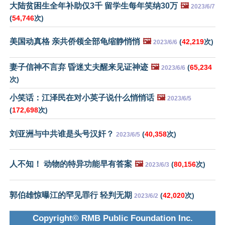
大陆贫困生全年补助仅3千 留学生每年笑纳30万
🖼️
2023/6/7
(
54,746
次)
美国动真格 亲共侨领全部龟缩静悄悄
🖼️
(
42,219
次)
2023/6/6
妻子信神不言弃 昏迷丈夫醒来见证神迹
🖼️
(
65,234
2023/6/6
次)
小笑话：江泽民在对小英子说什么悄悄话
🖼️
2023/6/5
(
172,698
次)
刘亚洲与中共谁是头号汉奸？
(
40,358
次)
2023/6/5
人不知！ 动物的特异功能早有答案
🖼️
(
80,156
次)
2023/6/3
郭伯雄惊曝江的罕见罪行 轻判无期
(
42,020
次)
2023/6/2
Copyright© RMB Public Foundation Inc.