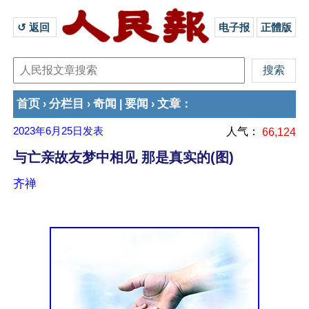
↺ 返回 
电子报
正體版
首页
分栏目
奇闻
要闻
文章
›
›
|
›
：
2023年6月25日
发表
人气：
66,124
与亡亲故友梦中相见 那是真实的(图)
齐禅