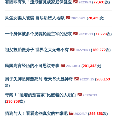
有因即有果！流浪猫竟成家庭保健医
🖼️
(
72,431
次)
2023/7/9
风尘女骗人被骗 自尽后堕入地狱
🖼️
(
78,459
次)
2023/5/21
一个身体被多个灵魂轮流主宰的悲哀
🖼️
(
77,223
次)
2023/5/13
祖父投胎做孙子 世界之大无奇不有
🖼️
(
189,272
次)
2022/10/3
民国高官经历的不可思议奇事
🖼️
(
201,342
次)
2022/8/31
男子失脚坠海濒死时 老天爷大显神奇
🖼️
(
263,153
2022/4/15
次)
奇闻！"睡着的预言家"比醒着的人明白
🖼️
2022/2/19
(
230,758
次)
猫狗与人！看看这些真实的神缘吧
🖼️
(
255,356
次)
2022/2/7