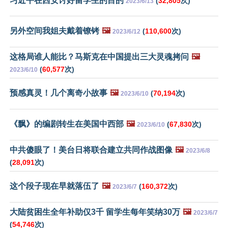
习近平在西安讨好留学生的目的
(
32,805
次)
2023/6/13
另外空间我姐夫戴着镣铐
🖼️
(
110,600
次)
2023/6/12
这格局谁人能比？马斯克在中国提出三大灵魂拷问
🖼️
(
60,577
次)
2023/6/10
预感真灵！几个离奇小故事
🖼️
(
70,194
次)
2023/6/10
《飘》的编剧转生在美国中西部
🖼️
(
67,830
次)
2023/6/10
中共傻眼了！美台日将联合建立共同作战图像
🖼️
2023/6/8
(
28,091
次)
这个段子现在早就落伍了
🖼️
(
160,372
次)
2023/6/7
大陆贫困生全年补助仅3千 留学生每年笑纳30万
🖼️
2023/6/7
(
54,746
次)