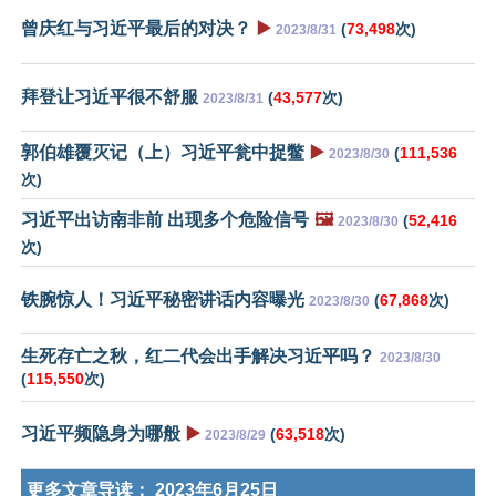
曾庆红与习近平最后的对决？
▶️
(
73,498
次)
2023/8/31
拜登让习近平很不舒服
(
43,577
次)
2023/8/31
郭伯雄覆灭记（上）习近平瓮中捉鳖
▶️
(
111,536
2023/8/30
次)
习近平出访南非前 出现多个危险信号
🖼️
(
52,416
2023/8/30
次)
铁腕惊人！习近平秘密讲话内容曝光
(
67,868
次)
2023/8/30
生死存亡之秋，红二代会出手解决习近平吗？
2023/8/30
(
115,550
次)
习近平频隐身为哪般
▶️
(
63,518
次)
2023/8/29
更多文章导读：
2023年6月25日