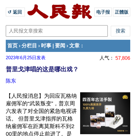
↺ 返回 
电子报
正體版
首页
分栏目
时事
要闻
文章
›
›
|
›
：
2023年6月25日
发表
人气：
57,806
普里戈津唱的这是哪出戏？
陈东
【人民报消息】为回应瓦格纳
雇佣军的“武装叛变”，普京周
六发表了对全国的紧急电视讲
话。 但普里戈津指挥的瓦格
纳雇佣军在距离莫斯科不到2
00里的地点停止前进了。是