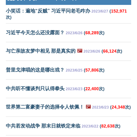
小笑话：遍地“反贼” 习近平问老毛咋办
(
152,971
2023/6/27
次)
习近平今天怎么还没露面？
(
68,289
次)
2023/6/26
与亡亲故友梦中相见 那是真实的
🖼️
(
66,124
次)
2023/6/26
普里戈津唱的这是哪出戏？
(
57,806
次)
2023/6/25
中共听不懂谈判只认得拳头
(
22,400
次)
2023/6/23
世界第二富豪妻子的选择令人钦佩！
🖼️
(
24,348
次)
2023/6/23
中共若发动战争 那末日就铁定来临
(
82,638
次)
2023/6/22