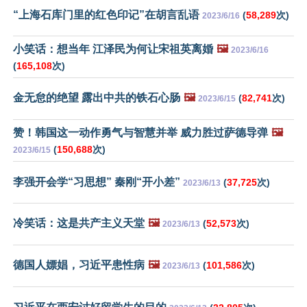
“上海石库门里的红色印记”在胡言乱语
(
58,289
次)
2023/6/16
小笑话：想当年 江泽民为何让宋祖英离婚
🖼️
2023/6/16
(
165,108
次)
金无怠的绝望 露出中共的铁石心肠
🖼️
(
82,741
次)
2023/6/15
赞！韩国这一动作勇气与智慧并举 威力胜过萨德导弹
🖼️
(
150,688
次)
2023/6/15
李强开会学“习思想” 秦刚“开小差”
(
37,725
次)
2023/6/13
冷笑话：这是共产主义天堂
🖼️
(
52,573
次)
2023/6/13
德国人嫖娼，习近平患性病
🖼️
(
101,586
次)
2023/6/13