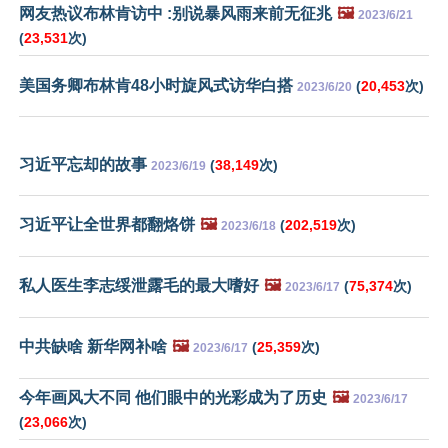
网友热议布林肯访中 :别说暴风雨来前无征兆
🖼️
2023/6/21
(
23,531
次)
美国务卿布林肯48小时旋风式访华白搭
(
20,453
次)
2023/6/20
习近平忘却的故事
(
38,149
次)
2023/6/19
习近平让全世界都翻烙饼
🖼️
(
202,519
次)
2023/6/18
私人医生李志绥泄露毛的最大嗜好
🖼️
(
75,374
次)
2023/6/17
中共缺啥 新华网补啥
🖼️
(
25,359
次)
2023/6/17
今年画风大不同 他们眼中的光彩成为了历史
🖼️
2023/6/17
(
23,066
次)