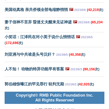
美国动真格 亲共侨领全部龟缩静悄悄
🖼️
(
42,219
次)
2023/6/6
妻子信神不言弃 昏迷丈夫醒来见证神迹
🖼️
(
65,234
2023/6/6
次)
小笑话：江泽民在对小英子说什么悄悄话
🖼️
2023/6/5
(
172,698
次)
刘亚洲与中共谁是头号汉奸？
(
40,358
次)
2023/6/5
人不知！ 动物的特异功能早有答案
🖼️
(
80,156
次)
2023/6/3
郭伯雄惊曝江的罕见罪行 轻判无期
(
42,020
次)
2023/6/2
Copyright© RMB Public Foundation Inc.
All Rights Reserved