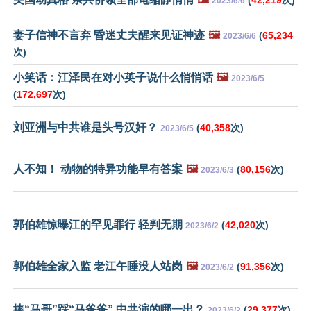
2023/6/6
妻子信神不言弃 昏迷丈夫醒来见证神迹
🖼️
(
65,234
2023/6/6
次)
小笑话：江泽民在对小英子说什么悄悄话
🖼️
2023/6/5
(
172,697
次)
刘亚洲与中共谁是头号汉奸？
(
40,358
次)
2023/6/5
人不知！ 动物的特异功能早有答案
🖼️
(
80,156
次)
2023/6/3
郭伯雄惊曝江的罕见罪行 轻判无期
(
42,020
次)
2023/6/2
郭伯雄全家入监 老江午睡没人站岗
🖼️
(
91,356
次)
2023/6/2
捧“马哥”踩“马爸爸” 中共演的哪一出？
(
29,377
次)
2023/6/2