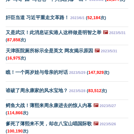
奸臣当道 习近平重走文革路！
(
52,184
次)
2023/6/1
又是武汉！此消息证实港人这样做是明智之举
🖼️
2023/5/31
(
87,858
次)
天津医院厕所标示全是英文 网友揭示原因
🖼️
2023/5/31
(
16,975
次)
瞧！一个两岁娃与母亲的对话
(
147,929
次)
2023/5/29
谁破了周永康家的风水宝地？
(
83,512
次)
2023/5/28
鳄鱼大战！薄熙来周永康进去的惊人内幕
🖼️
2023/5/27
(
114,866
次)
爹死了薄熙来不哭，却在八宝山唱国际歌
🖼️
2023/5/26
(
100,190
次)