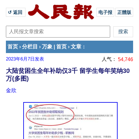
↺ 返回 
电子报
正體版
首页
分栏目
万象
首页
文章
›
›
|
›
：
2023年6月7日
发表
人气：
54,746
大陆贫困生全年补助仅3千 留学生每年笑纳30
万(多图)
金欣