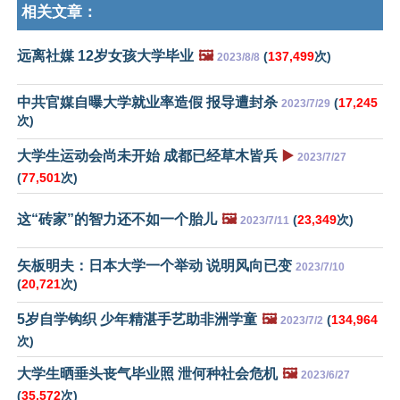
相关文章：
远离社媒 12岁女孩大学毕业
🖼️
(
137,499
次)
2023/8/8
中共官媒自曝大学就业率造假 报导遭封杀
(
17,245
2023/7/29
次)
大学生运动会尚未开始 成都已经草木皆兵
▶️
2023/7/27
(
77,501
次)
这“砖家”的智力还不如一个胎儿
🖼️
(
23,349
次)
2023/7/11
矢板明夫：日本大学一个举动 说明风向已变
2023/7/10
(
20,721
次)
5岁自学钩织 少年精湛手艺助非洲学童
🖼️
(
134,964
2023/7/2
次)
大学生晒垂头丧气毕业照 泄何种社会危机
🖼️
2023/6/27
(
35,572
次)