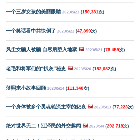
一个三岁女孩的美丽眼睛
(
150,381
次)
2023/5/23
一个笑话看中共快倒了
(
47,899
次)
2023/5/22
风尘女骗人被骗 自尽后堕入地狱
🖼️
(
78,459
次)
2023/5/21
老毛和将军们的“扒灰”秘史
🖼️
(
152,682
次)
2023/5/20
薄熙来小故事回顾
(
111,348
次)
2023/5/14
一个身体被多个灵魂轮流主宰的悲哀
🖼️
(
77,223
次)
2023/5/13
绝对世界无二！江泽民的外交趣闻
🖼️
(
202,718
次)
2023/5/4