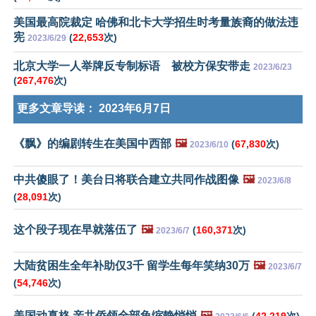
美国最高院裁定 哈佛和北卡大学招生时考量族裔的做法违
宪
(
22,653
次)
2023/6/29
北京大学一人举牌反专制标语 被校方保安带走
2023/6/23
(
267,476
次)
更多文章导读：
2023年6月7日
《飘》的编剧转生在美国中西部
🖼️
(
67,830
次)
2023/6/10
中共傻眼了！美台日将联合建立共同作战图像
🖼️
2023/6/8
(
28,091
次)
这个段子现在早就落伍了
🖼️
(
160,371
次)
2023/6/7
大陆贫困生全年补助仅3千 留学生每年笑纳30万
🖼️
2023/6/7
(
54,746
次)
美国动真格 亲共侨领全部龟缩静悄悄
🖼️
(
42,219
次)