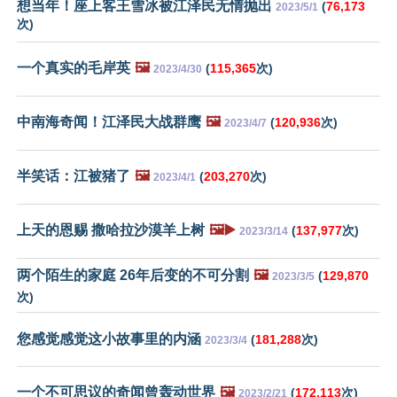
想当年！座上客王雪冰被江泽民无情抛出
(
76,173
2023/5/1
次)
一个真实的毛岸英
🖼️
(
115,365
次)
2023/4/30
中南海奇闻！江泽民大战群鹰
🖼️
(
120,936
次)
2023/4/7
半笑话：江被猪了
🖼️
(
203,270
次)
2023/4/1
上天的恩赐 撒哈拉沙漠羊上树
🖼️▶️
(
137,977
次)
2023/3/14
两个陌生的家庭 26年后变的不可分割
🖼️
(
129,870
2023/3/5
次)
您感觉感觉这小故事里的内涵
(
181,288
次)
2023/3/4
一个不可思议的奇闻曾轰动世界
🖼️
(
172,113
次)
2023/2/21