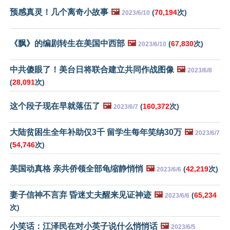
预感真灵！几个离奇小故事
🖼️
(
70,194
次)
2023/6/10
《飘》的编剧转生在美国中西部
🖼️
(
67,830
次)
2023/6/10
中共傻眼了！美台日将联合建立共同作战图像
🖼️
2023/6/8
(
28,091
次)
这个段子现在早就落伍了
🖼️
(
160,372
次)
2023/6/7
大陆贫困生全年补助仅3千 留学生每年笑纳30万
🖼️
2023/6/7
(
54,746
次)
美国动真格 亲共侨领全部龟缩静悄悄
🖼️
(
42,219
次)
2023/6/6
妻子信神不言弃 昏迷丈夫醒来见证神迹
🖼️
(
65,234
2023/6/6
次)
小笑话：江泽民在对小英子说什么悄悄话
🖼️
2023/6/5