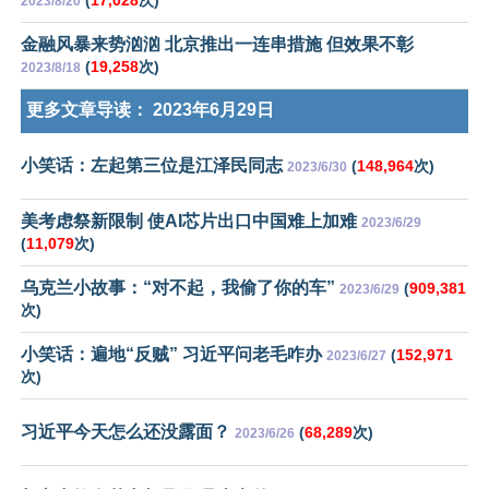
(
17,028
次)
2023/8/20
金融风暴来势汹汹 北京推出一连串措施 但效果不彰
(
19,258
次)
2023/8/18
更多文章导读：
2023年6月29日
小笑话：左起第三位是江泽民同志
(
148,964
次)
2023/6/30
美考虑祭新限制 使AI芯片出口中国难上加难
2023/6/29
(
11,079
次)
乌克兰小故事：“对不起，我偷了你的车”
(
909,381
2023/6/29
次)
小笑话：遍地“反贼” 习近平问老毛咋办
(
152,971
2023/6/27
次)
习近平今天怎么还没露面？
(
68,289
次)
2023/6/26