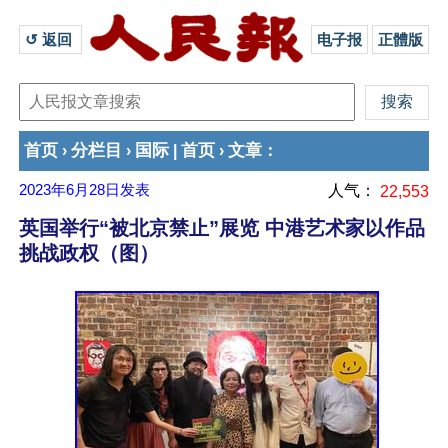
↺ 返回 
电子报
正體版
首页
分栏目
国际
首页
文章
›
›
|
›
：
2023年6月28日
发表
人气：
22,553
英国举行“被北京禁止”展览 中港艺术家以作品
挑战政权（图）