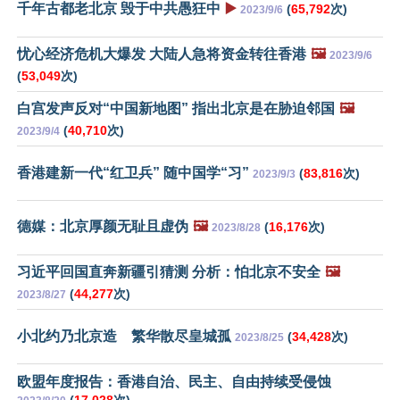
千年古都老北京 毁于中共愚狂中
▶️
(
65,792
次)
2023/9/6
忧心经济危机大爆发 大陆人急将资金转往香港
🖼️
2023/9/6
(
53,049
次)
白宫发声反对“中国新地图” 指出北京是在胁迫邻国
🖼️
(
40,710
次)
2023/9/4
香港建新一代“红卫兵” 随中国学“习”
(
83,816
次)
2023/9/3
德媒：北京厚颜无耻且虚伪
🖼️
(
16,176
次)
2023/8/28
习近平回国直奔新疆引猜测 分析：怕北京不安全
🖼️
(
44,277
次)
2023/8/27
小北约乃北京造 繁华散尽皇城孤
(
34,428
次)
2023/8/25
欧盟年度报告：香港自治、民主、自由持续受侵蚀