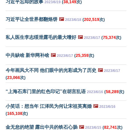
习近平忘却的故事
(
38,149
次)
2023/6/19
习近平让全世界都翻烙饼
🖼️
(
202,519
次)
2023/6/18
私人医生李志绥泄露毛的最大嗜好
🖼️
(
75,374
次)
2023/6/17
中共缺啥 新华网补啥
🖼️
(
25,359
次)
2023/6/17
今年画风大不同 他们眼中的光彩成为了历史
🖼️
2023/6/17
(
23,066
次)
“上海石库门里的红色印记”在胡言乱语
(
58,289
次)
2023/6/16
小笑话：想当年 江泽民为何让宋祖英离婚
🖼️
2023/6/16
(
165,108
次)
金无怠的绝望 露出中共的铁石心肠
🖼️
(
82,741
次)
2023/6/15