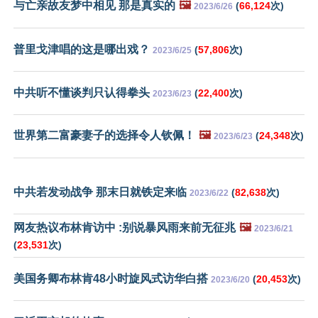
与亡亲故友梦中相见 那是真实的
🖼️
(
66,124
次)
2023/6/26
普里戈津唱的这是哪出戏？
(
57,806
次)
2023/6/25
中共听不懂谈判只认得拳头
(
22,400
次)
2023/6/23
世界第二富豪妻子的选择令人钦佩！
🖼️
(
24,348
次)
2023/6/23
中共若发动战争 那末日就铁定来临
(
82,638
次)
2023/6/22
网友热议布林肯访中 :别说暴风雨来前无征兆
🖼️
2023/6/21
(
23,531
次)
美国务卿布林肯48小时旋风式访华白搭
(
20,453
次)
2023/6/20