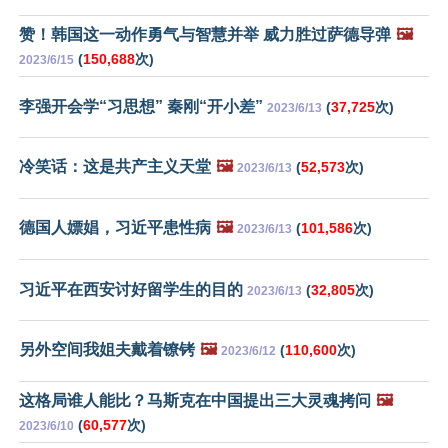
赞！韩国这一动作勇气与智慧并举 威力胜过萨德导弹
🖼️
(
150,688
次)
2023/6/15
李强开会学“习思想” 秦刚“开小差”
(
37,725
次)
2023/6/13
冷笑话：这是共产主义天堂
🖼️
(
52,573
次)
2023/6/13
德国人嫖娼，习近平患性病
🖼️
(
101,586
次)
2023/6/13
习近平在西安讨好留学生的目的
(
32,805
次)
2023/6/13
另外空间我姐夫戴着镣铐
🖼️
(
110,600
次)
2023/6/12
这格局谁人能比？马斯克在中国提出三大灵魂拷问
🖼️
(
60,577
次)
2023/6/10