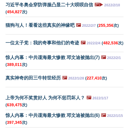
习近平冬奥会穿防弹服凸显二十大呗呗自信
🖼️▶️
2022/2/10
(
454,827
次)
猫狗与人！看看这些真实的神缘吧
🖼️
(
255,356
次)
2022/2/7
一位太子党：我的奇事和他们的奇迹
🖼️
(
482,536
次)
2022/2/4
惊人内幕：中共谍海最大惨败 邓文迪被抛出(7)
🖼️
2022/2/1
(
389,011
次)
真实神奇的田三牛转世经历
🖼️
(
227,410
次)
2022/1/28
上帝为何不奖赏好人 为何不惩罚坏人？
🖼️
2022/1/17
(
639,475
次)
惊人内幕：中共谍海最大惨败 邓文迪被抛出(6)
🖼️
2022/1/15
(
397,345
次)