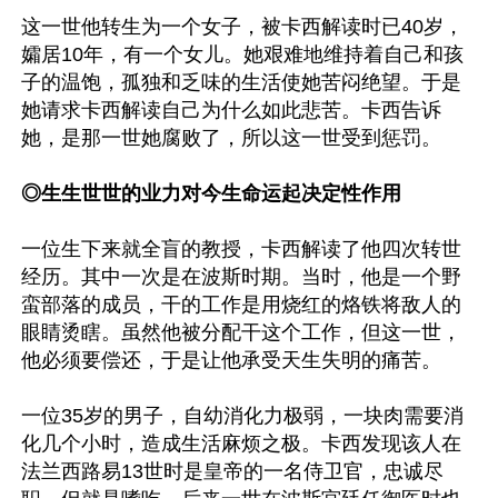
这一世他转生为一个女子，被卡西解读时已40岁，
孀居10年，有一个女儿。她艰难地维持着自己和孩
子的温饱，孤独和乏味的生活使她苦闷绝望。于是
她请求卡西解读自己为什么如此悲苦。卡西告诉
她，是那一世她腐败了，所以这一世受到惩罚。

◎生生世世的业力对今生命运起决定性作用
一位生下来就全盲的教授，卡西解读了他四次转世
经历。其中一次是在波斯时期。当时，他是一个野
蛮部落的成员，干的工作是用烧红的烙铁将敌人的
眼睛烫瞎。虽然他被分配干这个工作，但这一世，
他必须要偿还，于是让他承受天生失明的痛苦。

一位35岁的男子，自幼消化力极弱，一块肉需要消
化几个小时，造成生活麻烦之极。卡西发现该人在
法兰西路易13世时是皇帝的一名侍卫官，忠诚尽