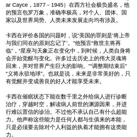
ar Cayce，1877－1945）在西方社会极负盛名，他
的预言包罗万象，准确率极高，对个人、团体、国
家以及世界局势、人类未来发展走向均有涉及。

卡西在评价各国的问题时，说“美国的罪则是‘将上帝
与我们同在的原则忘记了’。”他预言“救世主将再
临”，“星座与天象正在变化中，到时候，人类自身将
会开始觉醒与变化。许多过去历史上的伟大灵魂将
回来，并对世界产生巨大的影响。”“调整期结束后”
“义将永驻地球”。也就是说，未来是非常美好的，只
有觉醒并变成善良的好人才能享受未来。

卡西在催眠状态下能在数千里之外给病人进行诊断
治疗，穿越时空，解读病人前世的渊源因果，并进
行难以置信的诊治。不过他不承认自己有什么超能
力。他声称这些能力是任何人都与生俱来的本能，
只是必须要去除对个人利益的执着才能拥有这类能
力。
