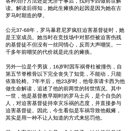
各种治疗方法还是无济于事后，找到卡西做前世解
读。解读后得知，她此生瘫痪的起因是因为她在古
罗马时期造的孽。

公元37-68年，罗马暴君尼罗疯狂迫害基督徒时，她
是王室成员。她当时在竞技场中对那些被迫害伤残
的基督徒不但没有一丝同情心，反而大声嘲笑。一
千多年前嘲笑的代价就是此生的瘫痪。

另外一位是个男孩，16岁时因车祸脊柱被撞伤，自
第五节脊椎骨以下完全丧失了知觉，不能动，只能
依靠轮椅。7年半后，他23岁时，他母亲请卡西为他
做生命解读，追述了他的前两世的转世情况。其中
一世，他是基督教早期时的罗马士兵，是个自负的
人，对迫害基督徒持幸灾乐祸的态度，并直接参与
迫害基督徒。因此，今生看似是车祸导致他截瘫，
其实是用一种不让人知道的方式来惩罚他。
