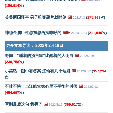
(
156,914
次)
英美两国怪事 男子吃完薯片就醉倒
🖼️
(
175,363
次)
2021/4/3
神秘金属巨柱忽东忽西挺咋呼的
🖼️▶️
(
211,949
次)
2020/12/13
更多文章导读：
2022年2月19日
奇闻！"睡着的预言家"比醒着的人明白
🖼️
2022/2/19
(
230,758
次)
小笑话：图中有答案 江蛤有几个蛙姘
🖼️
(
357,234
2022/2/17
次)
不吐不快！当江蛤堂妹心里不平衡的时候
🖼️
2022/2/13
(
454,697
次)
写到最后这句 我哭了
🖼️
(
369,617
次)
2022/2/12