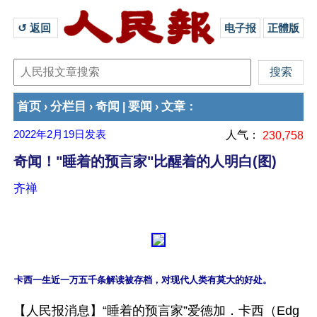
↺ 返回 
电子报
正體版
首页
分栏目
奇闻
要闻
文章
›
›
|
›
：
2022年2月19日
发表
人气：
230,758
奇闻！"睡着的预言家"比醒着的人明白(图)
齐禅
【人民报消息】“睡着的预言家”爱德加．卡西（Edg