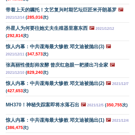
带着上天的嘱托！文艺复兴时期艺坛巨匠米开朗基罗
🖼️
(
285,016
次)
2021/12/14
外星人为何要往她丈夫生殖器里塞东西
🖼️
2021/12/12
(
292,814
次)
惊人内幕：中共谍海最大惨败 邓文迪被抛出(3)
🖼️
(
347,573
次)
2021/12/11
张高丽性侵彭帅发酵 曾庆红急眼一耙搂出习全家
🖼️
(
829,240
次)
2021/12/10
惊人内幕：中共谍海最大惨败 邓文迪被抛出(2)
🖼️
2021/12/7
(
427,653
次)
MH370！神秘失踪案即将水落石出
🖼️
(
350,755
次)
2021/12/5
惊人内幕：中共谍海最大惨败 邓文迪被抛出(1)
🖼️
2021/12/4
(
386,475
次)