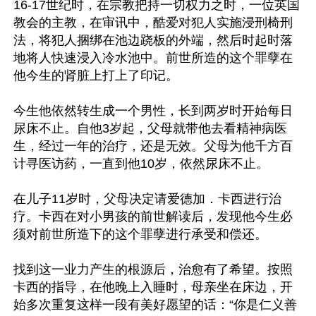
16-17世纪时，在宗教把持一切权力之时，一位英国
教会的主教，在审讯中，酷爱对犯人实施浸刑椅刑
法，将犯人捆绑在池边跷板的外端，然后时起时落
地将人快速浸入冷水池中。前世所造的这个罪孽在
他今生的肾脏上打上了印记。

今生他依然转生成一个男性，长到两岁时开始每日
尿床不止。自他3岁起，父母就带他去看精神病医
生，经过一年的治疗，还是无效。父母为他千方百
计寻医访药，一直到他10岁，依然尿床不止。

在儿子11岁时，父母决定请爱德加．卡西进行治
疗。卡西在对小男孩的前世解读后，发现他今生必
须对前世所造下的这个罪孽进行承受和偿还。

找到这一业力产生的根源后，治愈有了希望。按照
卡西的指导，在他晚上入睡时，母亲坐在床边，开
始多次重复这样一段有美好愿望的话：“你是仁义善