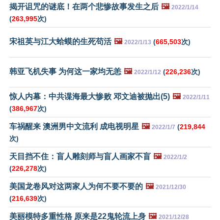
揭开诅咒的谜底！在两个悲惨故事发生之后
🖼️
2022/1/14
(
263,995
次)
宋祖英与江大蛤蟆的生死苟活
🖼️
(
665,503
次)
2022/1/13
韩亚飞机失事 为何这一家均无恙
🖼️
(
226,236
次)
2022/1/12
惊人内幕：中共谍海最大惨败 邓文迪被抛出(5)
🖼️
2022/1/11
(
386,967
次)
车祸醒来 澳洲男中文流利 成电视明星
🖼️
(
219,844
2022/1/7
次)
天目挡不住：盲人雕刻师与盲人画家不盲
🖼️
2022/1/2
(
226,278
次)
美国龙卷风对这两家人为何不要不要的
🖼️
2021/12/30
(
216,639
次)
美丽模特多重性格 原来是22鬼轮流上身
🖼️
2021/12/28