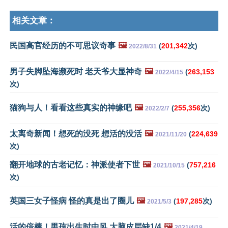
相关文章：
民国高官经历的不可思议奇事
🖼️
(
201,342
次)
2022/8/31
男子失脚坠海濒死时 老天爷大显神奇
🖼️
(
263,153
2022/4/15
次)
猫狗与人！看看这些真实的神缘吧
🖼️
(
255,356
次)
2022/2/7
太离奇新闻！想死的没死 想活的没活
🖼️
(
224,639
2021/11/20
次)
翻开地球的古老记忆：神派使者下世
🖼️
(
757,216
2021/10/15
次)
英国三女子怪病 怪的真是出了圈儿
🖼️
(
197,285
次)
2021/5/3
活的倍棒！男孩出生时中风 大脑皮层缺1/4
🖼️
2021/4/19