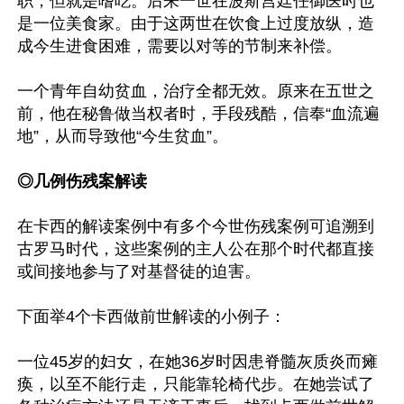
职，但就是嗜吃。后来一世在波斯宫廷任御医时也
是一位美食家。由于这两世在饮食上过度放纵，造
成今生进食困难，需要以对等的节制来补偿。

一个青年自幼贫血，治疗全都无效。原来在五世之
前，他在秘鲁做当权者时，手段残酷，信奉“血流遍
地”，从而导致他“今生贫血”。

◎几例伤残案解读
在卡西的解读案例中有多个今世伤残案例可追溯到
古罗马时代，这些案例的主人公在那个时代都直接
或间接地参与了对基督徒的迫害。

下面举4个卡西做前世解读的小例子：

一位45岁的妇女，在她36岁时因患脊髓灰质炎而瘫
痪，以至不能行走，只能靠轮椅代步。在她尝试了