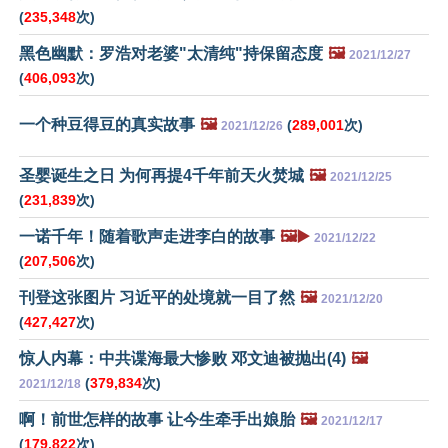
(
235,348
次)
黑色幽默：罗浩对老婆"太清纯"持保留态度
🖼️
2021/12/27
(
406,093
次)
一个种豆得豆的真实故事
🖼️
(
289,001
次)
2021/12/26
圣婴诞生之日 为何再提4千年前天火焚城
🖼️
2021/12/25
(
231,839
次)
一诺千年！随着歌声走进李白的故事
🖼️▶️
2021/12/22
(
207,506
次)
刊登这张图片 习近平的处境就一目了然
🖼️
2021/12/20
(
427,427
次)
惊人内幕：中共谍海最大惨败 邓文迪被抛出(4)
🖼️
(
379,834
次)
2021/12/18
啊！前世怎样的故事 让今生牵手出娘胎
🖼️
2021/12/17
(
179,822
次)