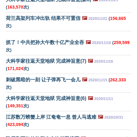
2020/11/25
(
163,570
次)
荷兰高架列车冲出轨 结果不可置信
🖼️
(
156,665
2020/11/22
次)
抓了！中共把孙大午数十亿产业全吞
🖼️
(
259,599
2020/11/18
次)
大科学家往返天堂地狱 完成神旨意(7)
🖼️
2020/11/16
(
171,024
次)
刺破黑暗的一刻 让子弹再飞一会儿
🖼️
(
262,333
2020/11/15
次)
大科学家往返天堂地狱 完成神旨意(6)
🖼️
2020/11/11
(
149,351
次)
江苏数万螃蟹上岸 江奄奄一息 曾人马逃难
🖼️
2020/10/31
(
423,094
次)