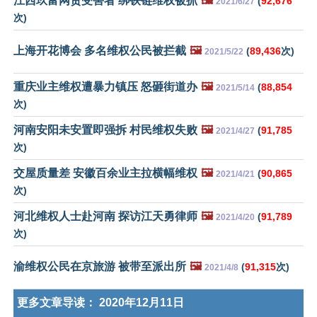
江西玖富网贷受害者 绑铁链维权被抓
🖼️
(
92,676
2021/6/27
次)
上海开花博会 多名维权公民被拦截
🖼️
(
89,436
次)
2021/5/22
重庆业主维权遭暴力镇压 怒砸街道办
🖼️
(
88,854
2021/5/14
次)
河南安阳未安置即强拆 村民维权失败
🖼️
(
91,785
2021/4/27
次)
交屋质量差 安徽百余业主拉横幅维权
🖼️
(
90,865
2021/4/21
次)
河北维权人士赴河南 探访江天勇律师
🖼️
(
91,789
2021/4/20
次)
渝维权公民在京旅游 被带至派出所
🖼️
(
91,315
次)
2021/4/8
更多文章导读：
2020年12月11日