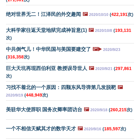
绝对世界无二！江泽民的外交趣闻
🖼️
(
422,191
次)
2020/10/10
大科学家往返天堂地狱完成神旨意(1)
🖼️
(
193,131
2020/10/8
次)
中共倒气儿！中华民国与美国要建交了
🖼️▶️
2020/9/23
(
316,358
次)
巨大天坑再现西伯利亚 教授误导世人
🖼️
(
297,861
2020/9/21
次)
习找不着北的一个原因：四颗东风导弹第几发脱靶
🖼️
(
448,949
次)
2020/9/19
美驻华大使辞职 国务次卿率团访台
🖼️
(
260,215
次)
2020/9/18
一个不相信天赋其才的数学天才
🖼️
(
185,597
次)
2020/9/16