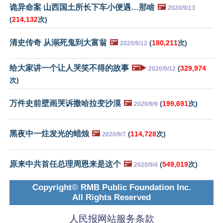
诡异命案 山西国土所长下车小便遇…那啥
🖼️
2020/9/13
(
214,132
次)
清史传奇 从溺死鬼到大富翁
🖼️
(
180,211
次)
2020/9/12
给大家讲一个让人哭笑不得的故事
🖼️▶️
(
329,974
2020/9/12
次)
万件史前壁画哭诉撒哈拉变沙漠
🖼️
(
199,691
次)
2020/9/9
黑夜中一炷发光的蜡烛
🖼️
(
114,728
次)
2020/9/7
原来中共首任总理周恩来是这个
🖼️
(
549,019
次)
2020/9/4
Copyright© RMB Public Foundation Inc.
All Rights Reserved
人民报网站服务条款