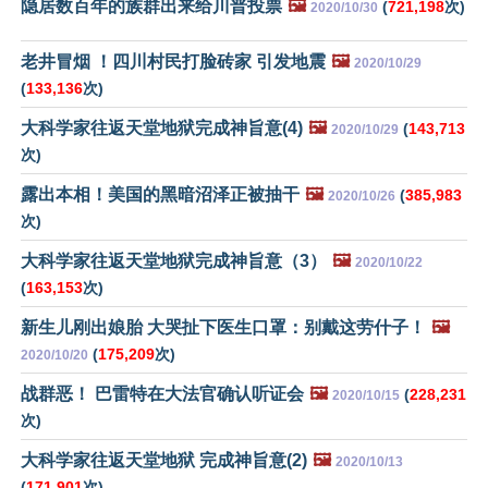
隐居数百年的族群出来给川普投票
🖼️
(
721,198
次)
2020/10/30
老井冒烟 ！四川村民打脸砖家 引发地震
🖼️
2020/10/29
(
133,136
次)
大科学家往返天堂地狱完成神旨意(4)
🖼️
(
143,713
2020/10/29
次)
露出本相！美国的黑暗沼泽正被抽干
🖼️
(
385,983
2020/10/26
次)
大科学家往返天堂地狱完成神旨意（3）
🖼️
2020/10/22
(
163,153
次)
新生儿刚出娘胎 大哭扯下医生口罩：别戴这劳什子！
🖼️
(
175,209
次)
2020/10/20
战群恶！ 巴雷特在大法官确认听证会
🖼️
(
228,231
2020/10/15
次)
大科学家往返天堂地狱 完成神旨意(2)
🖼️
2020/10/13
(
171,901
次)