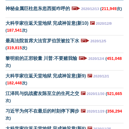
神秘金属巨柱忽东忽西挺咋呼的
🖼️▶️
(
211,949
次)
2020/12/13
大科学家往返天堂地狱 完成神旨意(新10)
🖼️
2020/12/9
(
187,541
次)
最高法院首席大法官罗伯茨被拉下水
🖼️▶️
2020/12/5
(
319,815
次)
黎明前的正邪较量 川普:不要赌我输
🖼️▶️
(
451,048
2020/12/4
次)
大科学家往返天堂地狱 完成神旨意(新9)
🖼️
2020/12/1
(
182,448
次)
江泽民与炕战蜜友陈至立的生死之交
🖼️
(
521,665
2020/11/30
次)
习近平为何不在最后的时刻停下脚步
🖼️
(
356,294
2020/11/29
次)
大科学家往返天堂地狱 完成神旨意(新8)
🖼️