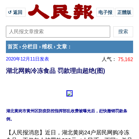
↺ 返回 
电子报
正體版
首页
分栏目
维权
文章
›
›
›
：
2020年12月11日
发表
人气：
75,162
湖北网购冷冻食品 罚款理由超绝(图)
湖北黄岗市黄州区防疫防控指挥部乱收费被曝光后，赶快撤销罚款条
【人民报消息】近日，湖北黄岗24户居民网购冷冻