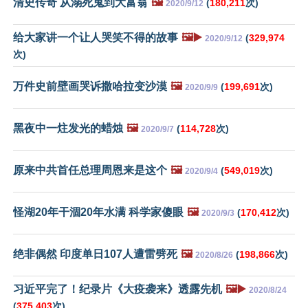
清史传奇 从溺死鬼到大富翁
🖼️
(
180,211
次)
2020/9/12
给大家讲一个让人哭笑不得的故事
🖼️▶️
(
329,974
2020/9/12
次)
万件史前壁画哭诉撒哈拉变沙漠
🖼️
(
199,691
次)
2020/9/9
黑夜中一炷发光的蜡烛
🖼️
(
114,728
次)
2020/9/7
原来中共首任总理周恩来是这个
🖼️
(
549,019
次)
2020/9/4
怪湖20年干涸20年水满 科学家傻眼
🖼️
(
170,412
次)
2020/9/3
绝非偶然 印度单日107人遭雷劈死
🖼️
(
198,866
次)
2020/8/26
习近平完了！纪录片《大疫袭来》透露先机
🖼️▶️
2020/8/24
(
375,403
次)