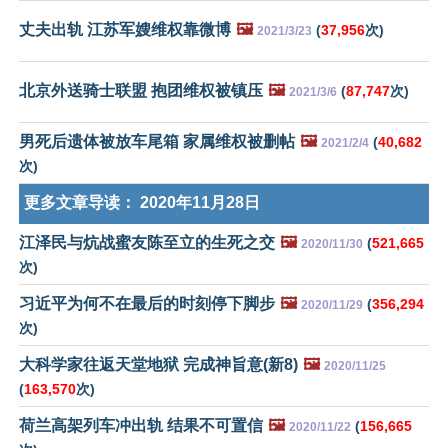
丈夫出轨 江苏军嫂维权靠微博
🖼️
(
37,956
次)
2021/3/23
北京外送骑士联盟 抱团维权被镇压
🖼️
(
87,747
次)
2021/3/6
男死后遗体被放车尾箱 家属维权被删帖
🖼️
(
40,682
2021/2/4
次)
更多文章导读：
2020年11月28日
江泽民与炕战蜜友陈至立的生死之交
🖼️
(
521,665
2020/11/30
次)
习近平为何不在最后的时刻停下脚步
🖼️
(
356,294
2020/11/29
次)
大科学家往返天堂地狱 完成神旨意(新8)
🖼️
2020/11/25
(
163,570
次)
荷兰高架列车冲出轨 结果不可置信
🖼️
(
156,665
2020/11/22