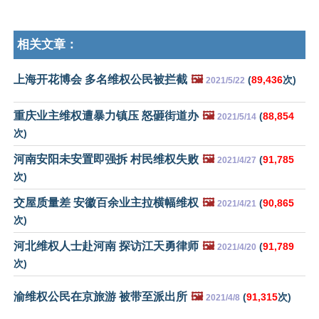
相关文章：
上海开花博会 多名维权公民被拦截
🖼️
(
89,436
次)
2021/5/22
重庆业主维权遭暴力镇压 怒砸街道办
🖼️
(
88,854
2021/5/14
次)
河南安阳未安置即强拆 村民维权失败
🖼️
(
91,785
2021/4/27
次)
交屋质量差 安徽百余业主拉横幅维权
🖼️
(
90,865
2021/4/21
次)
河北维权人士赴河南 探访江天勇律师
🖼️
(
91,789
2021/4/20
次)
渝维权公民在京旅游 被带至派出所
🖼️
(
91,315
次)
2021/4/8