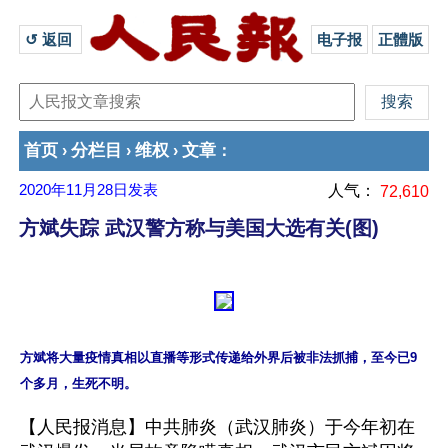
↺ 返回 
电子报
正體版
首页
分栏目
维权
文章
›
›
›
：
2020年11月28日
发表
人气：
72,610
方斌失踪 武汉警方称与美国大选有关(图)
方斌将大量疫情真相以直播等形式传递给外界后被非法抓捕，至今已9
【人民报消息】中共肺炎（武汉肺炎）于今年初在