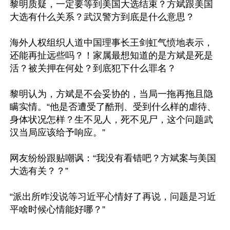
黎明质疑，一定要等到美国大选结束？方斌跟美国
大选有什么关系？武汉警方到底是什么意思？

海外人权组织人道中国理事长王剑虹气愤地表示，
还能再扯远些吗？！家属最想知道的是方斌是死是
活？被关押在何处？到底犯下什么罪名？

黎明认为，方斌是不会妥协的，当局一拖再拖且隐
瞒实情。“他是否遭受了酷刑、受到什么样的虐待、
身体状况怎样？生不见人，死不见尸，这个问题武
汉当局应该给予响应。”

网友纷纷跟贴嘲讽：“我没有看错吧？方斌案与美国
大选有关？？”

“派出所咋没说等习近平心情好了再说，问题是习近
平啥时候心情能好哪？”
