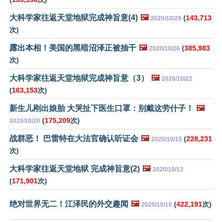
大科学家往返天堂地狱完成神旨意(4)
🖼️
(
143,713
2020/10/29
次)
露出本相！美国的黑暗沼泽正被抽干
🖼️
(
385,983
2020/10/26
次)
大科学家往返天堂地狱完成神旨意（3）
🖼️
2020/10/22
(
163,153
次)
新生儿刚出娘胎 大哭扯下医生口罩：别戴这劳什子！
🖼️
(
175,209
次)
2020/10/20
战群恶！ 巴雷特在大法官确认听证会
🖼️
(
228,231
2020/10/15
次)
大科学家往返天堂地狱 完成神旨意(2)
🖼️
2020/10/13
(
171,901
次)
绝对世界无二！江泽民的外交趣闻
🖼️
(
422,191
次)
2020/10/10