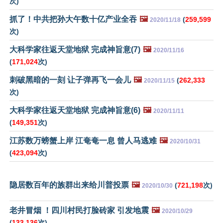
次)
抓了！中共把孙大午数十亿产业全吞
🖼️
(
259,599
2020/11/18
次)
大科学家往返天堂地狱 完成神旨意(7)
🖼️
2020/11/16
(
171,024
次)
刺破黑暗的一刻 让子弹再飞一会儿
🖼️
(
262,333
2020/11/15
次)
大科学家往返天堂地狱 完成神旨意(6)
🖼️
2020/11/11
(
149,351
次)
江苏数万螃蟹上岸 江奄奄一息 曾人马逃难
🖼️
2020/10/31
(
423,094
次)
隐居数百年的族群出来给川普投票
🖼️
(
721,198
次)
2020/10/30
老井冒烟 ！四川村民打脸砖家 引发地震
🖼️
2020/10/29
(
133,136
次)