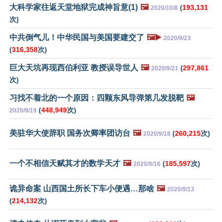
大科学家往返天堂地狱完成神旨意(1)
🖼️
(
193,131
2020/10/8
次)
中共倒气儿！中华民国与美国要建交了
🖼️▶️
2020/9/23
(
316,358
次)
巨大天坑再现西伯利亚 教授误导世人
🖼️
(
297,861
2020/9/21
次)
习找不着北的一个原因：四颗东风导弹第几发脱靶
🖼️
(
448,949
次)
2020/9/19
美驻华大使辞职 国务次卿率团访台
🖼️
(
260,215
次)
2020/9/18
一个不相信天赋其才的数学天才
🖼️
(
185,597
次)
2020/9/16
诡异命案 山西国土所长下车小便遇…那啥
🖼️
2020/9/13
(
214,132
次)