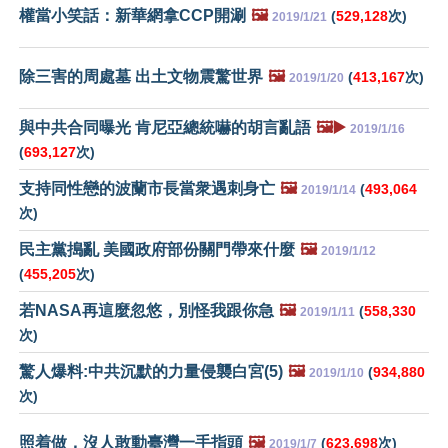
權當小笑話：新華網拿CCP開涮
🖼️
(
529,128
次)
2019/1/21
除三害的周處墓 出土文物震驚世界
🖼️
(
413,167
次)
2019/1/20
與中共合同曝光 肯尼亞總統嚇的胡言亂語
🖼️▶️
2019/1/16
(
693,127
次)
支持同性戀的波蘭市長當衆遇刺身亡
🖼️
(
493,064
2019/1/14
次)
民主黨搗亂 美國政府部份關門帶來什麼
🖼️
2019/1/12
(
455,205
次)
若NASA再這麼忽悠，別怪我跟你急
🖼️
(
558,330
2019/1/11
次)
驚人爆料:中共沉默的力量侵襲白宮(5)
🖼️
(
934,880
2019/1/10
次)
照着做，沒人敢動臺灣一手指頭
🖼️
(
623,698
次)
2019/1/7