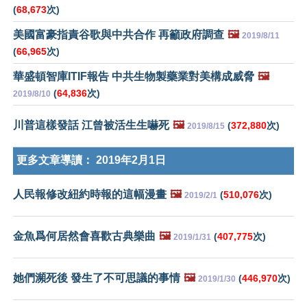
(
68,673
次)
美國富豪指責谷歌與中共合作 再籲政府調查
🖼️
2019/8/11
(
66,965
次)
華盛頓智庫ITIF報告 中共生物製藥業對美構成威脅
🖼️
(
64,836
次)
2019/8/10
川普這樣發話 江曾被活生生嚇死
🖼️
(
372,880
次)
2019/8/15
更多文章導讀：
2019年2月1日
人民報修改紐約時報的這幅漫畫
🖼️
(
510,076
次)
2019/2/1
金魚爲何居然會喜歡古典樂曲
🖼️
(
407,775
次)
2019/1/31
她們瀕死後 發生了不可思議的事情
🖼️
(
446,970
次)
2019/1/30