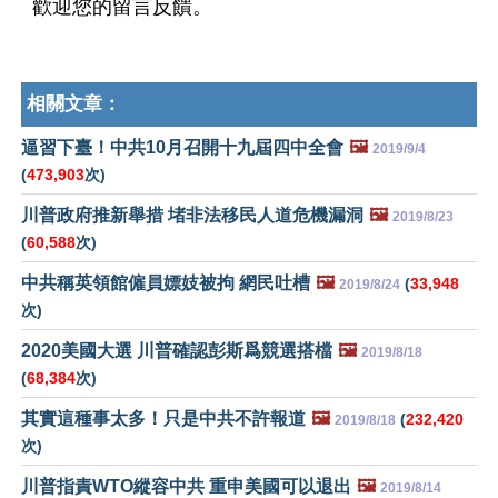
歡迎您的留言反饋。
相關文章：
逼習下臺！中共10月召開十九屆四中全會
🖼️
2019/9/4
(
473,903
次)
川普政府推新舉措 堵非法移民人道危機漏洞
🖼️
2019/8/23
(
60,588
次)
中共稱英領館僱員嫖妓被拘 網民吐槽
🖼️
(
33,948
2019/8/24
次)
2020美國大選 川普確認彭斯爲競選搭檔
🖼️
2019/8/18
(
68,384
次)
其實這種事太多！只是中共不許報道
🖼️
(
232,420
2019/8/18
次)
川普指責WTO縱容中共 重申美國可以退出
🖼️
2019/8/14