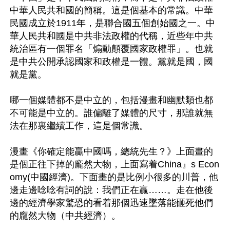
中華人民共和國的簡稱。這是個基本的常識。中華
民國成立於1911年，是聯合國五個創始國之一。中
華人民共和國是中共非法政權的代稱，近些年中共
統治區有一個罪名「煽動顛覆國家政權罪」。也就
是中共公開承認國家和政權是一體。黨就是國，國
就是黨。

哪一個媒體都不是中立的，包括漫畫和幽默類也都
不可能是中立的。誰偏離了媒體的尺寸，那誰就無
法在那裏繼續工作，這是個常識。

漫畫《你確定能贏中國嗎，總統先生？》上面畫的
是個正往下掉的龐然大物，上面寫着China』s Econ
omy(中國經濟)。下面畫的是比例小很多的川普，他
邊走邊唸唸有詞的說：我們正在贏……。走在他後
邊的經濟學家驚恐的看着那個迅速墜落能砸死他們