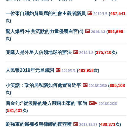
一位來自紐約貧民窟的社會主義者議員
🖼️
(
467,541
2019/1/6
次)
驚人爆料:中共沉默的力量侵襲白宮(4)
🖼️
(
891,696
2019/1/3
次)
克隆人是外星人佔領地球的辦法
🖼️
(
375,710
次)
2019/1/2
人民報2019年元旦願詞
🖼️
(
483,958
次)
2019/1/1
小笑話：政治局私議如何處置習近平
🖼️
(
695,108
2018/12/30
次)
習金句:"從沒路的地方踐踏出來的"和尚
🖼️▶️
2018/12/28
(
581,431
次)
劉強東的鐵褲衩與律師的夜壺嘴
🖼️
(
489,371
次)
2018/12/27