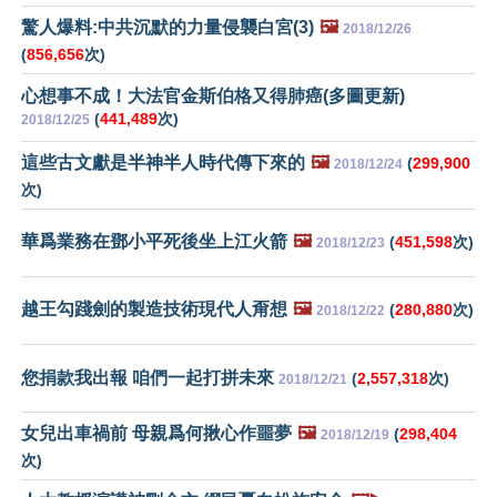
驚人爆料:中共沉默的力量侵襲白宮(3)
🖼️
2018/12/26
(
856,656
次)
心想事不成！大法官金斯伯格又得肺癌(多圖更新)
(
441,489
次)
2018/12/25
這些古文獻是半神半人時代傳下來的
🖼️
(
299,900
2018/12/24
次)
華爲業務在鄧小平死後坐上江火箭
🖼️
(
451,598
次)
2018/12/23
越王勾踐劍的製造技術現代人甭想
🖼️
(
280,880
次)
2018/12/22
您捐款我出報 咱們一起打拼未來
(
2,557,318
次)
2018/12/21
女兒出車禍前 母親爲何揪心作噩夢
🖼️
(
298,404
2018/12/19
次)