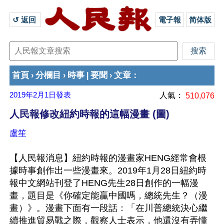
↺ 返回 
電子報
简体版
首頁
分欄目
時事
要聞
文章
›
›
|
›
：
2019年2月1日
發表
人氣：
510,076
人民報修改紐約時報的這幅漫畫 (圖)
盧笙
【人民報消息】紐約時報的漫畫家HENG經常會根
據時事創作出一些漫畫來。2019年1月28日紐約時
報中文網站刊登了HENG先生28日創作的一幅漫
畫，題目是《你確定能贏中國嗎，總統先生？（漫
畫）》。漫畫下面有一段話：「在川普總統決心繼
續推進貿易戰之際，觀察人士表示，他還沒有弄懂