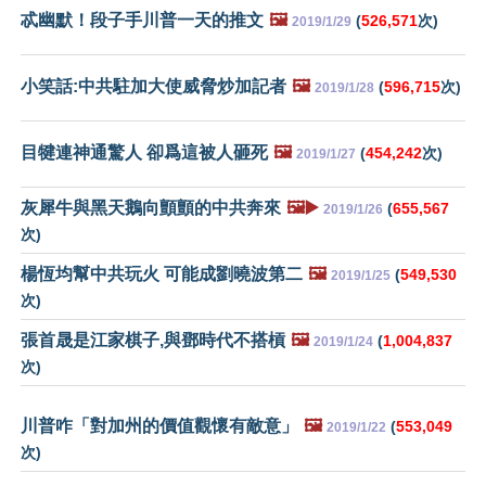
忒幽默！段子手川普一天的推文
🖼️
(
526,571
次)
2019/1/29
小笑話:中共駐加大使威脅炒加記者
🖼️
(
596,715
次)
2019/1/28
目犍連神通驚人 卻爲這被人砸死
🖼️
(
454,242
次)
2019/1/27
灰犀牛與黑天鵝向顫顫的中共奔來
🖼️▶️
(
655,567
2019/1/26
次)
楊恆均幫中共玩火 可能成劉曉波第二
🖼️
(
549,530
2019/1/25
次)
張首晟是江家棋子,與鄧時代不搭槓
🖼️
(
1,004,837
2019/1/24
次)
川普咋「對加州的價值觀懷有敵意」
🖼️
(
553,049
2019/1/22
次)